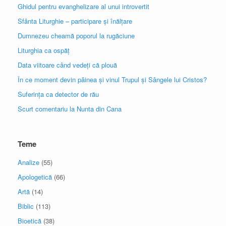
Ghidul pentru evanghelizare al unui introvertit
Sfânta Liturghie – participare și înălțare
Dumnezeu cheamă poporul la rugăciune
Liturghia ca ospăț
Data viitoare când vedeți că plouă
În ce moment devin pâinea și vinul Trupul și Sângele lui Cristos?
Suferința ca detector de rău
Scurt comentariu la Nunta din Cana
Teme
Analize
(55)
Apologetică
(66)
Artă
(14)
Biblic
(113)
Bioetică
(38)