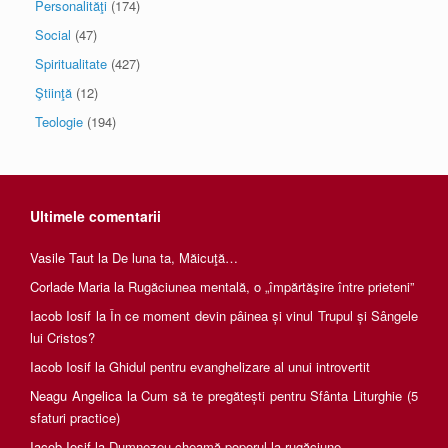
Personalităţi
(174)
Social
(47)
Spiritualitate
(427)
Ştiinţă
(12)
Teologie
(194)
Ultimele comentarii
Vasile Taut
la
De luna ta, Măicuţă…
Corlade Maria
la
Rugăciunea mentală, o „împărtăşire între prieteni”
Iacob Iosif
la
În ce moment devin pâinea și vinul Trupul și Sângele
lui Cristos?
Iacob Iosif
la
Ghidul pentru evanghelizare al unui introvertit
Neagu Angelica
la
Cum să te pregătești pentru Sfânta Liturghie (5
sfaturi practice)
Iacob Iosif
la
Dumnezeu cheamă poporul la rugăciune