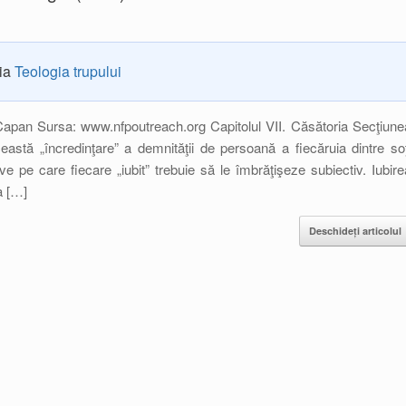
ria
Teologia trupului
apan Sursa: www.nfpoutreach.org Capitolul VII. Căsătoria Secţiune
Această „încredinţare” a demnităţii de persoană a fiecăruia dintre soţ
ve pe care fiecare „iubit” trebuie să le îmbrăţişeze subiectiv. Iubire
a […]
Deschideți articolul