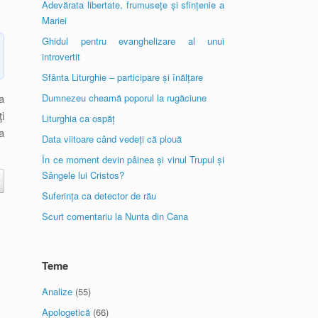
Adevărata libertate, frumusețe și sfințenie a
Mariei
Ghidul pentru evanghelizare al unui
introvertit
Sfânta Liturghie – participare și înălțare
a
Dumnezeu cheamă poporul la rugăciune
i
Liturghia ca ospăț
a
Data viitoare când vedeți că plouă
În ce moment devin pâinea și vinul Trupul și
Sângele lui Cristos?
Suferința ca detector de rău
Scurt comentariu la Nunta din Cana
Teme
Analize
(55)
Apologetică
(66)