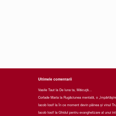
Ultimele comentarii
Vasile Taut
la
De luna ta, Măicuţă…
Corlade Maria
la
Rugăciunea mentală, o „împărtăşire 
Iacob Iosif
la
În ce moment devin pâinea și vinul Tru
Iacob Iosif
la
Ghidul pentru evanghelizare al unui int