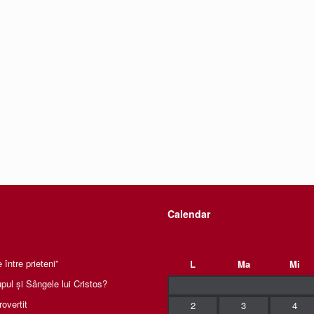
Calendar
între prieteni”
L
Ma
Mi
pul și Sângele lui Cristos?
rovertit
2
3
4