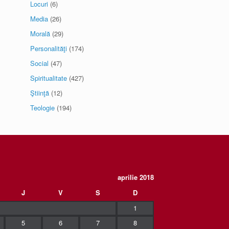
Locuri
(6)
Media
(26)
Morală
(29)
Personalităţi
(174)
Social
(47)
Spiritualitate
(427)
Ştiinţă
(12)
Teologie
(194)
aprilie 2018
J
V
S
D
1
5
6
7
8