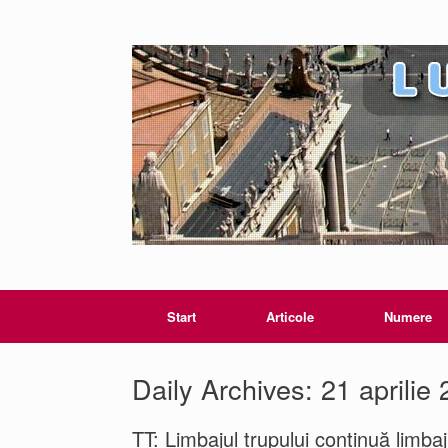
Start
Articole
Numere
Daily Archives:
21 aprilie
TT: Limbajul trupului continuă limbaju