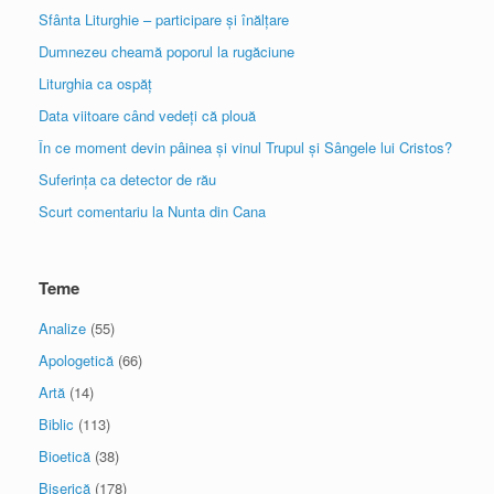
Sfânta Liturghie – participare și înălțare
Dumnezeu cheamă poporul la rugăciune
Liturghia ca ospăț
Data viitoare când vedeți că plouă
În ce moment devin pâinea și vinul Trupul și Sângele lui Cristos?
Suferința ca detector de rău
Scurt comentariu la Nunta din Cana
Teme
Analize
(55)
Apologetică
(66)
Artă
(14)
Biblic
(113)
Bioetică
(38)
Biserică
(178)