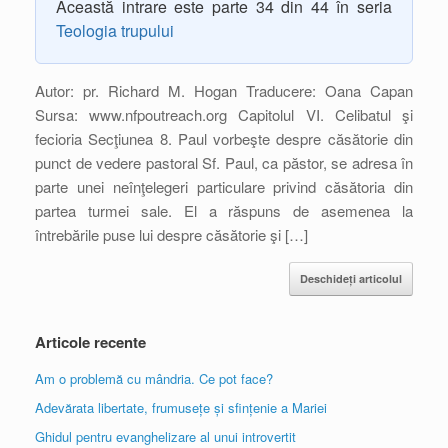
Această intrare este parte 34 din 44 în seria
Teologia trupului
Autor: pr. Richard M. Hogan Traducere: Oana Capan
Sursa: www.nfpoutreach.org Capitolul VI. Celibatul şi
fecioria Secţiunea 8. Paul vorbeşte despre căsătorie din
punct de vedere pastoral Sf. Paul, ca păstor, se adresa în
parte unei neînţelegeri particulare privind căsătoria din
partea turmei sale. El a răspuns de asemenea la
întrebările puse lui despre căsătorie şi […]
Deschideți articolul
Articole recente
Am o problemă cu mândria. Ce pot face?
Adevărata libertate, frumusețe și sfințenie a Mariei
Ghidul pentru evanghelizare al unui introvertit