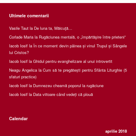
Ultimele comentarii
Vasile Taut
la
De luna ta, Măicuţă…
Corlade Maria
la
Rugăciunea mentală, o „împărtăşire între prieteni”
Iacob Iosif
la
În ce moment devin pâinea și vinul Trupul și Sângele
lui Cristos?
Iacob Iosif
la
Ghidul pentru evanghelizare al unui introvertit
Neagu Angelica
la
Cum să te pregătești pentru Sfânta Liturghie (5
sfaturi practice)
Iacob Iosif
la
Dumnezeu cheamă poporul la rugăciune
Iacob Iosif
la
Data viitoare când vedeți că plouă
Calendar
aprilie 2018