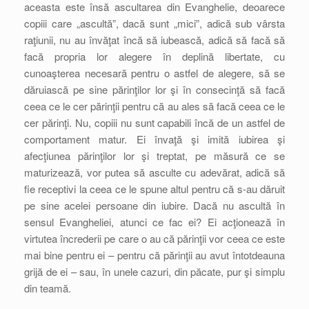
aceasta este însă ascultarea din Evanghelie, deoarece
copiii care „ascultă”, dacă sunt „mici”, adică sub vârsta
raţiunii, nu au învăţat încă să iubească, adică să facă să
facă propria lor alegere în deplină libertate, cu
cunoaşterea necesară pentru o astfel de alegere, să se
dăruiască pe sine părinţilor lor şi în consecinţă să facă
ceea ce le cer părinţii pentru că au ales să facă ceea ce le
cer părinţi. Nu, copiii nu sunt capabili încă de un astfel de
comportament matur. Ei învaţă şi imită iubirea şi
afecţiunea părinţilor lor şi treptat, pe măsură ce se
maturizează, vor putea să asculte cu adevărat, adică să
fie receptivi la ceea ce le spune altul pentru că s-au dăruit
pe sine acelei persoane din iubire. Dacă nu ascultă în
sensul Evangheliei, atunci ce fac ei? Ei acţionează în
virtutea încrederii pe care o au că părinţii vor ceea ce este
mai bine pentru ei – pentru că părinţii au avut întotdeauna
grijă de ei – sau, în unele cazuri, din păcate, pur şi simplu
din teamă.