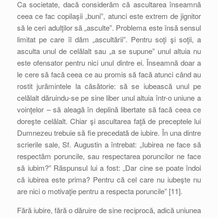
Ca societate, dacă considerăm că ascultarea înseamnă
ceea ce fac copilaşii „buni”, atunci este extrem de jignitor
să le ceri adulţilor să „asculte”. Problema este însă sensul
limitat pe care îl dăm „ascultării”. Pentru soţi şi soţii, a
asculta unul de celălalt sau „a se supune” unul altuia nu
este ofensator pentru nici unul dintre ei. Înseamnă doar a
le cere să facă ceea ce au promis să facă atunci când au
rostit jurămintele la căsătorie: să se iubească unul pe
celălalt dăruindu-se pe sine liber unul altuia într-o uniune a
voinţelor – să aleagă în deplină libertate să facă ceea ce
doreşte celălalt. Chiar şi ascultarea faţă de preceptele lui
Dumnezeu trebuie să fie precedată de iubire. În una dintre
scrierile sale, Sf. Augustin a întrebat: „Iubirea ne face să
respectăm poruncile, sau respectarea poruncilor ne face
să iubim?” Răspunsul lui a fost: „Dar cine se poate îndoi
că iubirea este prima? Pentru că cel care nu iubeşte nu
are nici o motivaţie pentru a respecta poruncile” [11].
Fără iubire, fără o dăruire de sine reciprocă, adică uniunea