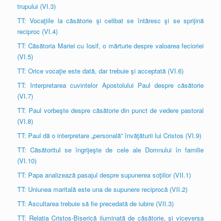
trupului (VI.3)
TT: Vocaţiile la căsătorie şi celibat se întăresc şi se sprijină
reciproc (VI.4)
TT: Căsătoria Mariei cu Iosif, o mărturie despre valoarea fecioriei
(VI.5)
TT: Orice vocaţie este dată, dar trebuie şi acceptată (VI.6)
TT: Interpretarea cuvintelor Apostolului Paul despre căsătorie
(VI.7)
TT: Paul vorbeşte despre căsătorie din punct de vedere pastoral
(VI.8)
TT: Paul dă o interpretare „personală” învăţăturii lui Cristos (VI.9)
TT: Căsătoritul se îngrijeşte de cele ale Domnului în familie
(VI.10)
TT: Papa analizează pasajul despre supunerea soţiilor (VII.1)
TT: Uniunea maritală este una de supunere reciprocă (VII.2)
TT: Ascultarea trebuie să fie precedată de iubire (VII.3)
TT: Relaţia Cristos-Biserică iluminată de căsătorie, şi viceversa