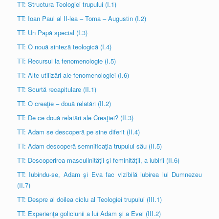
TT: Structura Teologiei trupului (I.1)
TT: Ioan Paul al II-lea – Toma – Augustin (I.2)
TT: Un Papă special (I.3)
TT: O nouă sinteză teologică (I.4)
TT: Recursul la fenomenologie (I.5)
TT: Alte utilizări ale fenomenologiei (I.6)
TT: Scurtă recapitulare (II.1)
TT: O creaţie – două relatări (II.2)
TT: De ce două relatări ale Creaţiei? (II.3)
TT: Adam se descoperă pe sine diferit (II.4)
TT: Adam descoperă semnificaţia trupului său (II.5)
TT: Descoperirea masculinităţii şi feminităţii, a iubirii (II.6)
TT: Iubindu-se, Adam şi Eva fac vizibilă iubirea lui Dumnezeu
(II.7)
TT: Despre al doilea ciclu al Teologiei trupului (III.1)
TT: Experienţa goliciunii a lui Adam şi a Evei (III.2)