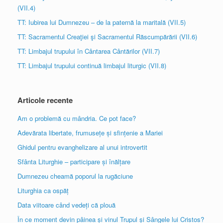
(VII.4)
TT: Iubirea lui Dumnezeu – de la paternă la maritală (VII.5)
TT: Sacramentul Creaţiei şi Sacramentul Răscumpărării (VII.6)
TT: Limbajul trupului în Cântarea Cântărilor (VII.7)
TT: Limbajul trupului continuă limbajul liturgic (VII.8)
Articole recente
Am o problemă cu mândria. Ce pot face?
Adevărata libertate, frumusețe și sfințenie a Mariei
Ghidul pentru evanghelizare al unui introvertit
Sfânta Liturghie – participare și înălțare
Dumnezeu cheamă poporul la rugăciune
Liturghia ca ospăț
Data viitoare când vedeți că plouă
În ce moment devin pâinea și vinul Trupul și Sângele lui Cristos?