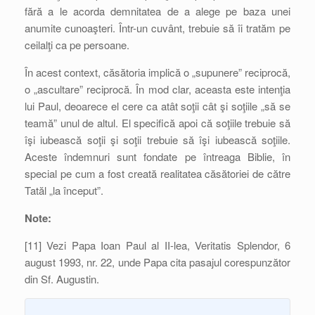
fără a le acorda demnitatea de a alege pe baza unei
anumite cunoaşteri. Într-un cuvânt, trebuie să îi tratăm pe
ceilalţi ca pe persoane.
În acest context, căsătoria implică o „supunere” reciprocă,
o „ascultare” reciprocă. În mod clar, aceasta este intenţia
lui Paul, deoarece el cere ca atât soţii cât şi soţiile „să se
teamă” unul de altul. El specifică apoi că soţiile trebuie să
îşi iubească soţii şi soţii trebuie să îşi iubească soţiile.
Aceste îndemnuri sunt fondate pe întreaga Biblie, în
special pe cum a fost creată realitatea căsătoriei de către
Tatăl „la început”.
Note:
[11] Vezi Papa Ioan Paul al II-lea, Veritatis Splendor, 6
august 1993, nr. 22, unde Papa cita pasajul corespunzător
din Sf. Augustin.