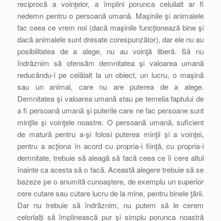
reciprocă a voinţelor, a împlini porunca celuilalt ar fi
nedemn pentru o persoană umană. Maşinile şi animalele
fac ceea ce vrem noi (dacă maşinile funcţionează bine şi
dacă animalele sunt dresate corespunzător), dar ele nu au
posibilitatea de a alege, nu au voinţă liberă. Să nu
îndrăznim să ofensăm demnitatea şi valoarea umană
reducându-l pe celălalt la un obiect, un lucru, o maşină
sau un animal, care nu are puterea de a alege.
Demnitatea şi valoarea umană stau pe temelia faptului de
a fi persoană umană şi puterile care ne fac persoane sunt
minţile şi voinţele noastre. O persoană umană, suficient
de matură pentru a-şi folosi puterea minţii şi a voinţei,
pentru a acţiona în acord cu propria-i fiinţă, cu propria-i
demnitate, trebuie să aleagă să facă ceea ce îi cere altul
înainte ca acesta să o facă. Această alegere trebuie să se
bazeze pe o anumită cunoaştere, de exemplu un superior
cere cutare sau cutare lucru de la mine, pentru binele ţării.
Dar nu trebuie să îndrăznim, nu putem să le cerem
celorlalţi să împlinească pur şi simplu porunca noastră