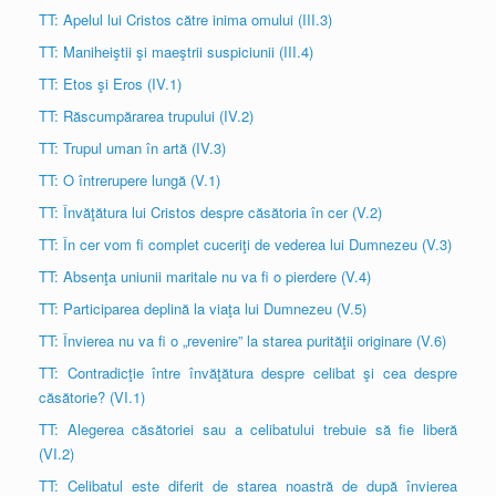
TT: Apelul lui Cristos către inima omului (III.3)
TT: Maniheiştii şi maeştrii suspiciunii (III.4)
TT: Etos şi Eros (IV.1)
TT: Răscumpărarea trupului (IV.2)
TT: Trupul uman în artă (IV.3)
TT: O întrerupere lungă (V.1)
TT: Învăţătura lui Cristos despre căsătoria în cer (V.2)
TT: În cer vom fi complet cuceriţi de vederea lui Dumnezeu (V.3)
TT: Absenţa uniunii maritale nu va fi o pierdere (V.4)
TT: Participarea deplină la viaţa lui Dumnezeu (V.5)
TT: Învierea nu va fi o „revenire” la starea purităţii originare (V.6)
TT: Contradicţie între învăţătura despre celibat şi cea despre
căsătorie? (VI.1)
TT: Alegerea căsătoriei sau a celibatului trebuie să fie liberă
(VI.2)
TT: Celibatul este diferit de starea noastră de după învierea