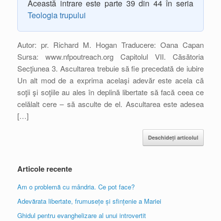
Această intrare este parte 39 din 44 în seria
Teologia trupului
Autor: pr. Richard M. Hogan Traducere: Oana Capan
Sursa: www.nfpoutreach.org Capitolul VII. Căsătoria
Secţiunea 3. Ascultarea trebuie să fie precedată de iubire
Un alt mod de a exprima acelaşi adevăr este acela că
soţii şi soţiile au ales în deplină libertate să facă ceea ce
celălalt cere – să asculte de el. Ascultarea este adesea
[…]
Deschideți articolul
Articole recente
Am o problemă cu mândria. Ce pot face?
Adevărata libertate, frumusețe și sfințenie a Mariei
Ghidul pentru evanghelizare al unui introvertit