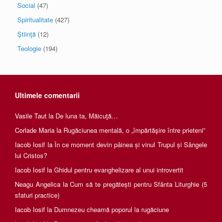
Social
(47)
Spiritualitate
(427)
Ştiinţă
(12)
Teologie
(194)
Ultimele comentarii
Vasile Taut
la
De luna ta, Măicuţă…
Corlade Maria
la
Rugăciunea mentală, o „împărtăşire între prieteni”
Iacob Iosif
la
În ce moment devin pâinea și vinul Trupul și Sângele
lui Cristos?
Iacob Iosif
la
Ghidul pentru evanghelizare al unui introvertit
Neagu Angelica
la
Cum să te pregătești pentru Sfânta Liturghie (5
sfaturi practice)
Iacob Iosif
la
Dumnezeu cheamă poporul la rugăciune