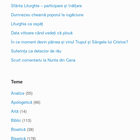
Sfânta Liturghie – participare și înălțare
Dumnezeu cheamă poporul la rugăciune
Liturghia ca ospăț
Data viitoare când vedeți că plouă
În ce moment devin pâinea și vinul Trupul și Sângele lui Cristos?
Suferința ca detector de rău
Scurt comentariu la Nunta din Cana
Teme
Analize
(55)
Apologetică
(66)
Artă
(14)
Biblic
(113)
Bioetică
(38)
Biserică
(178)