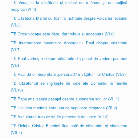
TT: Vocaţiile la căsătorie şi celibat se întăresc şi se sprijină
reciproc (VI.4)
TT: Căsătoria Mariei cu Iosif, o mărturie despre valoarea fecioriei
(VI.5)
TT: Orice vocaţie este dată, dar trebuie şi acceptată (VI.6)
TT: Interpretarea cuvintelor Apostolului Paul despre căsătorie
(VI.7)
TT: Paul vorbeşte despre căsătorie din punct de vedere pastoral
(VI.8)
TT: Paul dă o interpretare „personală” învăţăturii lui Cristos (VI.9)
TT: Căsătoritul se îngrijeşte de cele ale Domnului în familie
(VI.10)
TT: Papa analizează pasajul despre supunerea soţiilor (VII.1)
TT: Uniunea maritală este una de supunere reciprocă (VII.2)
TT: Ascultarea trebuie să fie precedată de iubire (VII.3)
TT: Relaţia Cristos-Biserică iluminată de căsătorie, şi viceversa
(VII.4)