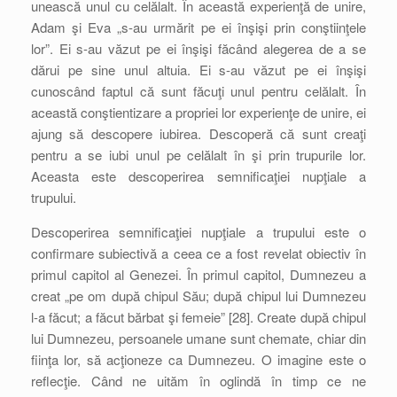
unească unul cu celălalt. În această experienţă de unire,
Adam şi Eva „s-au urmărit pe ei înşişi prin conştiinţele
lor”. Ei s-au văzut pe ei înşişi făcând alegerea de a se
dărui pe sine unul altuia. Ei s-au văzut pe ei înşişi
cunoscând faptul că sunt făcuţi unul pentru celălalt. În
această conştientizare a propriei lor experienţe de unire, ei
ajung să descopere iubirea. Descoperă că sunt creaţi
pentru a se iubi unul pe celălalt în şi prin trupurile lor.
Aceasta este descoperirea semnificaţiei nupţiale a
trupului.
Descoperirea semnificaţiei nupţiale a trupului este o
confirmare subiectivă a ceea ce a fost revelat obiectiv în
primul capitol al Genezei. În primul capitol, Dumnezeu a
creat „pe om după chipul Său; după chipul lui Dumnezeu
l-a făcut; a făcut bărbat şi femeie” [28]. Create după chipul
lui Dumnezeu, persoanele umane sunt chemate, chiar din
fiinţa lor, să acţioneze ca Dumnezeu. O imagine este o
reflecţie. Când ne uităm în oglindă în timp ce ne