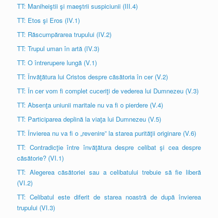
TT: Maniheiştii şi maeştrii suspiciunii (III.4)
TT: Etos şi Eros (IV.1)
TT: Răscumpărarea trupului (IV.2)
TT: Trupul uman în artă (IV.3)
TT: O întrerupere lungă (V.1)
TT: Învăţătura lui Cristos despre căsătoria în cer (V.2)
TT: În cer vom fi complet cuceriţi de vederea lui Dumnezeu (V.3)
TT: Absenţa uniunii maritale nu va fi o pierdere (V.4)
TT: Participarea deplină la viaţa lui Dumnezeu (V.5)
TT: Învierea nu va fi o „revenire” la starea purităţii originare (V.6)
TT: Contradicţie între învăţătura despre celibat şi cea despre
căsătorie? (VI.1)
TT: Alegerea căsătoriei sau a celibatului trebuie să fie liberă
(VI.2)
TT: Celibatul este diferit de starea noastră de după învierea
trupului (VI.3)