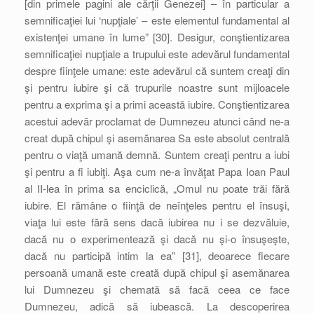
[din primele pagini ale cărţii Genezei] – în particular a
semnificaţiei lui ‘nupţiale’ – este elementul fundamental al
existenţei umane în lume” [30]. Desigur, conştientizarea
semnificaţiei nupţiale a trupului este adevărul fundamental
despre fiinţele umane: este adevărul că suntem creaţi din
şi pentru iubire şi că trupurile noastre sunt mijloacele
pentru a exprima şi a primi această iubire. Conştientizarea
acestui adevăr proclamat de Dumnezeu atunci când ne-a
creat după chipul şi asemănarea Sa este absolut centrală
pentru o viaţă umană demnă. Suntem creaţi pentru a iubi
şi pentru a fi iubiţi. Aşa cum ne-a învăţat Papa Ioan Paul
al II-lea în prima sa enciclică, „Omul nu poate trăi fără
iubire. El rămâne o fiinţă de neînţeles pentru el însuşi,
viaţa lui este fără sens dacă iubirea nu i se dezvăluie,
dacă nu o experimentează şi dacă nu şi-o însuşeşte,
dacă nu participă intim la ea” [31], deoarece fiecare
persoană umană este creată după chipul şi asemănarea
lui Dumnezeu şi chemată să facă ceea ce face
Dumnezeu, adică să iubească. La descoperirea