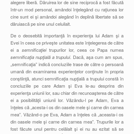
alegere liberă. Dăruirea lor de sine reciprocă a fost făcută
într-un mod personal, amândoi înţelegând cu raţiunea lor
cine sunt ei şi amândoi alegând în deplină libertate să se
dăruiască pe sine unul celuilalt.
De o deosebită importanţă în experienţa lui Adam şi a
Evei în ceea ce priveşte unitatea este înţelegerea de către
ei a
semnificaţiei
trupurilor lor, ceea ce Papa numea
semnificaţia nupţială a trupului
. Dacă, aşa cum am spus,
„semnificaţia” indică concluziile trase de către o persoană
umană din examinarea experienţelor conţinute în propria
conştiinţă, atunci semnificaţia nupţială a trupului constă în
concluziile pe care Adam şi Eva le-au desprins din
experienţa uniunii lor, sau chiar din recunoaşterea de către
ei a posibilităţii uniunii lor. Văzându-l pe Adam, Eva a
înţeles că „acesta-i os din oasele mele şi carne din carnea
mea”. Văzând-o pe Eva, Adam a înţeles că „aceasta-i os
din oasele mele şi carne din carnea mea”. Trupurile lor a
fost făcute unul pentru celălalt şi ei nu au ezitat să se