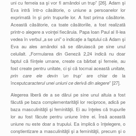
uni cu femeia sa şi vor fi amândoi un trup” [26]. Adam şi
Eva intră într-o căsătorie, o uniune a persoanelor lor
exprimată în şi prin trupurile lor. A fost prima căsătorie.
Această căsătorie, ca toate căsătoriile, a fost realizată
printr-o alegere a voinţei fiecăruia. Papa Ioan Paul al II-lea
vedea în verbul „a se uni” o indicaţie a faptului că Adam şi
Eva au ales amândoi să se dăruiască pe sine unul
celuilalt. „Formularea din Geneză 2,24 indică nu doar
faptul că fiinţele umane, create ca bărbat şi femeie, au
fost create pentru unitate, ci şi că tocmai această
unitate,
prin care ele devin ‘un trup’
are chiar de la
început
caracterul unei uniuni ce derivă din alegere
” [27].
Alegerea liberă de a se dărui pe sine unul altuia a fost
făcută pe baza complementarităţii lor reciproce, adică pe
baza masculinităţii şi feminităţii. Ei au înţeles că trupurile
lor au fost făcute pentru uniune între ei. Însă această
uniune nu este doar a trupului. Ea implică o înţelegere, o
conştientizare a masculinităţii şi a feminităţii, precum şi o