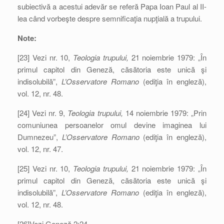
subiectivă a acestui adevăr se referă Papa Ioan Paul al II-
lea când vorbeşte despre semnificaţia nupţială a trupului.
Note:
[23] Vezi nr. 10,
Teologia trupului,
21 noiembrie 1979: „În
primul capitol din Geneză, căsătoria este unică şi
indisolubilă”,
L’Osservatore Romano
(ediţia în engleză),
vol. 12, nr. 48.
[24] Vezi nr. 9,
Teologia trupului,
14 noiembrie 1979: „Prin
comuniunea persoanelor omul devine imaginea lui
Dumnezeu”,
L’Osservatore Romano
(ediţia în engleză),
vol. 12, nr. 47.
[25] Vezi nr. 10,
Teologia trupului,
21 noiembrie 1979: „În
primul capitol din Geneză, căsătoria este unică şi
indisolubilă”,
L’Osservatore Romano
(ediţia în engleză),
vol. 12, nr. 48.
[26]Vezi Geneză 2:24.