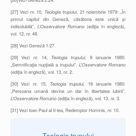
[27] Vezi nr. 10,
Teologia trupului,
21 noiembrie 1979: „În
primul capitol din Geneză, căsătoria este unică şi
indisolubilă”,
L’Osservatore Romano
(ediţia în engleză),
vol. 12, nr. 48.
[28] Vezi Geneză 1:27.
[29] Vezi nr. 14,
Teologia trupului,
9 ianuarie 1980:
„Semnificaţia nupţială a trupului”,
L’Osservatore Romano
(ediţia în engleză), vol. 13, nr. 2.
[30] Vezi nr. 15,
Teologia trupului,
16 ianuarie 1980:
„Persoana umană devine un dar în libertatea iubirii”,
L’Osservatore Romano
(ediţia în engleză), vol. 13, nr. 3.
[31] Vezi Ioan Paul al II-lea, Redemptor Hominis, nr. 10.
Teologia trupului