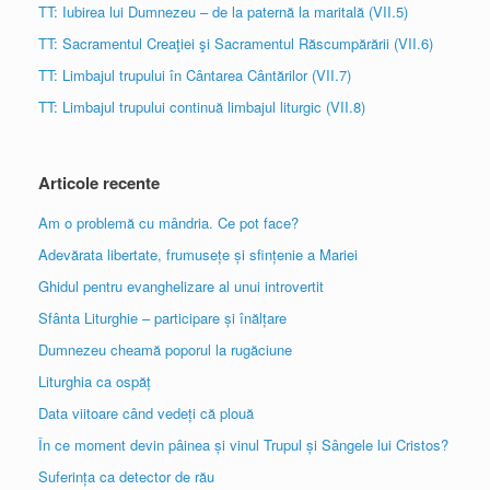
TT: Iubirea lui Dumnezeu – de la paternă la maritală (VII.5)
TT: Sacramentul Creaţiei şi Sacramentul Răscumpărării (VII.6)
TT: Limbajul trupului în Cântarea Cântărilor (VII.7)
TT: Limbajul trupului continuă limbajul liturgic (VII.8)
Articole recente
Am o problemă cu mândria. Ce pot face?
Adevărata libertate, frumusețe și sfințenie a Mariei
Ghidul pentru evanghelizare al unui introvertit
Sfânta Liturghie – participare și înălțare
Dumnezeu cheamă poporul la rugăciune
Liturghia ca ospăț
Data viitoare când vedeți că plouă
În ce moment devin pâinea și vinul Trupul și Sângele lui Cristos?
Suferința ca detector de rău