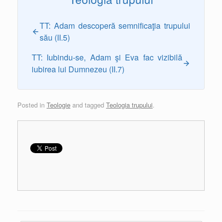
TT: Adam descoperă semnificaţia trupului
său (II.5)
TT: Iubindu-se, Adam şi Eva fac vizibilă
iubirea lui Dumnezeu (II.7)
Posted in
Teologie
and tagged
Teologia trupului
.