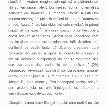
pieptănăm, vedem imaginea din oglindă pieptănându-se.
Noi suntem imagini ale lui Dumnezeu. Suntem chemaţi să
acţionăm ca Dumnezeu. Dumnezeu iubeşte şi astfel noi
suntem chemaţi să iubim în acelaşi fel în care Dumnezeu
o face. Această realitate obiectivă este revelată în primul
capitol al Genezei. În al doilea capitol, omul descoperă
acest adevăr, acest sens. „Acest sens (deoarece este
revelat şi de asemenea conştientizat, ‘trăit’ de către om)
confirmă pe deplin faptul că dăruirea creatoare, care
izvorăşte din iubire, a ajuns la conştiinţa originală a
omului, devenind o experienţă de dăruire reciprocă, aşa
cum se poate deja vedea în textul străvechi” [29].
Dumnezeu revelează adevărul că persoanele umane,
create după chipul Său, sunt chemate la a iubi aşa cum
iubeşte El, însă Adam şi Eva descoperă acelaşi adevăr
prin experienţele lor, prin înţelegerea de către ei a
semnificaţiei nupţiale a trupurilor lor.
„Conştientizarea semnificaţiei trupului care derivă de aici