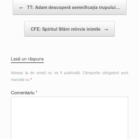
Post navigation
←
TT: Adam descoperă semnificaţia trupului…
CFE: Spiritul Sfânt reînvie inimile
→
Lasă un răspuns
Adresa ta de email nu va fi publicată.
Câmpurile obligatorii sunt
marcate cu
*
Comentariu
*