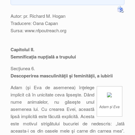
Autor: pr. Richard M. Hogan
Traducere: Oana Capan
Sursa: www.nfpoutreach.org
Capitolul II.
Semnificaţia nupţială a trupului
Secţiunea 6.
Descoperirea masculinităţii şi feminităţii, a iubirii
Adam (şi Eva de asemenea) înţelege
implicit că în unicitate ceva lipseşte. Dând
nume animalelor, nu găseşte unul
Adam și Eva
asemenea lui. Cu crearea Evei, această
lipsă implicită este făcută explicită. Acesta
este motivul strigătului bucuriei de nedescris: „Iată
aceasta-i os din oasele mele şi carne din carnea mea”.