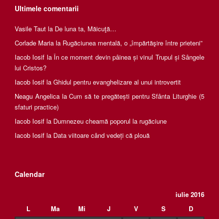
Ultimele comentarii
Vasile Taut
la
De luna ta, Măicuţă…
Corlade Maria
la
Rugăciunea mentală, o „împărtăşire între prieteni”
Iacob Iosif
la
În ce moment devin pâinea și vinul Trupul și Sângele
lui Cristos?
Iacob Iosif
la
Ghidul pentru evanghelizare al unui introvertit
Neagu Angelica
la
Cum să te pregătești pentru Sfânta Liturghie (5
sfaturi practice)
Iacob Iosif
la
Dumnezeu cheamă poporul la rugăciune
Iacob Iosif
la
Data viitoare când vedeți că plouă
Calendar
iulie 2016
L
Ma
Mi
J
V
S
D