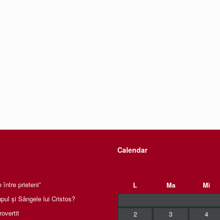
Calendar
între prieteni”
L
Ma
Mi
pul și Sângele lui Cristos?
rovertit
2
3
4