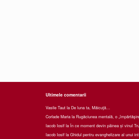
Ultimele comentarii
Vasile Taut
la
De luna ta, Măicuţă…
Corlade Maria
la
Rugăciunea mentală, o „împărtăşire 
Iacob Iosif
la
În ce moment devin pâinea și vinul Tru
Iacob Iosif
la
Ghidul pentru evanghelizare al unui int