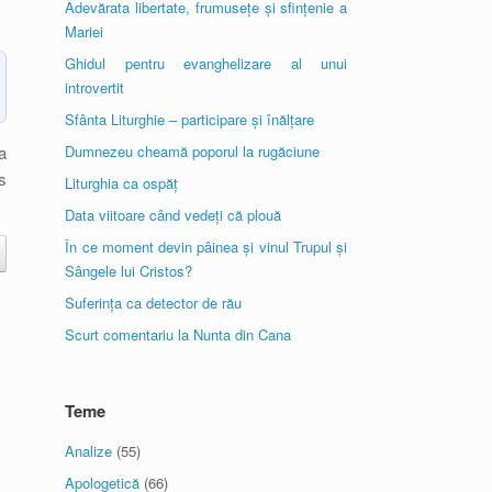
Adevărata libertate, frumusețe și sfințenie a
Mariei
Ghidul pentru evanghelizare al unui
introvertit
Sfânta Liturghie – participare și înălțare
a
Dumnezeu cheamă poporul la rugăciune
s
Liturghia ca ospăț
Data viitoare când vedeți că plouă
În ce moment devin pâinea și vinul Trupul și
Sângele lui Cristos?
Suferința ca detector de rău
Scurt comentariu la Nunta din Cana
Teme
Analize
(55)
Apologetică
(66)