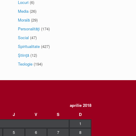
Locuri
(6)
Media
(26)
Morală
(29)
Personalităţi
(174)
Social
(47)
Spiritualitate
(427)
Ştiinţă
(12)
Teologie
(194)
aprilie 2018
J
V
S
D
1
5
6
7
8