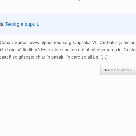
ria
Teologia trupului
apan Sursa: www.nfpoutreach.org Capitolul VI. Celibatul şi feciori
 trebuie să fie liberă Este interesant de arătat că chemarea lui Cristo
imească se găseşte chiar în pasajul în care se află şi […]
Deschideți articolul