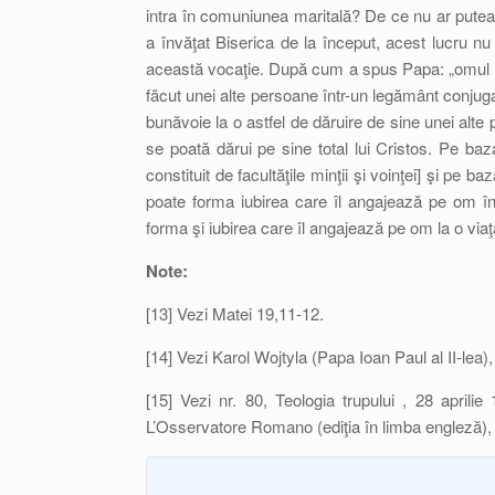
intra în comuniunea maritală? De ce nu ar putea 
a învăţat Biserica de la început, acest lucru n
această vocaţie. După cum a spus Papa: „omul (b
făcut unei alte persoane într-un legământ conjuga
bunăvoie la o astfel de dăruire de sine unei alte 
se poată dărui pe sine total lui Cristos. Pe baz
constituit de facultăţile minţii şi voinţei] şi pe b
poate forma iubirea care îl angajează pe om în c
forma şi iubirea care îl angajează pe om la o viaţ
Note:
[13] Vezi Matei 19,11-12.
[14] Vezi Karol Wojtyla (Papa Ioan Paul al II-lea
[15] Vezi nr. 80, Teologia trupului , 28 aprilie
L’Osservatore Romano (ediţia în limba engleză), v