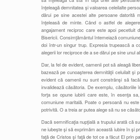
înţeleagă demnitatea şi valoarea celeilalte perso
dărui pe sine acestei alte persoane datorită ma
înţeleasă de minte. Când o astfel de alegere 
angajament reciproc care este apoi pecetluit 
Bisericii. Consimţământul întemeiază comuniunea
doi într-un singur trup. Expresia trupească a com
alegerii lor reciproce de a se dărui pe sine unul al
Dar, la fel de evident, oamenii pot să aleagă li
bazează pe cunoaşterea demnităţii celuilalt şi p
evident că oamenii nu sunt constrânşi să facă o
invalidează căsătoria. De exemplu, căsătoriile 
forţa se opune iubirii care este, în esenţa sa
comuniune maritală. Poate o persoană nu este po
potrivită. O a treia ar putea alege să nu se căs
Dacă semnificaţia nupţială a trupului arată că 
ne iubeşte şi să exprimăm această iubire în şi pr
faţă de Cristos şi faţă de tot ce a făcut El prin 