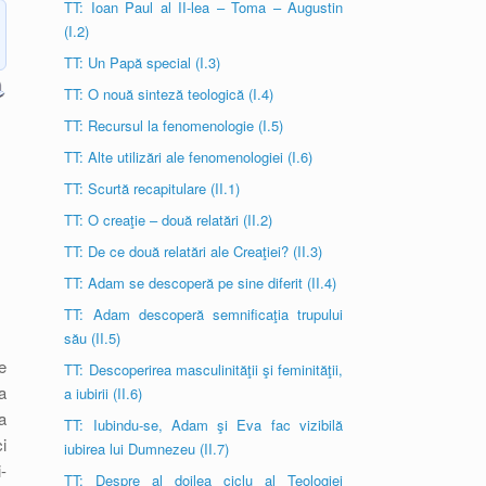
TT: Ioan Paul al II-lea – Toma – Augustin
(I.2)
TT: Un Papă special (I.3)
TT: O nouă sinteză teologică (I.4)
TT: Recursul la fenomenologie (I.5)
TT: Alte utilizări ale fenomenologiei (I.6)
TT: Scurtă recapitulare (II.1)
TT: O creaţie – două relatări (II.2)
TT: De ce două relatări ale Creaţiei? (II.3)
TT: Adam se descoperă pe sine diferit (II.4)
TT: Adam descoperă semnificaţia trupului
său (II.5)
e
TT: Descoperirea masculinităţii şi feminităţii,
a
a iubirii (II.6)
a
TT: Iubindu-se, Adam şi Eva fac vizibilă
i
iubirea lui Dumnezeu (II.7)
-
TT: Despre al doilea ciclu al Teologiei