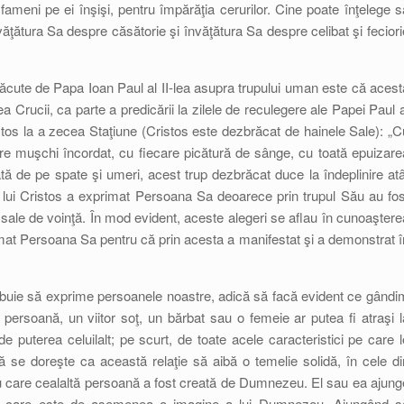
fameni pe ei înşişi, pentru împărăţia cerurilor. Cine poate înţelege s
văţătura Sa despre căsătorie şi învăţătura Sa despre celibat şi feciori
i făcute de Papa Ioan Paul al II-lea asupra trupului uman este că acest
ea Crucii, ca parte a predicării la zilele de reculegere ale Papei Paul a
stos la a zecea Staţiune (Cristos este dezbrăcat de hainele Sale): „C
re muşchi încordat, cu fiecare picătură de sânge, cu toată epuizare
ată de pe spate şi umeri, acest trup dezbrăcat duce la îndeplinire atâ
pul lui Cristos a exprimat Persoana Sa deoarece prin trupul Său au fos
 sale de voinţă. În mod evident, aceste alegeri se aflau în cunoaştere
imat Persoana Sa pentru că prin acesta a manifestat şi a demonstrat î
 trebuie să exprime persoanele noastre, adică să facă evident ce gândi
persoană, un viitor soţ, un bărbat sau o femeie ar putea fi atraşi l
 puterea celuilalt; pe scurt, de toate acele caracteristici pe care l
se doreşte ca această relaţie să aibă o temelie solidă, în cele di
u care cealaltă persoană a fost creată de Dumnezeu. El sau ea ajung
ane care este de asemenea o imagine a lui Dumnezeu. Ajungând s