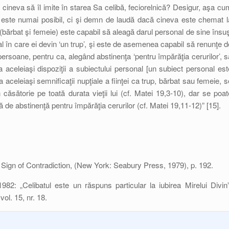
cineva să îl imite în starea Sa celibă, feciorelnică? Desigur, aşa cu
u este numai posibil, ci şi demn de laudă dacă cineva este chemat l
ărbat şi femeie) este capabil să aleagă darul personal de sine însuş
l în care ei devin ‘un trup’, şi este de asemenea capabil să renunţe d
persoane, pentru ca, alegând abstinenţa ‘pentru împărăţia cerurilor’, s
a aceleiaşi dispoziţii a subiectului personal [un subiect personal est
aza aceleiaşi semnificaţii nupţiale a fiinţei ca trup, bărbat sau femeie, s
ăsătorie pe toată durata vieţii lui (cf. Matei 19,3-10), dar se poat
ă de abstinenţă pentru împărăţia cerurilor (cf. Matei 19,11-12)” [15].
), Sign of Contradiction, (New York: Seabury Press, 1979), p. 192.
 1982: „Celibatul este un răspuns particular la iubirea Mirelui Divin”
ol. 15, nr. 18.