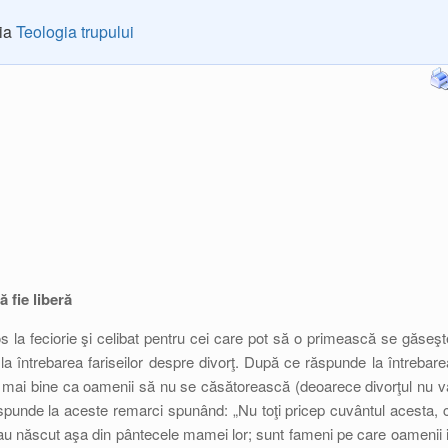
ria
Teologia trupului
 fie liberă
s la feciorie şi celibat pentru cei care pot să o primească se găseşt
 la întrebarea fariseilor despre divorţ. După ce răspunde la întrebare
ar fi mai bine ca oamenii să nu se căsătorească (deoarece divorţul nu v
spunde la aceste remarci spunând: „Nu toţi pricep cuvântul acesta, c
au născut aşa din pântecele mamei lor; sunt fameni pe care oamenii i