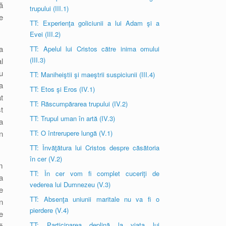
ă
trupului (III.1)
e
TT: Experienţa goliciunii a lui Adam şi a
Evei (III.2)
a
TT: Apelul lui Cristos către inima omului
(III.3)
l
u
TT: Maniheiştii şi maeştrii suspiciunii (III.4)
a
TT: Etos şi Eros (IV.1)
t
TT: Răscumpărarea trupului (IV.2)
t
TT: Trupul uman în artă (IV.3)
a
n
TT: O întrerupere lungă (V.1)
TT: Învăţătura lui Cristos despre căsătoria
în cer (V.2)
m
TT: În cer vom fi complet cuceriţi de
a
vederea lui Dumnezeu (V.3)
e
TT: Absenţa uniunii maritale nu va fi o
n
pierdere (V.4)
e
TT: Participarea deplină la viaţa lui
ă