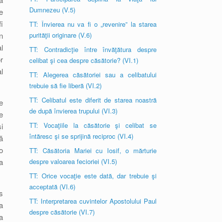
Dumnezeu (V.5)
e
i
TT: Învierea nu va fi o „revenire” la starea
n
purităţii originare (V.6)
l
TT: Contradicţie între învăţătura despre
r
celibat şi cea despre căsătorie? (VI.1)
l
TT: Alegerea căsătoriei sau a celibatului
trebuie să fie liberă (VI.2)
TT: Celibatul este diferit de starea noastră
e
de după învierea trupului (VI.3)
e
TT: Vocaţiile la căsătorie şi celibat se
i
întăresc şi se sprijină reciproc (VI.4)
ă
o
TT: Căsătoria Mariei cu Iosif, o mărturie
a
despre valoarea fecioriei (VI.5)
TT: Orice vocaţie este dată, dar trebuie şi
acceptată (VI.6)
s
TT: Interpretarea cuvintelor Apostolului Paul
a
despre căsătorie (VI.7)
a