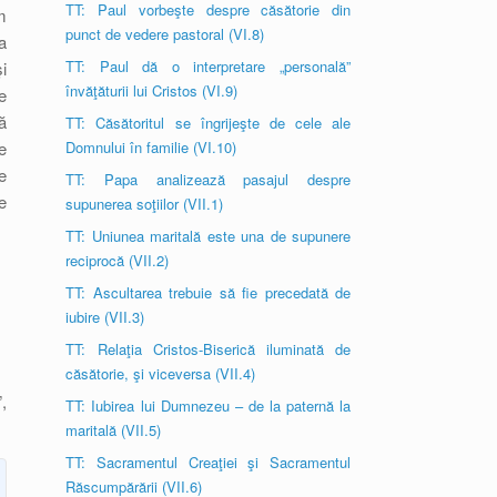
TT: Paul vorbeşte despre căsătorie din
m
punct de vedere pastoral (VI.8)
a
TT: Paul dă o interpretare „personală”
i
învăţăturii lui Cristos (VI.9)
e
ă
TT: Căsătoritul se îngrijeşte de cele ale
e
Domnului în familie (VI.10)
e
TT: Papa analizează pasajul despre
e
supunerea soţiilor (VII.1)
TT: Uniunea maritală este una de supunere
reciprocă (VII.2)
TT: Ascultarea trebuie să fie precedată de
iubire (VII.3)
TT: Relaţia Cristos-Biserică iluminată de
căsătorie, şi viceversa (VII.4)
,
TT: Iubirea lui Dumnezeu – de la paternă la
maritală (VII.5)
TT: Sacramentul Creaţiei şi Sacramentul
Răscumpărării (VII.6)