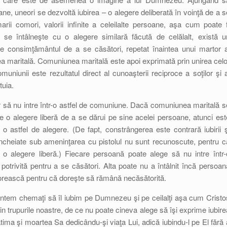
ane, uneori se dezvoltă iubirea – o alegere deliberată în voinţă de a s
rii comori, valorii infinite a celeilalte persoane, aşa cum poate f
se întâlneşte cu o alegere similară făcută de celălalt, există u
de consimţământul de a se căsători, repetat înaintea unui martor a
 maritală. Comuniunea maritală este apoi exprimată prin unirea celo
uniunii este rezultatul direct al cunoaşterii reciproce a soţilor şi a
tuia.
ber să nu intre într-o astfel de comuniune. Dacă comuniunea maritală s
e o alegere liberă de a se dărui pe sine acelei persoane, atunci est
 astfel de alegere. (De fapt, constrângerea este contrară iubirii ş
încheiate sub ameninţarea cu pistolul nu sunt recunoscute, pentru c
, o alegere liberă.) Fiecare persoană poate alege să nu intre într-
trivită pentru a se căsători. Alta poate nu a întâlnit încă persoan
ătorească pentru că doreşte să rămână necăsătorită.
suntem chemaţi să îl iubim pe Dumnezeu şi pe ceilalţi aşa cum Cristo
in trupurile noastre, de ce nu poate cineva alege să îşi exprime iubire
patima şi moartea Sa dedicându-şi viaţa Lui, adică iubindu-l pe El fără 