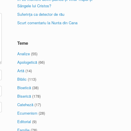
Sângele lui Cristos?
Suferința ca detector de rău
Scurt comentariu la Nunta din Cana
Teme
Analize
(55)
Apologetică
(66)
Artă
(14)
Biblic
(113)
Bioetică
(38)
Biserică
(178)
Cateheză
(17)
Ecumenism
(28)
Editorial
(9)
Familie
(78)