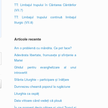
TT: Limbajul trupului în Cântarea Cântărilor
(VII.7)
TT: Limbajul trupului continuă limbajul
liturgic (VII.8)
Articole recente
Am o problemă cu mândria. Ce pot face?
Adevărata libertate, frumusețe și sfințenie a
Mariei
Ghidul pentru evanghelizare al unui
introvertit
Sfânta Liturghie – participare și înălțare
Dumnezeu cheamă poporul la rugăciune
Liturghia ca ospăț
Data viitoare când vedeți că plouă
În ce moment devin pâinea și vinul Trupul și