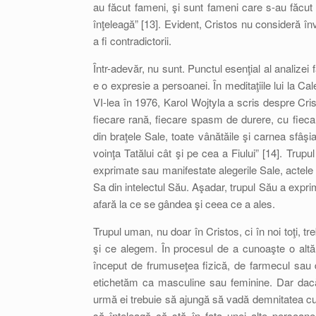
au făcut fameni, şi sunt fameni care s-au făcut 
înţeleagă” [13]. Evident, Cristos nu consideră în
a fi contradictorii.
Într-adevăr, nu sunt. Punctul esenţial al analize
e o expresie a persoanei. În meditaţiile lui la Cal
VI-lea în 1976, Karol Wojtyla a scris despre Cri
fiecare rană, fiecare spasm de durere, cu fieca
din braţele Sale, toate vânătăile şi carnea sfâşi
voinţa Tatălui cât şi pe cea a Fiului” [14]. Tru
exprimate sau manifestate alegerile Sale, actele
Sa din intelectul Său. Aşadar, trupul Său a expr
afară la ce se gândea şi ceea ce a ales.
Trupul uman, nu doar în Cristos, ci în noi toţi,
şi ce alegem. În procesul de a cunoaşte o altă 
început de frumuseţea fizică, de farmecul sau de
etichetăm ca masculine sau feminine. Dar dacă 
urmă ei trebuie să ajungă să vadă demnitatea c
să înţeleagă că stă în faţa unei alte perso