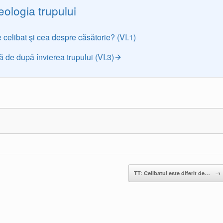
eologia trupului
e celibat şi cea despre căsătorie? (VI.1)
ră de după învierea trupului (VI.3)
TT: Celibatul este diferit de…
→