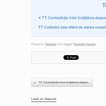
T
TT: Contradicţie între învăţătura despr
TT: Celibatul este diferit de starea noast
Posted in
Teologie
and tagged
Teologia trupului
.
Post navigation
←
TT: Contradicţie între învăţătura despre…
Lasă un răspuns