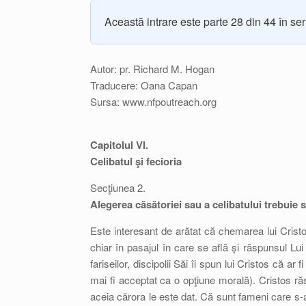
Această intrare este parte 28 din 44 în se
Autor: pr. Richard M. Hogan
Traducere: Oana Capan
Sursa: www.nfpoutreach.org
Capitolul VI.
Celibatul şi fecioria
Secţiunea 2.
Alegerea căsătoriei sau a celibatului trebuie să
Este interesant de arătat că chemarea lui Cristo
chiar în pasajul în care se află şi răspunsul Lui
fariseilor, discipolii Săi îi spun lui Cristos că 
mai fi acceptat ca o opţiune morală). Cristos ră
aceia cărora le este dat. Că sunt fameni care s-