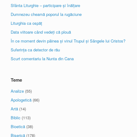
Sfânta Liturghie – participare și înălțare
Dumnezeu cheamă poporul la rugăciune
Liturghia ca ospăț
Data viitoare când vedeți că plouă
În ce moment devin pâinea și vinul Trupul și Sângele lui Cristos?
Suferința ca detector de rău
Scurt comentariu la Nunta din Cana
Teme
Analize
(55)
Apologetică
(66)
Artă
(14)
Biblic
(113)
Bioetică
(38)
Biserică
(178)