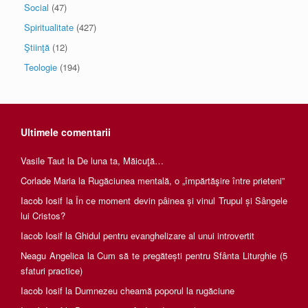
Social
(47)
Spiritualitate
(427)
Ştiinţă
(12)
Teologie
(194)
Ultimele comentarii
Vasile Taut
la
De luna ta, Măicuţă…
Corlade Maria
la
Rugăciunea mentală, o „împărtăşire între prieteni”
Iacob Iosif
la
În ce moment devin pâinea și vinul Trupul și Sângele
lui Cristos?
Iacob Iosif
la
Ghidul pentru evanghelizare al unui introvertit
Neagu Angelica
la
Cum să te pregătești pentru Sfânta Liturghie (5
sfaturi practice)
Iacob Iosif
la
Dumnezeu cheamă poporul la rugăciune