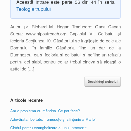
Această intrare este parte 36 din 44 în seria
Teologia trupului
Autor: pr. Richard M. Hogan Traducere: Oana Capan
Sursa: www.nfpoutreach.org Capitolul VI. Celibatul şi
fecioria Secţiunea 10. Căsătoritul se îngrijeşte de cele ale
Domnului în familie Căsătoria fiind un dar de la
Dumnezeu, ca şi fecioria şi celibatul, şi nefiind un refugiu
pentru cei slabi, pentru ce ar trebui cineva să aleagă o
astfel de […]
Deschideți articolul
Articole recente
Am o problemă cu mândria. Ce pot face?
Adevărata libertate, frumusețe și sfințenie a Mariei
Ghidul pentru evanghelizare al unui introvertit