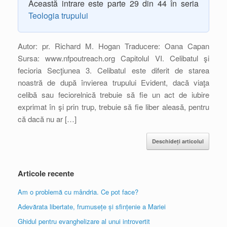
Această intrare este parte 29 din 44 în seria
Teologia trupului
Autor: pr. Richard M. Hogan Traducere: Oana Capan
Sursa: www.nfpoutreach.org Capitolul VI. Celibatul şi
fecioria Secţiunea 3. Celibatul este diferit de starea
noastră de după învierea trupului Evident, dacă viaţa
celibă sau feciorelnică trebuie să fie un act de iubire
exprimat în şi prin trup, trebuie să fie liber aleasă, pentru
că dacă nu ar […]
Deschideți articolul
Articole recente
Am o problemă cu mândria. Ce pot face?
Adevărata libertate, frumusețe și sfințenie a Mariei
Ghidul pentru evanghelizare al unui introvertit