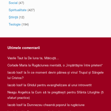
Social
(47)
Spiritualitate
(427)
Ştiinţă
(12)
Teologie
(194)
Ultimele comentarii
Vasile Taut
la
De luna ta, Măicuţă…
Corlade Maria
la
Rugăciunea mentală, o „împărtăşire între prieteni”
Iacob Iosif
la
În ce moment devin pâinea și vinul Trupul și Sângele
lui Cristos?
Iacob Iosif
la
Ghidul pentru evanghelizare al unui introvertit
Neagu Angelica
la
Cum să te pregătești pentru Sfânta Liturghie (5
sfaturi practice)
Iacob Iosif
la
Dumnezeu cheamă poporul la rugăciune