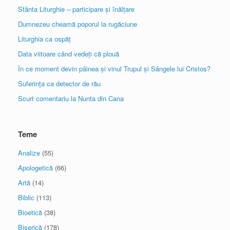
Sfânta Liturghie – participare și înălțare
Dumnezeu cheamă poporul la rugăciune
Liturghia ca ospăț
Data viitoare când vedeți că plouă
În ce moment devin pâinea și vinul Trupul și Sângele lui Cristos?
Suferința ca detector de rău
Scurt comentariu la Nunta din Cana
Teme
Analize
(55)
Apologetică
(66)
Artă
(14)
Biblic
(113)
Bioetică
(38)
Biserică
(178)