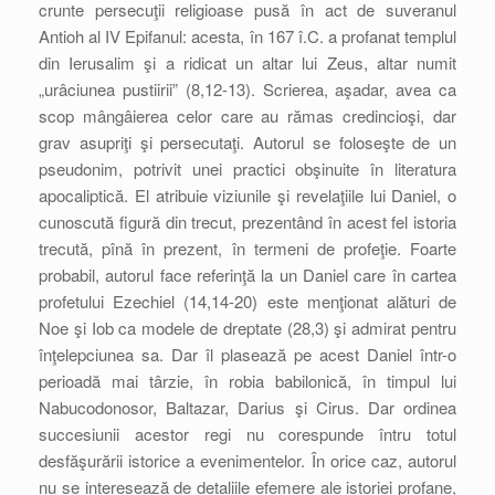
crunte persecuţii religioase pusă în act de suveranul
Antioh al IV Epifanul: acesta, în 167 î.C. a profanat templul
din Ierusalim şi a ridicat un altar lui Zeus, altar numit
„urâciunea pustiirii” (8,12-13). Scrierea, aşadar, avea ca
scop mângâierea celor care au rămas credincioşi, dar
grav asupriţi şi persecutaţi. Autorul se foloseşte de un
pseudonim, potrivit unei practici obşinuite în literatura
apocaliptică. El atribuie viziunile şi revelaţiile lui Daniel, o
cunoscută figură din trecut, prezentând în acest fel istoria
trecută, pînă în prezent, în termeni de profeţie. Foarte
probabil, autorul face referinţă la un Daniel care în cartea
profetului Ezechiel (14,14-20) este menţionat alături de
Noe şi Iob ca modele de dreptate (28,3) şi admirat pentru
înţelepciunea sa. Dar îl plasează pe acest Daniel într-o
perioadă mai târzie, în robia babilonică, în timpul lui
Nabucodonosor, Baltazar, Darius şi Cirus. Dar ordinea
succesiunii acestor regi nu corespunde întru totul
desfăşurării istorice a evenimentelor. În orice caz, autorul
nu se interesează de detaliile efemere ale istoriei profane,