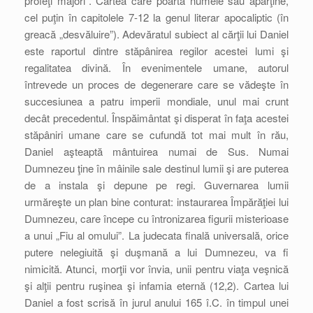
profeţi majori”. Cartea care poartă numele său aparţine,
cel puţin în capitolele 7-12 la genul literar apocaliptic (în
greacă „desvăluire”). Adevăratul subiect al cărţii lui Daniel
este raportul dintre stăpânirea regilor acestei lumi şi
regalitatea divină. În evenimentele umane, autorul
întrevede un proces de degenerare care se vădeşte în
succesiunea a patru imperii mondiale, unul mai crunt
decât precedentul. Înspăimântat şi disperat în faţa acestei
stăpâniri umane care se cufundă tot mai mult în rău,
Daniel aşteaptă mântuirea numai de Sus. Numai
Dumnezeu ţine în mâinile sale destinul lumii şi are puterea
de a instala şi depune pe regi. Guvernarea lumii
urmăreşte un plan bine conturat: instaurarea Împărăţiei lui
Dumnezeu, care începe cu întronizarea figurii misterioase
a unui „Fiu al omului”. La judecata finală universală, orice
putere nelegiuită şi duşmană a lui Dumnezeu, va fi
nimicită. Atunci, morţii vor învia, unii pentru viaţa veşnică
şi alţii pentru ruşinea şi infamia eternă (12,2). Cartea lui
Daniel a fost scrisă în jurul anului 165 î.C. în timpul unei