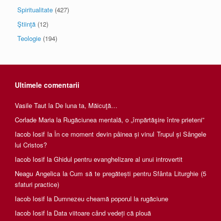
Spiritualitate
(427)
Ştiinţă
(12)
Teologie
(194)
Ultimele comentarii
Vasile Taut
la
De luna ta, Măicuţă…
Corlade Maria
la
Rugăciunea mentală, o „împărtăşire între prieteni”
Iacob Iosif
la
În ce moment devin pâinea și vinul Trupul și Sângele
lui Cristos?
Iacob Iosif
la
Ghidul pentru evanghelizare al unui introvertit
Neagu Angelica
la
Cum să te pregătești pentru Sfânta Liturghie (5
sfaturi practice)
Iacob Iosif
la
Dumnezeu cheamă poporul la rugăciune
Iacob Iosif
la
Data viitoare când vedeți că plouă