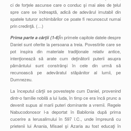
ci de forţele ascunse care o conduc şi mai ales de ţelul
spre care se îndreaptă, adică de adevărul imutabil din
spatele tuturor schimbărilor ce poate fi recunoscut numai
prin credinţă. (…)
Prima parte a cărţii (1-6)
În primele capitole datele despre
Daniel sunt oferite la persoana a treia. Povestirile care se
pot inspira din materiale tradiţionale relativ antice,
intenţionează să arate cum deţinătorii puterii asupra
pământului sunt constrânşi în cele din urmă să
recunoască pe adevăratul stăpânitor al lumii, pe
Dumnezeu.
La începutul cărţii se povesteşte cum Daniel, provenind
dintr-o familie nobilă a lui Iuda, în timp ce era încă prunc a
devenit supus al marii puteri dominante a vremii. Regele
Nabucodonosor l-a deportat în Babilonia după prima
cucerire a Ierusalimului în 597 î.C., unde împreună cu
prietenii lui Anania, Misael şi Azaria au fost educaţi în