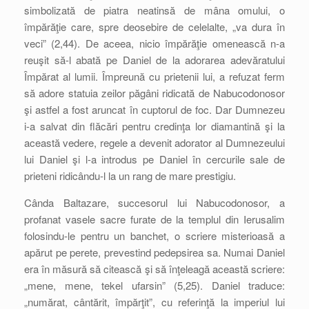
simbolizată de piatra neatinsă de mâna omului, o
împărăţie care, spre deosebire de celelalte, „va dura în
veci” (2,44). De aceea, nicio împărăţie omenească n-a
reuşit să-l abată pe Daniel de la adorarea adevăratului
Împărat al lumii. Împreună cu prietenii lui, a refuzat ferm
să adore statuia zeilor păgâni ridicată de Nabucodonosor
şi astfel a fost aruncat în cuptorul de foc. Dar Dumnezeu
i-a salvat din flăcări pentru credinţa lor diamantină şi la
această vedere, regele a devenit adorator al Dumnezeului
lui Daniel şi l-a introdus pe Daniel în cercurile sale de
prieteni ridicându-l la un rang de mare prestigiu.
Cânda Baltazare, succesorul lui Nabucodonosor, a
profanat vasele sacre furate de la templul din Ierusalim
folosindu-le pentru un banchet, o scriere misterioasă a
apărut pe perete, prevestind pedepsirea sa. Numai Daniel
era în măsură să citească şi să înţeleagă această scriere:
„mene, mene, tekel ufarsin” (5,25). Daniel traduce:
„numărat, cântărit, împărţit”, cu referinţă la imperiul lui