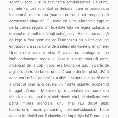
serviciul regelui şi în activitatea administrativă. La curte,
numele i-a fost schimbat în Belşaţar care în babiloniană
înseamnă „cutare zeu (numele era omis din respect) să
ocrotească viaţa ta”. Cu toate că evita alimentele impure
de la curtea regală din fidelitate faţă de legea iudaică, a
crescut mai mult decât toţi ceilalţi elevi. Ascultarea sa faţă
de lege a fost premiată de Dumnezeu cu o înţelepciune
extraordinară şi cu darul de a interpreta visele şi enigmele.
Unul dintre aceste vise îl avea ca protagonist pe
Nabucodonosor: regele a visat o statuie enormă care,
începând de la cap în jos, era făcută de aur, în parte de
argint, o parte de bronz şi o altă parte din fier şi lut. „Fără
concursul mâinii de om”, s-a abătut asupra ei o piatră care
a crescut pînă la a deveni un munte gigantic acoperind
întregul pământ. Metalele şi materialele din care era
făcută statuia, unul mai slab decât altul, simbolizau cele
patru imperii mondiale, unul mai rău decât altul:
babilonienii, mezii, persanii şi tolemeii/seleucizii. Toate
aceste împărăţii vor fi nimicite de Împărăţia lui Dumnezeu