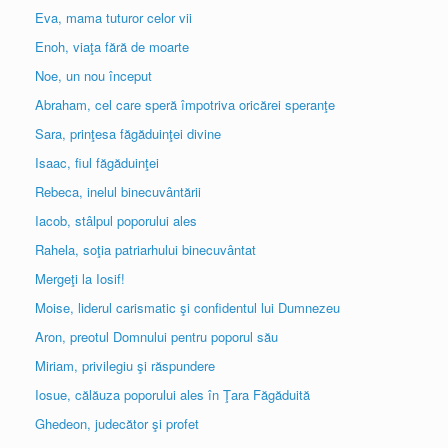
Eva, mama tuturor celor vii
Enoh, viaţa fără de moarte
Noe, un nou început
Abraham, cel care speră împotriva oricărei speranţe
Sara, prinţesa făgăduinţei divine
Isaac, fiul făgăduinţei
Rebeca, inelul binecuvântării
Iacob, stâlpul poporului ales
Rahela, soţia patriarhului binecuvântat
Mergeţi la Iosif!
Moise, liderul carismatic şi confidentul lui Dumnezeu
Aron, preotul Domnului pentru poporul său
Miriam, privilegiu şi răspundere
Iosue, călăuza poporului ales în Ţara Făgăduită
Ghedeon, judecător şi profet