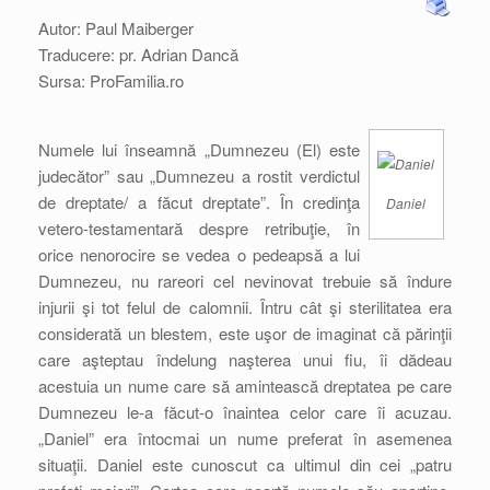
Autor: Paul Maiberger
Traducere: pr. Adrian Dancă
Sursa: ProFamilia.ro
Numele lui înseamnă „Dumnezeu (El) este
judecător” sau „Dumnezeu a rostit verdictul
de dreptate/ a făcut dreptate”. În credinţa
Daniel
vetero-testamentară despre retribuţie, în
orice nenorocire se vedea o pedeapsă a lui
Dumnezeu, nu rareori cel nevinovat trebuie să îndure
injurii şi tot felul de calomnii. Întru cât şi sterilitatea era
considerată un blestem, este uşor de imaginat că părinţii
care aşteptau îndelung naşterea unui fiu, îi dădeau
acestuia un nume care să amintească dreptatea pe care
Dumnezeu le-a făcut-o înaintea celor care îi acuzau.
„Daniel” era întocmai un nume preferat în asemenea
situaţii. Daniel este cunoscut ca ultimul din cei „patru