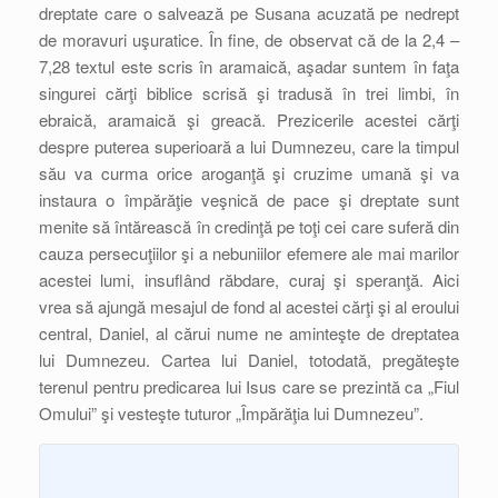
dreptate care o salvează pe Susana acuzată pe nedrept
de moravuri uşuratice. În fine, de observat că de la 2,4 –
7,28 textul este scris în aramaică, aşadar suntem în faţa
singurei cărţi biblice scrisă şi tradusă în trei limbi, în
ebraică, aramaică şi greacă. Prezicerile acestei cărţi
despre puterea superioară a lui Dumnezeu, care la timpul
său va curma orice aroganţă şi cruzime umană şi va
instaura o împărăţie veşnică de pace şi dreptate sunt
menite să întărească în credinţă pe toţi cei care suferă din
cauza persecuţiilor şi a nebuniilor efemere ale mai marilor
acestei lumi, insuflând răbdare, curaj şi speranţă. Aici
vrea să ajungă mesajul de fond al acestei cărţi şi al eroului
central, Daniel, al cărui nume ne aminteşte de dreptatea
lui Dumnezeu. Cartea lui Daniel, totodată, pregăteşte
terenul pentru predicarea lui Isus care se prezintă ca „Fiul
Omului” şi vesteşte tuturor „Împărăţia lui Dumnezeu”.