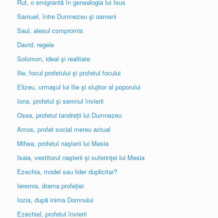
Rut, o emigrantă în genealogia lui Isus
Samuel, între Dumnezeu şi oameni
Saul, alesul compromis
David, regele
Solomon, ideal şi realitate
Ilie, focul profetului şi profetul focului
Elizeu, urmaşul lui Ilie şi slujitor al poporului
Iona, profetul şi semnul învierii
Osea, profetul tandreţii lui Dumnezeu
Amos, profet social mereu actual
Mihea, profetul naşterii lui Mesia
Isaia, vestitorul naşterii şi suferinţei lui Mesia
Ezechia, model sau lider duplicitar?
Ieremia, drama profeţiei
Iozia, după inima Domnului
Ezechiel, profetul învierii