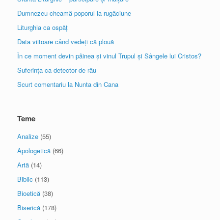
Dumnezeu cheamă poporul la rugăciune
Liturghia ca ospăț
Data viitoare când vedeți că plouă
În ce moment devin pâinea și vinul Trupul și Sângele lui Cristos?
Suferința ca detector de rău
Scurt comentariu la Nunta din Cana
Teme
Analize
(55)
Apologetică
(66)
Artă
(14)
Biblic
(113)
Bioetică
(38)
Biserică
(178)