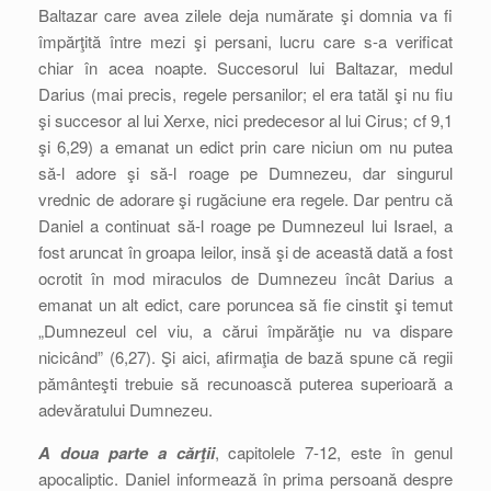
Baltazar care avea zilele deja numărate şi domnia va fi
împărţită între mezi şi persani, lucru care s-a verificat
chiar în acea noapte. Succesorul lui Baltazar, medul
Darius (mai precis, regele persanilor; el era tatăl şi nu fiu
şi succesor al lui Xerxe, nici predecesor al lui Cirus; cf 9,1
şi 6,29) a emanat un edict prin care niciun om nu putea
să-l adore şi să-l roage pe Dumnezeu, dar singurul
vrednic de adorare şi rugăciune era regele. Dar pentru că
Daniel a continuat să-l roage pe Dumnezeul lui Israel, a
fost aruncat în groapa leilor, insă şi de această dată a fost
ocrotit în mod miraculos de Dumnezeu încât Darius a
emanat un alt edict, care poruncea să fie cinstit şi temut
„Dumnezeul cel viu, a cărui împărăţie nu va dispare
nicicând” (6,27). Şi aici, afirmaţia de bază spune că regii
pământeşti trebuie să recunoască puterea superioară a
adevăratului Dumnezeu.
A doua parte a cărţii
, capitolele 7-12, este în genul
apocaliptic. Daniel informează în prima persoană despre