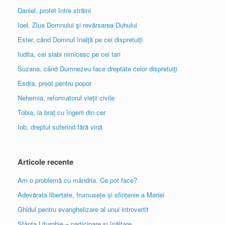
Daniel, profet între străini
Ioel, Ziua Domnului şi revărsarea Duhului
Ester, când Domnul înalţă pe cei dispretuiţi
Iudita, cei slabi nimicesc pe cei tari
Suzana, când Dumnezeu face dreptate celor dispretuiţi
Esdra, preot pentru popor
Nehemia, reformatorul vieţii civile
Tobia, la braţ cu îngerii din cer
Iob, dreptul suferind fără vină
Articole recente
Am o problemă cu mândria. Ce pot face?
Adevărata libertate, frumusețe și sfințenie a Mariei
Ghidul pentru evanghelizare al unui introvertit
Sfânta Liturghie – participare și înălțare