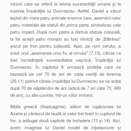
viziuni care se referă la istoria suveranităţii umane şi la
sosirea Împărăţiei lui Dumnezeu. Astfel, Daniel a văzut
ieşind din mare patru animale enorme care, asemeni celor
patru materiale ale statuii din prima parte, simbolizau cele
patru imperii. După cum piatra a distrus statuia colosală,
la fel aceşti patru monştri au fost nimiciţi de „Bătrânul”
şezut pe tron pentru judecată. Apoi, pe norii cerului, a
sosit unul „asemenea unui fiu al omului” (7,13), căruia i-a
fost încredinţată suveranitatea veşnică, Împărăţia lui
Dumnezeu. În capitolul 9 urmează profeţia care se
bazează pe cei 70 de ani de robie vestiţi de Ieremia
(25,11) potrivit căreia împărăţia lui Dumnezeu se va arăta
după 70 de săptămâni de ani (adică de 7 ori câte 70, 490
de ani), cu alte cuvinte, într-un viitor iminent.
Biblia greacă (Septuaginta), alături de rugăciunea lui
Azaria şi cântecul de laudă al celor trei tineri în cuptorul de
foc, a adăugat două capitole de încheiere (13 şi 14). Aici,
avem imaginea lui Daniel model de înţelepciune şi