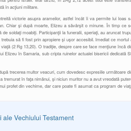
tă în acţiuni militare.
reită victorie asupra arameilor, astfel încât îi va permite lui Ioas s
dan. Chiar şi după moarte, Elizeu a săvârşit o minune. În timp ce s
de soldaţi moabiţi. Participanţii la funeralii, speriaţi, au aruncat trupu
 trebuia să fi fost prin apropiere şi uşor accesibil. Imediat ce mortul 
la viaţă (2 Rg 13,20). O tradiţie, despre care se face menţiune încă di
 Elizeu în Samaria, sub cripta ruinelor actualei bisericii dedicată Sf
 după trecerea multor veacuri, cum dovedesc expresiile următoare di
u a tremurat în faţa nimănui, şi niciun muritor nu a avut vreodată puter
unui profet din vechime, dar care poate fi asumat ca program de viaţ
ri ale Vechiului Testament