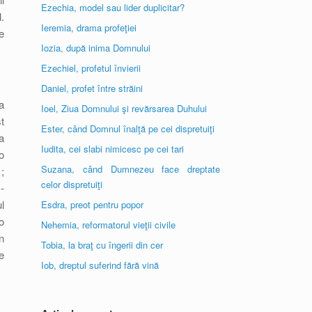
Ezechia, model sau lider duplicitar?
.
Ieremia, drama profeţiei
e
Iozia, după inima Domnului
Ezechiel, profetul învierii
Daniel, profet între străini
a
Ioel, Ziua Domnului şi revărsarea Duhului
t
Ester, când Domnul înalţă pe cei dispretuiţi
a
Iudita, cei slabi nimicesc pe cei tari
o
Suzana, când Dumnezeu face dreptate
;
celor dispretuiţi
-
l
Esdra, preot pentru popor
o
Nehemia, reformatorul vieţii civile
n
Tobia, la braţ cu îngerii din cer
e
Iob, dreptul suferind fără vină