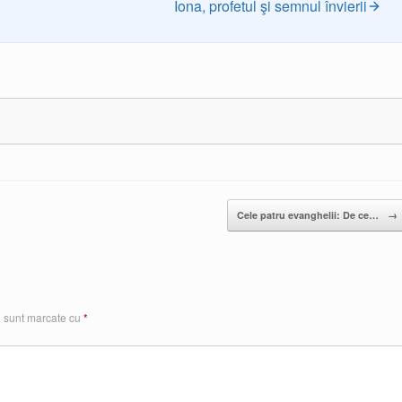
Iona, profetul şi semnul învierii
Cele patru evanghelii: De ce…
→
i sunt marcate cu
*