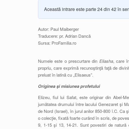
Această intrare este parte 24 din 42 în se
Autor: Paul Maiberger
Traducere: pr. Adrian Dancă
Sursa: ProFamilia.ro
Numele este o prescurtare din
Eliasha
, care 
propriu, care exprimă recunoştinţă faţă de divinit
preluat în latină cu „Elisaeus”.
Originea şi misiunea profetului
Elizeu, fiul lui Safat, este originar din Abel-M
jumătatea drumului între lacului Genezaret şi Ma
de Nord (Israel), în jurul anilor 850-800 î.C. Ca ş
o colecţie, fixată foarte curând în scris, de pov
9, 1-15 şi 13, 14-21. Sunt povestiri de natură d