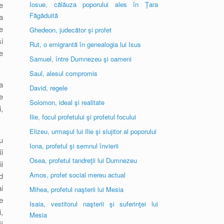
e
Iosue, călăuza poporului ales în Ţara
Făgăduită
a
e
Ghedeon, judecător şi profet
i
Rut, o emigrantă în genealogia lui Isus
e
Samuel, între Dumnezeu şi oameni
Saul, alesul compromis
a
David, regele
e
Solomon, ideal şi realitate
,
Ilie, focul profetului şi profetul focului
Elizeu, urmaşul lui Ilie şi slujitor al poporului
u
Iona, profetul şi semnul învierii
i
Osea, profetul tandreţii lui Dumnezeu
i
Amos, profet social mereu actual
d
i
Mihea, profetul naşterii lui Mesia
e
Isaia, vestitorul naşterii şi suferinţei lui
,
Mesia
i