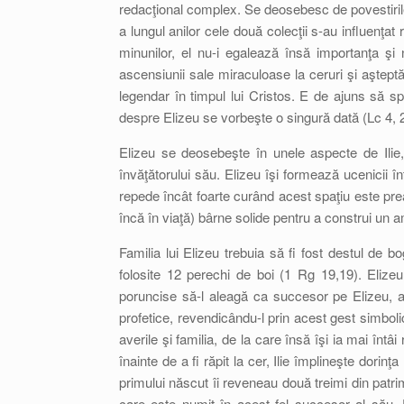
redacţional complex. Se deosebesc de povestirile lu
a lungul anilor cele două colecţii s-au influenţat
minunilor, el nu-i egalează însă importanţa şi
ascensiunii sale miraculoase la ceruri şi aşteptăr
legendar în timpul lui Cristos. E de ajuns să 
despre Elizeu se vorbeşte o singură dată (Lc 4, 
Elizeu se deosebeşte în unele aspecte de Ilie,
învăţătorului său. Elizeu îşi formează ucenicii î
repede încât foarte curând acest spaţiu este prea
încă în viaţă) bârne solide pentru a construi un 
Familia lui Elizeu trebuia să fi fost destul de bo
folosite 12 perechi de boi (1 Rg 19,19). Elize
poruncise să-l aleagă ca succesor pe Elizeu, a 
profetice, revendicându-l prin acest gest simbolic
averile şi familia, de la care însă îşi ia mai înt
înainte de a fi răpit la cer, Ilie împlineşte dorinţa
primului născut îi reveneau două treimi din patrim
care este numit în acest fel succesor al său. D