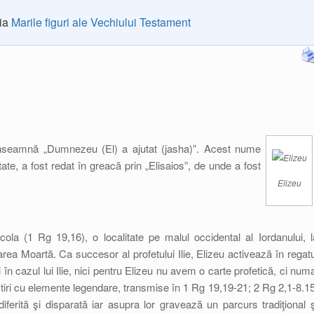
ria
Marile figuri ale Vechiului Testament
înseamnă „Dumnezeu (El) a ajutat (jasha)”. Acest nume
ate, a fost redat în greacă prin „Elisaios”, de unde a fost
Elizeu
ecola (1 Rg 19,16), o localitate pe malul occidental al Iordanului, l
rea Moartă. Ca succesor al profetului Ilie, Elizeu activează în regatu
i în cazul lui Ilie, nici pentru Elizeu nu avem o carte profetică, ci numa
estiri cu elemente legendare, transmise în 1 Rg 19,19-21; 2 Rg 2,1-8.15
iferită şi disparată iar asupra lor gravează un parcurs tradiţional ş