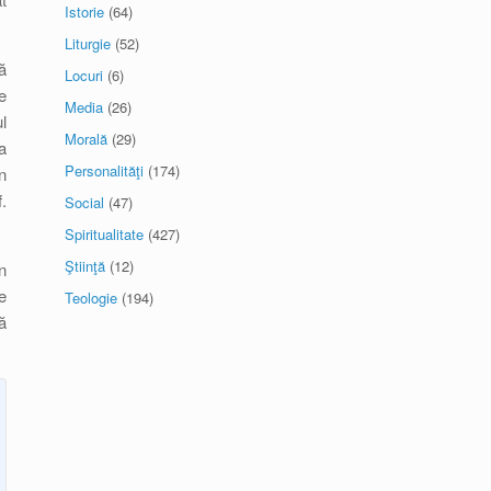
Istorie
(64)
Liturgie
(52)
ă
Locuri
(6)
e
Media
(26)
l
Morală
(29)
a
Personalităţi
(174)
n
.
Social
(47)
Spiritualitate
(427)
Ştiinţă
(12)
n
e
Teologie
(194)
ă