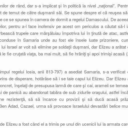
lor de rând, dar s-a implicat şi în politică la nivel „naţional”. Pentr
bit de temut de către duşmanii săi. Se spune despre el că reuşea să-
cele ce se spunea în camera de dormit a regelui Damascului. De aceea
lor, pentru a-l face inofensiv pe acest om periculos a căutat să-l i
bească trupele care mărşăluiau împotriva lui în ţinută de atac, astfe
 conduse în Samaria unde au fost ele însele luate prizoniere, cu
lui Israel ar voit să elimine pe soldaţii duşmani, dar Elizeu a arătat 
 fie cruţată viaţa, ba mai mult, să fie hrăniţi şi apoi trimişi acasă (
impul regelui Iosia, anii 813-797) a asediat Samaria, s-a verificat 
rins de disperare, hotărâse să i se taie capul lui Elizeu. Dar Elizeu 
 Concret, înşelaţi de presupusa larmă de care şi cai, arameii se temea
 de panică au abandonat tabăra de sub zidurile oraşului, astfel încâ
pine rezistenţă, să să încarce cu provizii şi să ducă acasă prăz
 Ben Adad, Cazael, urma să provoace Israelului devastări belice mul
e Elizeu a fost când el a trimis pe unul din ucenicii lui la armata car