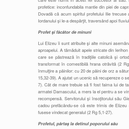
profetice: inconfundabila mantie din piei de cap
Dovadă că acum spiritul profetului Ilie trecuse a
Iordanului şi le-a despărţit, traversând apoi fluvi
Profet şi făcător de minuni
Lui Elizeu îi sunt atribuite şi alte minuni asemăn
aproapelui. A tămăduit apele stricate din Ierihon
care se păstrează în tradiţiile catolică şi or
transformat în comestibilă hrana otrăvită (2 
înmulţire a pâinilor: cu 20 de pâini de orz a săt
15,32-39). A ajutat un ucenic să recupereze o se
7). Cât de mare trebuie să fi fost faima lui de 
armatei Damascului, a mers la el pentru a se vind
recompensă. Servitorului şi însoţitorului său G
cadou prefăcându-se că este trimis de Elizeu şi
fusese vindecat generalul (2 Rg 5,1-27).
Profetul, părtaş la detinul poporului său