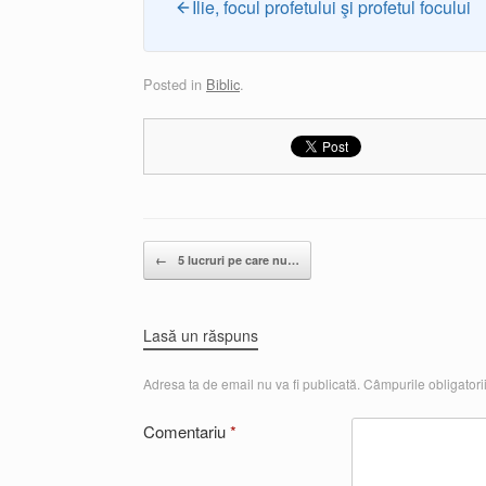
Ilie, focul profetului şi profetul focului
Posted in
Biblic
.
Post navigation
←
5 lucruri pe care nu…
Lasă un răspuns
Adresa ta de email nu va fi publicată.
Câmpurile obligatori
Comentariu
*