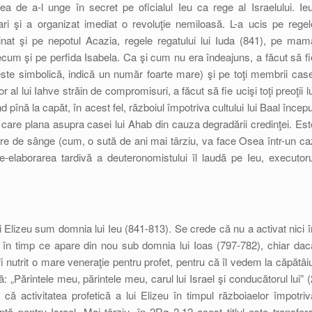
a de a-l unge în secret pe oficialul Ieu ca rege al Israelului. Ieu
ari şi a organizat imediat o revoluţie nemiloasă. L-a ucis pe regel
minat şi pe nepotul Acazia, regele regatului lui Iuda (841), pe mam
precum şi pe perfida Isabela. Ca şi cum nu era îndeajuns, a făcut să fi
a este simbolică, indică un număr foarte mare) şi pe toţi membrii case
al lui Iahve străin de compromisuri, a făcut să fie ucişi toţi preoţii lu
pînă la capăt, în acest fel, războiul împotriva cultului lui Baal începu
ă care plana asupra casei lui Ahab din cauza degradării credinţei. Est
are de sânge (cum, o sută de ani mai târziu, va face Osea într-un ca
-elaborarea tardivă a deuteronomistului îl laudă pe Ieu, executoru
i Elizeu sum domnia lui Ieu (841-813). Se crede că nu a activat nici î
, în timp ce apare din nou sub domnia lui Ioas (797-782), chiar dac
i nutrit o mare veneraţie pentru profet, pentru că îl vedem la căpătâiu
 „Părintele meu, părintele meu, carul lui Israel şi conducătorul lui” (
ă activitatea profetică a lui Elizeu în timpul războiaelor împotriv
ntă pentru Israel. Mai târziu, în 2Rg 2,12 acest titlul este transfera