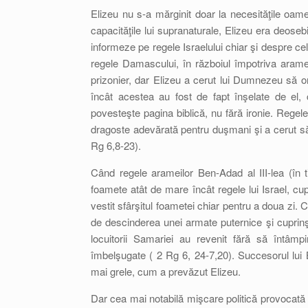
Elizeu nu s-a mărginit doar la necesităţile oameni
capacităţile lui supranaturale, Elizeu era deose
informeze pe regele Israelului chiar şi despre 
regele Damascului, în războiul împotriva aramei
prizonier, dar Elizeu a cerut lui Dumnezeu să or
încât acestea au fost de fapt înşelate de el,
povesteşte pagina biblică, nu fără ironie. Regele 
dragoste adevărată pentru duşmani şi a cerut să le
Rg 6,8-23).
Când regele arameilor Ben-Adad al III-lea (în t
foamete atât de mare încât regele lui Israel, cup
vestit sfârşitul foametei chiar pentru a doua zi.
de descinderea unei armate puternice şi cuprinşi
locuitorii Samariei au revenit fără să întâm
îmbelşugate ( 2 Rg 6, 24-7,20). Succesorul lui
mai grele, cum a prevăzut Elizeu.
Dar cea mai notabilă mişcare politică provocată d