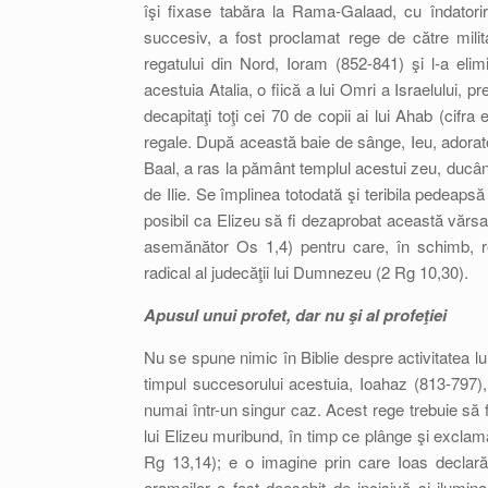
îşi fixase tabăra la Rama-Galaad, cu îndatorire
succesiv, a fost proclamat rege de către milit
regatului din Nord, Ioram (852-841) şi l-a eli
acestuia Atalia, o fiică a lui Omri a Israelului, 
decapitaţi toţi cei 70 de copii ai lui Ahab (cifr
regale. După această baie de sânge, Ieu, adorator 
Baal, a ras la pământ templul acestui zeu, ducând 
de Ilie. Se împlinea totodată şi teribila pedeaps
posibil ca Elizeu să fi dezaprobat această vărs
asemănător Os 1,4) pentru care, în schimb, re
radical al judecăţii lui Dumnezeu (2 Rg 10,30).
Apusul unui profet, dar nu şi al profeţiei
Nu se spune nimic în Biblie despre activitatea lu
timpul succesorului acestuia, Ioahaz (813-797)
numai într-un singur caz. Acest rege trebuie să f
lui Elizeu muribund, în timp ce plânge şi exclamă:
Rg 13,14); e o imagine prin care Ioas declară c
arameilor a fost deosebit de incisivă şi ilumina