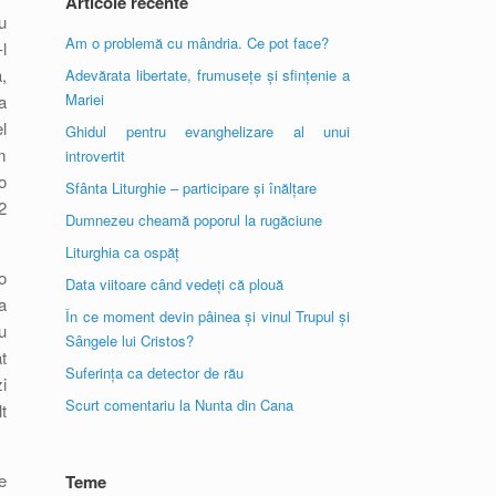
Articole recente
u
Am o problemă cu mândria. Ce pot face?
l
,
Adevărata libertate, frumusețe și sfințenie a
Mariei
a
l
Ghidul pentru evanghelizare al unui
m
introvertit
o
Sfânta Liturghie – participare și înălțare
2
Dumnezeu cheamă poporul la rugăciune
Liturghia ca ospăț
o
Data viitoare când vedeți că plouă
a
În ce moment devin pâinea și vinul Trupul și
u
Sângele lui Cristos?
t
Suferința ca detector de rău
i
Scurt comentariu la Nunta din Cana
t
e
Teme