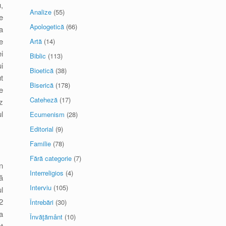
,
Analize
(55)
e
Apologetică
(66)
a
e
Artă
(14)
i
Biblic
(113)
i
Bioetică
(38)
t
Biserică
(178)
e
Cateheză
(17)
z
l
Ecumenism
(28)
Editorial
(9)
Familie
(78)
Fără categorie
(7)
n
Interreligios
(4)
ă
Interviu
(105)
l
2
Întrebări
(30)
a
Învăţământ
(10)
t