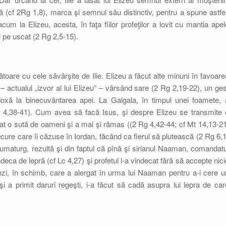
ră (cf 2Rg 1,8), marca şi semnul său distinctiv, pentru a spune astfel
cum la Elizeu, acesta, în faţa fiilor profeţilor a lovit cu mantia apel
ul pe uscat (2 Rg 2,5-15).
ătoare cu cele săvârşite de Ilie. Elizeu a făcut alte minuni în favoare
 – actualul „izvor al lui Elizeu” – vărsând sare (2 Rg 2,19-22), un ges
todoxă la binecuvântarea apei. La Galgala, în timpul unei foamete, 
Rg 4,38-41). Cum avea să facă Isus, şi despre Elizeu se transmite 
urat o sută de oameni şi a mai şi rămas ((2 Rg 4,42-44; cf Mt 14,13-21
cure care îi căzuse în Iordan, făcând ca fierul să plutească (2 Rg 6,1
taumaturg, rezultă şi din faptul că pînă şi sirianul Naaman, comandatu
eca de lepră (cf Lc 4,27) şi profetul l-a vindecat fără să accepte nici
iezi, în schimb, care a alergat în urma lui Naaman pentru a-i cere u
 a primit daruri regeşti, i-a făcut să cadă asupra lui lepra de car