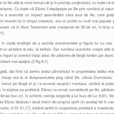
i Ilie atât la nivel formal cât şi în privinţa conţinutului, cu toate că d
 reciproc. Cu toate că Elizeu îl depăşeşte pe Ilie prin numărul şi natur
 nu a exercitat un impact asemănător celui avut de Ilie, care graţi
ii reveniri lui în timpul mesianic, era un profet cu mult mai popular ş
spunem că în Noul Testament este menţionat de 30 de ori, în timp c
27).
 în ciuda tendinţei de a asimila evenimentele şi figura lui cu cea 
ntr-un ambient al său, la Ierihon. Dar numărul ucenicilor creşte atât d
 îngust şi ucenicii înşişi aduc din pădurea de lângă Iordan (pe atunci
ambient mai spaţios (2 Rg 6,1).
gată, dat fiind că pentru aratul pământului în proprietatea tatălui era
u însuşi era la al doisprezecelea plug când Ilie, căruia Dumnezeu î
trecut pe lângă el şi i-a aruncat asupră-i mantaua, simbol al puteri
 în slujirea sa profetică. Elizeu l-a urmat numaidecât pe Ilie, părăsin
âi rămas bun (cf, în schimb, cerinţa exigentă a lui Isus din Lc 9,61). Ma
 lui Elizeu lăsându-i două treimi din propriul spirit (în acelaşi fel în car
oniu, cf Dt 21,17), intrând astfel în moştenirea profetică a maestrului
ar urcând la cer, Ilie a lăsat lui Elizeu semnul extern al moşteniri