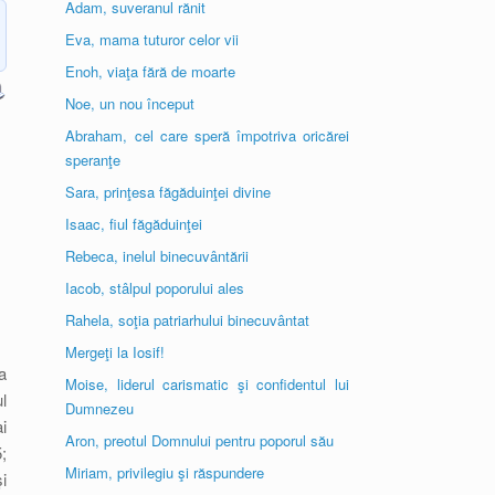
Adam, suveranul rănit
Eva, mama tuturor celor vii
Enoh, viaţa fără de moarte
Noe, un nou început
Abraham, cel care speră împotriva oricărei
speranţe
Sara, prinţesa făgăduinţei divine
Isaac, fiul făgăduinţei
Rebeca, inelul binecuvântării
Iacob, stâlpul poporului ales
Rahela, soţia patriarhului binecuvântat
Mergeţi la Iosif!
a
Moise, liderul carismatic şi confidentul lui
l
Dumnezeu
i
Aron, preotul Domnului pentru poporul său
;
Miriam, privilegiu şi răspundere
i