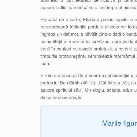
asupra lui Ilie, care însă nu a fost implicat nicioda
Pe patul de moarte, Elizeu a prezis regelui o înt
recucerească teritoriile perdute dincolo de Ior
îngropa un defunct, a năvălit dintr-o dată o bandă 
neînsufleţit în mormântul lui Elizeu, care evident
venit în contact cu oasele profetului, a revenit 
timpurile protocreştine, semnalează mormântul lui
Ioan.
Elizeu s-a bucurat de o enormă consideraţie şi
cartea lui Ben Sirah (48,12): „Cât timp a trăit, n
asupra spiritului său”. Un elogiu, acesta, adus 
de către orice creştin.
Marile figu