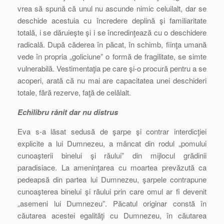
vrea să spună că unul nu ascunde nimic celuilalt, dar se
deschide acestuia cu încredere deplină şi familiaritate
totală, i se dăruieşte şi i se încredinţează cu o deschidere
radicală. După căderea în păcat, în schimb, fiinţa umană
vede în propria „goliciune” o formă de fragilitate, se simte
vulnerabilă. Vestimentaţia pe care şi-o procură pentru a se
acoperi, arată că nu mai are capacitatea unei deschideri
totale, fără rezerve, faţă de celălalt.
Echilibru rănit dar nu distrus
Eva s-a lăsat sedusă de şarpe şi contrar interdicţiei
explicite a lui Dumnezeu, a mâncat din rodul „pomului
cunoaşterii binelui şi răului” din mijlocul grădinii
paradisiace. La ameninţarea cu moartea prevăzută ca
pedeapsă din partea lui Dumnezeu, şarpele contrapune
cunoaşterea binelui şi răului prin care omul ar fi devenit
„asemeni lui Dumnezeu”. Păcatul originar constă în
căutarea acestei egalităţi cu Dumnezeu, în căutarea