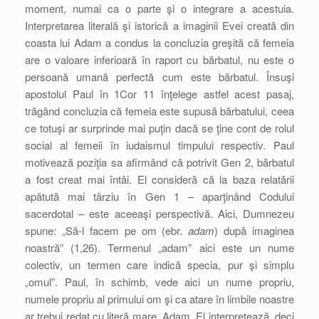
moment, numai ca o parte şi o integrare a acestuia.
Interpretarea literală şi istorică a imaginii Evei creată din
coasta lui Adam a condus la concluzia greşită că femeia
are o valoare inferioară în raport cu bărbatul, nu este o
persoană umană perfectă cum este bărbatul. Însuşi
apostolul Paul în 1Cor 11 înţelege astfel acest pasaj,
trăgând concluzia că femeia este supusă bărbatului, ceea
ce totuşi ar surprinde mai puţin dacă se ţine cont de rolul
social al femeii în iudaismul timpului respectiv. Paul
motivează poziţia sa afirmând că potrivit Gen 2, bărbatul
a fost creat mai întâi. El consideră că la baza relatării
apătută mai târziu în Gen 1 – aparţinând Codului
sacerdotal – este aceeaşi perspectivă. Aici, Dumnezeu
spune: „Să-l facem pe om (ebr.
adam
) după imaginea
noastră” (1,26). Termenul „adam” aici este un nume
colectiv, un termen care indică specia, pur şi simplu
„omul”. Paul, în schimb, vede aici un nume propriu,
numele propriu al primului om şi ca atare în limbile noastre
ar trebui redat cu literă mare, Adam. El interpretează, deci