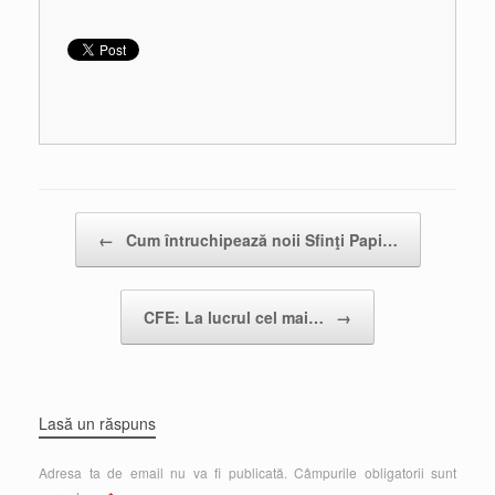
Post navigation
←
Cum întruchipează noii Sfinţi Papi…
CFE: La lucrul cel mai…
→
Lasă un răspuns
Adresa ta de email nu va fi publicată.
Câmpurile obligatorii sunt