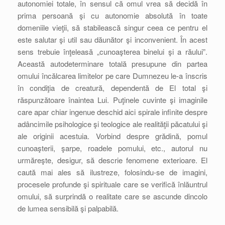
autonomiei totale, în sensul că omul vrea să decidă în
prima persoană şi cu autonomie absolută în toate
domeniile vieţii, să stabilească singur ceea ce pentru el
este salutar şi util sau dăunător şi inconvenient. În acest
sens trebuie înţeleasă „cunoaşterea binelui şi a răului”.
Această autodeterminare totală presupune din partea
omului încălcarea limitelor pe care Dumnezeu le-a înscris
în condiţia de creatură, dependentă de El total şi
răspunzătoare înaintea Lui. Puţinele cuvinte şi imaginile
care apar chiar ingenue deschid aici spirale infinite despre
adâncimile psihologice şi teologice ale realităţii păcatului şi
ale originii acestuia. Vorbind despre grădină, pomul
cunoaşterii, şarpe, roadele pomului, etc., autorul nu
urmăreşte, desigur, să descrie fenomene exterioare. El
caută mai ales să ilustreze, folosindu-se de imagini,
procesele profunde şi spirituale care se verifică înlăuntrul
omului, să surprindă o realitate care se ascunde dincolo
de lumea sensibilă şi palpabilă.