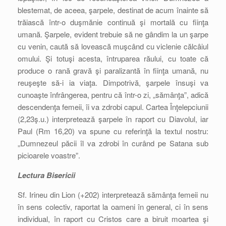
blestemat, de aceea, şarpele, destinat de acum înainte să
trăiască într-o duşmănie continuă şi mortală cu fiinţa
umană. Şarpele, evident trebuie să ne gândim la un şarpe
cu venin, caută să lovească muşcând cu viclenie călcâiul
omului. Şi totuşi acesta, întruparea răului, cu toate că
produce o rană gravă şi paralizantă în fiinţa umană, nu
reuşeşte să-i ia viaţa. Dimpotrivă, şarpele însuşi va
cunoaşte înfrângerea, pentru că într-o zi, „sămânţa”, adică
descendenţa femeii, îi va zdrobi capul. Cartea Înţelepciunii
(2,23ş.u.) interpretează şarpele în raport cu Diavolul, iar
Paul (Rm 16,20) va spune cu referinţă la textul nostru:
„Dumnezeul păcii îl va zdrobi în curând pe Satana sub
picioarele voastre”.
Lectura Bisericii
Sf. Irineu din Lion (+202) interpretează sămânţa femeii nu
în sens colectiv, raportat la oameni în general, ci în sens
individual, în raport cu Cristos care a biruit moartea şi