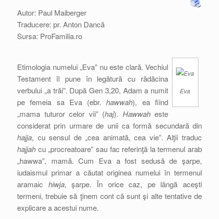
Autor: Paul Maiberger
Traducere: pr. Anton Dancă
Sursa: ProFamilia.ro
Etimologia numelui „Eva” nu este clară. Vechiul
Testament îl pune în legătură cu rădăcina
verbului „a trăi”. După Gen 3,20, Adam a numit
Eva
pe femeia sa Eva (ebr.
hawwah
), ea fiind
„mama tuturor celor vii” (
haj
).
Hawwah
este
considerat prin urmare de unii ca formă secundară din
hajja
, cu sensul de „cea animată, cea vie”. Alţii traduc
hajjah
cu „procreatoare” sau fac referinţă la termenul arab
„hawwa”, mamă. Cum Eva a fost sedusă de şarpe,
iudaismul primar a căutat originea numelui în termenul
aramaic
hiwja
, şarpe. În orice caz, pe lângă aceşti
termeni, trebuie să ţinem cont că sunt şi alte tentative de
explicare a acestui nume.