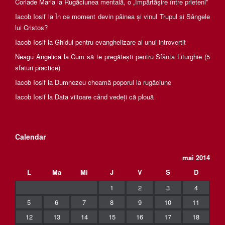
Corlade Maria
la
Rugăciunea mentală, o „împărtăşire între prieteni”
Iacob Iosif
la
În ce moment devin pâinea și vinul Trupul și Sângele
lui Cristos?
Iacob Iosif
la
Ghidul pentru evanghelizare al unui introvertit
Neagu Angelica
la
Cum să te pregătești pentru Sfânta Liturghie (5
sfaturi practice)
Iacob Iosif
la
Dumnezeu cheamă poporul la rugăciune
Iacob Iosif
la
Data viitoare când vedeți că plouă
Calendar
mai 2014
L
Ma
Mi
J
V
S
D
1
2
3
4
5
6
7
8
9
10
11
12
13
14
15
16
17
18