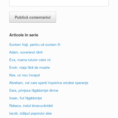
Articole în serie
Suntem fraţi, pentru că suntem fii
Adam, suveranul rănit
Eva, mama tuturor celor vii
Enoh, viaţa fără de moarte
Noe, un nou început
Abraham, cel care speră împotriva oricărei speranţe
Sara, prinţesa făgăduinţei divine
Isaac, fiul făgăduinţei
Rebeca, inelul binecuvântării
Iacob, stâlpul poporului ales