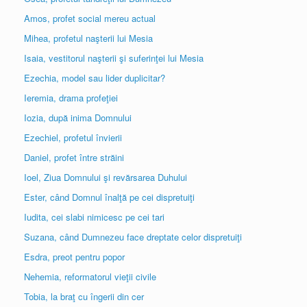
Amos, profet social mereu actual
Mihea, profetul naşterii lui Mesia
Isaia, vestitorul naşterii şi suferinţei lui Mesia
Ezechia, model sau lider duplicitar?
Ieremia, drama profeţiei
Iozia, după inima Domnului
Ezechiel, profetul învierii
Daniel, profet între străini
Ioel, Ziua Domnului şi revărsarea Duhului
Ester, când Domnul înalţă pe cei dispretuiţi
Iudita, cei slabi nimicesc pe cei tari
Suzana, când Dumnezeu face dreptate celor dispretuiţi
Esdra, preot pentru popor
Nehemia, reformatorul vieţii civile
Tobia, la braţ cu îngerii din cer