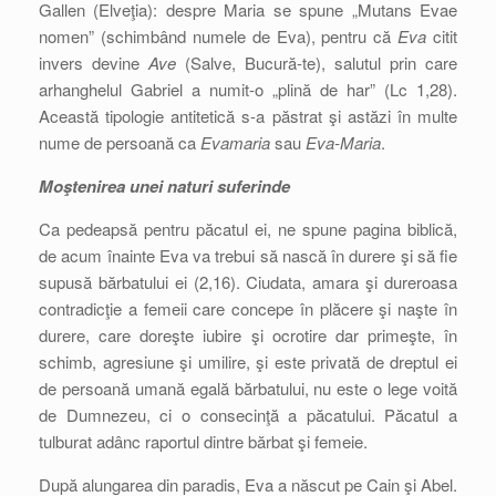
Gallen (Elveţia): despre Maria se spune „Mutans Evae
nomen” (schimbând numele de Eva), pentru că
Eva
citit
invers devine
Ave
(Salve, Bucură-te), salutul prin care
arhanghelul Gabriel a numit-o „plină de har” (Lc 1,28).
Această tipologie antitetică s-a păstrat şi astăzi în multe
nume de persoană ca
Evamaria
sau
Eva-Maria
.
Moştenirea unei naturi suferinde
Ca pedeapsă pentru păcatul ei, ne spune pagina biblică,
de acum înainte Eva va trebui să nască în durere şi să fie
supusă bărbatului ei (2,16). Ciudata, amara şi dureroasa
contradicţie a femeii care concepe în plăcere şi naşte în
durere, care doreşte iubire şi ocrotire dar primeşte, în
schimb, agresiune şi umilire, şi este privată de dreptul ei
de persoană umană egală bărbatului, nu este o lege voită
de Dumnezeu, ci o consecinţă a păcatului. Păcatul a
tulburat adânc raportul dintre bărbat şi femeie.
După alungarea din paradis, Eva a născut pe Cain şi Abel.