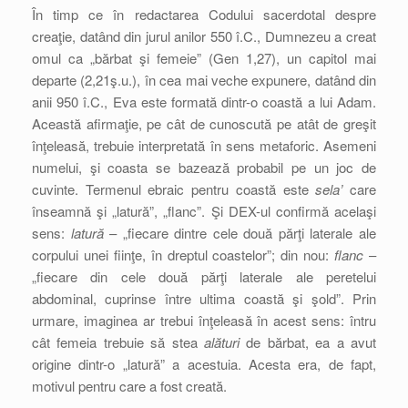
În timp ce în redactarea Codului sacerdotal despre
creaţie, datând din jurul anilor 550 î.C., Dumnezeu a creat
omul ca „bărbat şi femeie” (Gen 1,27), un capitol mai
departe (2,21ş.u.), în cea mai veche expunere, datând din
anii 950 î.C., Eva este formată dintr-o coastă a lui Adam.
Această afirmaţie, pe cât de cunoscută pe atât de greşit
înţeleasă, trebuie interpretată în sens metaforic. Asemeni
numelui, şi coasta se bazează probabil pe un joc de
cuvinte. Termenul ebraic pentru coastă este
sela’
care
înseamnă şi „latură”, „flanc”. Şi DEX-ul confirmă acelaşi
sens:
latură
– „fiecare dintre cele două părţi laterale ale
corpului unei fiinţe, în dreptul coastelor”; din nou:
flanc
–
„fiecare din cele două părţi laterale ale peretelui
abdominal, cuprinse între ultima coastă şi şold”. Prin
urmare, imaginea ar trebui înţeleasă în acest sens: întru
cât femeia trebuie să stea
alături
de bărbat, ea a avut
origine dintr-o „latură” a acestuia. Acesta era, de fapt,
motivul pentru care a fost creată.