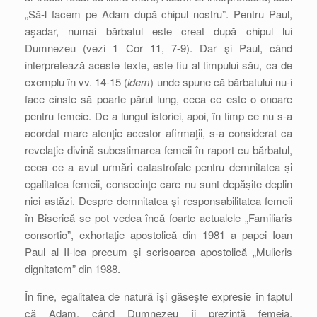
„Să-l facem pe Adam după chipul nostru”. Pentru Paul,
aşadar, numai bărbatul este creat după chipul lui
Dumnezeu (vezi 1 Cor 11, 7-9). Dar şi Paul, când
interpretează aceste texte, este fiu al timpului său, ca de
exemplu în vv. 14-15 (
idem
) unde spune că bărbatului nu-i
face cinste să poarte părul lung, ceea ce este o onoare
pentru femeie. De a lungul istoriei, apoi, în timp ce nu s-a
acordat mare atenţie acestor afirmaţii, s-a considerat ca
revelaţie divină subestimarea femeii în raport cu bărbatul,
ceea ce a avut urmări catastrofale pentru demnitatea şi
egalitatea femeii, consecinţe care nu sunt depăşite deplin
nici astăzi. Despre demnitatea şi responsabilitatea femeii
în Biserică se pot vedea încă foarte actualele „Familiaris
consortio”, exhortaţie apostolică din 1981 a papei Ioan
Paul al II-lea precum şi scrisoarea apostolică „Mulieris
dignitatem” din 1988.
În fine, egalitatea de natură îşi găseşte expresie în faptul
că Adam, când Dumnezeu îi prezintă femeia,