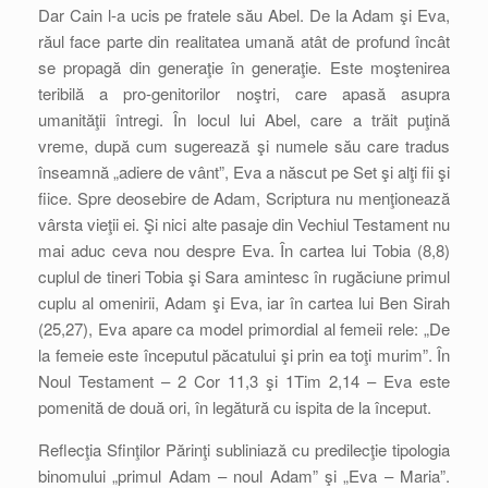
Dar Cain l-a ucis pe fratele său Abel. De la Adam şi Eva,
răul face parte din realitatea umană atât de profund încât
se propagă din generaţie în generaţie. Este moştenirea
teribilă a pro-genitorilor noştri, care apasă asupra
umanităţii întregi. În locul lui Abel, care a trăit puţină
vreme, după cum sugerează şi numele său care tradus
înseamnă „adiere de vânt”, Eva a născut pe Set şi alţi fii şi
fiice. Spre deosebire de Adam, Scriptura nu menţionează
vârsta vieţii ei. Şi nici alte pasaje din Vechiul Testament nu
mai aduc ceva nou despre Eva. În cartea lui Tobia (8,8)
cuplul de tineri Tobia şi Sara amintesc în rugăciune primul
cuplu al omenirii, Adam şi Eva, iar în cartea lui Ben Sirah
(25,27), Eva apare ca model primordial al femeii rele: „De
la femeie este începutul păcatului şi prin ea toţi murim”. În
Noul Testament – 2 Cor 11,3 şi 1Tim 2,14 – Eva este
pomenită de două ori, în legătură cu ispita de la început.
Reflecţia Sfinţilor Părinţi subliniază cu predilecţie tipologia
binomului „primul Adam – noul Adam” şi „Eva – Maria”.