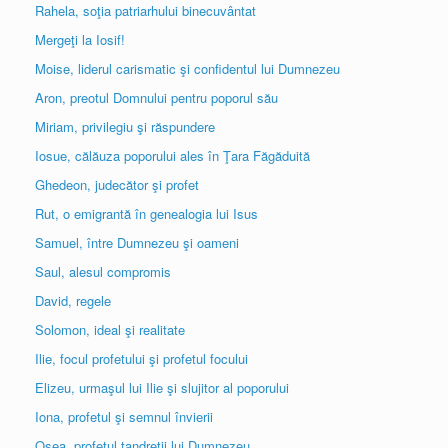
Rahela, soţia patriarhului binecuvântat
Mergeţi la Iosif!
Moise, liderul carismatic şi confidentul lui Dumnezeu
Aron, preotul Domnului pentru poporul său
Miriam, privilegiu şi răspundere
Iosue, călăuza poporului ales în Ţara Făgăduită
Ghedeon, judecător şi profet
Rut, o emigrantă în genealogia lui Isus
Samuel, între Dumnezeu şi oameni
Saul, alesul compromis
David, regele
Solomon, ideal şi realitate
Ilie, focul profetului şi profetul focului
Elizeu, urmaşul lui Ilie şi slujitor al poporului
Iona, profetul şi semnul învierii
Osea, profetul tandreţii lui Dumnezeu