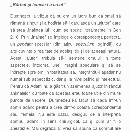
„Bărbat şi femeie i-a creat”
Dumnezeu a văzut că nu era un lucru bun ca omul să
rămână singur şi a hotărât să-i dăruiască un „ajutor” care
să stea „înaintea lui”, cum se spune literalmente în Gen
2,18. Prin „înainte” se înţelege o corespondenţă perfectă,
un
pendant
specular (din latinul
speculum
, oglindă), cu
alte cuvinte o realitate de acelaşi tip şi de aceeaşi natură.
Acest „ajutor” trebuia să-i semene omului în toate
aspectele, întocmai unei imagini speculare şi să se
îndrepte spre om în totalitatea sa, integrându-l aşadar nu
numai sub aspect fizic, dar şi la nivel psihic şi intelectual.
Pentru că Adam nu a găsit un asemenea ajutor în rândul
animalelor, cu toate că acestea erau foarte utile din multe
puncte de vedere, Dumnezeu l-a făcut să cadă într-un
somn adânc pentru a crea dintr-o coastă corespondentul
său, femeia. Nu este cazul, desigur, de a interpreta
somnul adânc în sens chirurgical, ca şi cum ar fi o
anestezie. Mai degrabă ar vrea să spună că somnul are