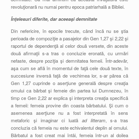
revoluţionară nu numai pentru epoca patriarhală a Bibliei.
Înţelesuri diferite, dar aceeaşi demnitate
Din nefericire, în epocile trecute, când încă nu se ştia
perioada de compoziţie a pasajelor din Gen 1,27 şi 2,22 şi
raportul de dependenţă al celor două versete, din aceste
două afirmaţii s-a tras o concluzie eronată, cu urmări
nefaste, despre poziţia şi demnitatea femeii. Într-adevăr,
aşa cum se află în momentul de faţă cele două texte, în
succesiune inversă faţă de vechimea lor, s-ar părea că
Gen 1,27 cuprinde o aserţiune generală despre creaţia
omului ca bărbat şi femeie din partea lui Dumnezeu, în
timp ce Gen 2,22 ar explica şi interpreta creaţia specifică
a femeii: femeia provine din coasta bărbatului. Şi cum o
asemenea aserţiune nu a fost interpretată în sens
metaforic şi imaginar ci luată
ad litteram
, s-a tras
concluzia că femeia nu este echivalentul deplin al omului.
Bărbatul a fost creat mai întâi, femeia într-un al doilea