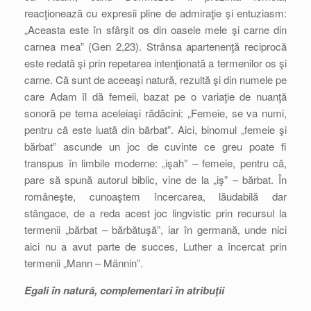
reacţionează cu expresii pline de admiraţie şi entuziasm:
„Aceasta este în sfârşit os din oasele mele şi carne din
carnea mea” (Gen 2,23). Strânsa apartenenţă reciprocă
este redată şi prin repetarea intenţionată a termenilor os şi
carne. Că sunt de aceeaşi natură, rezultă şi din numele pe
care Adam îl dă femeii, bazat pe o variaţie de nuanţă
sonoră pe tema aceleiaşi rădăcini: „Femeie, se va numi,
pentru că este luată din bărbat”. Aici, binomul „femeie şi
bărbat” ascunde un joc de cuvinte ce greu poate fi
transpus în limbile moderne: „işah” – femeie, pentru că,
pare să spună autorul biblic, vine de la „iş” – bărbat. În
româneşte, cunoaştem încercarea, lăudabilă dar
stângace, de a reda acest joc lingvistic prin recursul la
termenii „bărbat – bărbătuşă”, iar în germană, unde nici
aici nu a avut parte de succes, Luther a încercat prin
termenii „Mann – Männin”.
Egali în natură, complementari în atribuţii