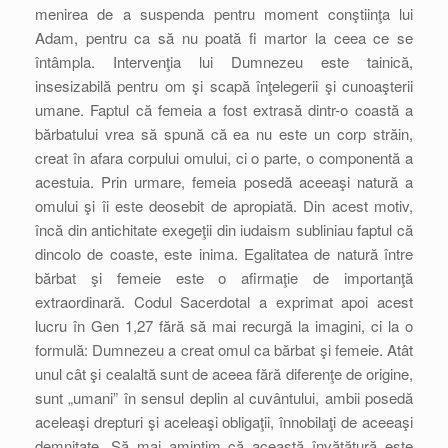
menirea de a suspenda pentru moment conştiinţa lui
Adam, pentru ca să nu poată fi martor la ceea ce se
întâmpla. Intervenţia lui Dumnezeu este tainică,
insesizabilă pentru om şi scapă înţelegerii şi cunoaşterii
umane. Faptul că femeia a fost extrasă dintr-o coastă a
bărbatului vrea să spună că ea nu este un corp străin,
creat în afara corpului omului, ci o parte, o componentă a
acestuia. Prin urmare, femeia posedă aceeaşi natură a
omului şi îi este deosebit de apropiată. Din acest motiv,
încă din antichitate exegeţii din iudaism subliniau faptul că
dincolo de coaste, este inima. Egalitatea de natură între
bărbat şi femeie este o afirmaţie de importanţă
extraordinară. Codul Sacerdotal a exprimat apoi acest
lucru în Gen 1,27 fără să mai recurgă la imagini, ci la o
formulă: Dumnezeu a creat omul ca bărbat şi femeie. Atât
unul cât şi cealaltă sunt de aceea fără diferenţe de origine,
sunt „umani” în sensul deplin al cuvântului, ambii posedă
aceleaşi drepturi şi aceleaşi obligaţii, înnobilaţi de aceeaşi
demnitate. Să mai amintim că această învăţătură este