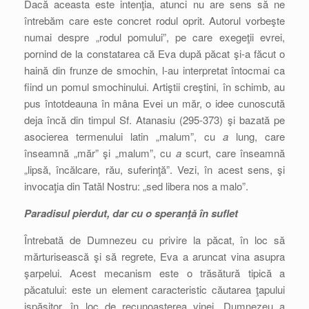
Dacă aceasta este intenţia, atunci nu are sens să ne
întrebăm care este concret rodul oprit. Autorul vorbeşte
numai despre „rodul pomului”, pe care exegeţii evrei,
pornind de la constatarea că Eva după păcat şi-a făcut o
haină din frunze de smochin, l-au interpretat întocmai ca
fiind un pomul smochinului. Artiştii creştini, în schimb, au
pus întotdeauna în mâna Evei un măr, o idee cunoscută
deja încă din timpul Sf. Atanasiu (295-373) şi bazată pe
asocierea termenului latin „malum”, cu
a
lung, care
înseamnă „măr” şi „malum”, cu
a
scurt, care înseamnă
„lipsă, încălcare, rău, suferinţă”. Vezi, în acest sens, şi
invocaţia din Tatăl Nostru: „sed libera nos a malo”.
Paradisul pierdut, dar cu o speranţă în suflet
Întrebată de Dumnezeu cu privire la păcat, în loc să
mărturisească şi să regrete, Eva a aruncat vina asupra
şarpelui. Acest mecanism este o trăsătură tipică a
păcatului: este un element caracteristic căutarea ţapului
ispăşitor, în loc de recunoaşterea vinei. Dumnezeu a