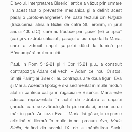
Diavolul. Interpretarea Bisericii antice a văzut prin urmare
în acest fapt o prevestire mesianică şi a definit acest
pasaj o „proto-evanghelie”. Pe baza textului din
Vulgata
(traducerea latină a Bibliei de către Sf. Ieronim, în jurul
anului 400 d.C), care nu traduce prin „ipse” (el) ci „ipsa”
(ea) „îi va zdrobi călcâiul”, pasajul a fost raportat la Maria,
care a zdrobit capul şarpelui dând la lumină pe
Răscumpărătorul omenirii.
Paul, în Rom 5,12-21 şi 1 Cor 15,21 ş.u., a construit
contrapoziţia Adam cel vechi – Adam cel nou, Cristos.
Sfinţii Părinţi ai Bisericii au contrapus alte două figuri, Eva
şi Maria. Această tipologie s-a sedimentat în multe moduri
atât în cântece cât şi în rugăciunile Bisericii. Maria este
adesea reprezentată în actul de zdrobire a capului
şarpelui care se zvârcoleşte la picioarele ei, uneori cu un
măr în gură. Antiteza Eva – Maria îşi găseşte expresie
artistică şi literară în multe imne, precum
Ave, Maris
Stella,
datând din secolul IX, de la mănăstirea Sankt