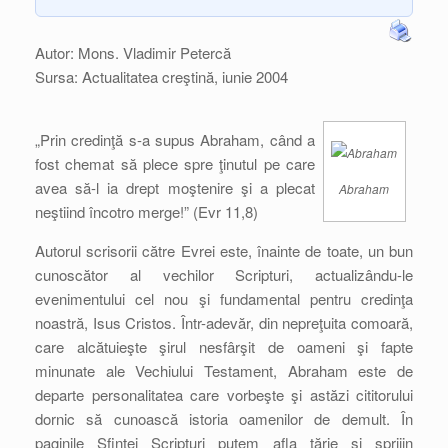
Autor: Mons. Vladimir Petercă
Sursa: Actualitatea creştină, iunie 2004
„Prin credinţă s-a supus Abraham, când a
fost chemat să plece spre ţinutul pe care
avea să-l ia drept moştenire şi a plecat
Abraham
neştiind încotro merge!” (Evr 11,8)
Autorul scrisorii către Evrei este, înainte de toate, un bun
cunoscător al vechilor Scripturi, actualizându-le
evenimentului cel nou şi fundamental pentru credinţa
noastră, Isus Cristos. Într-adevăr, din nepreţuita comoară,
care alcătuieşte şirul nesfârşit de oameni şi fapte
minunate ale Vechiului Testament, Abraham este de
departe personalitatea care vorbeşte şi astăzi cititorului
dornic să cunoască istoria oamenilor de demult. În
paginile Sfintei Scripturi putem afla tărie şi sprijin