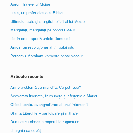
Aaron, fratele lui Moise
Isaia, un profet clasic al Bibliei
Ultimele fapte şi sfârşitul fericit al lui Moise
Mângâiaţi, mângâiaţi pe poporul Meu!
Ilie în drum spre Muntele Domnului
Amos, un revoluţionar al timpului său
Patriarhul Abraham vorbeşte peste veacuri
Articole recente
Am o problemă cu mândria. Ce pot face?
Adevărata libertate, frumusețe și sfințenie a Mariei
Ghidul pentru evanghelizare al unui introvertit
Sfânta Liturghie – participare și înălțare
Dumnezeu cheamă poporul la rugăciune
Liturghia ca ospăț