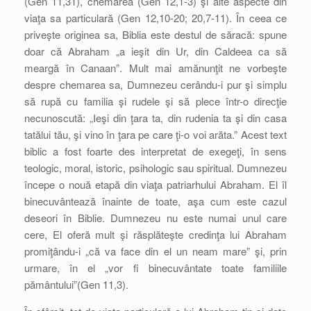
(Gen 11,31), chemarea (Gen 12,1-3) şi alte aspecte din
viaţa sa particulară (Gen 12,10-20; 20,7-11). În ceea ce
priveşte originea sa, Biblia este destul de săracă: spune
doar că Abraham „a ieşit din Ur, din Caldeea ca să
meargă în Canaan”. Mult mai amănunţit ne vorbeşte
despre chemarea sa, Dumnezeu cerându-i pur şi simplu
să rupă cu familia şi rudele şi să plece într-o direcţie
necunoscută: „Ieşi din ţara ta, din rudenia ta şi din casa
tatălui tău, şi vino în ţara pe care ţi-o voi arăta.” Acest text
biblic a fost foarte des interpretat de exegeţi, în sens
teologic, moral, istoric, psihologic sau spiritual. Dumnezeu
începe o nouă etapă din viaţa patriarhului Abraham. El îl
binecuvântează înainte de toate, aşa cum este cazul
deseori în Biblie. Dumnezeu nu este numai unul care
cere, El oferă mult şi răsplăteşte credinţa lui Abraham
promiţându-i „că va face din el un neam mare” şi, prin
urmare, în el „vor fi binecuvântate toate familiile
pământului”(Gen 11,3).