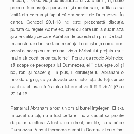
În sfârşit, tot de viaţa particulară a lui Abraham ţin şi date
precum frumuseţea persoanei şi rudelor sale, abilitatea sa
ieşită din comun şi faptul că era ocrotit de Dumnezeu. În
cartea Genezei 20,1-18 ne este prezentată discuţia
purtată cu regele Abimelec, prilej cu care Biblia subliniază
şi alte calităţi pe care Abraham le poseda din plin. De fapt,
în aceste rânduri, se face referinţă la conştiinţa oamenilor:
aceştia acceptau minciuna, viaţa bărbatului preţuia mult
mai mult decât onoarea femeii. Pentru ca regele Abimelec
să scape de pedeapsa lui Dumnezeu, el îi dăruieşte „oi şi
boi, robi şi roabe” şi, în plus, îi dăruieşte lui Abraham o
mie de arginţi, ca „o dovadă de cinste faţă de toţi cei ce
sunt cu el, aşa că înaintea tuturor el va fi fără vină” (Gen
20,14.16).
Patriarhul Abraham a fost un om al bunei înţelegeri. El s-a
împăcat cu toţi, nu a fost certăreţ, nu a căutat să profite
de pe urma altora. A fost un om drept, cinstit şi temător de
Dumnezeu. A avut încredere numai în Domnul şi nu a fost