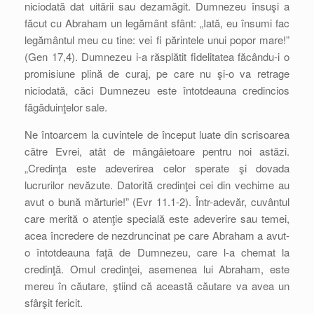
niciodată dat uitării sau dezamăgit. Dumnezeu însuşi a
făcut cu Abraham un legământ sfânt: „Iată, eu însumi fac
legământul meu cu tine: vei fi părintele unui popor mare!”
(Gen 17,4). Dumnezeu i-a răsplătit fidelitatea făcându-i o
promisiune plină de curaj, pe care nu şi-o va retrage
niciodată, căci Dumnezeu este întotdeauna credincios
făgăduinţelor sale.
Ne întoarcem la cuvintele de început luate din scrisoarea
către Evrei, atât de mângâietoare pentru noi astăzi.
„Credinţa este adeverirea celor sperate şi dovada
lucrurilor nevăzute. Datorită credinţei cei din vechime au
avut o bună mărturie!” (Evr 11.1-2). Într-adevăr, cuvântul
care merită o atenţie specială este adeverire sau temei,
acea încredere de nezdruncinat pe care Abraham a avut-
o întotdeauna faţă de Dumnezeu, care l-a chemat la
credinţă. Omul credinţei, asemenea lui Abraham, este
mereu în căutare, ştiind că această căutare va avea un
sfârşit fericit.