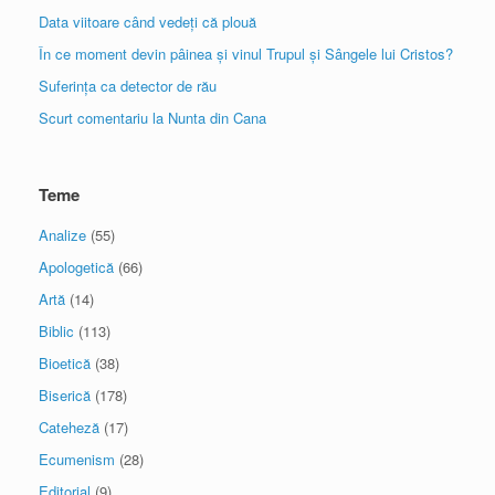
Data viitoare când vedeți că plouă
În ce moment devin pâinea și vinul Trupul și Sângele lui Cristos?
Suferința ca detector de rău
Scurt comentariu la Nunta din Cana
Teme
Analize
(55)
Apologetică
(66)
Artă
(14)
Biblic
(113)
Bioetică
(38)
Biserică
(178)
Cateheză
(17)
Ecumenism
(28)
Editorial
(9)