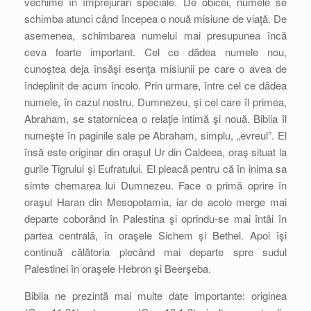
vechime în împrejurări speciale. De obicei, numele se
schimba atunci când începea o nouă misiune de viaţă. De
asemenea, schimbarea numelui mai presupunea încă
ceva foarte important. Cel ce dădea numele nou,
cunoştea deja însăşi esenţa misiunii pe care o avea de
îndeplinit de acum încolo. Prin urmare, între cel ce dădea
numele, în cazul nostru, Dumnezeu, şi cel care îl primea,
Abraham, se statornicea o relaţie intimă şi nouă. Biblia îl
numeşte în paginile sale pe Abraham, simplu, „evreul”. El
însă este originar din oraşul Ur din Caldeea, oraş situat la
gurile Tigrului şi Eufratului. El pleacă pentru că în inima sa
simte chemarea lui Dumnezeu. Face o primă oprire în
oraşul Haran din Mesopotamia, iar de acolo merge mai
departe coborând în Palestina şi oprindu-se mai întâi în
partea centrală, în oraşele Sichem şi Bethel. Apoi îşi
continuă călătoria plecând mai departe spre sudul
Palestinei în oraşele Hebron şi Beerşeba.
Biblia ne prezintă mai multe date importante: originea