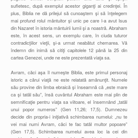
sufletesc, după exemplul acestor giganţi ai credinţei. În
plus, Biblia ne dă prilejul să cunoaştem şi să înţelegem
mai profund rolul mântuitor şi unic pe care l-a avut Isus
din Nazaret în istoria mântuirii lumii şi a noastră. Abraham
este, în acest sens, un exemplu care, în ciuda tuturor
contradicţiilor vieţii, şi-a urmat neabătut chemarea. Vă
îndemn din inimă să citiţi capitolele 12 până la 25 din
cartea Genezei, unde ne este prezentată viaţa sa.
Avram, căci aşa îl numeşte Biblia, este primul personaj
istoric a cărui viaţă ne este relatată amănunţit. Numele
său provine din limba ebraică şi înseamnă că „este mare
ca şi tatăl său”, însă cuvântul Abraham este mai plin de
semnificaţie pentru viaţa sa viitoare, el însemnând „tatăl
unui popor numeros” (Gen 11,26; 17,5). Dumnezeu
decide din propria-i iniţiativă schimbarea numelui: „nu te
vei mai numi Avram, căci te fac tatăl multor popoare”
(Gen 17,5). Schimbarea numelui avea loc la cei din