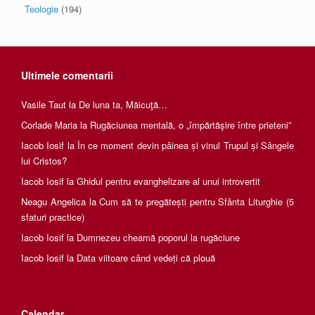
Teologie
(194)
Ultimele comentarii
Vasile Taut
la
De luna ta, Măicuţă…
Corlade Maria
la
Rugăciunea mentală, o „împărtăşire între prieteni”
Iacob Iosif
la
În ce moment devin pâinea și vinul Trupul și Sângele
lui Cristos?
Iacob Iosif
la
Ghidul pentru evanghelizare al unui introvertit
Neagu Angelica
la
Cum să te pregătești pentru Sfânta Liturghie (5
sfaturi practice)
Iacob Iosif
la
Dumnezeu cheamă poporul la rugăciune
Iacob Iosif
la
Data viitoare când vedeți că plouă
Calendar