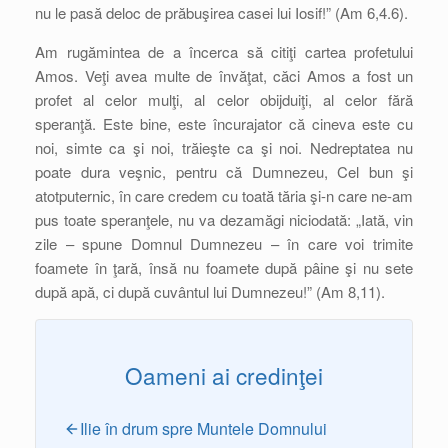
nu le pasă deloc de prăbuşirea casei lui Iosif!” (Am 6,4.6).
Am rugămintea de a încerca să citiţi cartea profetului
Amos. Veţi avea multe de învăţat, căci Amos a fost un
profet al celor mulţi, al celor obijduiţi, al celor fără
speranţă. Este bine, este încurajator că cineva este cu
noi, simte ca şi noi, trăieşte ca şi noi. Nedreptatea nu
poate dura veşnic, pentru că Dumnezeu, Cel bun şi
atotputernic, în care credem cu toată tăria şi-n care ne-am
pus toate speranţele, nu va dezamăgi niciodată: „Iată, vin
zile – spune Domnul Dumnezeu – în care voi trimite
foamete în ţară, însă nu foamete după pâine şi nu sete
după apă, ci după cuvântul lui Dumnezeu!” (Am 8,11).
Oameni ai credinţei
Ilie în drum spre Muntele Domnului