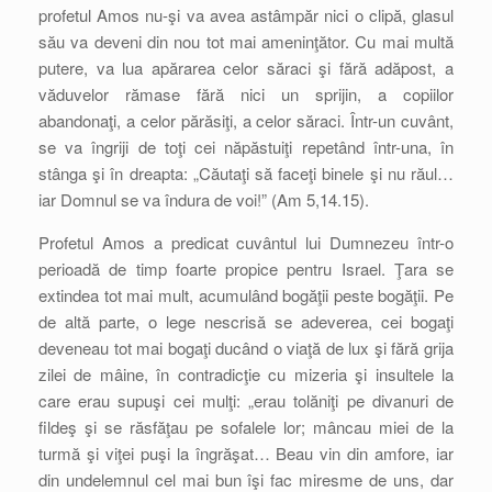
profetul Amos nu-şi va avea astâmpăr nici o clipă, glasul
său va deveni din nou tot mai ameninţător. Cu mai multă
putere, va lua apărarea celor săraci şi fără adăpost, a
văduvelor rămase fără nici un sprijin, a copiilor
abandonaţi, a celor părăsiţi, a celor săraci. Într-un cuvânt,
se va îngriji de toţi cei năpăstuiţi repetând într-una, în
stânga şi în dreapta: „Căutaţi să faceţi binele şi nu răul…
iar Domnul se va îndura de voi!” (Am 5,14.15).
Profetul Amos a predicat cuvântul lui Dumnezeu într-o
perioadă de timp foarte propice pentru Israel. Ţara se
extindea tot mai mult, acumulând bogăţii peste bogăţii. Pe
de altă parte, o lege nescrisă se adeverea, cei bogaţi
deveneau tot mai bogaţi ducând o viaţă de lux şi fără grija
zilei de mâine, în contradicţie cu mizeria şi insultele la
care erau supuşi cei mulţi: „erau tolăniţi pe divanuri de
fildeş şi se răsfăţau pe sofalele lor; mâncau miei de la
turmă şi viţei puşi la îngrăşat… Beau vin din amfore, iar
din undelemnul cel mai bun îşi fac miresme de uns, dar