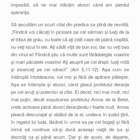
imposibil, să ne mai ridicăm atunci când am pierdut
speranţa.
Să ascultăm un scurt citat din predica sa plină de revoltă:
„Fiindcă voi călcaţi în picioare pe cel sărman şi luaţi de la
el tribut de grâu, cu toate că aţi zidit case de piatră cioplită,
nu veţi locui în ele. Aţi sădit viţă de bun soi, dar nu veţi bea
din vinul ei! Fiindcă ştiu că multe sunt fărădelegile voastre
şi mari păcatele voastre! Aţi asuprit pe cel drept; luaţi mită
şi stoarceţi pe cei săraci!” (Am 5,11-12). Aşa cum se
întâmplă întotdeauna, cel mic şi fără de apărare plăteşte.
Aşa se întâmpla şi atunci, când glasul profetului deranja
pe cei avuţi şi puternici ai zilei. Ei decid, nici mai mult, nici
mai puţin, decât expulzarea profetului Amos de la Betel,
unde activase până atunci deranjându-i foarte mult. Amos
pleacă descurajat şi abătut de la ei, undeva în sudul ţării,
în regatul lui Iuda, lăsând în urma sa pe cei bogaţi şi fără
inimă să continue să-şi ducă aceeaşi viaţă de lux şi
dezmăţ ca şi până acum. Dar şi de acolo, de departe,