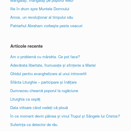
Mângâiaţi, mângâiaţi pe poporul Meu!
Ilie în drum spre Muntele Domnului
Amos, un revoluţionar al timpului său
Patriarhul Abraham vorbeşte peste veacuri
Articole recente
Am o problemă cu mândria. Ce pot face?
Adevărata libertate, frumusețe și sfințenie a Mariei
Ghidul pentru evanghelizare al unui introvertit
Sfânta Liturghie – participare și înălțare
Dumnezeu cheamă poporul la rugăciune
Liturghia ca ospăț
Data viitoare când vedeți că plouă
În ce moment devin pâinea și vinul Trupul și Sângele lui Cristos?
Suferința ca detector de rău