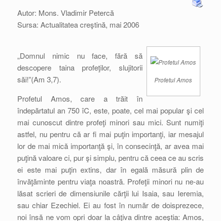
Autor: Mons. Vladimir Petercă
Sursa: Actualitatea creştină, mai 2006
„Domnul nimic nu face, fără să
descopere taina profeţilor, slujitorii
săi!”(Am 3,7).
Profetul Amos
Profetul Amos, care a trăit în
îndepărtatul an 750 îC, este, poate, cel mai popular şi cel
mai cunoscut dintre profeţi minori sau mici. Sunt numiţi
astfel, nu pentru că ar fi mai puţin importanţi, iar mesajul
lor de mai mică importanţă şi, în consecinţă, ar avea mai
puţină valoare ci, pur şi simplu, pentru că ceea ce au scris
ei este mai puţin extins, dar în egală măsură plin de
învăţăminte pentru viaţa noastră. Profeţii minori nu ne-au
lăsat scrieri de dimensiunile cărţii lui Isaia, sau Ieremia,
sau chiar Ezechiel. Ei au fost în număr de doisprezece,
noi însă ne vom opri doar la câţiva dintre aceştia: Amos,