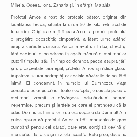
Miheia, Oseea, Iona, Zaharia şi, în sfârşit, Malahia.
Profetul Amos a fost de profesie păstor, originar din
localitatea Tecua, situată la circa 20 de kilometri sud de
Ierusalim. Originea sa ţărănească nu i-a permis profetului
o pregătire deosebită; dimpotrivă, a lăsat urme adânci
asupra caracterului său. Amos a avut un limbaj direct şi
fără ocolişuri; el se adresa în egală măsură şi mai marilor
puterii timpului său. În timp ce domnea pacea asupra ţării
şi o prosperitate fără egal, profetul Amos îşi ridică glasul
împotriva tuturor nedreptăţilor sociale săvârşite de cei fără
inimă. El condamnă în numele lui Dumnezeu viaţa
coruptă a celor puternici, toate nedreptăţile sociale pe care
mai-marii vremii le săvârşeau adunându-şi comori
nepermise, precum şi jertfele pe care ei pretindeau că la
aduc Domnului. Inima lor însă era departe de Domnul! Am
putea spune că profetul Amos a trăit momente de grea
cumpănă pentru cei săraci, care erau sortiţi să devină şi
mai săraci, la fel ca şi în zilele noastre. Este greu, dacă nu