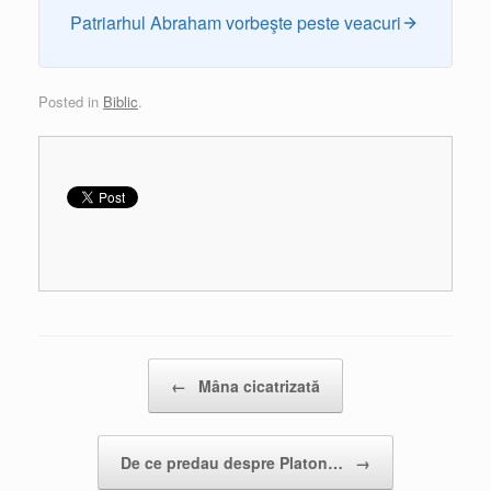
Patriarhul Abraham vorbeşte peste veacuri
Posted in
Biblic
.
Post navigation
←
Mâna cicatrizată
De ce predau despre Platon…
→