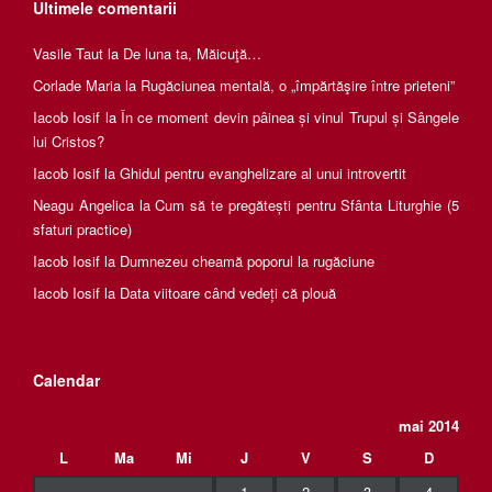
Ultimele comentarii
Vasile Taut
la
De luna ta, Măicuţă…
Corlade Maria
la
Rugăciunea mentală, o „împărtăşire între prieteni”
Iacob Iosif
la
În ce moment devin pâinea și vinul Trupul și Sângele
lui Cristos?
Iacob Iosif
la
Ghidul pentru evanghelizare al unui introvertit
Neagu Angelica
la
Cum să te pregătești pentru Sfânta Liturghie (5
sfaturi practice)
Iacob Iosif
la
Dumnezeu cheamă poporul la rugăciune
Iacob Iosif
la
Data viitoare când vedeți că plouă
Calendar
mai 2014
L
Ma
Mi
J
V
S
D
1
2
3
4