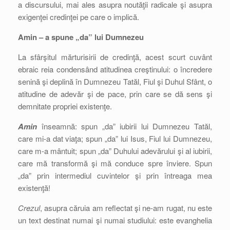
a discursului, mai ales asupra noutăţii radicale şi asupra
exigenţei credinţei pe care o implică.
Amin – a spune „da” lui Dumnezeu
La sfârşitul mărturisirii de credinţă, acest scurt cuvânt
ebraic reia condensând atitudinea creştinului: o încredere
senină şi deplină în Dumnezeu Tatăl, Fiul şi Duhul Sfânt, o
atitudine de adevăr şi de pace, prin care se dă sens şi
demnitate propriei existenţe.
Amin
înseamnă: spun „da” iubirii lui Dumnezeu Tatăl,
care mi-a dat viaţa; spun „da” lui Isus, Fiul lui Dumnezeu,
care m-a mântuit; spun „da” Duhului adevărului şi al iubirii,
care mă transformă şi mă conduce spre înviere. Spun
„da” prin intermediul cuvintelor şi prin întreaga mea
existenţă!
Crezul
, asupra căruia am reflectat şi ne-am rugat, nu este
un text destinat numai şi numai studiului: este evanghelia