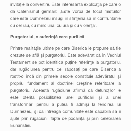
invitaţie la convertire. Este interesantă explicaţia pe care o
dă Catehismul german: „Este vorba de focul mistuitor
care este Dumnezeu însuşi în sfinţenia sa în confruntările
cu cel rău, cu minciuna, cu ura şi cu violenţa”.
Purgatoriul, o suferinţă care purifică
Printre realităţile ultime pe care Biserica le propune să fie
crezute se află şi purgatoriul. Este adevărat că în Vechiul
Testament se pot identifica puţine referinţe la purgatoriu,
dar rugăciunea pentru cei răposaţi pe care Biserica a
rostit-o încă din primele secole constituie adevăratul şi
propriul fundament al doctrinei creştine referitoare la
purgatoriu. Această rugăciune afirmă că defuncţilor le
este oferită posibilitatea unei purificări şi a unei
transformări pentru a putea fi admişi la fericirea lui
Dumnezeu, şi că întreaga comunitate este capabilă să îi
ajute prin rugăciuni, fapte de pocăinţă şi prin celebrarea
Euharistiei.