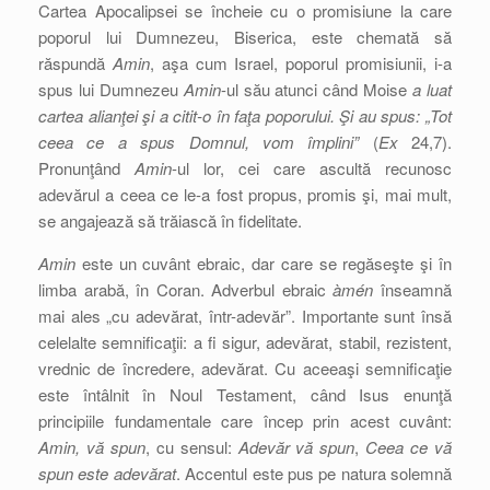
Cartea Apocalipsei se încheie cu o promisiune la care
poporul lui Dumnezeu, Biserica, este chemată să
răspundă
Amin
, aşa cum Israel, poporul promisiunii, i-a
spus lui Dumnezeu
Amin
-ul său atunci când Moise
a luat
cartea alianţei şi a citit-o în faţa poporului. Şi au spus: „Tot
ceea ce a spus Domnul, vom împlini”
(
Ex
24,7).
Pronunţând
Amin
-ul lor, cei care ascultă recunosc
adevărul a ceea ce le-a fost propus, promis şi, mai mult,
se angajează să trăiască în fidelitate.
Amin
este un cuvânt ebraic, dar care se regăseşte şi în
limba arabă, în Coran. Adverbul ebraic
àmén
înseamnă
mai ales „cu adevărat, într-adevăr”. Importante sunt însă
celelalte semnificaţii: a fi sigur, adevărat, stabil, rezistent,
vrednic de încredere, adevărat. Cu aceeaşi semnificaţie
este întâlnit în Noul Testament, când Isus enunţă
principiile fundamentale care încep prin acest cuvânt:
Amin, vă spun
, cu sensul:
Adevăr vă spun
,
Ceea ce vă
spun este adevărat
. Accentul este pus pe natura solemnă