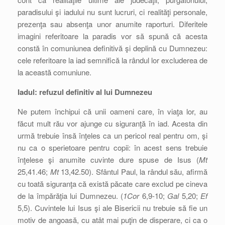
paradisului şi iadului nu sunt lucruri, ci realităţi personale,
prezenţa sau absenţa unor anumite raporturi. Diferitele
imagini referitoare la paradis vor să spună că acesta
constă în comuniunea definitivă şi deplină cu Dumnezeu:
cele referitoare la iad semnifică la rândul lor excluderea de
la această comuniune.
Iadul: refuzul definitiv al lui Dumnezeu
Ne putem închipui că unii oameni care, în viaţa lor, au
făcut mult rău vor ajunge cu siguranţă în iad. Acesta din
urmă trebuie însă înţeles ca un pericol real pentru om, şi
nu ca o sperietoare pentru copii: în acest sens trebuie
înţelese şi anumite cuvinte dure spuse de Isus (
Mt
25,41.46;
Mt
13,42.50). Sfântul Paul, la rândul său, afirmă
cu toată siguranţa că există păcate care exclud pe cineva
de la împărăţia lui Dumnezeu. (
1Cor
6,9-10;
Gal
5,20;
Ef
5,5). Cuvintele lui Isus şi ale Bisericii nu trebuie să fie un
motiv de angoasă, cu atât mai puţin de disperare, ci ca o