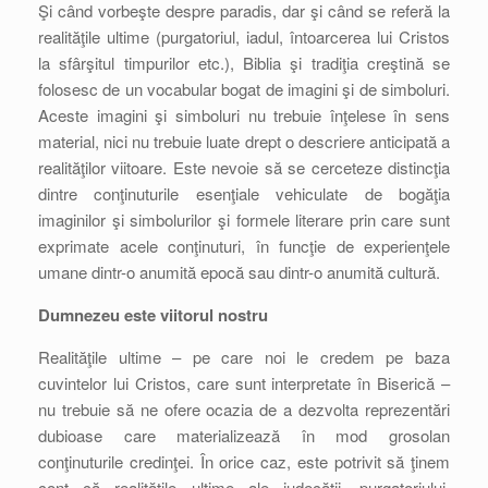
Şi când vorbeşte despre paradis, dar şi când se referă la
realităţile ultime (purgatoriul, iadul, întoarcerea lui Cristos
la sfârşitul timpurilor etc.), Biblia şi tradiţia creştină se
folosesc de un vocabular bogat de imagini şi de simboluri.
Aceste imagini şi simboluri nu trebuie înţelese în sens
material, nici nu trebuie luate drept o descriere anticipată a
realităţilor viitoare. Este nevoie să se cerceteze distincţia
dintre conţinuturile esenţiale vehiculate de bogăţia
imaginilor şi simbolurilor şi formele literare prin care sunt
exprimate acele conţinuturi, în funcţie de experienţele
umane dintr-o anumită epocă sau dintr-o anumită cultură.
Dumnezeu este viitorul nostru
Realităţile ultime – pe care noi le credem pe baza
cuvintelor lui Cristos, care sunt interpretate în Biserică –
nu trebuie să ne ofere ocazia de a dezvolta reprezentări
dubioase care materializează în mod grosolan
conţinuturile credinţei. În orice caz, este potrivit să ţinem
cont că realităţile ultime ale judecăţii, purgatoriului,