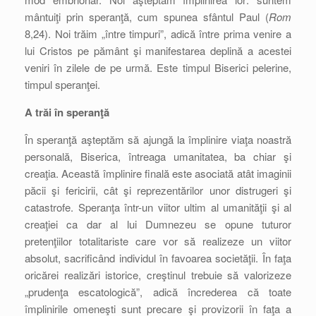
mântuiţi prin speranţă, cum spunea sfântul Paul (
Rom
8,24). Noi trăim „între timpuri”, adică între prima venire a
lui Cristos pe pământ şi manifestarea deplină a acestei
veniri în zilele de pe urmă. Este timpul Biserici pelerine,
timpul speranţei.
A trăi în speranţă
În speranţă aşteptăm să ajungă la împlinire viaţa noastră
personală, Biserica, întreaga umanitatea, ba chiar şi
creaţia. Această împlinire finală este asociată atât imaginii
păcii şi fericirii, cât şi reprezentărilor unor distrugeri şi
catastrofe. Speranţa într-un viitor ultim al umanităţii şi al
creaţiei ca dar al lui Dumnezeu se opune tuturor
pretenţiilor totalitariste care vor să realizeze un viitor
absolut, sacrificând individul în favoarea societăţii. În faţa
oricărei realizări istorice, creştinul trebuie să valorizeze
„prudenţa escatologică”, adică încrederea că toate
împlinirile omeneşti sunt precare şi provizorii în faţa a