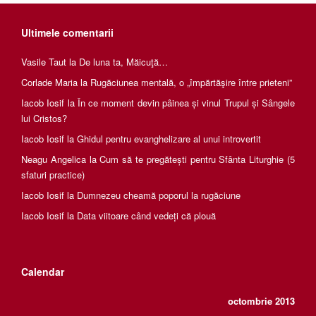
Ultimele comentarii
Vasile Taut
la
De luna ta, Măicuţă…
Corlade Maria
la
Rugăciunea mentală, o „împărtăşire între prieteni”
Iacob Iosif
la
În ce moment devin pâinea și vinul Trupul și Sângele
lui Cristos?
Iacob Iosif
la
Ghidul pentru evanghelizare al unui introvertit
Neagu Angelica
la
Cum să te pregătești pentru Sfânta Liturghie (5
sfaturi practice)
Iacob Iosif
la
Dumnezeu cheamă poporul la rugăciune
Iacob Iosif
la
Data viitoare când vedeți că plouă
Calendar
octombrie 2013