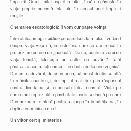
împlinirii. Omul limitat aspiră la infinit, însă nu găseşte în
viaţa proprie această totalitate în sensul unei împliniri
reuşite.
Chemarea escatologică: îi vom cunoaşte voinţa
Între atâtea imagini biblice pe care Isus le-a folosit vorbind
despre viaţa veşnică, nu este una care să o întreacă în
profunzime pe cea de „judecată”. De ce, pentru a vorbi de
viaţa fericită, foloseşte un astfel de cuvânt? Tatăl
păstrează pentru toţi oamenii un destin de fericire veşnică.
Dar este adevărat, de asemenea, că acest destin se află
în mâinile noastre şi, de fapt, îl realizăm prin răspunsul
nostru, libertatea şi responsabilitatea noastră. Viaţa pe
care o am reprezintă o posibilitate foarte serioasă pe care
Dumnezeu mi-o oferă pentru a ajunge în împărăţia sa, în
deplina comuniune cu el.
Un viitor cert şi misterios