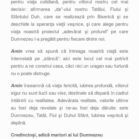
pentru viaţa cotidiană, pentru viitorul nostru cel mai
decisiv: afirmarea „da”-ului nostru Tatălui, Fiului şi
Sfântului Duh, care se realizează prin Biserică şi se
deschide la speranţa vieţii veşnice, şi care alege pentru
viaţa noastră proiectul „adevărat şi profund” pe care
Dumnezeu l-a pregătit pentru fiecare dintre noi.
Amin
vrea să spună că întreaga noastră viaţă este
întemeiată pe „stâncă”: aici este locul cel mai potrivit
pentru a ne construi casa, căci nici un uragan sau furtună
nu o poate distruge.
Amin
înseamnă că viaţa fericită, iubirea profundă, viitorul
sigur nu sunt iluzii sau vise, destinate să dispară în cadrul
întâlnirii cu realitatea. Adevărata realitate, valorile ultime
au fost deja revelate şi ne-au fost deja dăruite: este
Dumnezeu, Tatăl, Fiul şi Duhul Sfânt, Iubirea veşnică şi
deplină.
Credincioşi, adică martori ai lui Dumnezeu