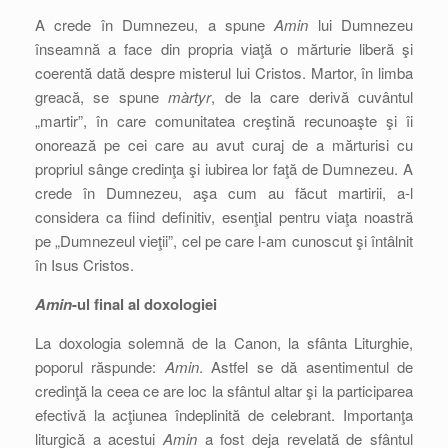
A crede în Dumnezeu, a spune
Amin
lui Dumnezeu
înseamnă a face din propria viaţă o mărturie liberă şi
coerentă dată despre misterul lui Cristos. Martor, în limba
greacă, se spune
màrtyr
, de la care derivă cuvântul
„martir”, în care comunitatea creştină recunoaşte şi îi
onorează pe cei care au avut curaj de a mărturisi cu
propriul sânge credinţa şi iubirea lor faţă de Dumnezeu. A
crede în Dumnezeu, aşa cum au făcut martirii, a-l
considera ca fiind definitiv, esenţial pentru viaţa noastră
pe „Dumnezeul vieţii”, cel pe care l-am cunoscut şi întâlnit
în Isus Cristos.
Amin
-ul final al doxologiei
La doxologia solemnă de la Canon, la sfânta Liturghie,
poporul răspunde:
Amin
. Astfel se dă asentimentul de
credinţă la ceea ce are loc la sfântul altar şi la participarea
efectivă la acţiunea îndeplinită de celebrant. Importanţa
liturgică a acestui
Amin
a fost deja revelată de sfântul