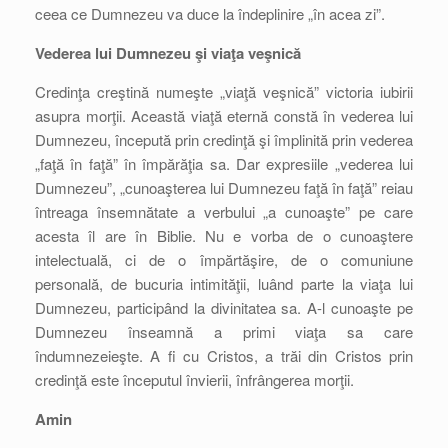
ceea ce Dumnezeu va duce la îndeplinire „în acea zi”.
Vederea lui Dumnezeu şi viaţa veşnică
Credinţa creştină numeşte „viaţă veşnică” victoria iubirii
asupra morţii. Această viaţă eternă constă în vederea lui
Dumnezeu, începută prin credinţă şi împlinită prin vederea
„faţă în faţă” în împărăţia sa. Dar expresiile „vederea lui
Dumnezeu”, „cunoaşterea lui Dumnezeu faţă în faţă” reiau
întreaga însemnătate a verbului „a cunoaşte” pe care
acesta îl are în Biblie. Nu e vorba de o cunoaştere
intelectuală, ci de o împărtăşire, de o comuniune
personală, de bucuria intimităţii, luând parte la viaţa lui
Dumnezeu, participând la divinitatea sa. A-l cunoaşte pe
Dumnezeu înseamnă a primi viaţa sa care
îndumnezeieşte. A fi cu Cristos, a trăi din Cristos prin
credinţă este începutul învierii, înfrângerea morţii.
Amin