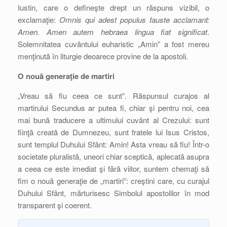
Iustin, care o defineşte drept un răspuns vizibil, o
exclamaţie:
Omnis qui adest populus fauste acclamant:
Amen. Amen autem hebraea lingua fiat significat
.
Solemnitatea cuvântului euharistic „Amin” a fost mereu
menţinută în liturgie deoarece provine de la apostoli.
O nouă generaţie de martiri
„Vreau să fiu ceea ce sunt”. Răspunsul curajos al
martirului Secundus ar putea fi, chiar şi pentru noi, cea
mai bună traducere a ultimului cuvânt al Crezului: sunt
fiinţă creată de Dumnezeu, sunt fratele lui Isus Cristos,
sunt templul Duhului Sfânt: Amin! Asta vreau să fiu! Într-o
societate pluralistă, uneori chiar sceptică, aplecată asupra
a ceea ce este imediat şi fără viitor, suntem chemaţi să
fim o nouă generaţie de „martiri”: creştini care, cu curajul
Duhului Sfânt, mărturisesc Simbolul apostolilor în mod
transparent şi coerent.