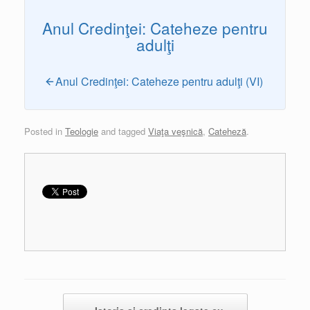
Anul Credinţei: Cateheze pentru
adulţi
Anul Credinţei: Cateheze pentru adulţi (VI)
Posted in
Teologie
and tagged
Viaţa veşnică
,
Cateheză
.
Post navigation