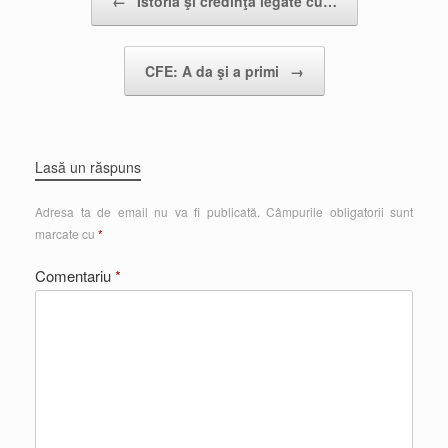
←
Istoria şi credinţa legate cu…
CFE: A da şi a primi
→
Lasă un răspuns
Adresa ta de email nu va fi publicată.
Câmpurile obligatorii sunt
marcate cu
*
Comentariu
*