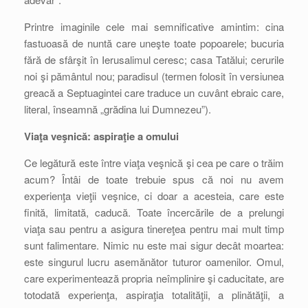
Printre imaginile cele mai semnificative amintim: cina
fastuoasă de nuntă care uneşte toate popoarele; bucuria
fără de sfârşit în Ierusalimul ceresc; casa Tatălui; cerurile
noi şi pământul nou; paradisul (termen folosit în versiunea
greacă a Septuagintei care traduce un cuvânt ebraic care,
literal, înseamnă „grădina lui Dumnezeu”).
Viaţa veşnică: aspiraţie a omului
Ce legătură este între viaţa veşnică şi cea pe care o trăim
acum? Întâi de toate trebuie spus că noi nu avem
experienţa vieţii veşnice, ci doar a acesteia, care este
finită, limitată, caducă. Toate încercările de a prelungi
viaţa sau pentru a asigura tinereţea pentru mai mult timp
sunt falimentare. Nimic nu este mai sigur decât moartea:
este singurul lucru asemănător tuturor oamenilor. Omul,
care experimentează propria neîmplinire şi caducitate, are
totodată experienţa, aspiraţia totalităţii, a plinătăţii, a