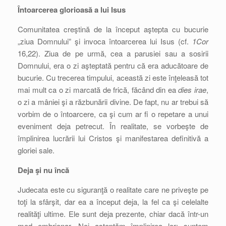
Întoarcerea glorioasă a lui Isus
Comunitatea creştină de la început aştepta cu bucurie
„ziua Domnului” şi invoca întoarcerea lui Isus (cf.
1Cor
16,22). Ziua de pe urmă, cea a parusiei sau a sosirii
Domnului, era o zi aşteptată pentru că era aducătoare de
bucurie. Cu trecerea timpului, această zi este înţeleasă tot
mai mult ca o zi marcată de frică, făcând din ea
dies irae
,
o zi a mâniei şi a răzbunării divine. De fapt, nu ar trebui să
vorbim de o întoarcere, ca şi cum ar fi o repetare a unui
eveniment deja petrecut. În realitate, se vorbeşte de
împlinirea lucrării lui Cristos şi manifestarea definitivă a
gloriei sale.
Deja şi nu încă
Judecata este cu siguranţă o realitate care ne priveşte pe
toţi la sfârşit, dar ea a început deja, la fel ca şi celelalte
realităţi ultime. Ele sunt deja prezente, chiar dacă într-un
mod embrionar. Noi aşteptăm împlinirea lor: suntem