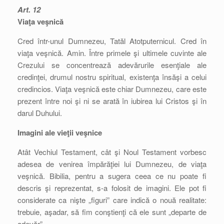
Art. 12
Viaţa veşnică
Cred într-unul Dumnezeu, Tatăl Atotputernicul. Cred în
viaţa veşnică. Amin. Între primele şi ultimele cuvinte ale
Crezului se concentrează adevărurile esenţiale ale
credinţei, drumul nostru spiritual, existenţa însăşi a celui
credincios. Viaţa veşnică este chiar Dumnezeu, care este
prezent între noi şi ni se arată în iubirea lui Cristos şi în
darul Duhului.
Imagini ale vieţii veşnice
Atât Vechiul Testament, cât şi Noul Testament vorbesc
adesea de venirea împărăţiei lui Dumnezeu, de viaţa
veşnică. Bibilia, pentru a sugera ceea ce nu poate fi
descris şi reprezentat, s-a folosit de imagini. Ele pot fi
considerate ca nişte „figuri” care indică o nouă realitate:
trebuie, aşadar, să fim conştienţi că ele sunt „departe de
adevăr”.