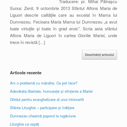
Traducere: pr. Mihai Pătraşcu
Sursa: Zenit, 9 octombrie 2013 Sfântul Alfons Maria de
Liguori descrie calităţile care au excelat în Mama lui
Dumnezeu. Fecioara Maria Mama lui Dumnezeu „a avut
toate virtuţile şi toate în grad eroic”. Scria asta sfântul
Alfons Maria de Liguori în cartea Gloriile Mariei, unde
trece în revistă […]
Deschideți articolul
Articole recente
Am o problemă cu mândria. Ce pot face?
Adevărata libertate, frumusețe și sfințenie a Mariei
Ghidul pentru evanghelizare al unui introvertit
Sfânta Liturghie – participare și înălțare
Dumnezeu cheamă poporul la rugăciune
Liturghia ca ospăț