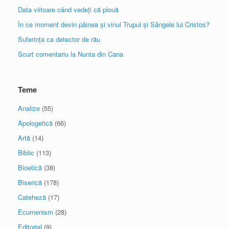
Data viitoare când vedeți că plouă
În ce moment devin pâinea și vinul Trupul și Sângele lui Cristos?
Suferința ca detector de rău
Scurt comentariu la Nunta din Cana
Teme
Analize
(55)
Apologetică
(66)
Artă
(14)
Biblic
(113)
Bioetică
(38)
Biserică
(178)
Cateheză
(17)
Ecumenism
(28)
Editorial
(9)