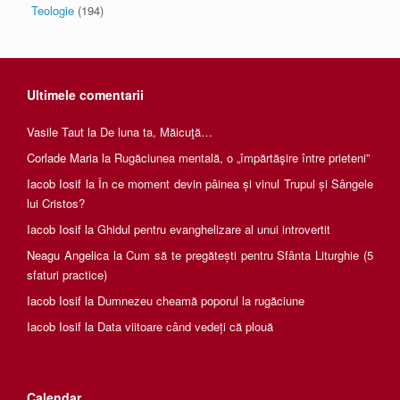
Teologie
(194)
Ultimele comentarii
Vasile Taut
la
De luna ta, Măicuţă…
Corlade Maria
la
Rugăciunea mentală, o „împărtăşire între prieteni”
Iacob Iosif
la
În ce moment devin pâinea și vinul Trupul și Sângele
lui Cristos?
Iacob Iosif
la
Ghidul pentru evanghelizare al unui introvertit
Neagu Angelica
la
Cum să te pregătești pentru Sfânta Liturghie (5
sfaturi practice)
Iacob Iosif
la
Dumnezeu cheamă poporul la rugăciune
Iacob Iosif
la
Data viitoare când vedeți că plouă
Calendar