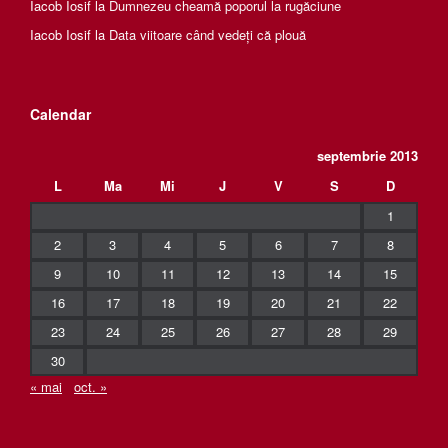
Iacob Iosif
la
Dumnezeu cheamă poporul la rugăciune
Iacob Iosif
la
Data viitoare când vedeți că plouă
Calendar
septembrie 2013
L
Ma
Mi
J
V
S
D
1
2
3
4
5
6
7
8
9
10
11
12
13
14
15
16
17
18
19
20
21
22
23
24
25
26
27
28
29
30
« mai
oct. »