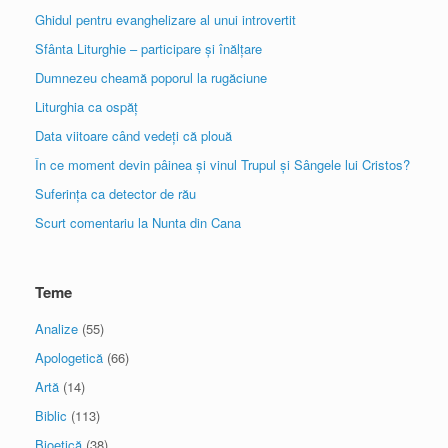
Ghidul pentru evanghelizare al unui introvertit
Sfânta Liturghie – participare și înălțare
Dumnezeu cheamă poporul la rugăciune
Liturghia ca ospăț
Data viitoare când vedeți că plouă
În ce moment devin pâinea și vinul Trupul și Sângele lui Cristos?
Suferința ca detector de rău
Scurt comentariu la Nunta din Cana
Teme
Analize
(55)
Apologetică
(66)
Artă
(14)
Biblic
(113)
Bioetică
(38)