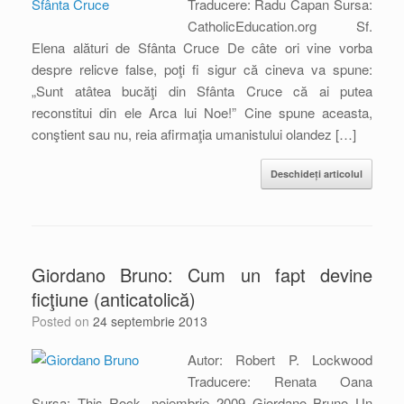
Traducere: Radu Capan Sursa:
CatholicEducation.org Sf.
Elena alături de Sfânta Cruce De câte ori vine vorba
despre relicve false, poţi fi sigur că cineva va spune:
„Sunt atâtea bucăţi din Sfânta Cruce că ai putea
reconstitui din ele Arca lui Noe!” Cine spune aceasta,
conştient sau nu, reia afirmaţia umanistului olandez […]
Deschideți articolul
Giordano Bruno: Cum un fapt devine
ficţiune (anticatolică)
Posted on
24 septembrie 2013
Autor: Robert P. Lockwood
Traducere: Renata Oana
Sursa: This Rock, noiembrie 2009 Giordano Bruno Un