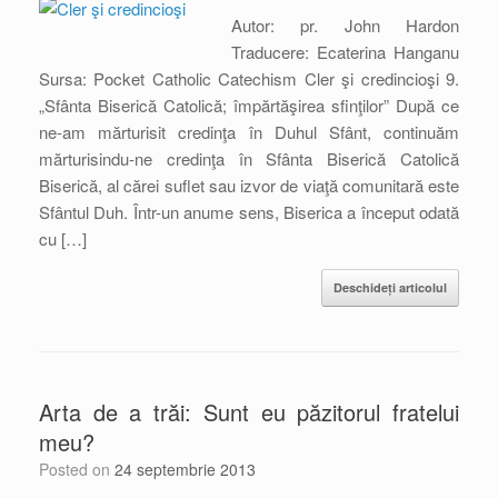
Autor: pr. John Hardon
Traducere: Ecaterina Hanganu
Sursa: Pocket Catholic Catechism Cler şi credincioşi 9.
„Sfânta Biserică Catolică; împărtăşirea sfinţilor” După ce
ne-am mărturisit credinţa în Duhul Sfânt, continuăm
mărturisindu-ne credinţa în Sfânta Biserică Catolică
Biserică, al cărei suflet sau izvor de viaţă comunitară este
Sfântul Duh. Într-un anume sens, Biserica a început odată
cu […]
Deschideți articolul
Arta de a trăi: Sunt eu păzitorul fratelui
meu?
Posted on
24 septembrie 2013