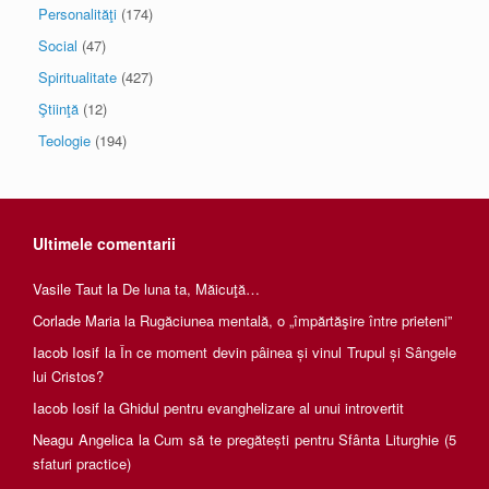
Personalităţi
(174)
Social
(47)
Spiritualitate
(427)
Ştiinţă
(12)
Teologie
(194)
Ultimele comentarii
Vasile Taut
la
De luna ta, Măicuţă…
Corlade Maria
la
Rugăciunea mentală, o „împărtăşire între prieteni”
Iacob Iosif
la
În ce moment devin pâinea și vinul Trupul și Sângele
lui Cristos?
Iacob Iosif
la
Ghidul pentru evanghelizare al unui introvertit
Neagu Angelica
la
Cum să te pregătești pentru Sfânta Liturghie (5
sfaturi practice)