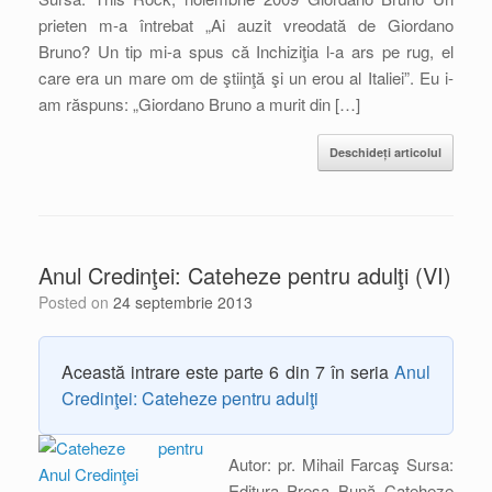
prieten m-a întrebat „Ai auzit vreodată de Giordano
Bruno? Un tip mi-a spus că Inchiziţia l-a ars pe rug, el
care era un mare om de ştiinţă şi un erou al Italiei”. Eu i-
am răspuns: „Giordano Bruno a murit din […]
Deschideți articolul
Anul Credinţei: Cateheze pentru adulţi (VI)
Posted on
24 septembrie 2013
Această intrare este parte 6 din 7 în seria
Anul
Credinţei: Cateheze pentru adulţi
Autor: pr. Mihail Farcaş Sursa:
Editura Presa Bună Cateheze