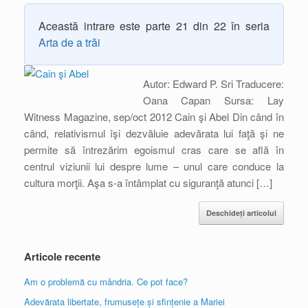
Această intrare este parte 21 din 22 în seria
Arta de a trăi
Autor: Edward P. Sri Traducere:
Oana Capan Sursa: Lay
Witness Magazine, sep/oct 2012 Cain şi Abel Din când în
când, relativismul îşi dezvăluie adevărata lui faţă şi ne
permite să întrezărim egoismul cras care se află în
centrul viziunii lui despre lume – unul care conduce la
cultura morţii. Aşa s-a întâmplat cu siguranţă atunci […]
Deschideți articolul
Articole recente
Am o problemă cu mândria. Ce pot face?
Adevărata libertate, frumusețe și sfințenie a Mariei