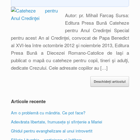
Autor: pr. Mihail Farcaş Sursa:
Editura Presa Bună Cateheze
pentru Anul Credinţei Special
pentru acest An al Credinţei, convocat de Papa Benedict
al XVI-lea între octombrie 2012 şi noiembrie 2013, Editura
Presa Bună a Diecezei Romano-Catolice de Iaşi a
publicat o mapă cu cateheze pentru copii, tineri şi adulţi,
dedicate Crezului. Cele adresate copiilor au […]
Deschideți articolul
Articole recente
Am o problemă cu mândria. Ce pot face?
Adevărata libertate, frumusețe și sfințenie a Mariei
Ghidul pentru evanghelizare al unui introvertit
Sfânta Liturghie – participare și înălțare