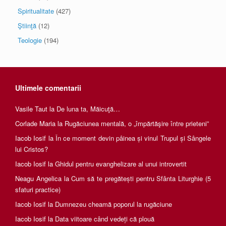
Spiritualitate
(427)
Ştiinţă
(12)
Teologie
(194)
Ultimele comentarii
Vasile Taut
la
De luna ta, Măicuţă…
Corlade Maria
la
Rugăciunea mentală, o „împărtăşire între prieteni”
Iacob Iosif
la
În ce moment devin pâinea și vinul Trupul și Sângele
lui Cristos?
Iacob Iosif
la
Ghidul pentru evanghelizare al unui introvertit
Neagu Angelica
la
Cum să te pregătești pentru Sfânta Liturghie (5
sfaturi practice)
Iacob Iosif
la
Dumnezeu cheamă poporul la rugăciune
Iacob Iosif
la
Data viitoare când vedeți că plouă