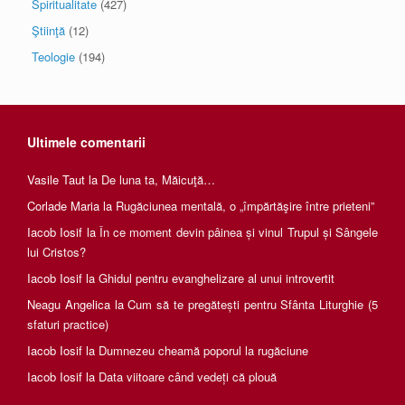
Spiritualitate
(427)
Ştiinţă
(12)
Teologie
(194)
Ultimele comentarii
Vasile Taut
la
De luna ta, Măicuţă…
Corlade Maria
la
Rugăciunea mentală, o „împărtăşire între prieteni”
Iacob Iosif
la
În ce moment devin pâinea și vinul Trupul și Sângele
lui Cristos?
Iacob Iosif
la
Ghidul pentru evanghelizare al unui introvertit
Neagu Angelica
la
Cum să te pregătești pentru Sfânta Liturghie (5
sfaturi practice)
Iacob Iosif
la
Dumnezeu cheamă poporul la rugăciune
Iacob Iosif
la
Data viitoare când vedeți că plouă