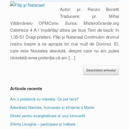
Autor: pr. Renzo Bonetti
Traducere: pr. Mihai
Vătămănelu OFMConv. Sursa: MisteroGrande.org
Cateheza 4 A-l împărtăşi altora pe Isus Text de bază: In
1,35-51 Dragi prieteni, Filip şi Natanael Continuăm drumul
nostru înspre a ne apropia tot mai mult de Domnul. El,
care este Noutatea absolută, despre care nu am putea
niciodată avea pretenţia că am […]
Deschideți articolul
Articole recente
Am o problemă cu mândria. Ce pot face?
Adevărata libertate, frumusețe și sfințenie a Mariei
Ghidul pentru evanghelizare al unui introvertit
Sfânta Liturghie – participare și înălțare