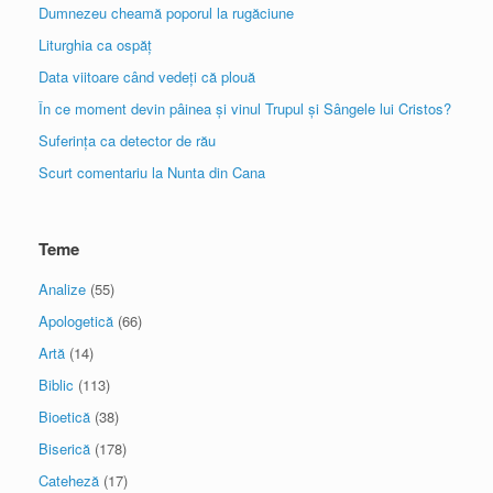
Dumnezeu cheamă poporul la rugăciune
Liturghia ca ospăț
Data viitoare când vedeți că plouă
În ce moment devin pâinea și vinul Trupul și Sângele lui Cristos?
Suferința ca detector de rău
Scurt comentariu la Nunta din Cana
Teme
Analize
(55)
Apologetică
(66)
Artă
(14)
Biblic
(113)
Bioetică
(38)
Biserică
(178)
Cateheză
(17)