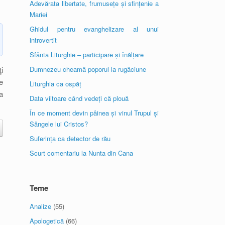
Adevărata libertate, frumusețe și sfințenie a
Mariei
Ghidul pentru evanghelizare al unui
introvertit
Sfânta Liturghie – participare și înălțare
i
Dumnezeu cheamă poporul la rugăciune
e
Liturghia ca ospăț
a
Data viitoare când vedeți că plouă
În ce moment devin pâinea și vinul Trupul și
Sângele lui Cristos?
Suferința ca detector de rău
Scurt comentariu la Nunta din Cana
Teme
Analize
(55)
Apologetică
(66)