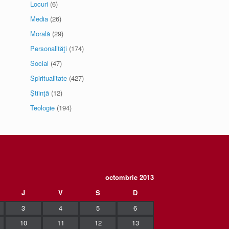
Locuri
(6)
Media
(26)
Morală
(29)
Personalităţi
(174)
Social
(47)
Spiritualitate
(427)
Ştiinţă
(12)
Teologie
(194)
octombrie 2013
J
V
S
D
3
4
5
6
10
11
12
13