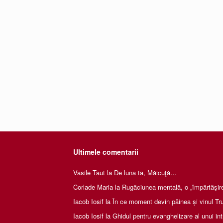
Ultimele comentarii
Vasile Taut
la
De luna ta, Măicuţă…
Corlade Maria
la
Rugăciunea mentală, o „împărtăşire 
Iacob Iosif
la
În ce moment devin pâinea și vinul Tru
Iacob Iosif
la
Ghidul pentru evanghelizare al unui int