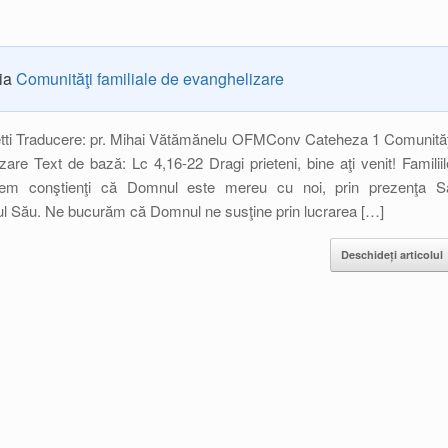
ria
Comunităţi familiale de evanghelizare
etti Traducere: pr. Mihai Vătămănelu OFMConv Cateheza 1 Comunităţ
zare Text de bază: Lc 4,16-22 Dragi prieteni, bine aţi venit! Familiil
tem conştienţi că Domnul este mereu cu noi, prin prezenţa S
itul Său. Ne bucurăm că Domnul ne susţine prin lucrarea […]
Deschideți articolul