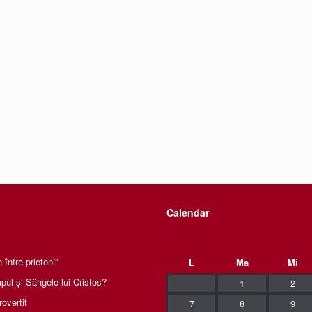
Calendar
între prieteni”
L
Ma
Mi
pul și Sângele lui Cristos?
1
2
rovertit
7
8
9