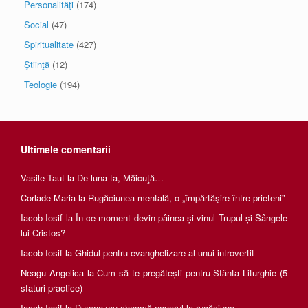
Personalităţi
(174)
Social
(47)
Spiritualitate
(427)
Ştiinţă
(12)
Teologie
(194)
Ultimele comentarii
Vasile Taut
la
De luna ta, Măicuţă…
Corlade Maria
la
Rugăciunea mentală, o „împărtăşire între prieteni”
Iacob Iosif
la
În ce moment devin pâinea și vinul Trupul și Sângele
lui Cristos?
Iacob Iosif
la
Ghidul pentru evanghelizare al unui introvertit
Neagu Angelica
la
Cum să te pregătești pentru Sfânta Liturghie (5
sfaturi practice)
Iacob Iosif
la
Dumnezeu cheamă poporul la rugăciune