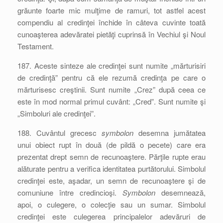
grăunte foarte mic mulţime de ramuri, tot astfel acest
compendiu al credinţei închide în câteva cuvinte toată
cunoaşterea adevăratei pietăţi cuprinsă în Vechiul şi Noul
Testament.
187. Aceste sinteze ale credinţei sunt numite „mărturisiri
de credinţă” pentru că ele rezumă credinţa pe care o
mărturisesc creştinii. Sunt numite „Crez” după ceea ce
este în mod normal primul cuvânt: „Cred”. Sunt numite şi
„Simboluri ale credinţei”.
188. Cuvântul grecesc
symbolon
desemna jumătatea
unui obiect rupt în două (de pildă o pecete) care era
prezentat drept semn de recunoaştere. Părţile rupte erau
alăturate pentru a verifica identitatea purtătorului. Simbolul
credinţei este, aşadar, un semn de recunoaştere şi de
comuniune între credincioşi.
Symbolon
desemnează,
apoi, o culegere, o colecţie sau un sumar. Simbolul
credinţei este culegerea principalelor adevăruri de