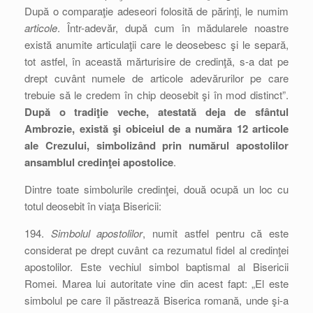
După o comparaţie adeseori folosită de părinţi, le numim
articole
. Într-adevăr, după cum în mădularele noastre
există anumite articulaţii care le deosebesc şi le separă,
tot astfel, în această mărturisire de credinţă, s-a dat pe
drept cuvânt numele de articole adevărurilor pe care
trebuie să le credem în chip deosebit şi în mod distinct”.
După o tradiţie veche, atestată deja de sfântul
Ambrozie, există şi obiceiul de a număra 12 articole
ale Crezului, simbolizând prin numărul apostolilor
ansamblul credinţei apostolice
.
Dintre toate simbolurile credinţei, două ocupă un loc cu
totul deosebit în viaţa Bisericii:
194.
Simbolul apostolilor
, numit astfel pentru că este
considerat pe drept cuvânt ca rezumatul fidel al credinţei
apostolilor. Este vechiul simbol baptismal al Bisericii
Romei. Marea lui autoritate vine din acest fapt: „El este
simbolul pe care îl păstrează Biserica romană, unde şi-a