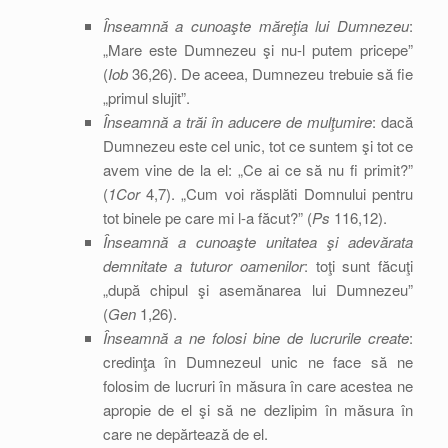
Înseamnă a cunoaşte măreţia lui Dumnezeu
:
„Mare este Dumnezeu şi nu-l putem pricepe”
(
Iob
36,26). De aceea, Dumnezeu trebuie să fie
„primul slujit”.
Înseamnă a trăi în aducere de mulţumire
: dacă
Dumnezeu este cel unic, tot ce suntem şi tot ce
avem vine de la el: „Ce ai ce să nu fi primit?”
(
1Cor
4,7). „Cum voi răsplăti Domnului pentru
tot binele pe care mi l-a făcut?” (
Ps
116,12).
Înseamnă a cunoaşte unitatea şi adevărata
demnitate a tuturor oamenilor
: toţi sunt făcuţi
„după chipul şi asemănarea lui Dumnezeu”
(
Gen
1,26).
Înseamnă a ne folosi bine de lucrurile create
:
credinţa în Dumnezeul unic ne face să ne
folosim de lucruri în măsura în care acestea ne
apropie de el şi să ne dezlipim în măsura în
care ne depărtează de el.