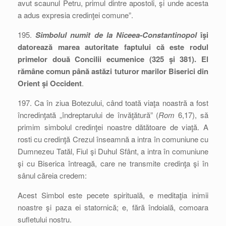
avut scaunul Petru, primul dintre apostoli, şi unde acesta
a adus expresia credinţei comune”.
195.
Simbolul numit de la Niceea-Constantinopol
îşi
datorează marea autoritate faptului că este rodul
primelor două Concilii ecumenice (325 şi 381). El
rămâne comun până astăzi tuturor marilor Biserici din
Orient şi Occident
.
197. Ca în ziua Botezului, când toată viaţa noastră a fost
încredinţată „îndreptarului de învăţătură” (
Rom
6,17), să
primim simbolul credinţei noastre dătătoare de viaţă. A
rosti cu credinţă Crezul înseamnă a intra în comuniune cu
Dumnezeu Tatăl, Fiul şi Duhul Sfânt, a intra în comuniune
şi cu Biserica întreagă, care ne transmite credinţa şi în
sânul căreia credem:
Acest Simbol este pecete spirituală, e meditaţia inimii
noastre şi paza ei statornică; e, fără îndoială, comoara
sufletului nostru.