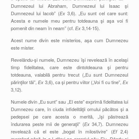
Dumnezeul lui Abraham, Dumnezeul lui Isaac şi
Dumnezeul lui Iacob” (
Ex
3,6). „Eu sunt cel care sunt:
Acesta e numele meu pentru totdeauna şi aşa voi fi
pomenit din neam în neam” (cf.
Ex
3,14-15).
Acest nume divin este misterios, aşa cum Dumnezeu
este mister.
Revelându-şi numele, Dumnezeu îşi revelează în acelaşi
timp fidelitatea, care este dintotdeauna şi pentru
totdeauna, valabilă pentru trecut („Eu sunt Dumnezeul
părinţilor tăi”,
Ex
3,6), ca şi pentru viitor („Voi fi cu tine”,
Ex
3,12).
Numele divin „Eu sunt” sau „El este” exprimă fidelitatea lui
Dumnezeu care, în ciuda infidelităţii omului păcătos şi a
pedepsei pe care acesta o merită, „îşi păstrează
îndurarea peste mii de generaţii” (
Ex
34,7). Dumnezeu
revelează că el este „bogat în milostivire” (
Ef
2,4)
mergând până la a-l dărui pe propriul său Fiu. Dându-şi