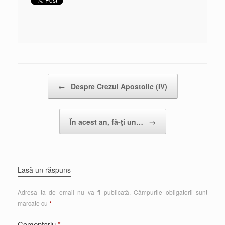
Post navigation
←
Despre Crezul Apostolic (IV)
În acest an, fă-ţi un…
→
Lasă un răspuns
Adresa ta de email nu va fi publicată.
Câmpurile obligatorii sunt
marcate cu
*
Comentariu
*