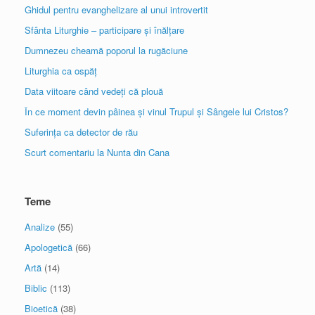
Ghidul pentru evanghelizare al unui introvertit
Sfânta Liturghie – participare și înălțare
Dumnezeu cheamă poporul la rugăciune
Liturghia ca ospăț
Data viitoare când vedeți că plouă
În ce moment devin pâinea și vinul Trupul și Sângele lui Cristos?
Suferința ca detector de rău
Scurt comentariu la Nunta din Cana
Teme
Analize
(55)
Apologetică
(66)
Artă
(14)
Biblic
(113)
Bioetică
(38)