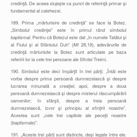
credinţă. De aceea slujeşte ca punct de referinţă primar şi
fundamental al catehezei.
189. Prima „mărturisire de credinţă” se face la Botez.
„Simbolul credinţei” este în primul rând simbolul
baptismal
. Pentru că Botezul este dat „în numele Tatălui şi
al Fiului şi al Sfântului Duh” (
Mt
28,19), adevărurile de
credinţă mărturisite la Botez sunt articulate pe baza
referirii lor la cele trei persoane ale Sfintei Treimi.
190. Simbolul este deci împărţit în trei părţi: „Întâi este
vorba despre prima persoană dumnezeiască şi despre
lucrarea minunată a creaţiei; apoi, despre a doua
persoană dumnezeiască şi despre misterul răscumpărării
oamenilor; în sfârşit, despre a treia persoană
dumnezeiască, izvor şi principiu al sfinţirii noastre”.
Acestea sunt „cele trei capitole ale peceţii noastre
(baptismale)”.
191. „Aceste trei părţi sunt distincte, deşi legate între ele.