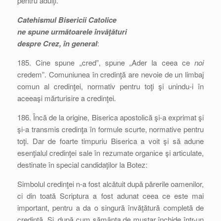
pentru adulţi.
Catehismul Bisericii Catolice
ne spune următoarele învăţături
despre Crez, în general
:
185. Cine spune „cred”, spune „Ader la ceea ce
noi
credem”. Comuniunea în credinţă are nevoie de un limbaj
comun al credinţei, normativ pentru toţi şi unindu-i în
aceeaşi mărturisire a credinţei.
186. Încă de la origine, Biserica apostolică şi-a exprimat şi
şi-a transmis credinţa în formule scurte, normative pentru
toţi. Dar de foarte timpuriu Biserica a voit şi să adune
esenţialul credinţei sale în rezumate organice şi articulate,
destinate în special candidaţilor la Botez:
Simbolul credinţei n-a fost alcătuit după părerile oamenilor,
ci din toată Scriptura a fost adunat ceea ce este mai
important, pentru a da o singură învăţătură completă de
credinţă. Şi, după cum sămânţa de muştar închide într-un