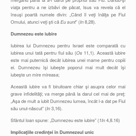
viaţa pentru a ne izbăvi de păcat, Isus va revela că el
însuşi poartă numele divin: „Când îl veţi înălţa pe Fiul
Omului, atunci veţi şti că
Eu sunt
” (
In
8,28).
Dumnezeu este iubire
Iubirea lui Dumnezeu pentru Israel este comparată cu
iubirea unui tată pentru fiul său (
Os
11,1). Această iubire
este mai puternică decât iubirea unei mame pentru copiii
ei. Dumnezeu îşi iubeşte poporul mai mult decât îşi
iubeşte un mire mireasa;
Această iubire va fi biruitoare chiar şi asupra celor mai
grave infidelităţi; va merge până la darul cel mai de preţ:
„Aşa de mult a iubit Dumnezeu lumea, încât l-a dat pe Fiul
său unul-născut” (
In
3,16).
Sfântul Ioan spune: „Dumnezeu este iubire” (
1In
4,8.16)
Implicaţiile credinţei în Dumnezeul unic