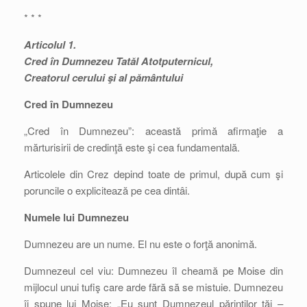
* * *
Articolul 1.
Cred în Dumnezeu Tatăl Atotputernicul,
Creatorul cerului şi al pământului
Cred în Dumnezeu
„Cred în Dumnezeu”: această primă afirmaţie a
mărturisirii de credinţă este şi cea fundamentală.
Articolele din Crez depind toate de primul, după cum şi
poruncile o explicitează pe cea dintâi.
Numele lui Dumnezeu
Dumnezeu are un nume. El nu este o forţă anonimă.
Dumnezeul cel viu: Dumnezeu îl cheamă pe Moise din
mijlocul unui tufiş care arde fără să se mistuie. Dumnezeu
îi spune lui Moise: „Eu sunt Dumnezeul părinţilor tăi –