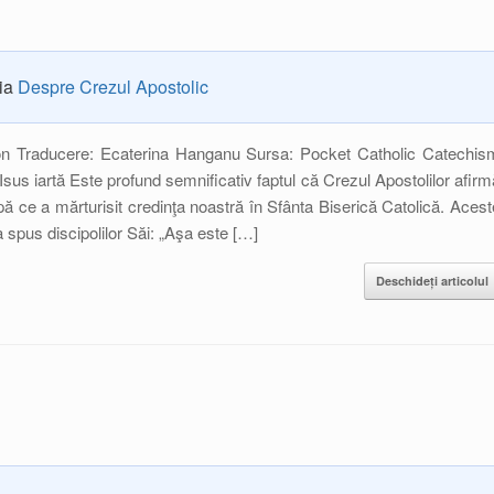
ria
Despre Crezul Apostolic
on Traducere: Ecaterina Hanganu Sursa: Pocket Catholic Catechis
 Isus iartă Este profund semnificativ faptul că Crezul Apostolilor afirm
pă ce a mărturisit credinţa noastră în Sfânta Biserică Catolică. Acest
a spus discipolilor Săi: „Aşa este […]
Deschideți articolul