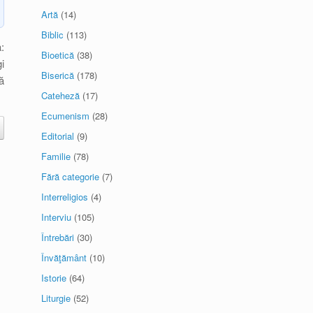
Artă
(14)
Biblic
(113)
:
Bioetică
(38)
i
Biserică
(178)
ă
Cateheză
(17)
Ecumenism
(28)
Editorial
(9)
Familie
(78)
Fără categorie
(7)
Interreligios
(4)
Interviu
(105)
Întrebări
(30)
Învăţământ
(10)
Istorie
(64)
Liturgie
(52)