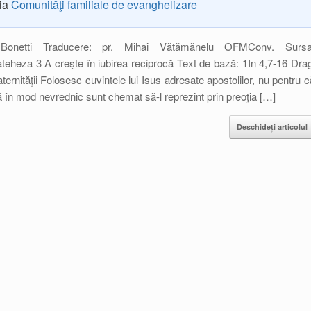
ria
Comunităţi familiale de evanghelizare
Bonetti Traducere: pr. Mihai Vătămănelu OFMConv. Sursa
eheza 3 A creşte în iubirea reciprocă Text de bază: 1In 4,7-16 Drag
aternităţii Folosesc cuvintele lui Isus adresate apostolilor, nu pentru c
că în mod nevrednic sunt chemat să-l reprezint prin preoţia […]
Deschideți articolul