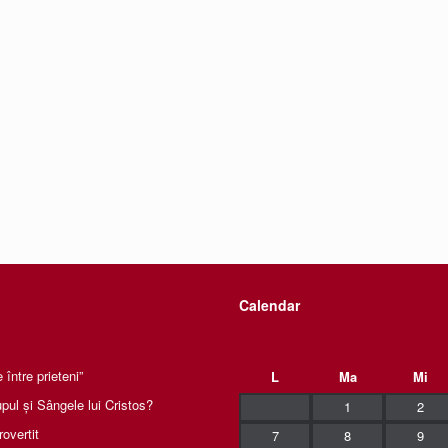
Calendar
între prieteni”
L
Ma
Mi
pul și Sângele lui Cristos?
1
2
rovertit
7
8
9