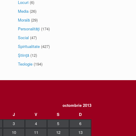
Locuri
(6)
Media
(26)
Morală
(29)
Personalităţi
(174)
Social
(47)
Spiritualitate
(427)
Ştiinţă
(12)
Teologie
(194)
octombrie 2013
J
V
S
D
3
4
5
6
10
11
12
13