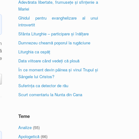
Adevărata libertate, frumusețe și sfințenie a
Mariei
Ghidul pentru evanghelizare al unui
introvertit
Sfânta Liturghie – participare și înălțare
m
Dumnezeu cheamă poporul la rugăciune
ă
Liturghia ca ospăț
e
Data viitoare când vedeți că plouă
În ce moment devin pâinea și vinul Trupul și
Sângele lui Cristos?
Suferința ca detector de rău
Scurt comentariu la Nunta din Cana
Teme
Analize
(55)
Apologetică
(66)