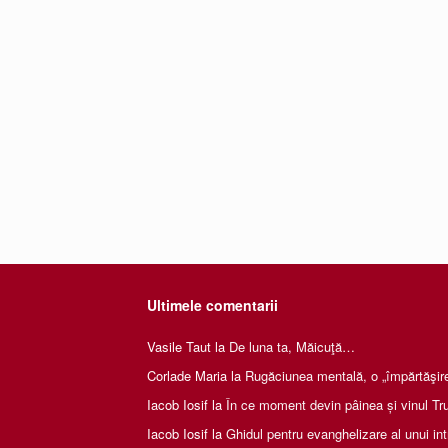
Ultimele comentarii
Vasile Taut
la
De luna ta, Măicuţă…
Corlade Maria
la
Rugăciunea mentală, o „împărtăşire 
Iacob Iosif
la
În ce moment devin pâinea și vinul Tru
Iacob Iosif
la
Ghidul pentru evanghelizare al unui int