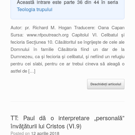
Această intrare este parte 36 din 44 în seria
Teologia trupului
Autor: pr. Richard M. Hogan Traducere: Oana Capan
Sursa: www.nfpoutreach.org Capitolul VI. Celibatul şi
fecioria Secţiunea 10. Căsătoritul se îngrijeşte de cele ale
Domnului în familie Căsătoria fiind un dar de la
Dumnezeu, ca şi fecioria şi celibatul, şi nefiind un refugiu
pentru cei slabi, pentru ce ar trebui cineva să aleagă o
astfel de […]
Deschideți articolul
TT: Paul dă o interpretare „personală”
învăţăturii lui Cristos (VI.9)
Posted on
12 aprilie 2018