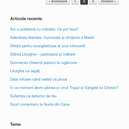
« Anterioară
1
2
3
Următor »
Articole recente
Am o problemă cu mândria. Ce pot face?
Adevărata libertate, frumusețe și sfințenie a Mariei
Ghidul pentru evanghelizare al unui introvertit
Sfânta Liturghie – participare și înălțare
Dumnezeu cheamă poporul la rugăciune
Liturghia ca ospăț
Data viitoare când vedeți că plouă
În ce moment devin pâinea și vinul Trupul și Sângele lui Cristos?
Suferința ca detector de rău
Scurt comentariu la Nunta din Cana
Teme