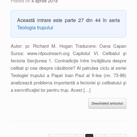
Posted on
4 aprilie 2018
Această intrare este parte 27 din 44 în seria
Teologia trupului
Autor: pr. Richard M. Hogan Traducere: Oana Capan
Sursa: www.nfpoutreach.org Capitolul VI. Celibatul şi
fecioria Secţiunea 1. Contradicţie între învăţătura despre
celibat şi cea despre căsătorie? Al patrulea ciclu al seriei
Teologiei trupului a Papei Ioan Paul al II-lea (nn. 73-86)
analizează problema importantă a fecioriei şi celibatului şi
a semnificaţiei lor pentru trup. Acest […]
Deschideți articolul
Post navigation