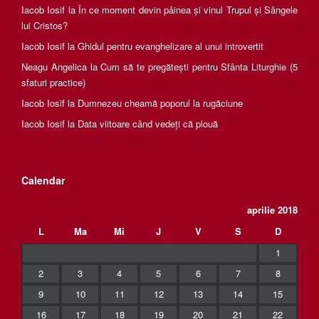
Iacob Iosif
la
În ce moment devin pâinea și vinul Trupul și Sângele
lui Cristos?
Iacob Iosif
la
Ghidul pentru evanghelizare al unui introvertit
Neagu Angelica
la
Cum să te pregătești pentru Sfânta Liturghie (5
sfaturi practice)
Iacob Iosif
la
Dumnezeu cheamă poporul la rugăciune
Iacob Iosif
la
Data viitoare când vedeți că plouă
Calendar
aprilie 2018
L
Ma
Mi
J
V
S
D
1
2
3
4
5
6
7
8
9
10
11
12
13
14
15
16
17
18
19
20
21
22