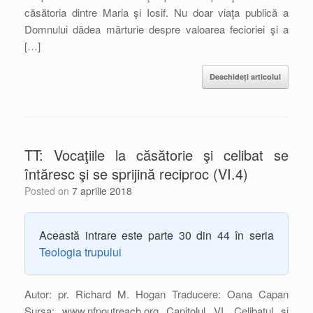
căsătoria dintre Maria şi Iosif. Nu doar viaţa publică a
Domnului dădea mărturie despre valoarea fecioriei şi a
[…]
Deschideți articolul
TT: Vocaţiile la căsătorie şi celibat se
întăresc şi se sprijină reciproc (VI.4)
Posted on
7 aprilie 2018
Această intrare este parte 30 din 44 în seria
Teologia trupului
Autor: pr. Richard M. Hogan Traducere: Oana Capan
Sursa: www.nfpoutreach.org Capitolul VI. Celibatul şi