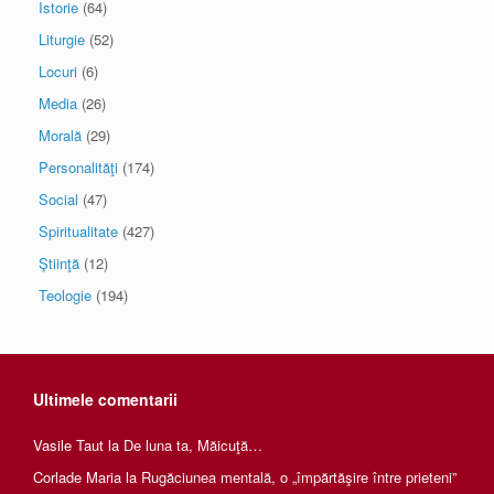
Istorie
(64)
Liturgie
(52)
Locuri
(6)
Media
(26)
Morală
(29)
Personalităţi
(174)
Social
(47)
Spiritualitate
(427)
Ştiinţă
(12)
Teologie
(194)
Ultimele comentarii
Vasile Taut
la
De luna ta, Măicuţă…
Corlade Maria
la
Rugăciunea mentală, o „împărtăşire între prieteni”