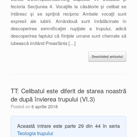
fecioria Secţiunea 4. Vocaţiile la căsătorie şi celibat se
întăresc şi se sprijină reciproc Ambele vocaţii sunt
expresii ale iubirii. Amândouă sunt înrădăcinate în
descoperirea semnificaţiei nupţiale a trupului, adică
descoperirea faptului că fiinţele umane sunt chemate să
iubească imitând Preasfânta […]
Deschideți articolul
TT: Celibatul este diferit de starea noastră
de după învierea trupului (VI.3)
Posted on
6 aprilie 2018
Această intrare este parte 29 din 44 în seria
Teologia trupului