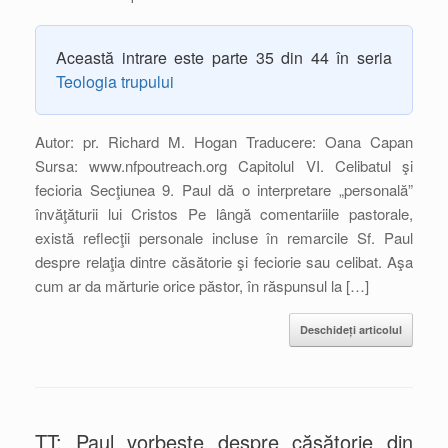
Această intrare este parte 35 din 44 în seria
Teologia trupului
Autor: pr. Richard M. Hogan Traducere: Oana Capan
Sursa: www.nfpoutreach.org Capitolul VI. Celibatul şi
fecioria Secţiunea 9. Paul dă o interpretare „personală”
învăţăturii lui Cristos Pe lângă comentariile pastorale,
există reflecţii personale incluse în remarcile Sf. Paul
despre relaţia dintre căsătorie şi feciorie sau celibat. Aşa
cum ar da mărturie orice păstor, în răspunsul la […]
Deschideți articolul
TT: Paul vorbeşte despre căsătorie din