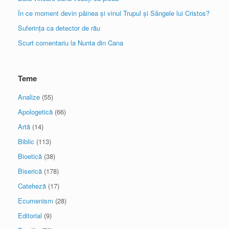
În ce moment devin pâinea și vinul Trupul și Sângele lui Cristos?
Suferința ca detector de rău
Scurt comentariu la Nunta din Cana
Teme
Analize
(55)
Apologetică
(66)
Artă
(14)
Biblic
(113)
Bioetică
(38)
Biserică
(178)
Cateheză
(17)
Ecumenism
(28)
Editorial
(9)