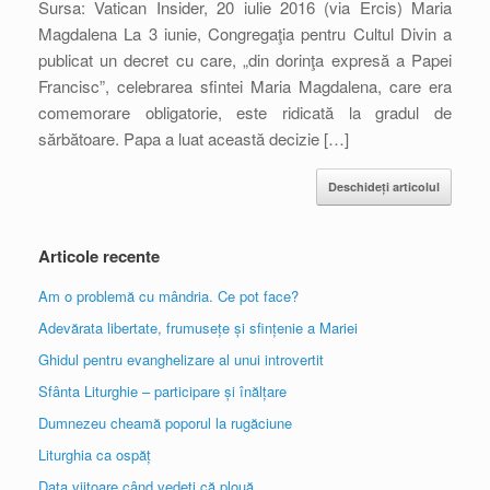
Sursa: Vatican Insider, 20 iulie 2016 (via Ercis) Maria
Magdalena La 3 iunie, Congregaţia pentru Cultul Divin a
publicat un decret cu care, „din dorinţa expresă a Papei
Francisc”, celebrarea sfintei Maria Magdalena, care era
comemorare obligatorie, este ridicată la gradul de
sărbătoare. Papa a luat această decizie […]
Deschideți articolul
Articole recente
Am o problemă cu mândria. Ce pot face?
Adevărata libertate, frumusețe și sfințenie a Mariei
Ghidul pentru evanghelizare al unui introvertit
Sfânta Liturghie – participare și înălțare
Dumnezeu cheamă poporul la rugăciune
Liturghia ca ospăț
Data viitoare când vedeți că plouă