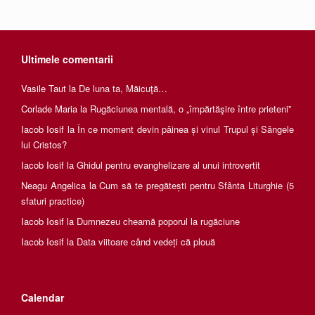
Ultimele comentarii
Vasile Taut
la
De luna ta, Măicuţă…
Corlade Maria
la
Rugăciunea mentală, o „împărtăşire între prieteni”
Iacob Iosif
la
În ce moment devin pâinea și vinul Trupul și Sângele
lui Cristos?
Iacob Iosif
la
Ghidul pentru evanghelizare al unui introvertit
Neagu Angelica
la
Cum să te pregătești pentru Sfânta Liturghie (5
sfaturi practice)
Iacob Iosif
la
Dumnezeu cheamă poporul la rugăciune
Iacob Iosif
la
Data viitoare când vedeți că plouă
Calendar