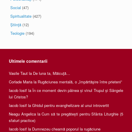
Social
(47)
Spiritualitate
(427)
Ştiinţă
(12)
Teologie
(194)
Ultimele comentarii
Vasile Taut
la
De luna ta, Măicuţă…
Corlade Maria
la
Rugăciunea mentală, o „împărtăşire între prieteni”
Iacob Iosif
la
În ce moment devin pâinea și vinul Trupul și Sângele
lui Cristos?
Iacob Iosif
la
Ghidul pentru evanghelizare al unui introvertit
Neagu Angelica
la
Cum să te pregătești pentru Sfânta Liturghie (5
sfaturi practice)
Iacob Iosif
la
Dumnezeu cheamă poporul la rugăciune