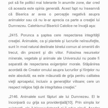
pot să fie politici mai tolerante în anumite zone, dar cred
că aceasta este opinia generală. Acest fapt nu înseamnă
că Biserica ar avea o percepţie negativă asupra
animalelor sau că nu le-ar aprecia ca parte a creaţiei lui
Dumnezeu. Catehismul Bisericii Catolice ne învaţă aşa:
„2415. Porunca a şaptea cere respectarea integrităţii
creaţiei. Animalele, ca şi plantele şi lucrurile neînsufleţite,
sunt în mod natural destinate binelui comun al omenirii din
trecut, din prezent şi din viitor. Folosirea resurselor
minerale, vegetale şi animale ale Universului nu poate fi
separată de respectarea exigenţelor morale. Stăpânirea
acordată de Creator omului asupra lucrurilor şi fiinţelor nu
este absolută; ea este măsurată de grija pentru calitatea
vieţii aproapelui, inclusiv a generaţiilor viitoare; cere un
respect religios faţă de integritatea creaţiei.”
„2146. Animalele sunt făpturi ale lui Dumnezeu. El le
înconjoară cu grija sa providenţială[10]. Prin simpla lor
existenţă, ele îl binecuvântează şi îi aduc slavă. Aşadar