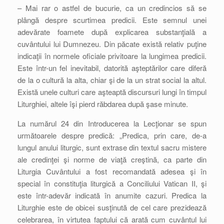
– Mai rar o astfel de bucurie, ca un credincios să se
plângă despre scurtimea predicii. Este semnul unei
adevărate foamete după explicarea substanţială a
cuvântului lui Dumnezeu. Din păcate există relativ puţine
indicaţii în normele oficiale privitoare la lungimea predicii.
Este într-un fel inevitabil, datorită aşteptărilor care diferă
de la o cultură la alta, chiar şi de la un strat social la altul.
Există unele culturi care aşteaptă discursuri lungi în timpul
Liturghiei, altele îşi pierd răbdarea după şase minute.
La numărul 24 din Introducerea la Lecţionar se spun
următoarele despre predică: „Predica, prin care, de-a
lungul anului liturgic, sunt extrase din textul sacru mistere
ale credinţei şi norme de viaţă creştină, ca parte din
Liturgia Cuvântului a fost recomandată adesea şi în
special în constituţia liturgică a Conciliului Vatican II, şi
este într-adevăr indicată în anumite cazuri. Predica la
Liturghie este de obicei susţinută de cel care prezidează
celebrarea, în virtutea faptului că arată cum cuvântul lui