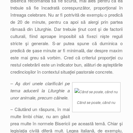
Biserica recomandă să fie scurtă, mai ales pentru că ea
trebuie să fie încadrată corespunzător, proporţional în
întreaga celebrare. Nu ar fi potrivită de exemplu o predică
de 20 de minute, pentru ca apoi să alergi prin partea
rămasă din Liturghie. Dar trebuie ţinut cont şi de factorii
culturali, fiind aproape imposibil să fixezi nişte reguli
stricte şi generale. S-ar putea spune că duminica o
predică de şase minute ar fi minimală, dar despre maxim
este mai greu să vorbim. Cred că criteriul proporţiei cu
restul celebrării este un indicator bun, alături de aşteptările
credincioşilor în contextul situaţiei pastorale concrete.
– Aş dori unele clarificări pe
tema aducerii la Liturghie a
unor animale, precum câinele.
Când se poate, când nu
– Căutând un răspuns, în mai
multe limbi chiar, nu am găsit
prea multe în normele Bisericii pe această temă. Chiar şi
legislaţia civilă diferă mult. Legea italiană, de exemplu,