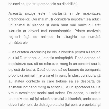
bolnavi sau pentru persoanele cu dizabilităţi.
Această poziţie este împărtăşită şi de majoritatea
credincioşilor. Cei mai mulţi consideră nepotrivit să aduci
un animal la biserică şi dacă sunt mai multe cu atât
lucrurile ar deveni mai neconfortabile. Printre motivele
reţinerii faţă de animale la Liturghie se numără
următoarele:
– Majoritatea credincioşilor vin la biserică pentru a-i aduce
cult lui Dumnezeu cu atenţia neîmpărţită. Dacă doresc să
se distreze sau să se relaxeze, merg la un concert sau la
o piesă de teatru. Dacă doresc să se bucure de compania
propriului animal, merg cu el în parc. În plus, cu siguranţă
au atâtea contexte în care trebuie să se despartă de
animalul lor: când merg la serviciu, la un spectacol sau la
vreun eveniment social mai select. De aceea, nu există
un motiv real să îşi aducă animalul la biserică, unde poate
deveni element de distragere a atenţiei pentru proprietar şi