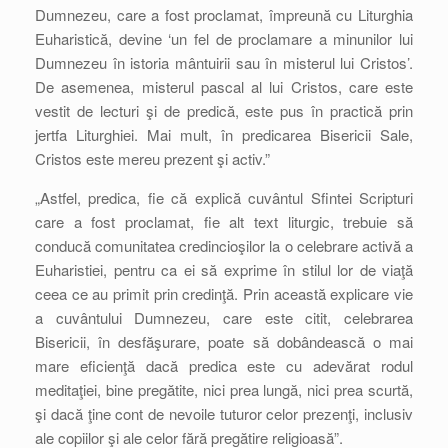
Dumnezeu, care a fost proclamat, împreună cu Liturghia
Euharistică, devine ‘un fel de proclamare a minunilor lui
Dumnezeu în istoria mântuirii sau în misterul lui Cristos’.
De asemenea, misterul pascal al lui Cristos, care este
vestit de lecturi şi de predică, este pus în practică prin
jertfa Liturghiei. Mai mult, în predicarea Bisericii Sale,
Cristos este mereu prezent şi activ.”
„Astfel, predica, fie că explică cuvântul Sfintei Scripturi
care a fost proclamat, fie alt text liturgic, trebuie să
conducă comunitatea credincioşilor la o celebrare activă a
Euharistiei, pentru ca ei să exprime în stilul lor de viaţă
ceea ce au primit prin credinţă. Prin această explicare vie
a cuvântului Dumnezeu, care este citit, celebrarea
Bisericii, în desfăşurare, poate să dobândească o mai
mare eficienţă dacă predica este cu adevărat rodul
meditaţiei, bine pregătite, nici prea lungă, nici prea scurtă,
şi dacă ţine cont de nevoile tuturor celor prezenţi, inclusiv
ale copiilor şi ale celor fără pregătire religioasă”.