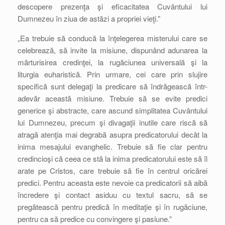
descopere prezenţa şi eficacitatea Cuvântului lui
Dumnezeu în ziua de astăzi a propriei vieţi.”
„Ea trebuie să conducă la înţelegerea misterului care se
celebrează, să invite la misiune, dispunând adunarea la
mărturisirea credinţei, la rugăciunea universală şi la
liturgia euharistică. Prin urmare, cei care prin slujire
specifică sunt delegaţi la predicare să îndrăgească într-
adevăr această misiune. Trebuie să se evite predici
generice şi abstracte, care ascund simplitatea Cuvântului
lui Dumnezeu, precum şi divagaţii inutile care riscă să
atragă atenţia mai degrabă asupra predicatorului decât la
inima mesajului evanghelic. Trebuie să fie clar pentru
credincioşi că ceea ce stă la inima predicatorului este să îl
arate pe Cristos, care trebuie să fie în centrul oricărei
predici. Pentru aceasta este nevoie ca predicatorii să aibă
încredere şi contact asiduu cu textul sacru, să se
pregătească pentru predică în meditaţie şi în rugăciune,
pentru ca să predice cu convingere şi pasiune.”