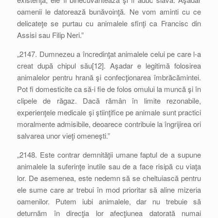
oamenii le datorează bunăvoinţă. Ne vom aminti cu ce
delicateţe se purtau cu animalele sfinţi ca Francisc din
Assisi sau Filip Neri.”
„2147. Dumnezeu a încredinţat animalele celui pe care l-a
creat după chipul său[12]. Aşadar e legitimă folosirea
animalelor pentru hrană şi confecţionarea îmbrăcămintei.
Pot fi domesticite ca să-i fie de folos omului la muncă şi în
clipele de răgaz. Dacă rămân în limite rezonabile,
experienţele medicale şi ştiinţifice pe animale sunt practici
moralmente admisibile, deoarece contribuie la îngrijirea ori
salvarea unor vieţi omeneşti.”
„2148. Este contrar demnităţii umane faptul de a supune
animalele la suferinţe inutile sau de a face risipă cu viaţa
lor. De asemenea, este nedemn să se cheltuiască pentru
ele sume care ar trebui în mod prioritar să aline mizeria
oamenilor. Putem iubi animalele, dar nu trebuie să
deturnăm în direcţia lor afecţiunea datorată numai