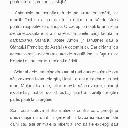
pentru ceilalţi prezenţi la slujbă.
– Animalele nu beneficiază de pe urma celebrării, iar
mediile închise ar putea să fie chiar o sursă de stres
pentru respectivele animale. O excepţie notabilă ar fi ziua
de binecuvântare a animalelor, în unele părţi făcută în
sărbătoarea Sfântului abate Anton (7 ianuarie) sau a
Sfântului Francisc de Assisi (4 octombrie). Dar chiar şi cu
aceste ocazii, celebrarea are de regulă loc în faţa uşilor
bisericii şi mai rar în interiorul clădirii.
– Chiar şi cele mai bine dresate şi mai curate animale pot
să provoace totuşi alergii şi fobii, la cei mici dar şi la cei
mari. Majoritatea creştinilor ar evita să provoace, chiar şi
involuntar, astfel de dificultăţi pentru ceilalţi creştini
participanţi la Liturghie.
Sunt doar câteva dintre motivele pentru care preoţii şi
credincioşii nu sunt în general în favoarea aducerii de
câini sau alte animale la biserică. Pot să fie excepţii sau