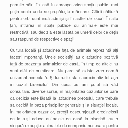
permite câini în lesă în aproape orice spaţiu public, mai
puţin acolo unde se pregăteşte mâncare. Câinii-călăuză
pentru orbi sunt însă admişi şi în astfel de locuri. În alte
ţări, intrarea în spaţii publice cu animale este mai
restrictivă, sau decizia este lăsată pe umerii celor ce deţin
sau răspund de respectivele spaţii.
Cultura locală şi atitudinea faţă de animale reprezintă alţi
factori importanţi. Unele societăţi au o atitudine pozitivă
faţă de prezenţa animalelor de casă, în timp ce altele nu
sunt atât de primitoare. Nu pare să existe vreo normă
universal acceptată. Şi lucrurile stau aproximativ tot aşa
în cazul bisericilor. Din ceea ce am putut să văd
consultând diverse surse, în majoritatea cazurilor se pare
că decizia este lăsată la latitudinea preotului, care trebuie
să decidă în baza principiilor generale şi a situaţiei locale.
În majoritatea cazurilor, preoţii descurajează credincioşii
de la a-şi aduce animalele de casă la biserică, cu o
singură excepţie: animalele de companie necesare pentru