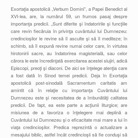
Exortaţia apostolică „Verbum Domini”, a Papei Benedict al
XVI-lea, are, la numărul 59, un frumos pasaj despre
importanţa predicii. „Sunt diferite şi îndatoririle şi funcţiile
care revin fiecăruia în privinţa cuvântului lui Dumnezeu:
credincioşilor le revine să îl asculte şi să îl mediteze; în
schimb, să îl expună revine numai celor care, în virtutea
hirotonirii sacre, au îndatorirea magisterială, sau celor
cărora le este încredinţată exercitarea acestei slujiri, adică
Episcopi, preoţi şi diaconi. De aici se înţelege atenţia care
a fost dată în Sinod temei predicii. Deja în Exortaţia
apostolică post-sinodală Sacramentum caritatis am
amintit că în relaţie cu importanţa Cuvântului lui
Dumnezeu este şi necesitatea de a îmbunătăţi calitatea
predicii. De fapt, ea este parte a acţiunii liturgice; are
misiunea de a favoriza o înţelegere mai deplină a
Cuvântului lui Dumnezeu şi o eficacitate mai mare a lui în
viaţa credincioşilor. Predica reprezintă o actualizare a
mesajului biblic, astfel încât credincioşii să fie conduşi să