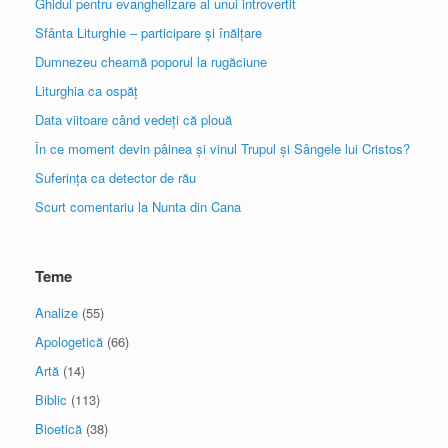
Ghidul pentru evanghelizare al unui introvertit
Sfânta Liturghie – participare și înălțare
Dumnezeu cheamă poporul la rugăciune
Liturghia ca ospăț
Data viitoare când vedeți că plouă
În ce moment devin pâinea și vinul Trupul și Sângele lui Cristos?
Suferința ca detector de rău
Scurt comentariu la Nunta din Cana
Teme
Analize
(55)
Apologetică
(66)
Artă
(14)
Biblic
(113)
Bioetică
(38)