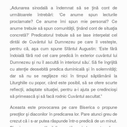
„Adunarea sinodală a îndemnat să se ţină cont de
următoarele întrebări: ‘Ce anume spun lecturile
proclamate? Ce anume îmi spun mie personal? Ce
anume trebuie să spun comunităţii, ţinând cont de situaţia
concretă?’ Predicatorul trebuie să se lase interpelat cel
dintâi de Cuvântul lui Dumnezeu pe care îl vesteşte,
pentru că, aşa cum spune Sfântul Augustin: ‘Este fără
îndoială fără rod cel care predică în exterior cuvântul lui
Dumnezeu şi nu îl ascultă în interiorul său’. Să fie îngrijită
cu atenţie deosebită predica duminicală şi în solemnităţi;
dar să nu se neglijeze nici în timpul săptămânii la
Liturghiile cu popor, când este posibil, să se ofere scurte
reflecţii, adaptate situaţiei, pentru a-i ajuta pe credincioşi
să primească şi să facă rodnic Cuvântul ascultat.”
Aceasta este provocarea pe care Biserica o propune
preoţilor şi diaconilor în predicarea lor. Pare atunci greu de
crezut că i s-ar putea răspunde într-o predică de un minut.