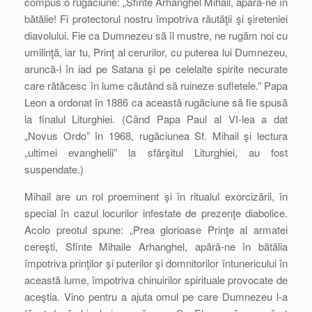
compus o rugăciune: „Sfinte Arhanghel Mihail, apără-ne în
bătălie! Fi protectorul nostru împotriva răutăţii şi şireteniei
diavolului. Fie ca Dumnezeu să îl mustre, ne rugăm noi cu
umilinţă, iar tu, Prinţ al cerurilor, cu puterea lui Dumnezeu,
aruncă-l în iad pe Satana şi pe celelalte spirite necurate
care rătăcesc în lume căutând să ruineze sufletele.” Papa
Leon a ordonat în 1886 ca această rugăciune să fie spusă
la finalul Liturghiei. (Când Papa Paul al VI-lea a dat
„Novus Ordo” în 1968, rugăciunea Sf. Mihail şi lectura
„ultimei evanghelii” la sfârşitul Liturghiei, au fost
suspendate.)
Mihail are un rol proeminent şi în ritualul exorcizării, în
special în cazul locurilor infestate de prezenţe diabolice.
Acolo preotul spune: „Prea glorioase Prinţe al armatei
cereşti, Sfinte Mihaile Arhanghel, apără-ne în bătălia
împotriva prinţilor şi puterilor şi domnitorilor întunericului în
această lume, împotriva chinuirilor spirituale provocate de
aceştia. Vino pentru a ajuta omul pe care Dumnezeu l-a