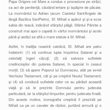
Papa Grigore cel Mare a condus o procesiune pe străzi,
ca act de penitenţă, căutând iertare şi ispăşire de păcate.
La mormântul lui Adrian (acum Castelul Sant’Angelo de
lângă Bazilica SanPietro), Sf. Mihail a apărut şi şi-a scos
sabia din teacă, indicând sfârşitul plăgii. Sfântul Părinte a
construit mai apoi o capelă în vârful mormântului şi acolo
până şi astăzi se află o mare statuie a Sf. Mihail.
Astfel, în tradiţia noastră catolică, Sf. Mihail are patru
îndatoriri: (1) să continue lupta împotriva Satanei şi a
celorlalţi îngeri căzuţi; (2) să salveze sufletele
credincioşilor din puterea Satanei, în special în ceasul
morţii; (3) să apere Poporul lui Dumnezeu, atât pe evreii
Vechiului Testament, cât şi pe creştinii Noului Testament;
şi (4) să conducă sufletele celor ce au părăsit această
viaţă şi să le prezinte Domnului pentru judecata
particulară, iar la sfârşitul timpurilor, pentru judecata finală.
Din aceste motive, iconografia creştină îl prezintă pe
Mihail ca pe un cavaler de război, purtând armură şi o