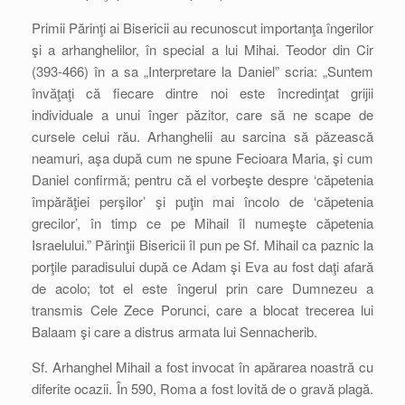
Primii Părinţi ai Bisericii au recunoscut importanţa îngerilor
şi a arhanghelilor, în special a lui Mihai. Teodor din Cir
(393-466) în a sa „Interpretare la Daniel” scria: „Suntem
învăţaţi că fiecare dintre noi este încredinţat grijii
individuale a unui înger păzitor, care să ne scape de
cursele celui rău. Arhanghelii au sarcina să păzească
neamuri, aşa după cum ne spune Fecioara Maria, şi cum
Daniel confirmă; pentru că el vorbeşte despre ‘căpetenia
împărăţiei perşilor’ şi puţin mai încolo de ‘căpetenia
grecilor’, în timp ce pe Mihail îl numeşte căpetenia
Israelului.” Părinţii Bisericii îl pun pe Sf. Mihail ca paznic la
porţile paradisului după ce Adam şi Eva au fost daţi afară
de acolo; tot el este îngerul prin care Dumnezeu a
transmis Cele Zece Porunci, care a blocat trecerea lui
Balaam şi care a distrus armata lui Sennacherib.
Sf. Arhanghel Mihail a fost invocat în apărarea noastră cu
diferite ocazii. În 590, Roma a fost lovită de o gravă plagă.