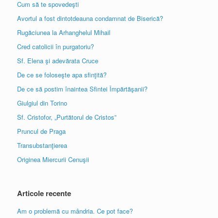
Cum să te spovedeşti
Avortul a fost dintotdeauna condamnat de Biserică?
Rugăciunea la Arhanghelul Mihail
Cred catolicii în purgatoriu?
Sf. Elena şi adevărata Cruce
De ce se foloseşte apa sfinţită?
De ce să postim înaintea Sfintei Împărtăşanii?
Giulgiul din Torino
Sf. Cristofor, „Purtătorul de Cristos”
Pruncul de Praga
Transubstanţierea
Originea Miercurii Cenuşii
Articole recente
Am o problemă cu mândria. Ce pot face?