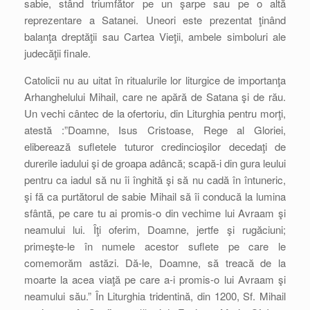
sabie, stând triumfător pe un şarpe sau pe o altă
reprezentare a Satanei. Uneori este prezentat ţinând
balanţa dreptăţii sau Cartea Vieţii, ambele simboluri ale
judecăţii finale.
Catolicii nu au uitat în ritualurile lor liturgice de importanţa
Arhanghelului Mihail, care ne apără de Satana şi de rău.
Un vechi cântec de la ofertoriu, din Liturghia pentru morţi,
atestă :”Doamne, Isus Cristoase, Rege al Gloriei,
eliberează sufletele tuturor credincioşilor decedaţi de
durerile iadului şi de groapa adâncă; scapă-i din gura leului
pentru ca iadul să nu îi înghită şi să nu cadă în întuneric,
şi fă ca purtătorul de sabie Mihail să îi conducă la lumina
sfântă, pe care tu ai promis-o din vechime lui Avraam şi
neamului lui. Îţi oferim, Doamne, jertfe şi rugăciuni;
primeşte-le în numele acestor suflete pe care le
comemorăm astăzi. Dă-le, Doamne, să treacă de la
moarte la acea viaţă pe care a-i promis-o lui Avraam şi
neamului său.” În Liturghia tridentină, din 1200, Sf. Mihail