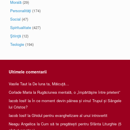
Morală
(29)
Personalităţi
(174)
Social
(47)
Spiritualitate
(427)
Ştiinţă
(12)
Teologie
(194)
Ultimele comentarii
Vasile Taut
la
De luna ta, Măicuţă…
Corlade Maria
la
Rugăciunea mentală, o „împărtăşire între prieteni”
Iacob Iosif
la
În ce moment devin pâinea și vinul Trupul și Sângele
lui Cristos?
Iacob Iosif
la
Ghidul pentru evanghelizare al unui introvertit
Neagu Angelica
la
Cum să te pregătești pentru Sfânta Liturghie (5