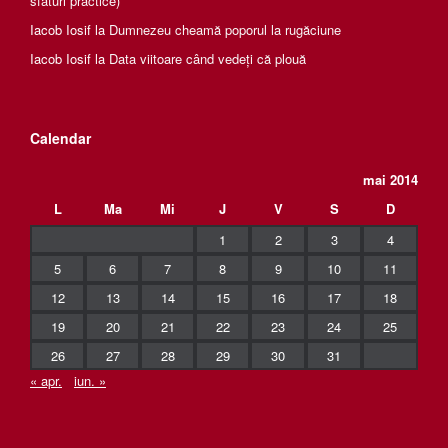
sfaturi practice)
Iacob Iosif
la
Dumnezeu cheamă poporul la rugăciune
Iacob Iosif
la
Data viitoare când vedeți că plouă
Calendar
mai 2014
L
Ma
Mi
J
V
S
D
1
2
3
4
5
6
7
8
9
10
11
12
13
14
15
16
17
18
19
20
21
22
23
24
25
26
27
28
29
30
31
« apr.
iun. »