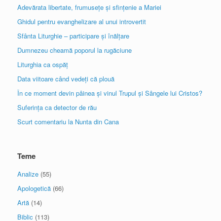
Adevărata libertate, frumusețe și sfințenie a Mariei
Ghidul pentru evanghelizare al unui introvertit
Sfânta Liturghie – participare și înălțare
Dumnezeu cheamă poporul la rugăciune
Liturghia ca ospăț
Data viitoare când vedeți că plouă
În ce moment devin pâinea și vinul Trupul și Sângele lui Cristos?
Suferința ca detector de rău
Scurt comentariu la Nunta din Cana
Teme
Analize
(55)
Apologetică
(66)
Artă
(14)
Biblic
(113)