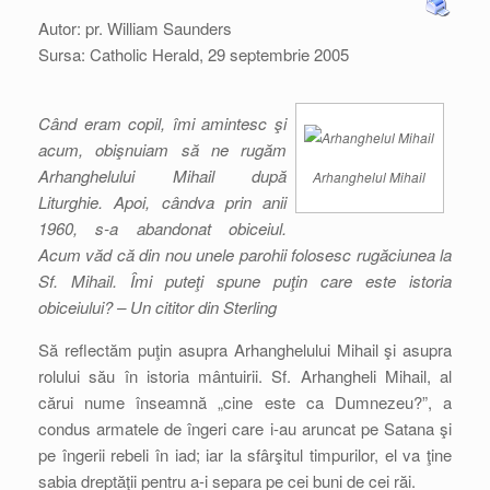
Autor: pr. William Saunders
Sursa: Catholic Herald, 29 septembrie 2005
Când eram copil, îmi amintesc şi
acum, obişnuiam să ne rugăm
Arhanghelului Mihail după
Arhanghelul Mihail
Liturghie. Apoi, cândva prin anii
1960, s-a abandonat obiceiul.
Acum văd că din nou unele parohii folosesc rugăciunea la
Sf. Mihail. Îmi puteţi spune puţin care este istoria
obiceiului? – Un cititor din Sterling
Să reflectăm puţin asupra Arhanghelului Mihail şi asupra
rolului său în istoria mântuirii. Sf. Arhangheli Mihail, al
cărui nume înseamnă „cine este ca Dumnezeu?”, a
condus armatele de îngeri care i-au aruncat pe Satana şi
pe îngerii rebeli în iad; iar la sfârşitul timpurilor, el va ţine
sabia dreptăţii pentru a-i separa pe cei buni de cei răi.