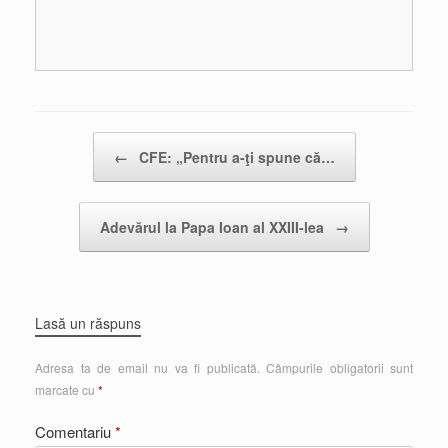
Post navigation
←
CFE: „Pentru a-ţi spune că…
Adevărul la Papa Ioan al XXIII-lea
→
Lasă un răspuns
Adresa ta de email nu va fi publicată.
Câmpurile obligatorii sunt
marcate cu
*
Comentariu
*