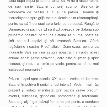
făcut după chipul şi asemănarea Sa. El ne-a răscumpărat
de sub tiraniei Satanei cu preţ scump. Biserica te
venerează ca păzitor al ei şi ca patron. Domnul îţi
încredinţează spre grijă toate sufletele celor răscumpăraţi,
pentru ca să îi conduci spre fericirea cerească. Roagă-te
Dumnezeului păcii ca El să îl zdrobească pe Satana sub
picioarele noastre; pentru ca Satana să nu mai poată să
ţină oamenii captivi şi să lovească Biserica. Oferă
rugăciunile noastre Preaînaltului Dumnezeu, pentru ca
îndurările Sale să vină asupra noastră. Fă captiv acest
animal, acest şarpe străvechi, care este duşman şi spirit
necurat, şi redu-l la nimic pe vecie, pentru ca să nu mai
ispitească neamurile.”
Privind înapoi spre secolul XX, putem vedea că lucrarea
Satanei împotriva Bisericii a fost intensă. Vedem mult rău
prezent şi astăzi, manifestat prin păcate grave precum
avortul, eutanasia, genocidul, pornografia şi terorismul.
Satana şi alţi îngeri căzuţi fac tot ce pot pentru a conduce