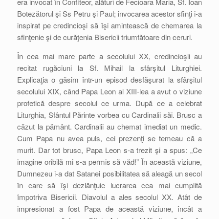
era invocat în Confiteor, alături de Fecioara Maria, Sf. Ioan
Botezătorul şi Ss Petru şi Paul; invocarea acestor sfinţi i-a
inspirat pe credincioşi să îşi amintească de chemarea la
sfinţenie şi de curăţenia Bisericii triumfătoare din ceruri.
În cea mai mare parte a secolului XX, credincioşii au
recitat rugăciuni la Sf. Mihail la sfârşitul Liturghiei.
Explicaţia o găsim într-un episod desfăşurat la sfârşitul
secolului XIX, când Papa Leon al XIII-lea a avut o viziune
profetică despre secolul ce urma. După ce a celebrat
Liturghia, Sfântul Părinte vorbea cu Cardinalii săi. Brusc a
căzut la pământ. Cardinalii au chemat imediat un medic.
Cum Papa nu avea puls, cei prezenţi se temeau că a
murit. Dar tot brusc, Papa Leon s-a trezit şi a spus: „Ce
imagine oribilă mi s-a permis să văd!” În această viziune,
Dumnezeu i-a dat Satanei posibilitatea să aleagă un secol
în care să îşi dezlănţuie lucrarea cea mai cumplită
împotriva Bisericii. Diavolul a ales secolul XX. Atât de
impresionat a fost Papa de această viziune, încât a