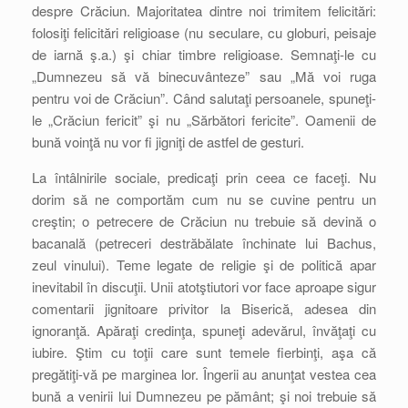
despre Crăciun. Majoritatea dintre noi trimitem felicitări:
folosiţi felicitări religioase (nu seculare, cu globuri, peisaje
de iarnă ş.a.) şi chiar timbre religioase. Semnaţi-le cu
„Dumnezeu să vă binecuvânteze” sau „Mă voi ruga
pentru voi de Crăciun”. Când salutaţi persoanele, spuneţi-
le „Crăciun fericit” şi nu „Sărbători fericite”. Oamenii de
bună voinţă nu vor fi jigniţi de astfel de gesturi.
La întâlnirile sociale, predicaţi prin ceea ce faceţi. Nu
dorim să ne comportăm cum nu se cuvine pentru un
creştin; o petrecere de Crăciun nu trebuie să devină o
bacanală (petreceri destrăbălate închinate lui Bachus,
zeul vinului). Teme legate de religie şi de politică apar
inevitabil în discuţii. Unii atotştiutori vor face aproape sigur
comentarii jignitoare privitor la Biserică, adesea din
ignoranţă. Apăraţi credinţa, spuneţi adevărul, învăţaţi cu
iubire. Ştim cu toţii care sunt temele fierbinţi, aşa că
pregătiţi-vă pe marginea lor. Îngerii au anunţat vestea cea
bună a venirii lui Dumnezeu pe pământ; şi noi trebuie să