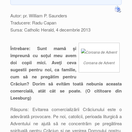
Autor: pr. William P. Saunders
Traducere: Radu Capan
Sursa: Catholic Herald, 4 decembrie 2013
Întrebare: Sunt mamă şi
împreună cu soţul meu avem
doi copii mici. Aveţi ceva
Coroana de Advent
sugestii pentru noi, ca familie,
cum să ne pregătim pentru
Crăciun? Dorim să evităm toată nebunia aceasta
comercială, atât cât se poate. (O cititoare din
Leesburg)
Răspuns: Evitarea comercializării Crăciunului este o
adevărată provocare. Pe noi, catolicii, perioada liturgică a
Adventului ne ajută să ne concentrăm pe pregătirea
spirituală pentru Crăciun şi pe venirea Domnului nostru.