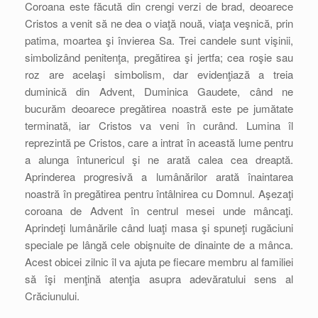
Coroana este făcută din crengi verzi de brad, deoarece
Cristos a venit să ne dea o viaţă nouă, viaţa veşnică, prin
patima, moartea şi învierea Sa. Trei candele sunt vişinii,
simbolizând penitenţa, pregătirea şi jertfa; cea roşie sau
roz are acelaşi simbolism, dar evidenţiază a treia
duminică din Advent, Duminica Gaudete, când ne
bucurăm deoarece pregătirea noastră este pe jumătate
terminată, iar Cristos va veni în curând. Lumina îl
reprezintă pe Cristos, care a intrat în această lume pentru
a alunga întunericul şi ne arată calea cea dreaptă.
Aprinderea progresivă a lumânărilor arată înaintarea
noastră în pregătirea pentru întâlnirea cu Domnul. Aşezaţi
coroana de Advent în centrul mesei unde mâncaţi.
Aprindeţi lumânările când luaţi masa şi spuneţi rugăciuni
speciale pe lângă cele obişnuite de dinainte de a mânca.
Acest obicei zilnic îl va ajuta pe fiecare membru al familiei
să îşi menţină atenţia asupra adevăratului sens al
Crăciunului.