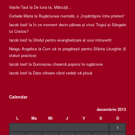
Vasile Taut
la
De luna ta, Măicuţă…
Corlade Maria
la
Rugăciunea mentală, o „împărtăşire între prieteni”
Iacob Iosif
la
În ce moment devin pâinea și vinul Trupul și Sângele
lui Cristos?
Iacob Iosif
la
Ghidul pentru evanghelizare al unui introvertit
Neagu Angelica
la
Cum să te pregătești pentru Sfânta Liturghie (5
sfaturi practice)
Iacob Iosif
la
Dumnezeu cheamă poporul la rugăciune
Iacob Iosif
la
Data viitoare când vedeți că plouă
Calendar
decembrie 2013
L
Ma
Mi
J
V
S
D
1