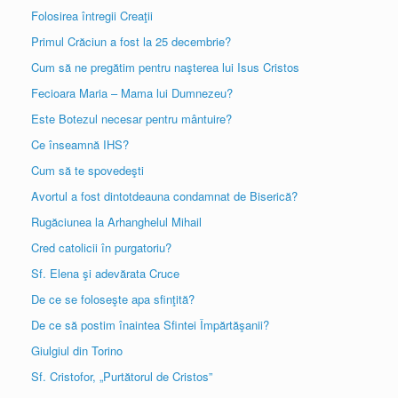
Folosirea întregii Creaţii
Primul Crăciun a fost la 25 decembrie?
Cum să ne pregătim pentru naşterea lui Isus Cristos
Fecioara Maria – Mama lui Dumnezeu?
Este Botezul necesar pentru mântuire?
Ce înseamnă IHS?
Cum să te spovedeşti
Avortul a fost dintotdeauna condamnat de Biserică?
Rugăciunea la Arhanghelul Mihail
Cred catolicii în purgatoriu?
Sf. Elena şi adevărata Cruce
De ce se foloseşte apa sfinţită?
De ce să postim înaintea Sfintei Împărtăşanii?
Giulgiul din Torino
Sf. Cristofor, „Purtătorul de Cristos”