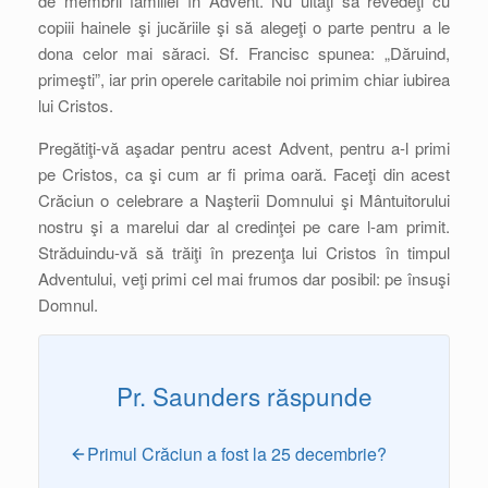
de membrii familiei în Advent. Nu uitaţi să revedeţi cu
copiii hainele şi jucăriile şi să alegeţi o parte pentru a le
dona celor mai săraci. Sf. Francisc spunea: „Dăruind,
primeşti”, iar prin operele caritabile noi primim chiar iubirea
lui Cristos.
Pregătiţi-vă aşadar pentru acest Advent, pentru a-l primi
pe Cristos, ca şi cum ar fi prima oară. Faceţi din acest
Crăciun o celebrare a Naşterii Domnului şi Mântuitorului
nostru şi a marelui dar al credinţei pe care l-am primit.
Străduindu-vă să trăiţi în prezenţa lui Cristos în timpul
Adventului, veţi primi cel mai frumos dar posibil: pe însuşi
Domnul.
Pr. Saunders răspunde
Primul Crăciun a fost la 25 decembrie?