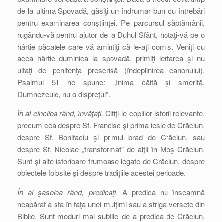
de la ultima Spovadă, găsiţi un îndrumar bun cu întrebări
pentru examinarea conştiinţei. Pe parcursul săptămânii,
rugându-vă pentru ajutor de la Duhul Sfânt, notaţi-vă pe o
hârtie păcatele care vă amintiţi că le-aţi comis. Veniţi cu
acea hârtie duminica la spovadă, primiţi iertarea şi nu
uitaţi de penitenţa prescrisă (îndeplinirea canonului).
Psalmul 51 ne spune: „Inima căită şi smerită,
Dumnezeule, nu o dispreţui”.
În al cincilea rând, învăţaţi.
Citiţi-le copiilor istorii relevante,
precum cea despre Sf. Francisc şi prima iesle de Crăciun,
despre Sf. Bonifaciu şi primul brad de Crăciun, sau
despre Sf. Nicolae „transformat” de alţii în Moş Crăciun.
Sunt şi alte istorioare frumoase legate de Crăciun, despre
obiectele folosite şi despre tradiţiile acestei perioade.
În al şaselea rând, predicaţi
. A predica nu înseamnă
neapărat a sta în faţa unei mulţimi sau a striga versete din
Biblie. Sunt moduri mai subtile de a predica de Crăciun,