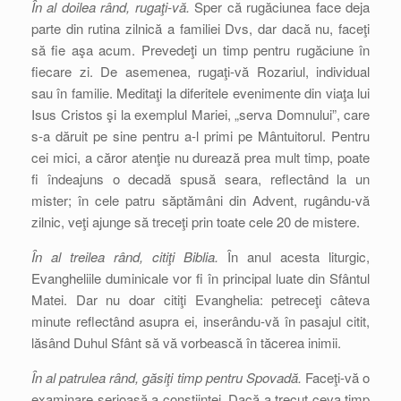
În al doilea rând, rugaţi-vă.
Sper că rugăciunea face deja
parte din rutina zilnică a familiei Dvs, dar dacă nu, faceţi
să fie aşa acum. Prevedeţi un timp pentru rugăciune în
fiecare zi. De asemenea, rugaţi-vă Rozariul, individual
sau în familie. Meditaţi la diferitele evenimente din viaţa lui
Isus Cristos şi la exemplul Mariei, „serva Domnului”, care
s-a dăruit pe sine pentru a-l primi pe Mântuitorul. Pentru
cei mici, a căror atenţie nu durează prea mult timp, poate
fi îndeajuns o decadă spusă seara, reflectând la un
mister; în cele patru săptămâni din Advent, rugându-vă
zilnic, veţi ajunge să treceţi prin toate cele 20 de mistere.
În al treilea rând, citiţi Biblia.
În anul acesta liturgic,
Evangheliile duminicale vor fi în principal luate din Sfântul
Matei. Dar nu doar citiţi Evanghelia: petreceţi câteva
minute reflectând asupra ei, inserându-vă în pasajul citit,
lăsând Duhul Sfânt să vă vorbească în tăcerea inimii.
În al patrulea rând, găsiţi timp pentru Spovadă.
Faceţi-vă o
examinare serioasă a conştiinţei. Dacă a trecut ceva timp