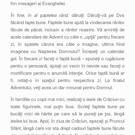
fim mesageri ai Evangheliei.
În fine, în al şaptelea rând, dăruiţi.
Dăruiţi-vă pe Dvs
făcând fapte bune. Faptele bune ajută la vindecarea rănilor
făcute de păcat, inclusiv a rănilor noastre. Vă amintiţi de
acele calendare de Advent cu câte o „uşiţă” pentru fiecare
zi, în spatele cărora era câte o imagine, ultima fiind
imaginea cu Naşterea Domnului? Începeţi un calendar
gol. În fiecare zi faceţi o faptă bună – spuneţi o rugăciune
pentru o persoană, ajutaţi un vecin în nevoie sau faceţi o
mortificare pentru o anumită intenţie. Orice faptă bună ar
fi, notaţi-o în spaţiul pentru respectiva zi. La finalul
Adventului, veţi avea un dar minunat pentru Domnul.
În familiile cu copii mai mici, realizaţi o iesle de Crăciun cu
toate figurinele, mai puţin Isus. Scrieţi faptele bune pe
bucăţi mici de hârtie pe care să le puneţi pe jos, lângă
ieslea lui Isus. Apoi, în ziua de Crăciun, aşezaţi şi Pruncul
Sfânt, lângă care vor sta drept cadouri faptele bune făcute