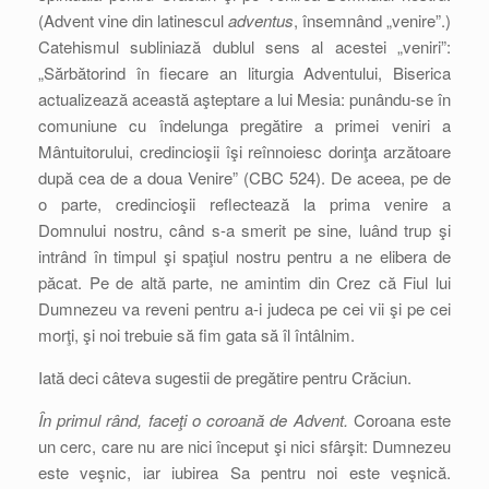
(Advent vine din latinescul
adventus
, însemnând „venire”.)
Catehismul subliniază dublul sens al acestei „veniri”:
„Sărbătorind în fiecare an liturgia Adventului, Biserica
actualizează această aşteptare a lui Mesia: punându-se în
comuniune cu îndelunga pregătire a primei veniri a
Mântuitorului, credincioşii îşi reînnoiesc dorinţa arzătoare
după cea de a doua Venire” (CBC 524). De aceea, pe de
o parte, credincioşii reflectează la prima venire a
Domnului nostru, când s-a smerit pe sine, luând trup şi
intrând în timpul şi spaţiul nostru pentru a ne elibera de
păcat. Pe de altă parte, ne amintim din Crez că Fiul lui
Dumnezeu va reveni pentru a-i judeca pe cei vii şi pe cei
morţi, şi noi trebuie să fim gata să îl întâlnim.
Iată deci câteva sugestii de pregătire pentru Crăciun.
În primul rând, faceţi o coroană de Advent.
Coroana este
un cerc, care nu are nici început şi nici sfârşit: Dumnezeu
este veşnic, iar iubirea Sa pentru noi este veşnică.