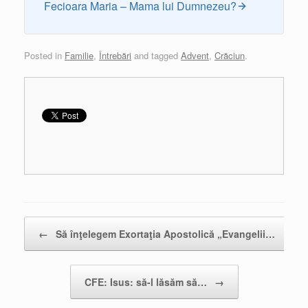
Fecioara Maria – Mama lui Dumnezeu?
Posted in
Familie
,
Întrebări
and tagged
Advent
,
Crăciun
.
Post navigation
←
Să înţelegem Exortaţia Apostolică „Evangelii…
CFE: Isus: să-l lăsăm să…
→