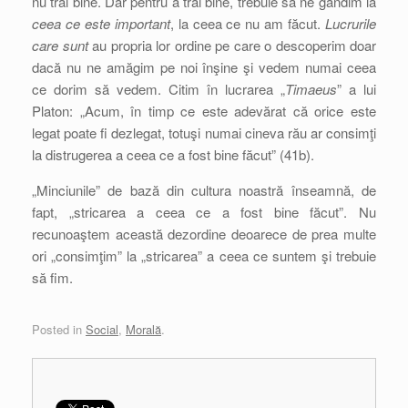
nu trăi bine. Dar pentru a trăi bine, trebuie să ne gândim la
ceea ce este important
, la ceea ce nu am făcut.
Lucrurile
care sunt
au propria lor ordine pe care o descoperim doar
dacă nu ne amăgim pe noi înşine şi vedem numai ceea
ce dorim să vedem. Citim în lucrarea „
Timaeus
” a lui
Platon: „Acum, în timp ce este adevărat că orice este
legat poate fi dezlegat, totuşi numai cineva rău ar consimţi
la distrugerea a ceea ce a fost bine făcut” (41b).
„Minciunile” de bază din cultura noastră înseamnă, de
fapt, „stricarea a ceea ce a fost bine făcut”. Nu
recunoaştem această dezordine deoarece de prea multe
ori „consimţim” la „stricarea” a ceea ce suntem şi trebuie
să fim.
Posted in
Social
,
Morală
.