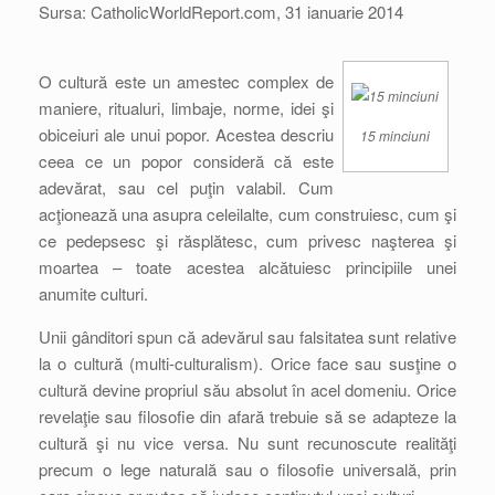
Sursa: CatholicWorldReport.com, 31 ianuarie 2014
O cultură este un amestec complex de
maniere, ritualuri, limbaje, norme, idei şi
obiceiuri ale unui popor. Acestea descriu
15 minciuni
ceea ce un popor consideră că este
adevărat, sau cel puţin valabil. Cum
acţionează una asupra celeilalte, cum construiesc, cum şi
ce pedepsesc şi răsplătesc, cum privesc naşterea şi
moartea – toate acestea alcătuiesc principiile unei
anumite culturi.
Unii gânditori spun că adevărul sau falsitatea sunt relative
la o cultură (multi-culturalism). Orice face sau susţine o
cultură devine propriul său absolut în acel domeniu. Orice
revelaţie sau filosofie din afară trebuie să se adapteze la
cultură şi nu vice versa. Nu sunt recunoscute realităţi
precum o lege naturală sau o filosofie universală, prin