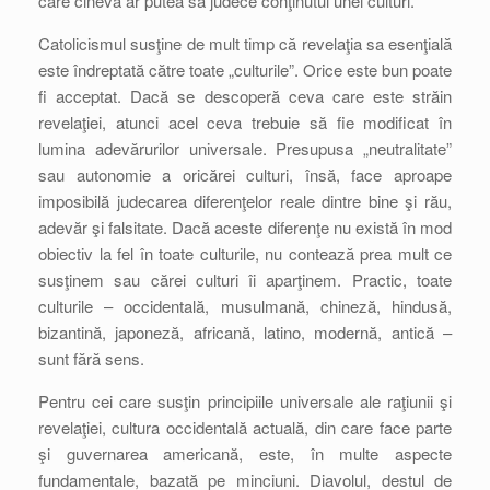
care cineva ar putea să judece conţinutul unei culturi.
Catolicismul susţine de mult timp că revelaţia sa esenţială
este îndreptată către toate „culturile”. Orice este bun poate
fi acceptat. Dacă se descoperă ceva care este străin
revelaţiei, atunci acel ceva trebuie să fie modificat în
lumina adevărurilor universale. Presupusa „neutralitate”
sau autonomie a oricărei culturi, însă, face aproape
imposibilă judecarea diferenţelor reale dintre bine şi rău,
adevăr şi falsitate. Dacă aceste diferenţe nu există în mod
obiectiv la fel în toate culturile, nu contează prea mult ce
susţinem sau cărei culturi îi aparţinem. Practic, toate
culturile – occidentală, musulmană, chineză, hindusă,
bizantină, japoneză, africană, latino, modernă, antică –
sunt fără sens.
Pentru cei care susţin principiile universale ale raţiunii şi
revelaţiei, cultura occidentală actuală, din care face parte
şi guvernarea americană, este, în multe aspecte
fundamentale, bazată pe minciuni. Diavolul, destul de