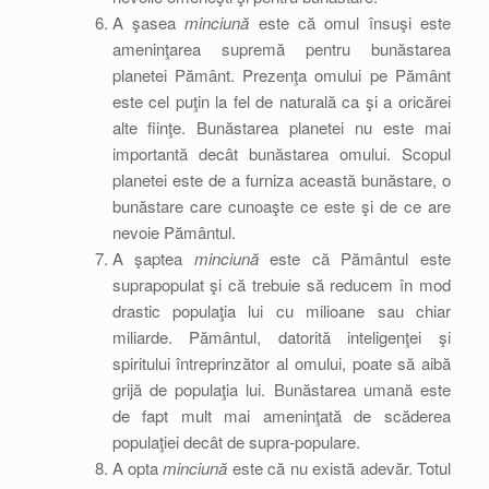
A şasea
minciună
este că omul însuşi este
ameninţarea supremă pentru bunăstarea
planetei Pământ. Prezenţa omului pe Pământ
este cel puţin la fel de naturală ca şi a oricărei
alte fiinţe. Bunăstarea planetei nu este mai
importantă decât bunăstarea omului. Scopul
planetei este de a furniza această bunăstare, o
bunăstare care cunoaşte ce este şi de ce are
nevoie Pământul.
A şaptea
minciună
este că Pământul este
suprapopulat şi că trebuie să reducem în mod
drastic populaţia lui cu milioane sau chiar
miliarde. Pământul, datorită inteligenţei şi
spiritului întreprinzător al omului, poate să aibă
grijă de populaţia lui. Bunăstarea umană este
de fapt mult mai ameninţată de scăderea
populaţiei decât de supra-populare.
A opta
minciună
este că nu există adevăr. Totul