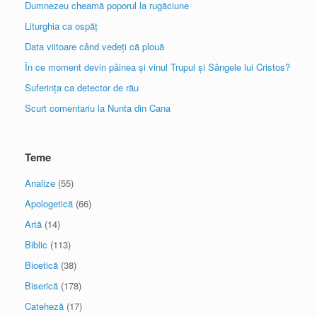
Dumnezeu cheamă poporul la rugăciune
Liturghia ca ospăț
Data viitoare când vedeți că plouă
În ce moment devin pâinea și vinul Trupul și Sângele lui Cristos?
Suferința ca detector de rău
Scurt comentariu la Nunta din Cana
Teme
Analize
(55)
Apologetică
(66)
Artă
(14)
Biblic
(113)
Bioetică
(38)
Biserică
(178)
Cateheză
(17)