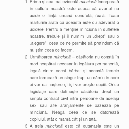
Prima şi cea mai evidentă
minciună
încorporată
în cultura noastră este aceea că avortul nu
ucide o fiinţă umană concretă, reală. Toate
mărturiile arată că aceasta este cu adevărat o
ucidere. Pentru a menţine minciuna în sufletele
noastre, trebuie şi îl numim un „drept” sau o
„alegere”, ceea ce ne permite să pretindem că
nu ştim ceea ce facem.
Următoarea
minciună
– căsătoria nu constă în
mod neapărat necesar în legătura permanentă,
legală dintre acest bărbat şi această femeie
care formează un singur trup, un cămin în care
ei vor da naştere şi îşi vor creşte copiii. Orice
legislaţie care defineşte căsătoria drept un
simplu contract civil între persoane de acelaşi
sex sau alte aranjamente se bazează pe
minciună. Neagă ceea ce se datorează
copilului, atât o mamă cât şi un tată.
A treia
minciună
este că eutanasia este un