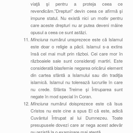
viaţă şi pentru a proteja ceea ce
revendicăm.”Drepturi” devin ceea ce afirmă şi
impune statul. Nu există nici un motiv pentru
care aceste drepturi nu ar putea deveni mâine
opusul a ceea ce sunt astăzi.
Minciuna
numărul unsprezece este că Islamul
este doar o religie a păcii. Islamul s-a extins
însă cel mai mult prin război. Cei care mor în
războaiele sale sunt consideraţi martiri. Este
considerată blasfemie negarea oricărui element
din cartea sfântă a Islamului sau din tradiţia
islamică. Islamul nu tolerează lucrurile în care
nu crede. Sfânta Treime şi Întruparea sunt
negate în mod special în Coran.
Minciuna
numărul doisprezece este că Isus
Cristos nu este cine a spus El că este, adică
Cuvântul Întrupat al lui Dumnezeu. Toate
presupusele dovezi care ar nega acest adevăr
nu rezistă la o examinare mai atentă.