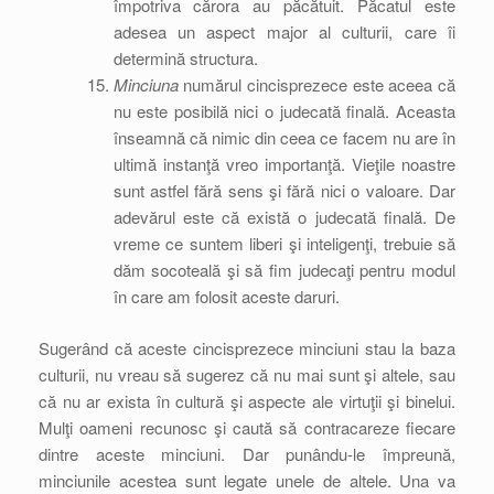
împotriva cărora au păcătuit. Păcatul este
adesea un aspect major al culturii, care îi
determină structura.
Minciuna
numărul cincisprezece este aceea că
nu este posibilă nici o judecată finală. Aceasta
înseamnă că nimic din ceea ce facem nu are în
ultimă instanţă vreo importanţă. Vieţile noastre
sunt astfel fără sens şi fără nici o valoare. Dar
adevărul este că există o judecată finală. De
vreme ce suntem liberi şi inteligenţi, trebuie să
dăm socoteală şi să fim judecaţi pentru modul
în care am folosit aceste daruri.
Sugerând că aceste cincisprezece minciuni stau la baza
culturii, nu vreau să sugerez că nu mai sunt şi altele, sau
că nu ar exista în cultură şi aspecte ale virtuţii şi binelui.
Mulţi oameni recunosc şi caută să contracareze fiecare
dintre aceste minciuni. Dar punându-le împreună,
minciunile acestea sunt legate unele de altele. Una va