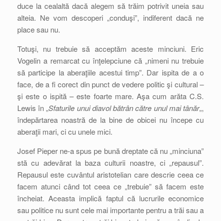
duce la cealaltă dacă alegem să trăim potrivit uneia sau
alteia. Ne vom descoperi „conduşi”, indiferent dacă ne
place sau nu.
Totuşi, nu trebuie să acceptăm aceste minciuni. Eric
Vogelin a remarcat cu înţelepciune că „nimeni nu trebuie
să participe la aberaţiile acestui timp”. Dar ispita de a o
face, de a fi corect din punct de vedere politic şi cultural –
şi este o ispită – este foarte mare. Aşa cum arăta C.S.
Lewis în „
Sfaturile unui diavol bătrân către unul mai tânăr
„,
îndepărtarea noastră de la bine de obicei nu începe cu
aberaţii mari, ci cu unele mici.
Josef Pieper ne-a spus pe bună dreptate că nu „minciuna”
stă cu adevărat la baza culturii noastre, ci „repausul”.
Repausul este cuvântul aristotelian care descrie ceea ce
facem atunci când tot ceea ce „trebuie” să facem este
încheiat. Aceasta implică faptul că lucrurile economice
sau politice nu sunt cele mai importante pentru a trăi sau a