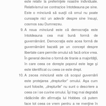
este relativ la preferinţele noastre individuale.
Relativismul se contrazice întotdeauna pe sine.
Este o minciună să susţii că omul nu poate
cunoaşte nici un adevăr despre sine însuşi,
cosmos sau Dumnezeu.
A noua
minciună
este că democraţia este
întotdeauna cea mai bună formă de
guvernământ. Democraţia este acea formă de
guvernământ bazată pe un concept despre
libertate care permite omului să facă orice vrea.
În general devine o formă de tiranie a majorităţii,
în care ceea ce doreşte poporul este lege şi
este identificat cu ceea ce este drept.
A zecea
minciună
este că scopul guvernării
este protejarea „drepturilor” omului. Aşa cum
sunt folosite, „drepturile” nu sunt o descriere a
ceea ce i se cuvine omului. Îşi trag mai degrabă
rădăcinile din afirmaţia lui Hobbes că putem
face tot ceea ce vrem pentru a ne menţine în