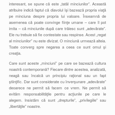
interesant, se spune că este „tatăl minciunilor”. Această
atribuire indică faptul că diavolul îşi bazează propria viaţă
pe minciuna despre propria lui valoare. Înseamnă de
asemenea că poate convinge fiinţe umane – care îl pot
imita – că minciunile după care trăiesc sunt „adevărate”.
Ele nu trebuie să fie contestate sau respinse. Acest „regat
al minciunilor” nu este divizat. O minciună urmează alteia.
Toate converg spre negarea a ceea ce sunt omul şi
creaţia.
Care sunt aceste „minciuni” pe care se bazează cultura
noastră contemporană? Fiecare dintre acestea, analizată,
neagă sau încalcă un principiu raţional sau un fapt
ştiinţific. Dar sunt considerate cu înverşunare „adevărate”
deoarece ne permit să facem ce vrem. Ne permit să
evităm responsabilităţile pentru acţiunile pe care le
alegem. Insistăm că sunt „drepturile”, „privilegiile” sau
„libertăţile” noastre.