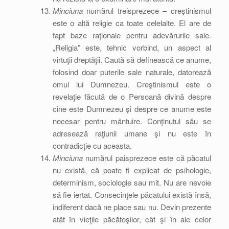
Minciuna
numărul treisprezece – creştinismul
este o altă religie ca toate celelalte. El are de
fapt baze raţionale pentru adevărurile sale.
„Religia” este, tehnic vorbind, un aspect al
virtuţii dreptăţii. Caută să definească ce anume,
folosind doar puterile sale naturale, datorează
omul lui Dumnezeu. Creştinismul este o
revelaţie făcută de o Persoană divină despre
cine este Dumnezeu şi despre ce anume este
necesar pentru mântuire. Conţinutul său se
adresează raţiunii umane şi nu este în
contradicţie cu aceasta.
Minciuna
numărul paisprezece este că păcatul
nu există, că poate fi explicat de psihologie,
determinism, sociologie sau mit. Nu are nevoie
să fie iertat. Consecinţele păcatului există însă,
indiferent dacă ne place sau nu. Devin prezente
atât în vieţile păcătoşilor, cât şi în ale celor