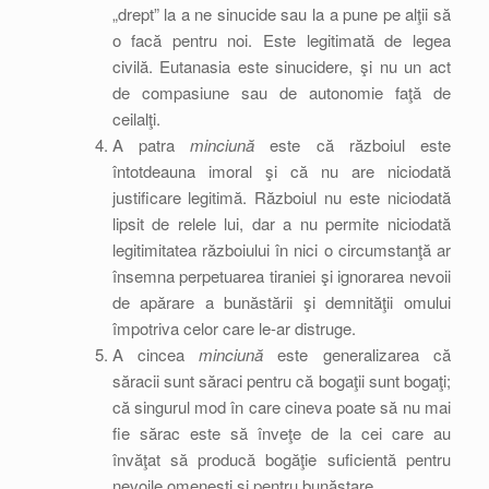
„drept” la a ne sinucide sau la a pune pe alţii să
o facă pentru noi. Este legitimată de legea
civilă. Eutanasia este sinucidere, şi nu un act
de compasiune sau de autonomie faţă de
ceilalţi.
A patra
minciună
este că războiul este
întotdeauna imoral şi că nu are niciodată
justificare legitimă. Războiul nu este niciodată
lipsit de relele lui, dar a nu permite niciodată
legitimitatea războiului în nici o circumstanţă ar
însemna perpetuarea tiraniei şi ignorarea nevoii
de apărare a bunăstării şi demnităţii omului
împotriva celor care le-ar distruge.
A cincea
minciună
este generalizarea că
săracii sunt săraci pentru că bogaţii sunt bogaţi;
că singurul mod în care cineva poate să nu mai
fie sărac este să înveţe de la cei care au
învăţat să producă bogăţie suficientă pentru
nevoile omeneşti şi pentru bunăstare.