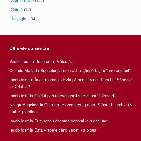
Spiritualitate
(427)
Ştiinţă
(12)
Teologie
(194)
Ultimele comentarii
Vasile Taut
la
De luna ta, Măicuţă…
Corlade Maria
la
Rugăciunea mentală, o „împărtăşire între prieteni”
Iacob Iosif
la
În ce moment devin pâinea și vinul Trupul și Sângele
lui Cristos?
Iacob Iosif
la
Ghidul pentru evanghelizare al unui introvertit
Neagu Angelica
la
Cum să te pregătești pentru Sfânta Liturghie (5
sfaturi practice)
Iacob Iosif
la
Dumnezeu cheamă poporul la rugăciune
Iacob Iosif
la
Data viitoare când vedeți că plouă