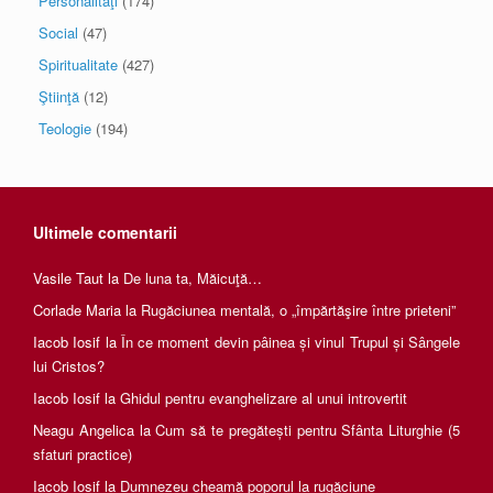
Personalităţi
(174)
Social
(47)
Spiritualitate
(427)
Ştiinţă
(12)
Teologie
(194)
Ultimele comentarii
Vasile Taut
la
De luna ta, Măicuţă…
Corlade Maria
la
Rugăciunea mentală, o „împărtăşire între prieteni”
Iacob Iosif
la
În ce moment devin pâinea și vinul Trupul și Sângele
lui Cristos?
Iacob Iosif
la
Ghidul pentru evanghelizare al unui introvertit
Neagu Angelica
la
Cum să te pregătești pentru Sfânta Liturghie (5
sfaturi practice)
Iacob Iosif
la
Dumnezeu cheamă poporul la rugăciune