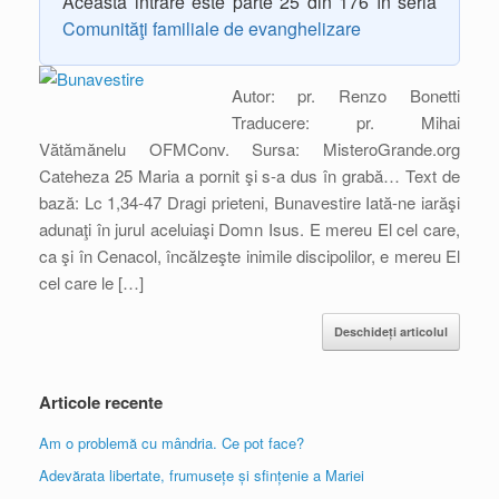
Această intrare este parte 25 din 176 în seria
Comunităţi familiale de evanghelizare
Autor: pr. Renzo Bonetti
Traducere: pr. Mihai
Vătămănelu OFMConv. Sursa: MisteroGrande.org
Cateheza 25 Maria a pornit şi s-a dus în grabă… Text de
bază: Lc 1,34-47 Dragi prieteni, Bunavestire Iată-ne iarăşi
adunaţi în jurul aceluiaşi Domn Isus. E mereu El cel care,
ca şi în Cenacol, încălzeşte inimile discipolilor, e mereu El
cel care le […]
Deschideți articolul
Articole recente
Am o problemă cu mândria. Ce pot face?
Adevărata libertate, frumusețe și sfințenie a Mariei