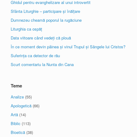
Ghidul pentru evanghelizare al unui introvertit
Sfânta Liturghie – participare și înălțare
Dumnezeu cheamă poporul la rugăciune
Liturghia ca ospăț
Data viitoare când vedeți că plouă
În ce moment devin pâinea și vinul Trupul și Sângele lui Cristos?
Suferința ca detector de rău
Scurt comentariu la Nunta din Cana
Teme
Analize
(55)
Apologetică
(66)
Artă
(14)
Biblic
(113)
Bioetică
(38)