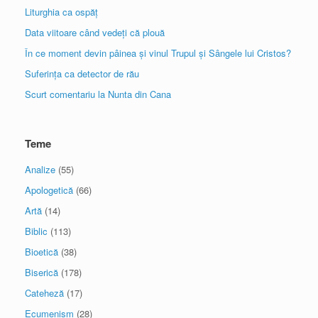
Liturghia ca ospăț
Data viitoare când vedeți că plouă
În ce moment devin pâinea și vinul Trupul și Sângele lui Cristos?
Suferința ca detector de rău
Scurt comentariu la Nunta din Cana
Teme
Analize
(55)
Apologetică
(66)
Artă
(14)
Biblic
(113)
Bioetică
(38)
Biserică
(178)
Cateheză
(17)
Ecumenism
(28)