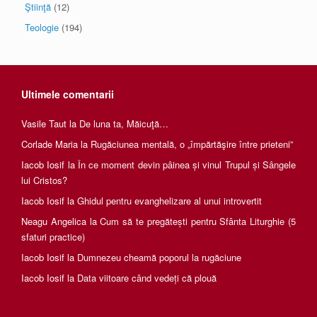
Ştiinţă
(12)
Teologie
(194)
Ultimele comentarii
Vasile Taut
la
De luna ta, Măicuţă…
Corlade Maria
la
Rugăciunea mentală, o „împărtăşire între prieteni”
Iacob Iosif
la
În ce moment devin pâinea și vinul Trupul și Sângele
lui Cristos?
Iacob Iosif
la
Ghidul pentru evanghelizare al unui introvertit
Neagu Angelica
la
Cum să te pregătești pentru Sfânta Liturghie (5
sfaturi practice)
Iacob Iosif
la
Dumnezeu cheamă poporul la rugăciune
Iacob Iosif
la
Data viitoare când vedeți că plouă