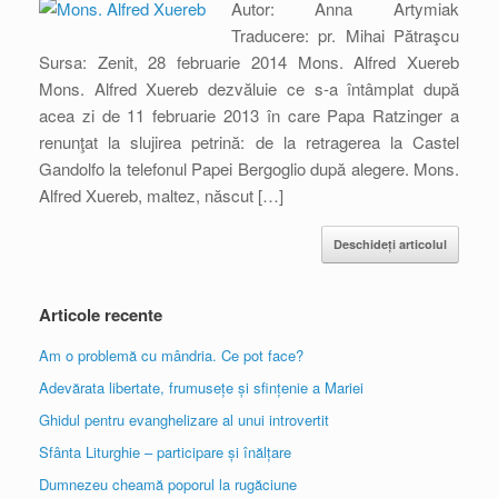
Autor: Anna Artymiak
Traducere: pr. Mihai Pătraşcu
Sursa: Zenit, 28 februarie 2014 Mons. Alfred Xuereb
Mons. Alfred Xuereb dezvăluie ce s-a întâmplat după
acea zi de 11 februarie 2013 în care Papa Ratzinger a
renunţat la slujirea petrină: de la retragerea la Castel
Gandolfo la telefonul Papei Bergoglio după alegere. Mons.
Alfred Xuereb, maltez, născut […]
Deschideți articolul
Articole recente
Am o problemă cu mândria. Ce pot face?
Adevărata libertate, frumusețe și sfințenie a Mariei
Ghidul pentru evanghelizare al unui introvertit
Sfânta Liturghie – participare și înălțare
Dumnezeu cheamă poporul la rugăciune