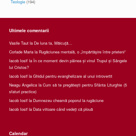
Teologie
(194)
Ultimele comentarii
Vasile Taut
la
De luna ta, Măicuţă…
Corlade Maria
la
Rugăciunea mentală, o „împărtăşire între prieteni”
Iacob Iosif
la
În ce moment devin pâinea și vinul Trupul și Sângele
lui Cristos?
Iacob Iosif
la
Ghidul pentru evanghelizare al unui introvertit
Neagu Angelica
la
Cum să te pregătești pentru Sfânta Liturghie (5
sfaturi practice)
Iacob Iosif
la
Dumnezeu cheamă poporul la rugăciune
Iacob Iosif
la
Data viitoare când vedeți că plouă
Calendar