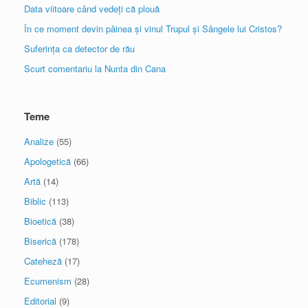
Data viitoare când vedeți că plouă
În ce moment devin pâinea și vinul Trupul și Sângele lui Cristos?
Suferința ca detector de rău
Scurt comentariu la Nunta din Cana
Teme
Analize
(55)
Apologetică
(66)
Artă
(14)
Biblic
(113)
Bioetică
(38)
Biserică
(178)
Cateheză
(17)
Ecumenism
(28)
Editorial
(9)