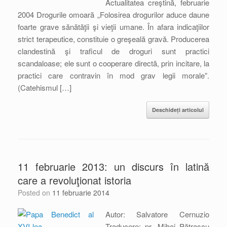
Actualitatea creştină, februarie
2004 Drogurile omoară „Folosirea drogurilor aduce daune
foarte grave sănătăţii şi vieţii umane. În afara indicaţiilor
strict terapeutice, constituie o greşeală gravă. Producerea
clandestină şi traficul de droguri sunt practici
scandaloase; ele sunt o cooperare directă, prin incitare, la
practici care contravin în mod grav legii morale”.
(Catehismul […]
Deschideți articolul
11 februarie 2013: un discurs în latină
care a revoluţionat istoria
Posted on
11 februarie 2014
Autor: Salvatore Cernuzio
Traducere: pr. Mihai Pătraşcu