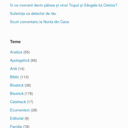
În ce moment devin pâinea și vinul Trupul și Sângele lui Cristos?
Suferința ca detector de rău
Scurt comentariu la Nunta din Cana
Teme
Analize
(55)
Apologetică
(66)
Artă
(14)
Biblic
(113)
Bioetică
(38)
Biserică
(178)
Cateheză
(17)
Ecumenism
(28)
Editorial
(9)
Familie
(78)