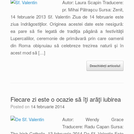
Autor: Laura Scapin Traducere:
pr. Mihai Pătraşcu Sursa: Zenit,
14 februarie 2013 Sf. Valentin Ziua de 14 februarie este
ziua îndrăgostiţilor. Originea acestei date este nesigură:
ea pare să fie legată de tradiţia păgână a festivităţii
Lupercaliilor, ceremonie de primăvară prin care oamenii
din Roma obişnuiau să celebreze trezirea naturii şi în
acest mod să […]
Deschideți articolul
Fiecare zi este o ocazie să îţi arăţi iubirea
Posted on
14 februarie 2014
Autor: Wendy Grace
Traducere: Radu Capan Sursa:
The Irish Catholic, 13 februarie 2014 De Sf. Valentin Este