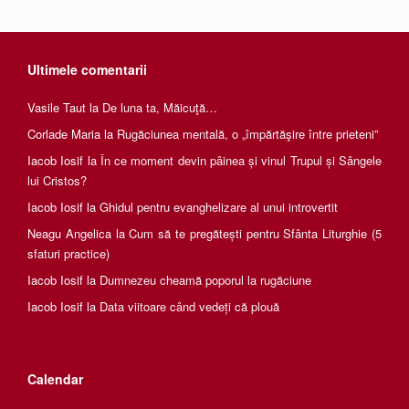
Ultimele comentarii
Vasile Taut
la
De luna ta, Măicuţă…
Corlade Maria
la
Rugăciunea mentală, o „împărtăşire între prieteni”
Iacob Iosif
la
În ce moment devin pâinea și vinul Trupul și Sângele
lui Cristos?
Iacob Iosif
la
Ghidul pentru evanghelizare al unui introvertit
Neagu Angelica
la
Cum să te pregătești pentru Sfânta Liturghie (5
sfaturi practice)
Iacob Iosif
la
Dumnezeu cheamă poporul la rugăciune
Iacob Iosif
la
Data viitoare când vedeți că plouă
Calendar