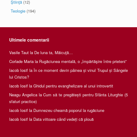
Ştiinţă
(12)
Teologie
(194)
Ultimele comentarii
Vasile Taut
la
De luna ta, Măicuţă…
Corlade Maria
la
Rugăciunea mentală, o „împărtăşire între prieteni”
Iacob Iosif
la
În ce moment devin pâinea și vinul Trupul și Sângele
lui Cristos?
Iacob Iosif
la
Ghidul pentru evanghelizare al unui introvertit
Neagu Angelica
la
Cum să te pregătești pentru Sfânta Liturghie (5
sfaturi practice)
Iacob Iosif
la
Dumnezeu cheamă poporul la rugăciune
Iacob Iosif
la
Data viitoare când vedeți că plouă