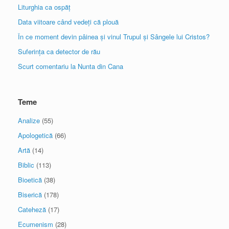
Liturghia ca ospăț
Data viitoare când vedeți că plouă
În ce moment devin pâinea și vinul Trupul și Sângele lui Cristos?
Suferința ca detector de rău
Scurt comentariu la Nunta din Cana
Teme
Analize
(55)
Apologetică
(66)
Artă
(14)
Biblic
(113)
Bioetică
(38)
Biserică
(178)
Cateheză
(17)
Ecumenism
(28)