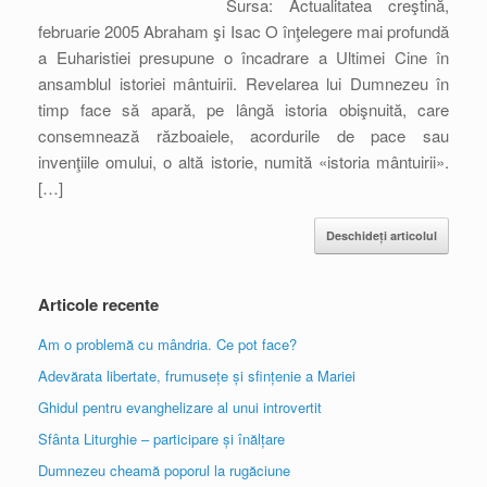
Sursa: Actualitatea creştină,
februarie 2005 Abraham şi Isac O înţelegere mai profundă
a Euharistiei presupune o încadrare a Ultimei Cine în
ansamblul istoriei mântuirii. Revelarea lui Dumnezeu în
timp face să apară, pe lângă istoria obişnuită, care
consemnează războaiele, acordurile de pace sau
invenţiile omului, o altă istorie, numită «istoria mântuirii».
[…]
Deschideți articolul
Articole recente
Am o problemă cu mândria. Ce pot face?
Adevărata libertate, frumusețe și sfințenie a Mariei
Ghidul pentru evanghelizare al unui introvertit
Sfânta Liturghie – participare și înălțare
Dumnezeu cheamă poporul la rugăciune