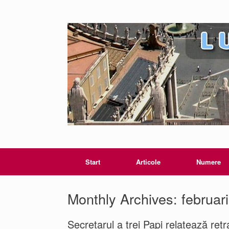
Start
Articole
Numere
Monthly Archives:
februar
Secretarul a trei Papi relatează ret