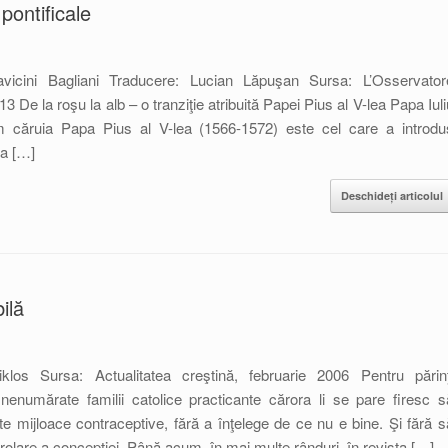
pontificale
avicini Bagliani Traducere: Lucian Lăpuşan Sursa: L’Osservator
 De la roşu la alb – o tranziţie atribuită Papei Pius al V-lea Papa Iuli
orm căruia Papa Pius al V-lea (1566-1572) este cel care a introdu
ea […]
Deschideți articolul
ilă
klos Sursa: Actualitatea creştină, februarie 2006 Pentru părinţ
nenumărate familii catolice practicante cărora li se pare firesc s
lte mijloace contraceptive, fără a înţelege de ce nu e bine. Şi fără s
rolare a concepţiei. Până acum, în mai multe rânduri, în revista […]