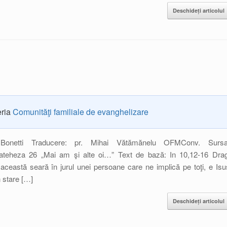
Deschideți articolul
eria
Comunităţi familiale de evanghelizare
Bonetti Traducere: pr. Mihai Vătămănelu OFMConv. Sursa
ateheza 26 „Mai am şi alte oi…” Text de bază: In 10,12-16 Drag
 această seară în jurul unei persoane care ne implică pe toţi, e Isu
 stare […]
Deschideți articolul