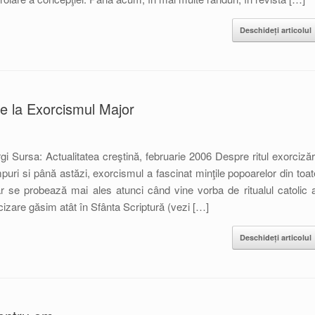
Deschideți articolul
ire la Exorcismul Major
gi Sursa: Actualitatea creştină, februarie 2006 Despre ritul exorcizări
puri si până astăzi, exorcismul a fascinat minţile popoarelor din toat
ăr se probează mai ales atunci când vine vorba de ritualul catolic a
cizare găsim atât în Sfânta Scriptură (vezi […]
Deschideți articolul