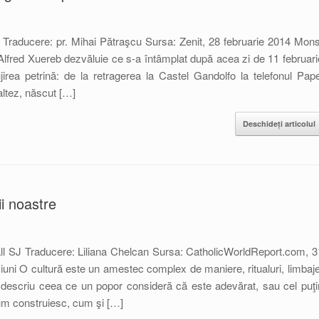
Traducere: pr. Mihai Pătraşcu Sursa: Zenit, 28 februarie 2014 Mons
lfred Xuereb dezvăluie ce s-a întâmplat după acea zi de 11 februari
irea petrină: de la retragerea la Castel Gandolfo la telefonul Pape
ltez, născut […]
Deschideți articolul
ii noastre
ll SJ Traducere: Liliana Chelcan Sursa: CatholicWorldReport.com, 3
iuni O cultură este un amestec complex de maniere, ritualuri, limbaje
a descriu ceea ce un popor consideră că este adevărat, sau cel puţi
cum construiesc, cum şi […]