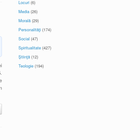
Locuri
(6)
Media
(26)
Morală
(29)
Personalităţi
(174)
Social
(47)
Spiritualitate
(427)
Ştiinţă
(12)
i
Teologie
(194)
.
e
n