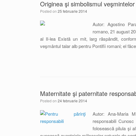
Originea şi simbolismul veşmintelor 
Posted on
25 februarie 2014
Autor: Agostino Par
romano, 21 august 2013
al II-lea Există un mit, larg răspândit, conf
veşmântul talar alb pentru Pontifii romani; el făc
Maternitate şi paternitate responsab
Posted on
24 februarie 2014
Autor: Ana-Maria Mi
responsabili Cunosc 
folosească pilula şi a
cunoască avantajele mijloacelor naturale de cont