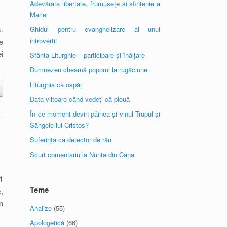
Adevărata libertate, frumusețe și sfințenie a
Mariei
.
Ghidul pentru evanghelizare al unui
introvertit
e
i
Sfânta Liturghie – participare și înălțare
Dumnezeu cheamă poporul la rugăciune
Liturghia ca ospăț
Data viitoare când vedeți că plouă
În ce moment devin pâinea și vinul Trupul și
Sângele lui Cristos?
Suferința ca detector de rău
Scurt comentariu la Nunta din Cana
1
Teme
,
n
Analize
(55)
Apologetică
(66)