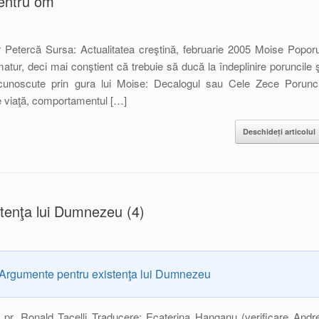
pentru om
 Petercă Sursa: Actualitatea creştină, februarie 2005 Moise Poporu
tur, deci mai conştient că trebuie să ducă la îndeplinire poruncile ş
 cunoscute prin gura lui Moise: Decalogul sau Cele Zece Porunci
de viaţă, comportamentul […]
Deschideți articolul
tenţa lui Dumnezeu (4)
Argumente pentru existenţa lui Dumnezeu
i pr. Ronald Tacelli Traducere: Ecaterina Hanganu (verificare Andre