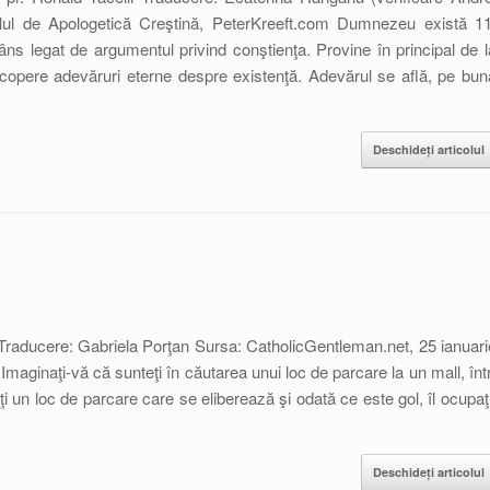
lul de Apologetică Creştină, PeterKreeft.com Dumnezeu există 11
s legat de argumentul privind conştienţa. Provine în principal de l
escopere adevăruri eterne despre existenţă. Adevărul se află, pe bun
Deschideți articolul
aducere: Gabriela Porţan Sursa: CatholicGentleman.net, 25 ianuari
Imaginaţi-vă că sunteţi în căutarea unui loc de parcare la un mall, într
i un loc de parcare care se eliberează şi odată ce este gol, îl ocupaţi
Deschideți articolul