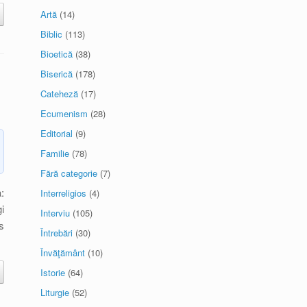
Artă
(14)
Biblic
(113)
Bioetică
(38)
Biserică
(178)
Cateheză
(17)
Ecumenism
(28)
Editorial
(9)
Familie
(78)
Fără categorie
(7)
:
Interreligios
(4)
i
Interviu
(105)
s
Întrebări
(30)
Învăţământ
(10)
Istorie
(64)
Liturgie
(52)