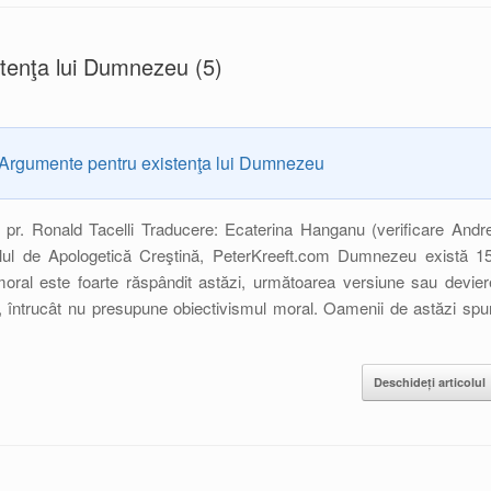
tenţa lui Dumnezeu (5)
Argumente pentru existenţa lui Dumnezeu
i pr. Ronald Tacelli Traducere: Ecaterina Hanganu (verificare Andre
lul de Apologetică Creştină, PeterKreeft.com Dumnezeu există 15
 moral este foarte răspândit astăzi, următoarea versiune sau devier
ă, întrucât nu presupune obiectivismul moral. Oamenii de astăzi spu
Deschideți articolul