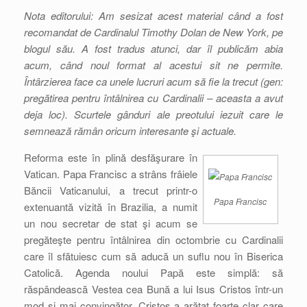
Nota editorului: Am sesizat acest material când a fost
recomandat de Cardinalul Timothy Dolan de New York, pe
blogul său. A fost tradus atunci, dar îl publicăm abia
acum, când noul format al acestui sit ne permite.
Întârzierea face ca unele lucruri acum să fie la trecut (gen:
pregătirea pentru întâlnirea cu Cardinalii – aceasta a avut
deja loc). Scurtele gânduri ale preotului iezuit care le
semnează rămân oricum interesante şi actuale.
Reforma este în plină desfăşurare în
Vatican. Papa Francisc a strâns frâiele
Băncii Vaticanului, a trecut printr-o
Papa Francisc
extenuantă vizită în Brazilia, a numit
un nou secretar de stat şi acum se
pregăteşte pentru întâlnirea din octombrie cu Cardinalii
care îl sfătuiesc cum să aducă un suflu nou în Biserica
Catolică. Agenda noului Papă este simplă: să
răspândească Vestea cea Bună a lui Isus Cristos într-un
mod şi mai convingător. Cristos a arătat foarte clar care