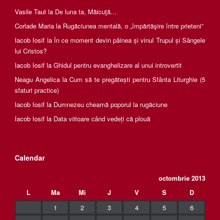
Vasile Taut
la
De luna ta, Măicuţă…
Corlade Maria
la
Rugăciunea mentală, o „împărtăşire între prieteni”
Iacob Iosif
la
În ce moment devin pâinea și vinul Trupul și Sângele
lui Cristos?
Iacob Iosif
la
Ghidul pentru evanghelizare al unui introvertit
Neagu Angelica
la
Cum să te pregătești pentru Sfânta Liturghie (5
sfaturi practice)
Iacob Iosif
la
Dumnezeu cheamă poporul la rugăciune
Iacob Iosif
la
Data viitoare când vedeți că plouă
Calendar
octombrie 2013
L
Ma
Mi
J
V
S
D
1
2
3
4
5
6