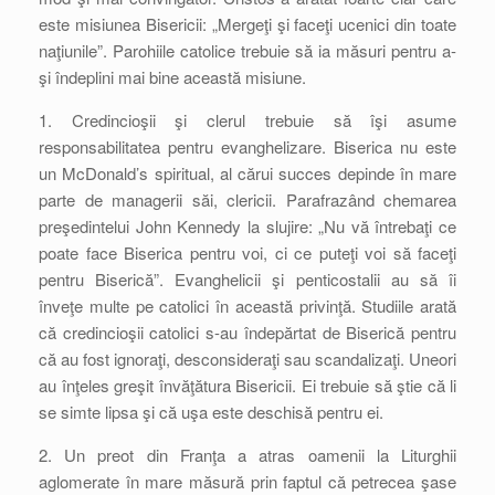
este misiunea Bisericii: „Mergeţi şi faceţi ucenici din toate
naţiunile”. Parohiile catolice trebuie să ia măsuri pentru a-
şi îndeplini mai bine această misiune.
1. Credincioşii şi clerul trebuie să îşi asume
responsabilitatea pentru evanghelizare. Biserica nu este
un McDonald’s spiritual, al cărui succes depinde în mare
parte de managerii săi, clericii. Parafrazând chemarea
preşedintelui John Kennedy la slujire: „Nu vă întrebaţi ce
poate face Biserica pentru voi, ci ce puteţi voi să faceţi
pentru Biserică”. Evanghelicii şi penticostalii au să îi
înveţe multe pe catolici în această privinţă. Studiile arată
că credincioşii catolici s-au îndepărtat de Biserică pentru
că au fost ignoraţi, desconsideraţi sau scandalizaţi. Uneori
au înţeles greşit învăţătura Bisericii. Ei trebuie să ştie că li
se simte lipsa şi că uşa este deschisă pentru ei.
2. Un preot din Franţa a atras oamenii la Liturghii
aglomerate în mare măsură prin faptul că petrecea şase