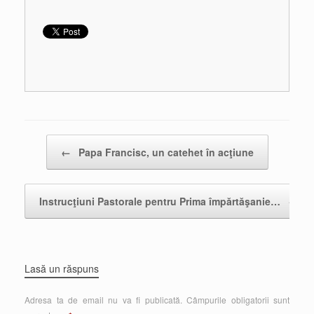
Post navigation
←
Papa Francisc, un catehet în acţiune
Instrucţiuni Pastorale pentru Prima împărtăşanie…
→
Lasă un răspuns
Adresa ta de email nu va fi publicată.
Câmpurile obligatorii sunt