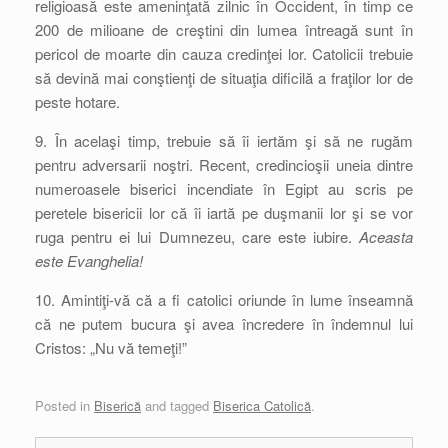
religioasă este ameninţată zilnic în Occident, în timp ce
200 de milioane de creştini din lumea întreagă sunt în
pericol de moarte din cauza credinţei lor. Catolicii trebuie
să devină mai conştienţi de situaţia dificilă a fraţilor lor de
peste hotare.
9. În acelaşi timp, trebuie să îi iertăm şi să ne rugăm
pentru adversarii noştri. Recent, credincioşii uneia dintre
numeroasele biserici incendiate în Egipt au scris pe
peretele bisericii lor că îi iartă pe duşmanii lor şi se vor
ruga pentru ei lui Dumnezeu, care este iubire.
Aceasta
este Evanghelia!
10. Amintiţi-vă că a fi catolici oriunde în lume înseamnă
că ne putem bucura şi avea încredere în îndemnul lui
Cristos: „Nu vă temeţi!”
Posted in
Biserică
and tagged
Biserica Catolică
.