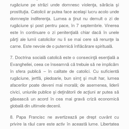
rugăciune pe străzi unde domnesc violenţa, sărăcia şi
prostituţia. Catolicii ar putea face acelaşi lucru acolo unde
domneşte indiferenţa. Lumea a ţinut nu demult o zi de
rugăciune şi post pentru pace, în 7 septembrie. Vinerea
este în continuare o zi penitenţială chiar dacă în unele
părţi ale lumii catolicilor nu li se mai cere să renunţe la
carne. Este nevoie de o puternică înflăcărare spirituală.
7. Doctrina socială catolică este o consecinţă esenţială a
Evangheliei, ceea ce înseamnă că trebuie să ne implicăm
în sfera publică – în calitate de catolici. Cu suficientă
rugăciune, jertfă, pledoarie, bun simţ şi mult har, lumea
afacerilor poate deveni mai morală; de asemenea, liderii
civici, uniunile publice şi deţinătorii de acţiuni ar putea să
găsească un acord în cea mai gravă criză economică
globală din ultimele decenii.
8. Papa Francisc ne avertizează pe drept cuvânt cu
privire la răul care este activ în această lume. Libertatea