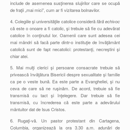
include de asemenea susţinerea slujirilor care se ocupă
de fraţii „mai mici”, cum ar fi vizitarea bolnavilor.
4. Colegiile şi universităţile catolice consideră
fără echivoc
că este o onoare a fi catolic, şi trebuie să fie cu adevărat
catolice în conţinutul lor. Oamenii care sunt adesea cei
mai mândri să facă parte dintr-o instituţie de învăţământ
catolică sunt de fapt necatolici: protestanţi, necreştini şi
chiar atei.
5. Mai mulţi clerici şi persoane consacrate trebuie să
privească învăţătura Bisericii despre sexualitate şi familie
ca pe o veste bună. Ea este parte a Evangheliei, şi nu
ceva de care să ne ruşinăm. De acord, trebuie să fie
transmisă cu tact şi înţelegere. Dar trebuie să fie
transmisă, cu încrederea că este parte a adevărului
mântuitor dat de Isus Cristos.
6. Rugaţi-vă. Un pastor protestant din Cartagena,
Columbia, organizează la ora 3.30 a.m. adunări de