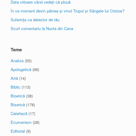
Data viitoare când vedeți că plouă
În ce moment devin pâinea și vinul Trupul și Sângele lui Cristos?
Suferința ca detector de rău
Scurt comentariu la Nunta din Cana
Teme
Analize
(55)
Apologetică
(66)
Artă
(14)
Biblic
(113)
Bioetică
(38)
Biserică
(178)
Cateheză
(17)
Ecumenism
(28)
Editorial
(9)