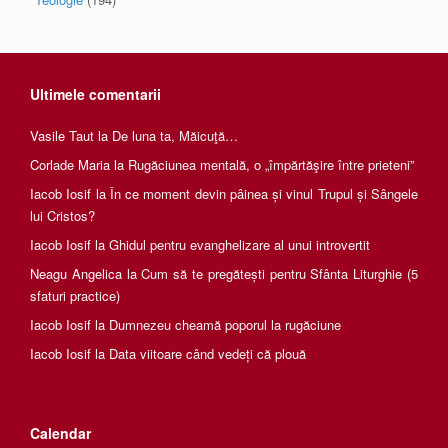
Ultimele comentarii
Vasile Taut
la
De luna ta, Măicuţă…
Corlade Maria
la
Rugăciunea mentală, o „împărtăşire între prieteni”
Iacob Iosif
la
În ce moment devin pâinea și vinul Trupul și Sângele
lui Cristos?
Iacob Iosif
la
Ghidul pentru evanghelizare al unui introvertit
Neagu Angelica
la
Cum să te pregătești pentru Sfânta Liturghie (5
sfaturi practice)
Iacob Iosif
la
Dumnezeu cheamă poporul la rugăciune
Iacob Iosif
la
Data viitoare când vedeți că plouă
Calendar