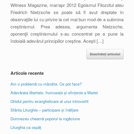
Witness Magazine, mar/apr 2012 Egoismul Filozoful ateu
Friedrich Nietzsche se poate să fi avut dreptate în
observaţiile lui cu privire la cel mai bun mod de a submina
creştinismul. Prea adesea, argumenta Nietzsche,
oponenţii creştinismului s-au concentrat pe a pune la
îndoială adevărul principiilor creştine. Aceşti […]
Deschideți articolul
Articole recente
Am o problemă cu mândria. Ce pot face?
Adevărata libertate, frumusețe și sfințenie a Mariei
Ghidul pentru evanghelizare al unui introvertit
Sfânta Liturghie – participare și înălțare
Dumnezeu cheamă poporul la rugăciune
Liturghia ca ospăț