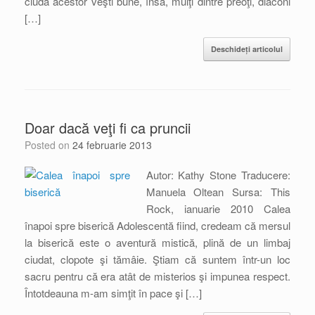
ciuda acestor veşti bune, însă, mulţi dintre preoţi, diaconi
[…]
Deschideți articolul
Doar dacă veţi fi ca pruncii
Posted on
24 februarie 2013
Autor: Kathy Stone Traducere:
Manuela Oltean Sursa: This
Rock, ianuarie 2010 Calea
înapoi spre biserică Adolescentă fiind, credeam că mersul
la biserică este o aventură mistică, plină de un limbaj
ciudat, clopote şi tămâie. Ştiam că suntem într-un loc
sacru pentru că era atât de misterios şi impunea respect.
Întotdeauna m-am simţit în pace şi […]