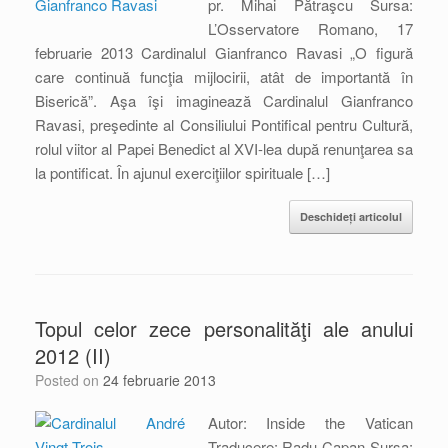
pr. Mihai Pătraşcu Sursa:
L’Osservatore Romano, 17
februarie 2013 Cardinalul Gianfranco Ravasi „O figură
care continuă funcţia mijlocirii, atât de importantă în
Biserică”. Aşa îşi imaginează Cardinalul Gianfranco
Ravasi, preşedinte al Consiliului Pontifical pentru Cultură,
rolul viitor al Papei Benedict al XVI-lea după renunţarea sa
la pontificat. În ajunul exerciţiilor spirituale […]
Deschideți articolul
Topul celor zece personalităţi ale anului
2012 (II)
Posted on
24 februarie 2013
Autor: Inside the Vatican
Traducere: Radu Capan Sursa: