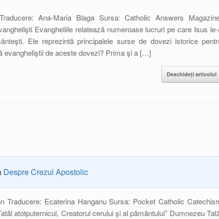
Traducere: Ana-Maria Blaga Sursa: Catholic Answers Magazine
vanghelişti Evangheliile relatează numeroase lucruri pe care Isus le-
ânteşti. Ele reprezintă principalele surse de dovezi istorice pentr
să evangheliştii de aceste dovezi? Prima şi a […]
Deschideți articolul
ia
Despre Crezul Apostolic
on Traducere: Ecaterina Hanganu Sursa: Pocket Catholic Catechis
tăl atotputernicul, Creatorul cerului şi al pământului” Dumnezeu Tată