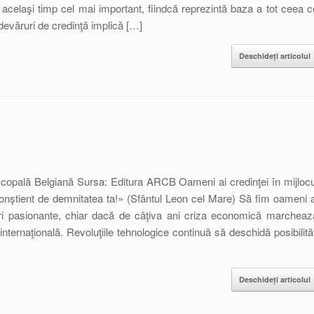
 acelaşi timp cel mai important, fiindcă reprezintă baza a tot ceea c
adevăruri de credinţă implică […]
Deschideți articolul
scopală Belgiană Sursa: Editura ARCB Oameni ai credinţei în mijlocu
 conştient de demnitatea ta!» (Sfântul Leon cel Mare) Să fim oameni a
uri pasionante, chiar dacă de câţiva ani criza economică marcheaz
nternaţională. Revoluţiile tehnologice continuă să deschidă posibilităţ
Deschideți articolul