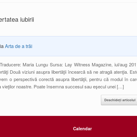
ertatea iubirii
ria
Arta de a trăi
 Traducere: Maria Lungu Sursa: Lay Witness Magazine, iul/aug 201
rtăţi Două viziuni asupra libertăţii încearcă să ne atragă atenţia. Est
vem o perspectivă corectă asupra libertăţii, pentru că modul în car
a vieţilor noastre. Poate însemna succesul sau eşecul unei […]
Deschideți articolul
Calendar