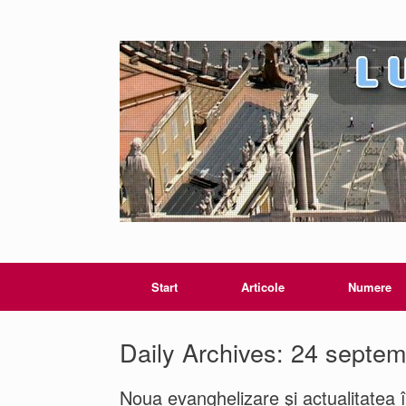
Start
Articole
Numere
Daily Archives:
24 septem
Noua evanghelizare şi actualitatea în