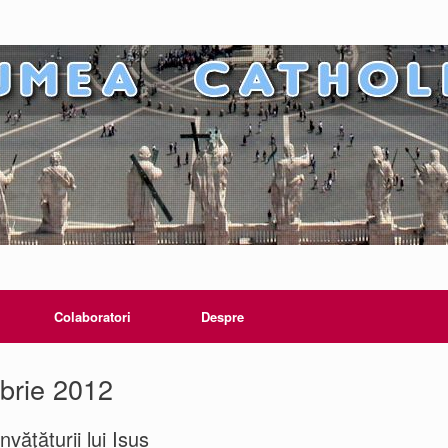
Colaboratori
Despre
brie 2012
văţăturii lui Isus