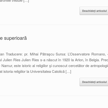
rohiile trebuie […]
Deschideți articolul
te superioară
lan Traducere: pr. Mihai Pătraşcu Sursa: L’Osservatore Romano, 
 Julien Ries Julien Ries s-a născut în 1920 la Arlon, în Belgia. Preo
 Namur, este istoric al religiilor şi cunoscut cercetător de antropologi
istoria religiilor la Universitatea Catolică […]
Deschideți articolul