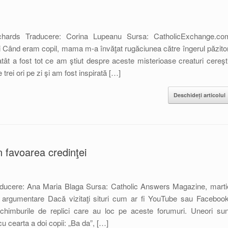
ichards Traducere: Corina Lupeanu Sursa: CatholicExchange.co
şti Când eram copil, mama m-a învăţat rugăciunea către îngerul păzitor
tât a fost tot ce am ştiut despre aceste misterioase creaturi cereşti
ei ori pe zi şi am fost inspirată […]
Deschideți articolul
 favoarea credinţei
aducere: Ana Maria Blaga Sursa: Catholic Answers Magazine, marti
 argumentare Dacă vizitaţi situri cum ar fi YouTube sau Facebook
 schimburile de replici care au loc pe aceste forumuri. Uneori sun
u cearta a doi copii: „Ba da”, […]