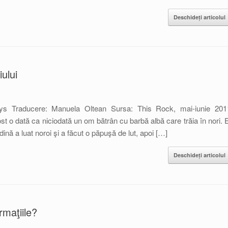
Deschideți articolul
ului
ys Traducere: Manuela Oltean Sursa: This Rock, mai-iunie 201
st o dată ca niciodată un om bătrân cu barbă albă care trăia în nori. E
dină a luat noroi şi a făcut o păpuşă de lut, apoi […]
Deschideți articolul
rmaţiile?