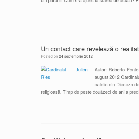
din parohii. Cum s-a ajuns la starea de astăzi? Pa
Un contact care revelează o realita
Posted on
24 septembrie 2012
Autor: Roberto Fonto
august 2012 Cardinalul
catolic din Dieceza de
religioasă. Timp de peste douăzeci de ani a predat 