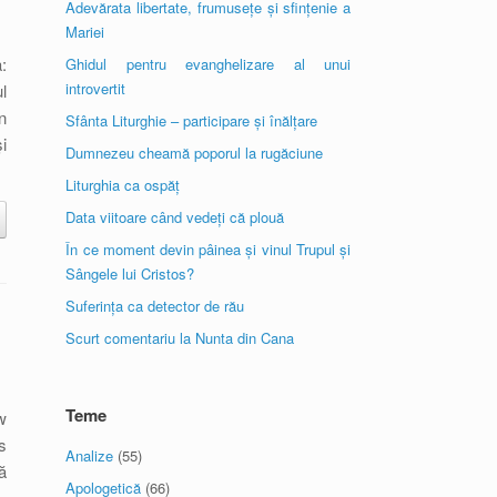
Adevărata libertate, frumusețe și sfințenie a
Mariei
:
Ghidul pentru evanghelizare al unui
introvertit
l
n
Sfânta Liturghie – participare și înălțare
i
Dumnezeu cheamă poporul la rugăciune
Liturghia ca ospăț
Data viitoare când vedeți că plouă
În ce moment devin pâinea și vinul Trupul și
Sângele lui Cristos?
Suferința ca detector de rău
Scurt comentariu la Nunta din Cana
Teme
w
s
Analize
(55)
ă
Apologetică
(66)