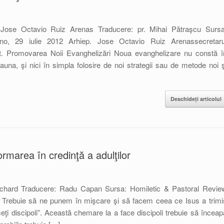
l Jose Octavio Ruiz Arenas Traducere: pr. Mihai Pătraşcu Sursa
no, 29 iulie 2012 Arhiep. Jose Octavio Ruiz Arenassecretaru
alpt. Promovarea Noii Evanghelizări Noua evanghelizare nu constă î
eauna, şi nici în simpla folosire de noi strategii sau de metode noi ş
Deschideți articolul
rmarea în credinţă a adulţilor
chard Traducere: Radu Capan Sursa: Homiletic & Pastoral Revie
. Trebuie să ne punem în mişcare şi să facem ceea ce Isus a trimi
eţi discipoli”. Această chemare la a face discipoli trebuie să înceap