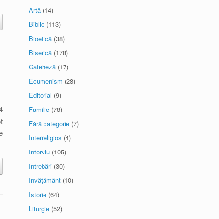
Artă
(14)
Biblic
(113)
Bioetică
(38)
Biserică
(178)
Cateheză
(17)
Ecumenism
(28)
Editorial
(9)
4
Familie
(78)
t
Fără categorie
(7)
e
Interreligios
(4)
Interviu
(105)
Întrebări
(30)
Învăţământ
(10)
Istorie
(64)
Liturgie
(52)