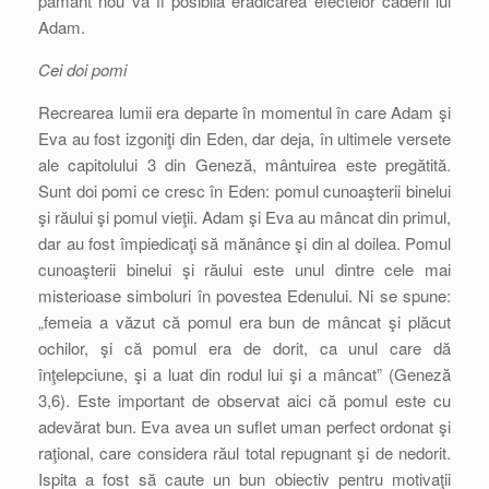
pământ nou va fi posibilă eradicarea efectelor căderii lui
Adam.
Cei doi pomi
Recrearea lumii era departe în momentul în care Adam şi
Eva au fost izgoniţi din Eden, dar deja, în ultimele versete
ale capitolului 3 din Geneză, mântuirea este pregătită.
Sunt doi pomi ce cresc în Eden: pomul cunoaşterii binelui
şi răului şi pomul vieţii. Adam şi Eva au mâncat din primul,
dar au fost împiedicaţi să mănânce şi din al doilea. Pomul
cunoaşterii binelui şi răului este unul dintre cele mai
misterioase simboluri în povestea Edenului. Ni se spune:
„femeia a văzut că pomul era bun de mâncat şi plăcut
ochilor, şi că pomul era de dorit, ca unul care dă
înţelepciune, şi a luat din rodul lui şi a mâncat” (Geneză
3,6). Este important de observat aici că pomul este cu
adevărat bun. Eva avea un suflet uman perfect ordonat şi
raţional, care considera răul total repugnant şi de nedorit.
Ispita a fost să caute un bun obiectiv pentru motivaţii