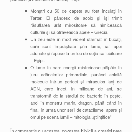
Monştri cu 50 de capete au fost încuiaţi în
Tartar. Ei pândesc de acolo şi îşi trimit
răsuflarea urât mirositoare să nimicească
culturile şi să otrăvească apele – Grecia.
Un zeu este în mod violent sfărmat în bucăţi,
care sunt împrăştiate prin lume, iar apoi
adunate şi repuse la un loc de soţia sa iubitoare
– Egipt.
O lume în care energii misterioase pâlpâie în
jurul adâncimilor primordiale, punând laolaltă
molecule într-un perfect şi miraculos lanţ de
ADN, care încet, în milioane de ani, se
transformă de la stadiul de bacterie în peşte,
apoi în monstru marin, dragon, până când în
final, în urma unor serii de cataclisme, apare şi
omul pe scena lumii – mitologia „ştiinţifice”.
În comparaţie cu acestea, povestea biblică a creaţiei pare