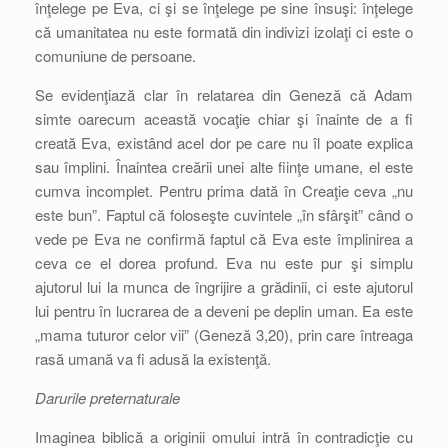
înţelege pe Eva, ci şi se înţelege pe sine însuşi: înţelege
că umanitatea nu este formată din indivizi izolaţi ci este o
comuniune de persoane.
Se evidenţiază clar în relatarea din Geneză că Adam
simte oarecum această vocaţie chiar şi înainte de a fi
creată Eva, existând acel dor pe care nu îl poate explica
sau împlini. Înaintea creării unei alte fiinţe umane, el este
cumva incomplet. Pentru prima dată în Creaţie ceva „nu
este bun”. Faptul că foloseşte cuvintele „în sfârşit” când o
vede pe Eva ne confirmă faptul că Eva este împlinirea a
ceva ce el dorea profund. Eva nu este pur şi simplu
ajutorul lui la munca de îngrijire a grădinii, ci este ajutorul
lui pentru în lucrarea de a deveni pe deplin uman. Ea este
„mama tuturor celor vii” (Geneză 3,20), prin care întreaga
rasă umană va fi adusă la existenţă.
Darurile preternaturale
Imaginea biblică a originii omului intră în contradicţie cu