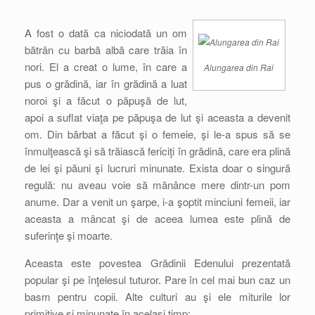
A fost o dată ca niciodată un om
bătrân cu barbă albă care trăia în
nori. El a creat o lume, în care a
Alungarea din Rai
pus o grădină, iar în grădină a luat
noroi şi a făcut o păpuşă de lut,
apoi a suflat viaţa pe păpuşa de lut şi aceasta a devenit
om. Din bărbat a făcut şi o femeie, şi le-a spus să se
înmulţească şi să trăiască fericiţi în grădină, care era plină
de lei şi păuni şi lucruri minunate. Exista doar o singură
regulă: nu aveau voie să mănânce mere dintr-un pom
anume. Dar a venit un şarpe, i-a şoptit minciuni femeii, iar
aceasta a mâncat şi de aceea lumea este plină de
suferinţe şi moarte.
Aceasta este povestea Grădinii Edenului prezentată
popular şi pe înţelesul tuturor. Pare în cel mai bun caz un
basm pentru copii. Alte culturi au şi ele miturile lor
primitive şi minunate în acelaşi timp: