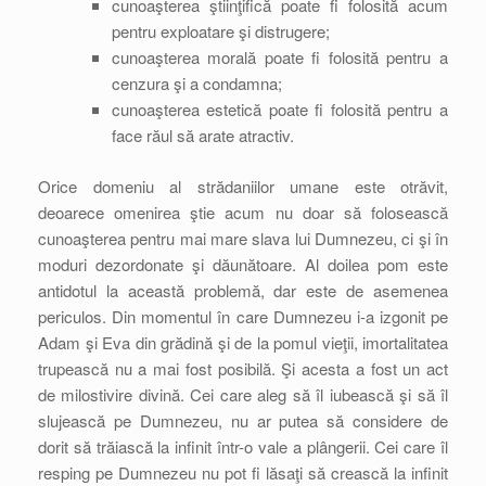
cunoaşterea ştiinţifică poate fi folosită acum
pentru exploatare şi distrugere;
cunoaşterea morală poate fi folosită pentru a
cenzura şi a condamna;
cunoaşterea estetică poate fi folosită pentru a
face răul să arate atractiv.
Orice domeniu al strădaniilor umane este otrăvit,
deoarece omenirea ştie acum nu doar să folosească
cunoaşterea pentru mai mare slava lui Dumnezeu, ci şi în
moduri dezordonate şi dăunătoare. Al doilea pom este
antidotul la această problemă, dar este de asemenea
periculos. Din momentul în care Dumnezeu i-a izgonit pe
Adam şi Eva din grădină şi de la pomul vieţii, imortalitatea
trupească nu a mai fost posibilă. Şi acesta a fost un act
de milostivire divină. Cei care aleg să îl iubească şi să îl
slujească pe Dumnezeu, nu ar putea să considere de
dorit să trăiască la infinit într-o vale a plângerii. Cei care îl
resping pe Dumnezeu nu pot fi lăsaţi să crească la infinit