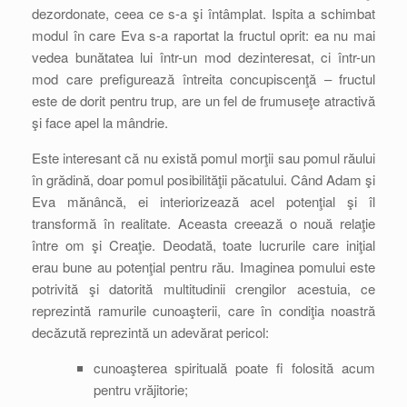
dezordonate, ceea ce s-a şi întâmplat. Ispita a schimbat
modul în care Eva s-a raportat la fructul oprit: ea nu mai
vedea bunătatea lui într-un mod dezinteresat, ci într-un
mod care prefigurează întreita concupiscenţă – fructul
este de dorit pentru trup, are un fel de frumuseţe atractivă
şi face apel la mândrie.
Este interesant că nu există pomul morţii sau pomul răului
în grădină, doar pomul posibilităţii păcatului. Când Adam şi
Eva mănâncă, ei interiorizează acel potenţial şi îl
transformă în realitate. Aceasta creează o nouă relaţie
între om şi Creaţie. Deodată, toate lucrurile care iniţial
erau bune au potenţial pentru rău. Imaginea pomului este
potrivită şi datorită multitudinii crengilor acestuia, ce
reprezintă ramurile cunoaşterii, care în condiţia noastră
decăzută reprezintă un adevărat pericol:
cunoaşterea spirituală poate fi folosită acum
pentru vrăjitorie;