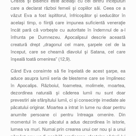
Cristos şi Bisericii este acelaşi cu cel dintru începuturi
care a declarat război femeii şi copiilor săi. Ceea ce a
văzut Eva a fost ispititorul, înfricoşător şi seducător în
acelaşi timp, o fiinţă care impunea suficientă veneraţie
încât pară că vorbeşte cu autoritate în îndemnul de a-l
înfrunta pe Dumnezeu. Apocalipsul descrie această
creatură drept „dragonul cel mare, şarpele cel de la
început, care se cheamă diavolul şi Satana, cel care
înşeală toată omenirea” (12,9).
Când Eva consimte să fie înşelată de acest şarpe, ea
aduce asupra lumii seria de blesteme care se împlinesc
în Apocalips. Războiul, foametea, molimele, moartea,
dezordinea naturală şi căderea lumii nu sunt doar
prevestiri ale sfârşitului lumii, ci şi consecinţe imediate ale
păcatului originar. Moartea a intrat în lume nu doar pentru
anumite persoane ci pentru întreaga omenire. Din
momentul în care păcatul a adus dezordinea în istorie,
lumea va muri. Numai prin crearea unui cer nou şi a unui