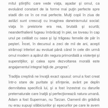
mitul ştiinţific care vede viaţa, aşadar şi omul, ca
evoluând constant de la forme mai puţin perfecte spre
stadii din ce în ce mai perfecte. Mulţi copii în ziua de
astăzi sunt crescuţi cu imaginea darwinismului social:
viaţa în preistorie era rea, brutală şi scurtă;
neanderthalienii fugeau îmbrăcaţi în piei, se loveau în cap
unul pe celălalt cu oase şi îşi trăgeau femeile de păr în
peşteri. Încet, în decursul a zeci de mii de ani, aceşti
strămoşi inferiori au evoluat până când în cele din urmă
omul modern a apărut din negura primordială a violenţei şi
superstiţiilor, şi calea spre dezvoltarea morală este
angajamentul integral faţă de „progres”.
Tradiţia creştină ne învaţă exact opusul: omul a fost creat
într-o stare de puritate şi sfinţenie, avânt pe deplin
demnitatea specifică lui, şi a fost înzestrat cu darurile
preternaturale care înalţă şi perfecţionează natura umană.
Adam a fost Superman, nu Tarzan. Oamenii din grădină
nu erau supuşi slăbiciunilor şi eşecurilor pe care le avem