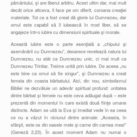
pământului, şi are liberul arbitru. Acest ultim dar, mai mult
decât orice altceva, îl face pe om diferit, coroana creaţiei
materiale. Tot ce a fost creat dă glorie lui Dumnezeu, dar
omul este capabil să îl iubească în mod liber, să se
angajeze într-o iubire cu dimensiuni spirituale şi morale.
Această iubire este o parte esenţială a „chipului şi
asemănării cu Dumnezeu”, deoarece revelează natura lui
Dumnezeu, nu atât ca Dumnezeu unic, ci mai mult ca
Dumnezeu Trinitar, Treime unită prin iubire. De aceea „nu
este bine ca omul să fie singur”, şi Dumnezeu a creat
femeia din coasta bărbatului. Aici, din nou, simbolismul
Bibliei ne dezvăluie un adevăr spiritual profund: unitatea
dintre bărbat şi femeie nu este ceva adăugat după – este
prezentă din momentul în care există două fiinţe umane
distincte. Adam se uită la Eva şi imediat vede în ea ceea
ce nu a văzut în niciunul dintre animale: „Aceasta, în
sfârşit, este os din oasele mele şi carne din carnea mea!”
(Geneză 2,23). În acest moment Adam nu numai o