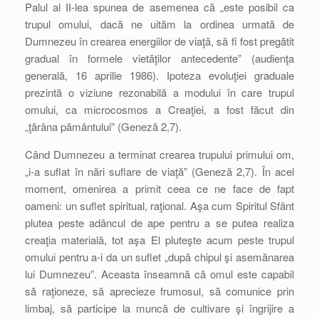
Palul al II-lea spunea de asemenea că „este posibil ca
trupul omului, dacă ne uităm la ordinea urmată de
Dumnezeu în crearea energiilor de viaţă, să fi fost pregătit
gradual în formele vietăţilor antecedente” (audienţa
generală, 16 aprilie 1986). Ipoteza evoluţiei graduale
prezintă o viziune rezonabilă a modului în care trupul
omului, ca microcosmos a Creaţiei, a fost făcut din
„ţărâna pământului” (Geneză 2,7).
Când Dumnezeu a terminat crearea trupului primului om,
„i-a suflat în nări suflare de viaţă” (Geneză 2,7). În acel
moment, omenirea a primit ceea ce ne face de fapt
oameni: un suflet spiritual, raţional. Aşa cum Spiritul Sfânt
plutea peste adâncul de ape pentru a se putea realiza
creaţia materială, tot aşa El pluteşte acum peste trupul
omului pentru a-i da un suflet „după chipul şi asemănarea
lui Dumnezeu”. Aceasta înseamnă că omul este capabil
să raţioneze, să aprecieze frumosul, să comunice prin
limbaj, să participe la muncă de cultivare şi îngrijire a