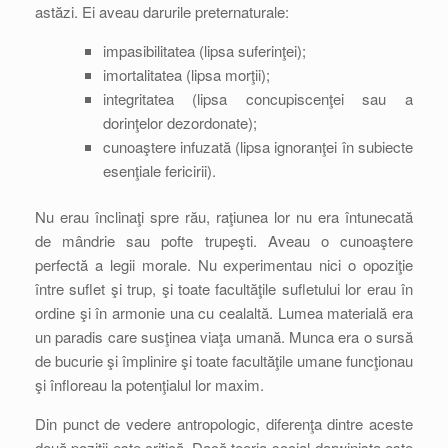
astăzi. Ei aveau darurile preternaturale:
impasibilitatea (lipsa suferinţei);
imortalitatea (lipsa morţii);
integritatea (lipsa concupiscenţei sau a
dorinţelor dezordonate);
cunoaştere infuzată (lipsa ignoranţei în subiecte
esenţiale fericirii).
Nu erau înclinaţi spre rău, raţiunea lor nu era întunecată
de mândrie sau pofte trupeşti. Aveau o cunoaştere
perfectă a legii morale. Nu experimentau nici o opoziţie
între suflet şi trup, şi toate facultăţile sufletului lor erau în
ordine şi în armonie una cu cealaltă. Lumea materială era
un paradis care susţinea viaţa umană. Munca era o sursă
de bucurie şi împlinire şi toate facultăţile umane funcţionau
şi înfloreau la potenţialul lor maxim.
Din punct de vedere antropologic, diferenţa dintre aceste
două poziţii este critică. Dacă teoria social-darwinista este