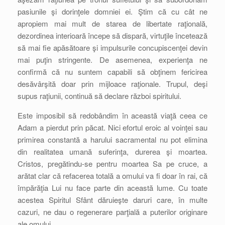
pasiunile şi dorinţele domniei ei. Ştim că cu cât ne
apropiem mai mult de starea de libertate raţională,
dezordinea interioară începe să dispară, virtuţile încetează
să mai fie apăsătoare şi impulsurile concupiscenţei devin
mai puţin stringente. De asemenea, experienţa ne
confirmă că nu suntem capabili să obţinem fericirea
desăvârşită doar prin mijloace raţionale. Trupul, deşi
supus raţiunii, continuă să declare război spiritului.
Este imposibil să redobândim în această viaţă ceea ce
Adam a pierdut prin păcat. Nici efortul eroic al voinţei sau
primirea constantă a harului sacramental nu pot elimina
din realitatea umană suferinţa, durerea şi moartea.
Cristos, pregătindu-se pentru moartea Sa pe cruce, a
arătat clar că refacerea totală a omului va fi doar în rai, că
împărăţia Lui nu face parte din această lume. Cu toate
acestea Spiritul Sfânt dăruieşte daruri care, în multe
cazuri, ne dau o regenerare parţială a puterilor originare
ale omului.