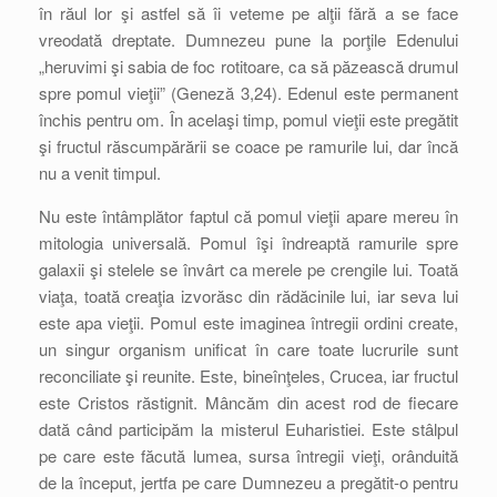
în răul lor şi astfel să îi veteme pe alţii fără a se face
vreodată dreptate. Dumnezeu pune la porţile Edenului
„heruvimi şi sabia de foc rotitoare, ca să păzească drumul
spre pomul vieţii” (Geneză 3,24). Edenul este permanent
închis pentru om. În acelaşi timp, pomul vieţii este pregătit
şi fructul răscumpărării se coace pe ramurile lui, dar încă
nu a venit timpul.
Nu este întâmplător faptul că pomul vieţii apare mereu în
mitologia universală. Pomul îşi îndreaptă ramurile spre
galaxii şi stelele se învârt ca merele pe crengile lui. Toată
viaţa, toată creaţia izvorăsc din rădăcinile lui, iar seva lui
este apa vieţii. Pomul este imaginea întregii ordini create,
un singur organism unificat în care toate lucrurile sunt
reconciliate şi reunite. Este, bineînţeles, Crucea, iar fructul
este Cristos răstignit. Mâncăm din acest rod de fiecare
dată când participăm la misterul Euharistiei. Este stâlpul
pe care este făcută lumea, sursa întregii vieţi, orânduită
de la început, jertfa pe care Dumnezeu a pregătit-o pentru