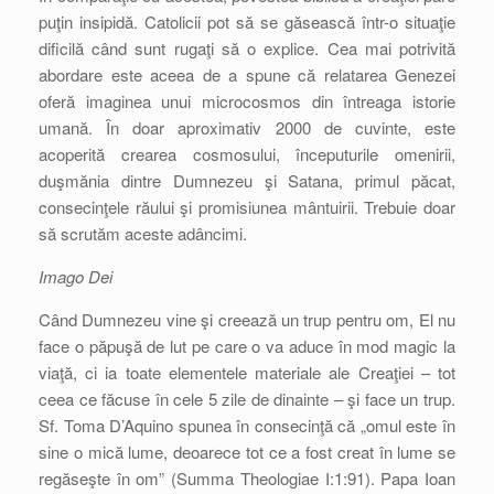
puţin insipidă. Catolicii pot să se găsească într-o situaţie
dificilă când sunt rugaţi să o explice. Cea mai potrivită
abordare este aceea de a spune că relatarea Genezei
oferă imaginea unui microcosmos din întreaga istorie
umană. În doar aproximativ 2000 de cuvinte, este
acoperită crearea cosmosului, începuturile omenirii,
duşmănia dintre Dumnezeu şi Satana, primul păcat,
consecinţele răului şi promisiunea mântuirii. Trebuie doar
să scrutăm aceste adâncimi.
Imago Dei
Când Dumnezeu vine şi creează un trup pentru om, El nu
face o păpuşă de lut pe care o va aduce în mod magic la
viaţă, ci ia toate elementele materiale ale Creaţiei – tot
ceea ce făcuse în cele 5 zile de dinainte – şi face un trup.
Sf. Toma D’Aquino spunea în consecinţă că „omul este în
sine o mică lume, deoarece tot ce a fost creat în lume se
regăseşte în om” (Summa Theologiae I:1:91). Papa Ioan