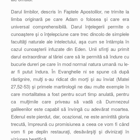
Darul limbilor, descris în Faptele Apostolilor, ne trimite la
limba originară pe care Adam o folosea şi care era
universal comprehensibilă. Darul înţelegerii permite o
cunoaştere şi o înţelepciune care trec dincolo de simplele
facultăţi naturale ale intelectului, aşa cum se întâmpla în
cazul cunoaşterii infuzate din Eden. Unii sfinţi au primit
darul extraordinar al tăriei care să le permită să îndure cu
bucurie dureri pe care în mod normal natura umană nu le-
ar fi putut îndura. În Evanghelie ni se spune că după
răstignire, mulţi s-au ridicat din morţi şi au înviat (Matei
27,52-53) şi primele martirologii ne dau multe exemple în
care mortalitatea a fost pentru scurt timp anulată, pentru
ca mulţimile care priveau să vadă că Dumnezeul
galileenilor este capabil să învingă cu adevărat moartea.
Edenul este pierdut, dar, ocazional, ne este amintită gloria
trecută, împreună cu promisiunea a ceea ce vom fi când
vom fi pe deplin restauraţi, desăvârşiţi şi divinizaţi în
viziunea beatifică.