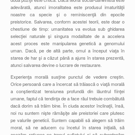
adevărată, atunci imoralitatea este produsul imaturităţii
noastre ca specie şi o reminiscenţă din epocile
preistorice. Salvarea, conform acestei teorii, este doar o
chestiune de timp: umanitatea va evolua sub ghidarea
selecţiei naturale şi singura modalitate de a accelera
acest proces este manipularea genetică a genomului
uman. Dacă, pe de altă parte, omul a început viaţa în
starea de har şi a căzut până a ajuns în starea prezentă,
atunci salvarea devine o lucrare de restaurare.
Experienţa morală susţine punctul de vedere creştin.
Orice persoană care a încercat să trăiască o viaţă morală
a conştientizat tensiunea profundă din lăuntrul fiinţei
umane, faptul că tendinţa de a face răul trebuie combătută
dacă dorim să trăim bine. În ciuda acestor înclinaţii, însă,
noi nu suntem nişte rămăşiţe ale preistoriei care plutesc
pe valurile geneticii. Suntem capabili să alegem să trăim
moral, să ne aducem cu încetul în starea iniţială, să
aşezăm raţiunea pe tronul sufletului şi să subordonăm