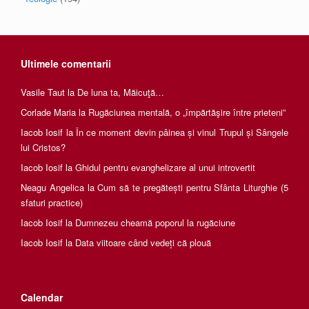
Ultimele comentarii
Vasile Taut
la
De luna ta, Măicuţă…
Corlade Maria
la
Rugăciunea mentală, o „împărtăşire între prieteni”
Iacob Iosif
la
În ce moment devin pâinea și vinul Trupul și Sângele
lui Cristos?
Iacob Iosif
la
Ghidul pentru evanghelizare al unui introvertit
Neagu Angelica
la
Cum să te pregătești pentru Sfânta Liturghie (5
sfaturi practice)
Iacob Iosif
la
Dumnezeu cheamă poporul la rugăciune
Iacob Iosif
la
Data viitoare când vedeți că plouă
Calendar