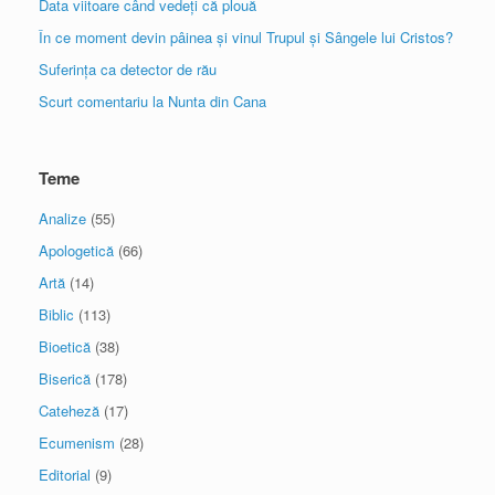
Data viitoare când vedeți că plouă
În ce moment devin pâinea și vinul Trupul și Sângele lui Cristos?
Suferința ca detector de rău
Scurt comentariu la Nunta din Cana
Teme
Analize
(55)
Apologetică
(66)
Artă
(14)
Biblic
(113)
Bioetică
(38)
Biserică
(178)
Cateheză
(17)
Ecumenism
(28)
Editorial
(9)