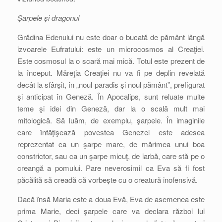
Şarpele şi dragonul
Grădina Edenului nu este doar o bucată de pământ lângă
izvoarele Eufratului: este un microcosmos al Creaţiei.
Este cosmosul la o scară mai mică. Totul este prezent de
la început. Măreţia Creaţiei nu va fi pe deplin revelată
decât la sfârşit, în „noul paradis şi noul pământ”, prefigurat
şi anticipat în Geneză. În Apocalips, sunt reluate multe
teme şi idei din Geneză, dar la o scală mult mai
mitologică. Să luăm, de exemplu, şarpele. În imaginile
care înfăţişează povestea Genezei este adesea
reprezentat ca un şarpe mare, de mărimea unui boa
constrictor, sau ca un şarpe micuţ, de iarbă, care stă pe o
creangă a pomului. Pare neverosimil ca Eva să fi fost
păcălită să creadă că vorbeşte cu o creatură inofensivă.
Dacă însă Maria este a doua Evă, Eva de asemenea este
prima Marie, deci şarpele care va declara război lui