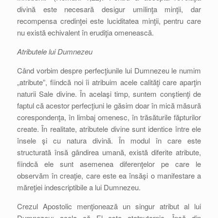
divină este necesară desigur umilinţa minţii, dar
recompensa credinţei este luciditatea minţii, pentru care
nu există echivalent în erudiţia omenească.
Atributele lui Dumnezeu
Când vorbim despre perfecţiunile lui Dumnezeu le numim
„atribute”, fiindcă noi îi atribuim acele calităţi care aparţin
naturii Sale divine. În acelaşi timp, suntem conştienţi de
faptul că acestor perfecţiuni le găsim doar în mică măsură
corespondenţa, în limbaj omenesc, în trăsăturile făpturilor
create. În realitate, atributele divine sunt identice între ele
însele şi cu natura divină. În modul în care este
structurată însă gândirea umană, există diferite atribute,
fiindcă ele sunt asemenea diferenţelor pe care le
observăm în creaţie, care este ea însăşi o manifestare a
măreţiei indescriptibile a lui Dumnezeu.
Crezul Apostolic menţionează un singur atribut al lui
Dumnezeu: acela că El este atotputernic. Încă din