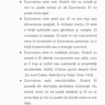
Dumnezeu este
unic
fiindcă nici nu există şi
nici nu poate exista un alt Dumnezeu. El nu
poate avea egal.
Dumnezeu este
spirit
pur. El nu are trup sau
dimensiune spaţială. În limbajul nostru, El este
o fiinţă spirituală care gândeşte şi voieşte. El
cunoaşte şi iubeşte. El este în cel mai profund
sens al cuvântului un Dumnezeu personal, nu o
forţă impersonală sau o energie cosmică.
Dumnezeu este în totalitate
simplu
, fiindcă nu
există în El diferite componente sau părţi, cum
ar fi trup şi suflet sau substanţă şi proprietăţi
accidentale. Astfel, Cristos spune despre Sine
„Eu
sunt
Calea, Adevărul şi Viaţa” (Ioan 14,6).
Dumnezeu este
neschimbător
, fiindcă El
posedă din eternitate plinătatea existenţei. Nu
există nimic ce să poată dobândi şi El nu ar
avea deja şi nici nu poate să piardă ceea ce are
deja.