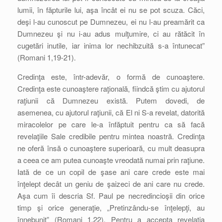
lumii, în făpturile lui, aşa încât ei nu se pot scuza. Căci,
deşi l-au cunoscut pe Dumnezeu, ei nu l-au preamărit ca
Dumnezeu şi nu i-au adus mulţumire, ci au rătăcit în
cugetări inutile, iar inima lor nechibzuită s-a întunecat”
(Romani 1,19-21).
Credinţa este, într-adevăr, o formă de cunoaştere.
Credinţa este cunoaştere raţională, fiindcă ştim cu ajutorul
raţiunii că Dumnezeu există. Putem dovedi, de
asemenea, cu ajutorul raţiunii, că El ni S-a revelat, datorită
miracolelor pe care le-a înfăptuit pentru ca să facă
revelaţiile Sale credibile pentru mintea noastră. Credinţa
ne oferă însă o cunoaştere superioară, cu mult deasupra
a ceea ce am putea cunoaşte vreodată numai prin raţiune.
Iată de ce un copil de şase ani care crede este mai
înţelept decât un geniu de şaizeci de ani care nu crede.
Aşa cum îi descria Sf. Paul pe necredincioşii din orice
timp şi orice generaţie, „Pretinzându-se înţelepţi, au
înnebunit” (Romani 1,22). Pentru a accepta revelaţia