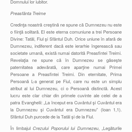
Domnului lor iubitor.
Preasfânta Treime
Credinţa noastră creştină ne spune că Dumnezeu nu este
o fiinţă solitară. El este eterna comuniune a trei Persoane
Divine: Tatăl, Fiul şi Sfântul Duh. Orice uniune în afară de
Dumnezeu, indiferent dacă este ierarhie îngerească sau
societate umană, există numai datorită Preasfintei Treimi.
Revelaţia ne spune că în Dumnezeu se găseşte
paternitatea adevărată, care aparţine numai Primei
Persoane a Preasfintei Treimi. Din eternitate, Prima
Persoană L-a generat pe Fiul, care nu este un simplu
atribut al lui Dumnezeu, ci o Persoană distinctă. Acest
lucru este clar chiar din primele cuvinte ale celei de a
patra Evanghelii: „La început era Cuvântul şi Cuvântul era
la Dumnezeu şi Cuvântul era Dumnezeu” (Ioan 1,1).
Sfântul Duh purcede de la Tatăl şi de la Fiul.
În limbajul
Crezului Poporului lui Dumnezeu
, „Legăturile