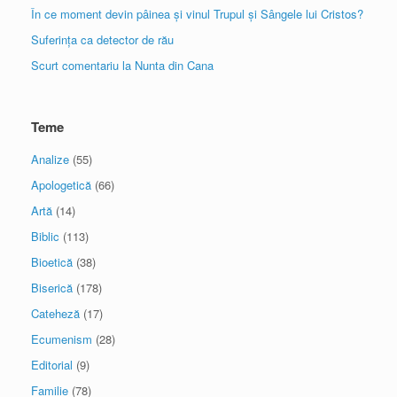
În ce moment devin pâinea și vinul Trupul și Sângele lui Cristos?
Suferința ca detector de rău
Scurt comentariu la Nunta din Cana
Teme
Analize
(55)
Apologetică
(66)
Artă
(14)
Biblic
(113)
Bioetică
(38)
Biserică
(178)
Cateheză
(17)
Ecumenism
(28)
Editorial
(9)
Familie
(78)