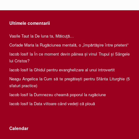
Ultimele comentarii
Vasile Taut
la
De luna ta, Măicuţă…
Corlade Maria
la
Rugăciunea mentală, o „împărtăşire între prieteni”
Iacob Iosif
la
În ce moment devin pâinea și vinul Trupul și Sângele
lui Cristos?
Iacob Iosif
la
Ghidul pentru evanghelizare al unui introvertit
Neagu Angelica
la
Cum să te pregătești pentru Sfânta Liturghie (5
sfaturi practice)
Iacob Iosif
la
Dumnezeu cheamă poporul la rugăciune
Iacob Iosif
la
Data viitoare când vedeți că plouă
Calendar