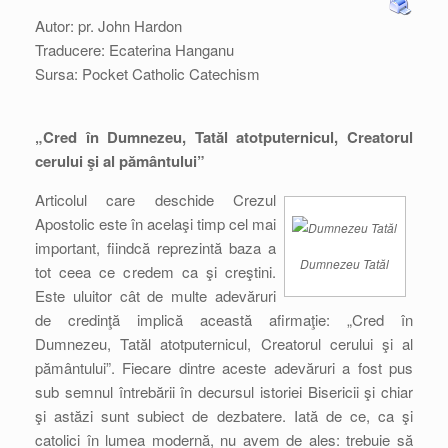
Autor: pr. John Hardon
Traducere: Ecaterina Hanganu
Sursa: Pocket Catholic Catechism
„Cred în Dumnezeu, Tatăl atotputernicul, Creatorul
cerului şi al pământului”
Articolul care deschide Crezul
Apostolic este în acelaşi timp cel mai
important, fiindcă reprezintă baza a
Dumnezeu Tatăl
tot ceea ce credem ca şi creştini.
Este uluitor cât de multe adevăruri
de credinţă implică această afirmaţie: „Cred în
Dumnezeu, Tatăl atotputernicul, Creatorul cerului şi al
pământului”. Fiecare dintre aceste adevăruri a fost pus
sub semnul întrebării în decursul istoriei Bisericii şi chiar
şi astăzi sunt subiect de dezbatere. Iată de ce, ca şi
catolici în lumea modernă, nu avem de ales: trebuie să