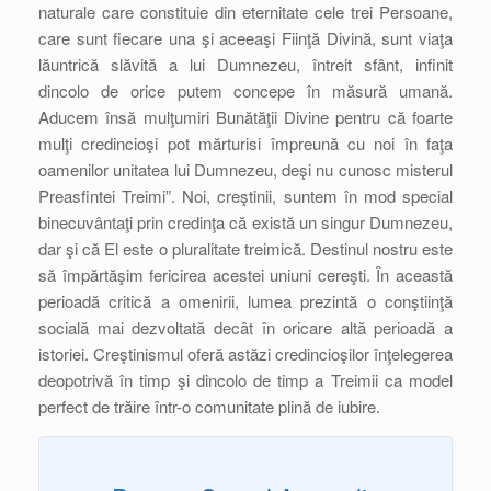
naturale care constituie din eternitate cele trei Persoane,
care sunt fiecare una şi aceeaşi Fiinţă Divină, sunt viaţa
lăuntrică slăvită a lui Dumnezeu, întreit sfânt, infinit
dincolo de orice putem concepe în măsură umană.
Aducem însă mulţumiri Bunătăţii Divine pentru că foarte
mulţi credincioşi pot mărturisi împreună cu noi în faţa
oamenilor unitatea lui Dumnezeu, deşi nu cunosc misterul
Preasfintei Treimi”. Noi, creştinii, suntem în mod special
binecuvântaţi prin credinţa că există un singur Dumnezeu,
dar şi că El este o pluralitate treimică. Destinul nostru este
să împărtăşim fericirea acestei uniuni cereşti. În această
perioadă critică a omenirii, lumea prezintă o conştiinţă
socială mai dezvoltată decât în oricare altă perioadă a
istoriei. Creştinismul oferă astăzi credincioşilor înţelegerea
deopotrivă în timp şi dincolo de timp a Treimii ca model
perfect de trăire într-o comunitate plină de iubire.