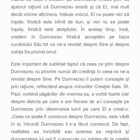
ajutorul raţiunii că Dumnezeu există şi că El, mai mult
decât oricine altcineva, trebuie crezut. El nu poate nici să
înşele, fiindcă este infinit de bun, şi nici nu se poate
înşela, fiindcă este atotştiutor. În acelaşi timp, însă,
credem în
Dumnezeu fiindcă acceptăm pe baza
cuvântului Său tot ce ne-a revelat despre Sine şi despre
voinţa Sa privind omul.
Este important de subliniat faptul că ceea ce ştim despre
Dumnezeu nu provine numai din credinţa în ceea ce ne-a
revelat despre Sine. Pe Dumnezeu îl putem cunoaşte şi
prin raţiune, reflectând asupra minunilor Creaţiei Sale. Sf.
Paul, vorbind păgânilor din vremea sa, a vorbit foarte clar
despre datoria pe care o are fiecare de a-l cunoaşte pe
Dumnezeu prin observarea lumii pe care El a creat-o.
„Ceea ce poate fi cunoscut despre Dumnezeu, este vădit
în ei, întrucât Dumnezeu li s-a făcut cunoscut. De fapt,
realitatea sa invizibilă sau puterea sa veşnică şi
dumnezeirea lui pot fi cunoscute cu mintea de la creaţia