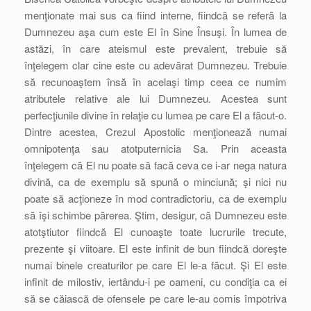
menţionate mai sus ca fiind interne, fiindcă se referă la
Dumnezeu aşa cum este El în Sine Însuşi. În lumea de
astăzi, în care ateismul este prevalent, trebuie să
înţelegem clar cine este cu adevărat Dumnezeu. Trebuie
să recunoaştem însă în acelaşi timp ceea ce numim
atributele relative ale lui Dumnezeu. Acestea sunt
perfecţiunile divine în relaţie cu lumea pe care El a făcut-o.
Dintre acestea, Crezul Apostolic menţionează numai
omnipotenţa sau atotputernicia Sa. Prin aceasta
înţelegem că El nu poate să facă ceva ce i-ar nega natura
divină, ca de exemplu să spună o minciună; şi nici nu
poate să acţioneze în mod contradictoriu, ca de exemplu
să îşi schimbe părerea. Ştim, desigur, că Dumnezeu este
atotştiutor fiindcă El cunoaşte toate lucrurile trecute,
prezente şi viitoare. El este infinit de bun fiindcă doreşte
numai binele creaturilor pe care El le-a făcut. Şi El este
infinit de milostiv, iertându-i pe oameni, cu condiţia ca ei
să se căiască de ofensele pe care le-au comis împotriva