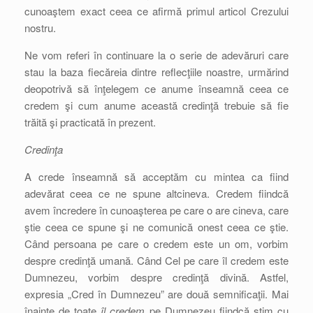
cunoaştem exact ceea ce afirmă primul articol Crezului
nostru.
Ne vom referi în continuare la o serie de adevăruri care
stau la baza fiecăreia dintre reflecţiile noastre, urmărind
deopotrivă să înţelegem ce anume înseamnă ceea ce
credem şi cum anume această credinţă trebuie să fie
trăită şi practicată în prezent.
Credinţa
A crede înseamnă să acceptăm cu mintea ca fiind
adevărat ceea ce ne spune altcineva. Credem fiindcă
avem încredere în cunoaşterea pe care o are cineva, care
ştie ceea ce spune şi ne comunică onest ceea ce ştie.
Când persoana pe care o credem este un om, vorbim
despre credinţă umană. Când Cel pe care îl credem este
Dumnezeu, vorbim despre credinţă divină. Astfel,
expresia „Cred în Dumnezeu” are două semnificaţii. Mai
înainte de toate
îl credem
pe Dumnezeu fiindcă ştim cu