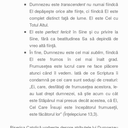
Dumnezeu este
transcendent
nu numai fiindcă
El depăşeşte orice alte fiinţe, ci fiindcă El este
complet distinct faţă de lume. El este Cel cu
Totul Altul.
El este
perfect fericit
în Sine şi cu privire la
Sine, fără ca beatitudinea Sa să depindă de
vreo altă fiinţă.
În fine, Dumnezeu este cel mai
sublim
, fiindcă
El este frumos în cel mai înalt grad.
Frumuseţea este lucrul care ne face plăcere
atunci când îl vedem. Iată de ce Scriptura îi
condamnă pe cei care sunt seduşi de creaturi:
„Ei, care, desfătaţi de frumuseţea acestora, le-
au luat drept dumnezei, să ştie acum cu cât
este Stăpânul mai presus decât acestea, că El,
Cel Care Însuşi este începătorul frumuseţii,
este făcătorul lor” (Înţelepciune 13,3).
Biserica Catolică vorbeşte despre atributele lui Dumnezeu