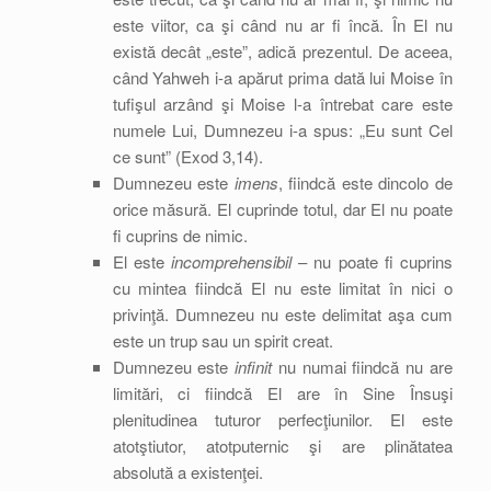
este viitor, ca şi când nu ar fi încă. În El nu
există decât „este”, adică prezentul. De aceea,
când Yahweh i-a apărut prima dată lui Moise în
tufişul arzând şi Moise l-a întrebat care este
numele Lui, Dumnezeu i-a spus: „Eu sunt Cel
ce sunt” (Exod 3,14).
Dumnezeu este
imens
, fiindcă este dincolo de
orice măsură. El cuprinde totul, dar El nu poate
fi cuprins de nimic.
El este
incomprehensibil
– nu poate fi cuprins
cu mintea fiindcă El nu este limitat în nici o
privinţă. Dumnezeu nu este delimitat aşa cum
este un trup sau un spirit creat.
Dumnezeu este
infinit
nu numai fiindcă nu are
limitări, ci fiindcă El are în Sine Însuşi
plenitudinea tuturor perfecţiunilor. El este
atotştiutor, atotputernic şi are plinătatea
absolută a existenţei.