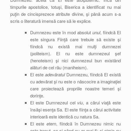
timpurile apostolice, totuşi, Biserica a identificat nu mai
puţin de cincisprezece atribute divine, şi până acum s-a
scris o literatură imensă care să le explice.
Dumnezeu este în mod absolut
unul
, fiindcă El
este singura Fiinţă care trebuie să existe şi
fiindcă nu există mai mulţi dumnezei
(politeism). El nu este dumnezeul şef
(henoteism) şi nici dumnezeul bun existând
alături de cel rău (maniheism).
El este
adevăratul
Dumnezeu, fiindcă El există
cu adevărat şi nu este o născocire a imaginaţiei
care proiectează propriile noastre temeri şi
dorinţe.
El este Dumnezeul cel
viu
, a cărui viaţă este
însăşi esenţa Sa. El este fiinţa a cărui activitate
interioară este identică cu natura Sa.
El este
etern
, fiindcă în Dumnezeu nimic nu
este trecut, ca şi când nu ar mai fi; şi nimic nu