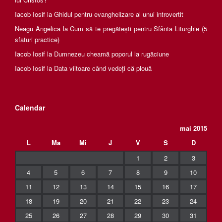
Iacob Iosif
la
Ghidul pentru evanghelizare al unui introvertit
Neagu Angelica
la
Cum să te pregătești pentru Sfânta Liturghie (5
sfaturi practice)
Iacob Iosif
la
Dumnezeu cheamă poporul la rugăciune
Iacob Iosif
la
Data viitoare când vedeți că plouă
Calendar
mai 2015
L
Ma
Mi
J
V
S
D
1
2
3
4
5
6
7
8
9
10
11
12
13
14
15
16
17
18
19
20
21
22
23
24
25
26
27
28
29
30
31