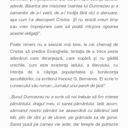
adevăr, Biserica are misiunea înaintea lui Dumnezeu şi a
oamenilor de a-l vesti, de a-l învăţa fără nici o atenuare,
aşa cum l-a descoperii Cristos. Şi nu există vreun timp
sau vreo împrejurare care să poată micşora rigoarea
acestei obligaţii”
.
Poate nimeni nu a sesizat mai bine, la cei chemaţi de
Cristos să predice Evanghelia, tentaţia de a trece peste
adevăruri care deranjează, care supără şi nu gâdilă
urechile, cum este existenţa iadului, a diavolului, cu
intenţia de a câştiga popularitatea şi bunăvoinţa
ascultătorilor, ca scriitorul francez G. Bernanos. El scrie în
cunoscutul său roman
„Jurnalul unui paroh de ţară”
:
„Bunul Dumnezeu nu a scris că noi trebuie să fim mierea
pământului, dragul meu, ci sarea pământului. Iată, acum,
sărmanul nostru pământ se aseamănă cu bătrânul tată
Iob, plin de răni şi de ulcere, pe grămada sa de gunoi.
Sarea pusă pe carnea vie arde, dar fereşte de putrezire