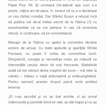
Papei Pius XII. Şi urmează într-adevăr aşa cum s-a
prezis, câţiva ani de pace, în. sensul că nu s-a declanşat
un nou război mondial. Dar Sfântul Scaun a refuzat încă
să publice cel de-al treilea secret de la Fatima [1] cu
evenimentele ce se vor petrece în caz că omenirea
refuză, în continuare, să se convertească.
Mesajul de la Fatima cu apelul la convertire rămâne
extrem de actual. Cu toate apelurile şi apariţiile Sfintei
Fecioare, nu poate fi vorba de convertirea lumii.
Dimpotrivă, corupţia şi necredinţa cresc pe măsură ce
intervenţiile cerului devin tot mai frecvente. Statisticile
arată că trei sferturi dintre creştinii din lume – mă refer la
catolici – trăiesc o viaţă anticreştină şi antievanghelică.
Pentru oamenii acestor timpuri parcă scrie profetul
Ieremia:
„Ei n-au ascultat şi nu au luat aminte, ci au urmat
îndemnurile şi pornirile inimii lor rele, au dat înapoi şi nu au