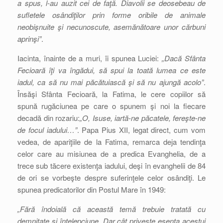
a spus, l-au auzit cei de faţă. Diavolii se deosebeau de
sufletele osândiţilor prin forme oribile de animale
neobişnuite şi necunoscute, asemănătoare unor cărbuni
aprinşi”
.
Iacinta, înainte de a muri, îi spunea Luciei:
„Dacă Sfânta
Fecioară îţi va îngădui, să spui la toată lumea ce este
iadul, ca să nu mai păcătuiască şi să nu ajungă acolo”
.
Însăşi Sfânta Fecioară, la Fatima, le cere copiilor să
spună rugăciunea pe care o spunem şi noi la fiecare
decadă din rozariu:
„O, Isuse, iartă-ne păcatele, fereşte-ne
de focul iadului…”
. Papa Pius XII, legat direct, cum vom
vedea, de apariţiile de la Fatima, remarca deja tendinţa
celor care au misiunea de a predica Evanghelia, de a
trece sub tăcere existenţa iadului, deşi în evanghelii de 84
de ori se vorbeşte despre suferinţele celor osândiţi. Le
spunea predicatorilor din Postul Mare în 1949:
„Fără îndoială că această temă trebuie tratată cu
demnitate şi înţelepciune. Dar cât priveşte esenţa acestui