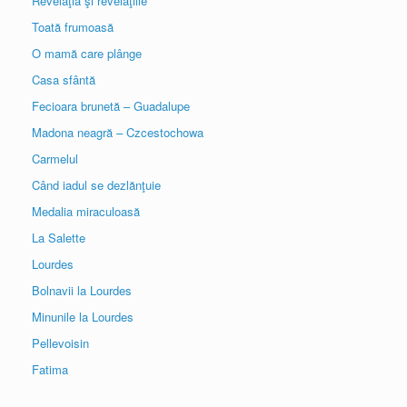
Revelaţia şi revelaţiile
Toată frumoasă
O mamă care plânge
Casa sfântă
Fecioara brunetă – Guadalupe
Madona neagră – Czcestochowa
Carmelul
Când iadul se dezlănţuie
Medalia miraculoasă
La Salette
Lourdes
Bolnavii la Lourdes
Minunile la Lourdes
Pellevoisin
Fatima