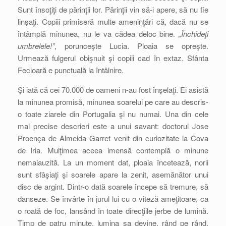
Sunt însoţiţi de părinţii lor. Părinţii vin să-i apere, să nu fie
linşaţi. Copiii primiseră multe ameninţări că, dacă nu se
întâmplă minunea, nu le va cădea deloc bine.
„Închideţi
umbrelele!”
, porunceşte Lucia. Ploaia se opreşte.
Urmează fulgerul obişnuit şi copiii cad în extaz. Sfânta
Fecioară e punctuală la întâlnire.
Şi iată că cei 70.000 de oameni n-au fost înşelaţi. Ei asistă
la minunea promisă, minunea soarelui pe care au descris-
o toate ziarele din Portugalia şi nu numai. Una din cele
mai precise descrieri este a unui savant: doctorul Jose
Proença de Almeida Garret venit din curiozitate la Cova
de Iria. Mulţimea aceea imensă contemplă o minune
nemaiauzită. La un moment dat, ploaia încetează, norii
sunt sfâşiaţi şi soarele apare la zenit, asemănător unui
disc de argint. Dintr-o dată soarele începe să tremure, să
danseze. Se învârte în jurul lui cu o viteză ameţitoare, ca
o roată de foc, lansând în toate direcţiile jerbe de lumină.
Timp de patru minute, lumina sa devine, rând pe rând,