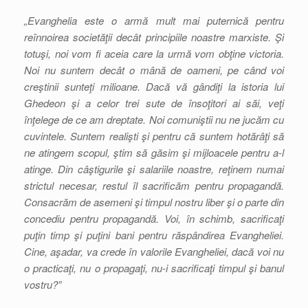
„Evanghelia este o armă mult mai puternică pentru
reînnoirea societăţii decât principiile noastre marxiste. Şi
totuşi, noi vom fi aceia care la urmă vom obţine victoria.
Noi nu suntem decât o mână de oameni, pe când voi
creştinii sunteţi milioane. Dacă vă gândiţi la istoria lui
Ghedeon şi a celor trei sute de însoţitori ai săi, veţi
înţelege de ce am dreptate. Noi comuniştii nu ne jucăm cu
cuvintele. Suntem realişti şi pentru că suntem hotărâţi să
ne atingem scopul, ştim să găsim şi mijloacele pentru a-l
atinge. Din câştigurile şi salariile noastre, reţinem numai
strictul necesar, restul îl sacrificăm pentru propagandă.
Consacrăm de asemeni şi timpul nostru liber şi o parte din
concediu pentru propagandă. Voi, în schimb, sacrificaţi
puţin timp şi puţini bani pentru răspândirea Evangheliei.
Cine, aşadar, va crede în valorile Evangheliei, dacă voi nu
o practicaţi, nu o propagaţi, nu-i sacrificaţi timpul şi banul
vostru?”