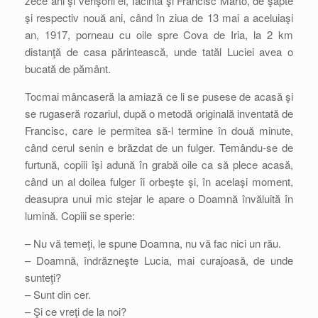
zece ani şi verişorii ei, Iacinta şi Francisc Marto, de şapte
şi respectiv nouă ani, când în ziua de 13 mai a aceluiaşi
an, 1917, porneau cu oile spre Cova de Iria, la 2 km
distanţă de casa părintească, unde tatăl Luciei avea o
bucată de pământ.
Tocmai mâncaseră la amiază ce li se pusese de acasă şi
se rugaseră rozariul, după o metodă originală inventată de
Francisc, care le permitea să-l termine în două minute,
când cerul senin e brăzdat de un fulger. Temându-se de
furtună, copiii îşi adună în grabă oile ca să plece acasă,
când un al doilea fulger îi orbeşte şi, în acelaşi moment,
deasupra unui mic stejar le apare o Doamnă învăluită în
lumină. Copiii se sperie:
– Nu vă temeţi, le spune Doamna, nu vă fac nici un rău.
– Doamnă, îndrăzneşte Lucia, mai curajoasă, de unde
sunteţi?
– Sunt din cer.
– Şi ce vreţi de la noi?