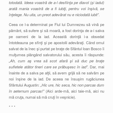
totodată. Ideea voastră de a-l desfiinţa pe diavol (şi iadul)
arată mania voastră de a fi iubiţi, pentru voi înşivă, se
înţelege. Nu uita, un preot adevărat nu e niciodată iubit”
.
Ceea ce l-a determinat pe Fiul lui Dumnezeu să vină pe
pământ, să sufere şi să moară, a fost dorinţa de a-i salva
pe oameni de la iad. Această dorinţă i-a obsedat
întotdeauna pe sfinţi şi pe apostolii adevăraţi. Când omul
salvat de la înec şi purtat pe braţe de Sfântul Ioan Bosco îi
mulţumea plângând salvatorului său, acesta îi răspunde:
„Ah, cum aş vrea să scot afară şi să duc pe braţe
sufletele atâtor tineri care se prăbuşesc în iad”
. Dar, mai
înainte de a salva pe alţii, să avem grijă să ne salvăm pe
noi înşine de la iad. De aceea ne însuşim rugăciunea
Sfântului Augustin:
„Hic ure, hic seca, hic non parcas dum
în aeternum parcas!”
(Aici arde-mă, aici taie-mă, aici nu
mă cruţa, numai să mă cruţi în veşnicie).
* * *