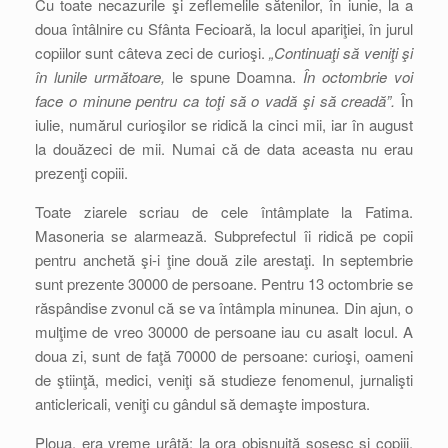
Cu toate necazurile şi zeflemelile sătenilor, în iunie, la a
doua întâlnire cu Sfânta Fecioară, la locul apariţiei, în jurul
copiilor sunt câteva zeci de curioşi.
„Continuaţi să veniţi şi
în lunile următoare,
le spune Doamna.
În octombrie voi
face o minune pentru ca toţi să o vadă şi să creadă”.
În
iulie, numărul curioşilor se ridică la cinci mii, iar în august
la douăzeci de mii. Numai că de data aceasta nu erau
prezenţi copiii.
Toate ziarele scriau de cele întâmplate la Fatima.
Masoneria se alarmează. Subprefectul îi ridică pe copii
pentru anchetă şi-i ţine două zile arestaţi. In septembrie
sunt prezente 30000 de persoane. Pentru 13 octombrie se
răspândise zvonul că se va întâmpla minunea. Din ajun, o
mulţime de vreo 30000 de persoane iau cu asalt locul. A
doua zi, sunt de faţă 70000 de persoane: curioşi, oameni
de ştiinţă, medici, veniţi să studieze fenomenul, jurnalişti
anticlericali, veniţi cu gândul să demaşte impostura.
Ploua, era vreme urâtă; la ora obişnuită sosesc şi copiii.