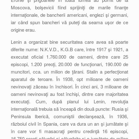
Moscova, bolşevicii fiind sprijiniţi de marile finanţe
internaţionale, de bancherii americani, englezi şi germani,
iar când spun bancheri vă puteţi da seama uşor de ce
origine erau.
Lenin a organizat bine securitatea care avea să poarte
diferite nume: N.K.V.D., K.G.B care, între 1917 şi 1921, a
executat oficial 1.760.000 de oameni, dintre care 25
episcopi, 1.200 preoţi, 20.000 de funcţionari, 190.000 de
muncitori, cca. un milion de ţărani. Stalin a perfecţionat
aparatul de teroare. În 1938, opt milioane de oameni
nevinovaţi zăceau în închisori. În cinci ani, 3 milioane de
oameni nevinovaţi au fost închişi, dintre care majoritatea
executaţi. Cum, după planul lui Lenin, revoluţia
internaţională trebuia să înceapă din două puncte: Rusia şi
Peninsula Iberică, comuniştii declanşează, în 1936,
războiul civil în Spania, care va dura un an şi jumătate şi
în care vor fi masacraţi pentru credinţă 16 episcopi,
16.750 preoţi călugări şi călugăriţe şi o jumătate de milion