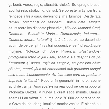
galbenă, verde, roşie, albastră, violetă. Se opreşte brusc,
apoi îşi reia, strălucind, dansul. Se opreşte iarăşi pentru a
reîncepe a treia oară, devenind şi mai luminos. Cei de faţă
rămân încremeniţi de stupoare. Dintr-o dată, strigăte
asurzitoare ies din toate piepturile:
„Minune! Minune! Cred,
Doamne… Bucură-te Marie… Dumnezeule, îndurare…
Doamne, iertare, iertare!”
Şi iată că soarele se desprinde
acum de pe cer şi, în salturi succesive, se îndreaptă spre
mulţime. Notează dr. Jose Proença:
„Păstrându-şi
prodigioasa rotire în jurul său, soarele s-a desprins de pe
firmament şi acum, roşit ca sângele, se precipita către
pământ, ameninţând să zdrobească sub greutatea uriaşei
sale mase incandescente. Au fost clipe care au produs o
impresie terifiantă”
. Poporul în genunchi, în noroi, spune
actul de căinţă. Apoi soarele îşi reia locul pe cer şi poporul
intonează Crezul. Minunea a durat zece minute. Dansul
soarelui l-au văzut nu numai cele 70.000 de persoane de
la Cova de Iria, dar şi locuitorii satelor vecine. E clar că nu