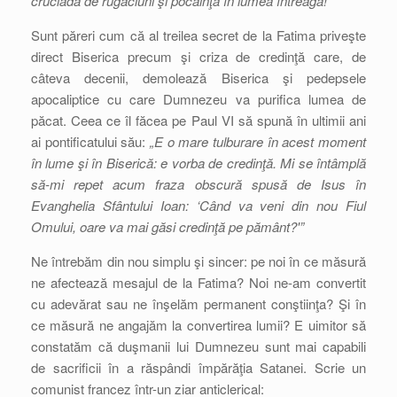
cruciadă de rugăciuni şi pocăinţă în lumea întreagă!”
Sunt păreri cum că al treilea secret de la Fatima priveşte
direct Biserica precum şi criza de credinţă care, de
câteva decenii, demolează Biserica şi pedepsele
apocaliptice cu care Dumnezeu va purifica lumea de
păcat. Ceea ce îl făcea pe Paul VI să spună în ultimii ani
ai pontificatului său:
„E o mare tulburare în acest moment
în lume şi în Biserică: e vorba de credinţă. Mi se întâmplă
să-mi repet acum fraza obscură spusă de Isus în
Evanghelia Sfântului Ioan: ‘Când va veni din nou Fiul
Omului, oare va mai găsi credinţă pe pământ?'”
Ne întrebăm din nou simplu şi sincer: pe noi în ce măsură
ne afectează mesajul de la Fatima? Noi ne-am convertit
cu adevărat sau ne înşelăm permanent conştiinţa? Şi în
ce măsură ne angajăm la convertirea lumii? E uimitor să
constatăm că duşmanii lui Dumnezeu sunt mai capabili
de sacrificii în a răspândi împărăţia Satanei. Scrie un
comunist francez într-un ziar anticlerical: