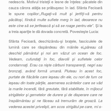
nedescris. Motivul tristeţii e lesne de înţeles: păcatele din
cauza cărora atâţia se prăbuşesc în iad. Sfânta Fecioară
le spune copiilor:
„Rugaţi-vă mult şi jertfiţi-vă pentru
păcătoşi, fiindcă multe suflete merg în iad, deoarece nu
este cine să se jertfească şi să se roage pentru ele”
. Şi la
a treia apariţie le dă dovada concretă. Povesteşte Lucia:
Sfânta Fecioară, deschizându-şi braţele, fasciculele de
lumină care se răspândeau din mâinile ei
„păreau că
deschid pământul şi noi am văzut un ocean de foc.
Vedeam, cufundaţi în foc, diavolii şi sufletele celor
condamnaţi. Erau ca nişte cărbuni transparenţi, negri sau
bronzaţi, având formă umană. Pluteau în acest foc,
purtate de flăcările care ieşeau din ele, cu nori de fum ce
ieşeau din toate părţile, asemenea scânteilor care se văd
la marile incendii, fără greutate, fără stabilitate, în mijlocul
strigătelor şi gemetelor de durere şi de disperare care ne
înspăimântau şi ne făceau să tremurăm de groază. La
vederea acestei privelişti, am scos strigătul pe care, mi s-