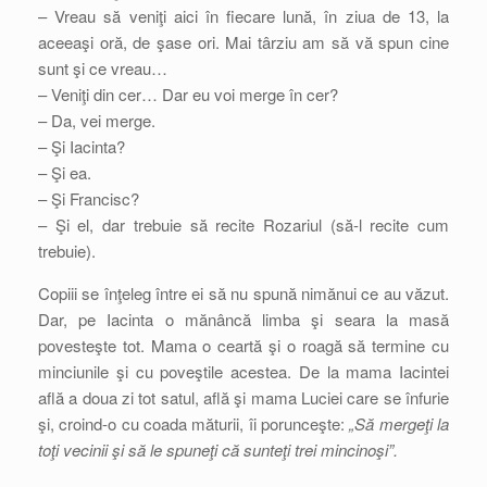
– Vreau să veniţi aici în fiecare lună, în ziua de 13, la
aceeaşi oră, de şase ori. Mai târziu am să vă spun cine
sunt şi ce vreau…
– Veniţi din cer… Dar eu voi merge în cer?
– Da, vei merge.
– Şi Iacinta?
– Şi ea.
– Şi Francisc?
– Şi el, dar trebuie să recite Rozariul (să-l recite cum
trebuie).
Copiii se înţeleg între ei să nu spună nimănui ce au văzut.
Dar, pe Iacinta o mănâncă limba şi seara la masă
povesteşte tot. Mama o ceartă şi o roagă să termine cu
minciunile şi cu poveştile acestea. De la mama Iacintei
află a doua zi tot satul, află şi mama Luciei care se înfurie
şi, croind-o cu coada măturii, îi porunceşte:
„Să mergeţi la
toţi vecinii şi să le spuneţi că sunteţi trei mincinoşi”.