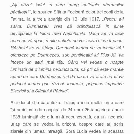
„Aţi văzut iadul în care merg sufletele sărmanilor
păcătoşi?”
, le spunea Sfânta Fecioară celor trei copii de la
Fatima, la a treia apariţie din 13 iulie 1917.
„Pentru a-i
salva, Dumnezeu vrea să orânduiască în lume
devoţiunea la Inima mea Neprihănită. Dacă se va face
ceea ce vă spun, multe suflete se vor salva şi va fi pace.
Războiul se va sfârşi. Dar dacă lumea nu va înceta să-l
ofenseze pe Dumnezeu, sub pontificatul lui Pius XI, va
începe un altul, mai rău. Când vei vedea o noapte
luminată de o lumină necunoscută, să ştii că este marele
semn pe care Dumnezeu vi-l dă ca să vă arate că el va
pedepsi lumea prin război, foamete, prigoane împotriva
Bisericii şi a Sfântului Părinte”
.
Aici deschid o paranteză. Trăieşte încă multă lume care
îşi aminteşte de noaptea de 24 spre 25 ianuarie a anului
1938 luminată de o lumină necunoscută, ca un incendiu
uriaş care se vedea la orizont, despre care au scris
ziarele din lumea întreagă. Sora Lucia vedea în această