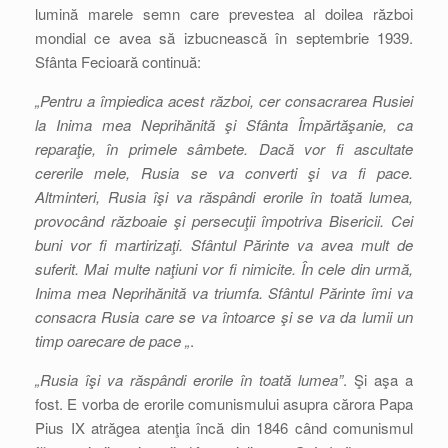
lumină marele semn care prevestea al doilea război
mondial ce avea să izbucnească în septembrie 1939.
Sfânta Fecioară continuă:
„Pentru a împiedica acest război, cer consacrarea Rusiei
la Inima mea Neprihănită şi Sfânta Împărtăşanie, ca
reparaţie, în primele sâmbete. Dacă vor fi ascultate
cererile mele, Rusia se va converti şi va fi pace.
Altminteri, Rusia îşi va răspândi erorile în toată lumea,
provocând războaie şi persecuţii împotriva Bisericii. Cei
buni vor fi martirizaţi. Sfântul Părinte va avea mult de
suferit. Mai multe naţiuni vor fi nimicite. În cele din urmă,
Inima mea Neprihănită va triumfa. Sfântul Părinte îmi va
consacra Rusia care se va întoarce şi se va da lumii un
timp oarecare de pace „
.
„Rusia îşi va răspândi erorile în toată lumea”
. Şi aşa a
fost. E vorba de erorile comunismului asupra cărora Papa
Pius IX atrăgea atenţia încă din 1846 când comunismul