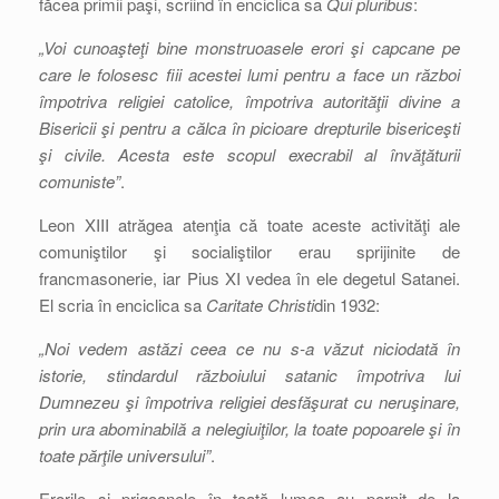
făcea primii paşi, scriind în enciclica sa
Qui pluribus
:
„Voi cunoaşteţi bine monstruoasele erori şi capcane pe
care le folosesc fiii acestei lumi pentru a face un război
împotriva religiei catolice, împotriva autorităţii divine a
Bisericii şi pentru a călca în picioare drepturile bisericeşti
şi civile. Acesta este scopul execrabil al învăţăturii
comuniste”
.
Leon XIII atrăgea atenţia că toate aceste activităţi ale
comuniştilor şi socialiştilor erau sprijinite de
francmasonerie, iar Pius XI vedea în ele degetul Satanei.
El scria în enciclica sa
Caritate Christi
din 1932:
„Noi vedem astăzi ceea ce nu s-a văzut niciodată în
istorie, stindardul războiului satanic împotriva lui
Dumnezeu şi împotriva religiei desfăşurat cu neruşinare,
prin ura abominabilă a nelegiuiţilor, la toate popoarele şi în
toate părţile universului”
.
Erorile şi prigoanele în toată lumea au pornit de la