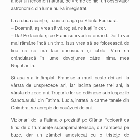
a fost un fenomen natural, de vreme ce nici un observator
astronomic din lume nu l-a înregistrat.
La a doua apariţie, Lucia o roagă pe Sfânta Fecioară:
– Doamnă, aş vrea să vă rog să ne luaţi în cer.
– Da! Pe Iacinta şi pe Francisc îi voi lua curând. Dar tu vei
mai rămâne încă un timp. Isus vrea să se folosească de
tine ca să mă faci cunoscută şi iubită. Vrea să
orânduiască în lume devoţiunea către Inima mea
Neprihănită.
Şi aşa s-a întâmplat. Francisc a murit peste doi ani, la
vârsta de unsprezece ani, iar Iacinta peste trei ani, la
vârsta de zece ani. Trupurile lor se odihnesc sub lespezile
Sanctuarului din Fatima. Lucia, intrată la carmelitanele din
Coimbra, se apropie de nouăzeci de ani.
Vizionarii de la Fatima o prezintă pe Sfânta Fecioară ca
fiind de o frumuseţe suprapământească, cu zâmbetul pe
buze, dar un zâmbet amestecat cu o tristeţe de