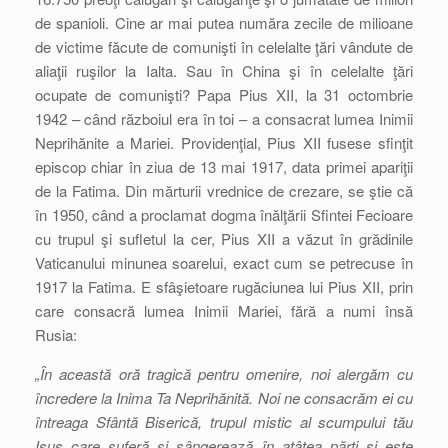
de spanioli. Cine ar mai putea număra zecile de milioane
de victime făcute de comunişti în celelalte ţări vândute de
aliaţii ruşilor la Ialta. Sau în China şi în celelalte ţări
ocupate de comunişti? Papa Pius XII, la 31 octombrie
1942 – când războiul era în toi – a consacrat lumea Inimii
Neprihănite a Mariei. Providenţial, Pius XII fusese sfinţit
episcop chiar în ziua de 13 mai 1917, data primei apariţii
de la Fatima. Din mărturii vrednice de crezare, se ştie că
în 1950, când a proclamat dogma înălţării Sfintei Fecioare
cu trupul şi sufletul la cer, Pius XII a văzut în grădinile
Vaticanului minunea soarelui, exact cum se petrecuse în
1917 la Fatima. E sfâşietoare rugăciunea lui Pius XII, prin
care consacră lumea Inimii Mariei, fără a numi însă
Rusia:
„În această oră tragică pentru omenire, noi alergăm cu
încredere la Inima Ta Neprihănită. Noi ne consacrăm ei cu
întreaga Sfântă Biserică, trupul mistic al scumpului tău
Isus care suferă şi sângerează în atâtea părţi şi este