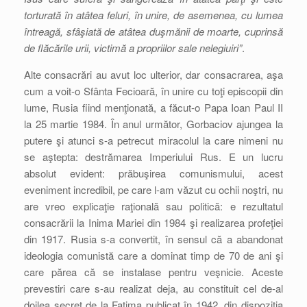
torturată în atâtea feluri, în unire, de asemenea, cu lumea
întreagă, sfâşiată de atâtea duşmănii de moarte, cuprinsă
de flăcările urii, victimă a propriilor sale nelegiuiri”
.
Alte consacrări au avut loc ulterior, dar consacrarea, aşa
cum a voit-o Sfânta Fecioară, în unire cu toţi episcopii din
lume, Rusia fiind menţionată, a făcut-o Papa Ioan Paul II
la 25 martie 1984. În anul următor, Gorbaciov ajungea la
putere şi atunci s-a petrecut miracolul la care nimeni nu
se aştepta: destrămarea Imperiului Rus. E un lucru
absolut evident: prăbuşirea comunismului, acest
eveniment incredibil, pe care l-am văzut cu ochii noştri, nu
are vreo explicaţie raţională sau politică: e rezultatul
consacrării la Inima Mariei din 1984 şi realizarea profeţiei
din 1917. Rusia s-a convertit, în sensul că a abandonat
ideologia comunistă care a dominat timp de 70 de ani şi
care părea că se instalase pentru veşnicie. Aceste
prevestiri care s-au realizat deja, au constituit cel de-al
doilea secret de la Fatima publicat în 1942, din dispoziţia