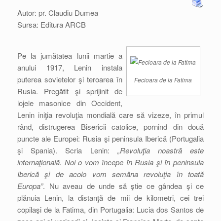
Autor: pr. Claudiu Dumea
Sursa: Editura ARCB
Pe la jumătatea lunii martie a
anului 1917, Lenin instala
puterea sovietelor şi teroarea în
Fecioara de la Fatima
Rusia. Pregătit şi sprijinit de
lojele masonice din Occident,
Lenin iniţia revoluţia mondială care să vizeze, în primul
rând, distrugerea Bisericii catolice, pornind din două
puncte ale Europei: Rusia şi peninsula Iberică (Portugalia
şi Spania). Scria Lenin:
„Revoluţia noastră este
internaţională. Noi o vom începe în Rusia şi în peninsula
Iberică şi de acolo vom semăna revoluţia în toată
Europa”
. Nu aveau de unde să ştie ce gândea şi ce
plănuia Lenin, la distanţă de mii de kilometri, cei trei
copilaşi de la Fatima, din Portugalia: Lucia dos Santos de