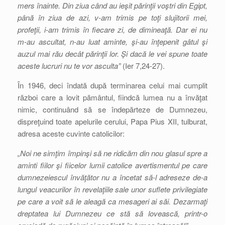
mers înainte. Din ziua când au ieşit părinţii voştri din Egipt,
până în ziua de azi, v-am trimis pe toţi slujitorii mei,
profeţii, i-am trimis în fiecare zi, de dimineaţă. Dar ei nu
m-au ascultat, n-au luat aminte, şi-au înţepenit gâtul şi
auzul mai rău decât părinţii lor. Şi dacă le vei spune toate
aceste lucruri nu te vor asculta”
(Ier 7,24-27).
În 1946, deci îndată după terminarea celui mai cumplit
război care a lovit pământul, fiindcă lumea nu a învăţat
nimic, continuând să se îndepărteze de Dumnezeu,
dispreţuind toate apelurile cerului, Papa Pius XII, tulburat,
adresa aceste cuvinte catolicilor:
„Noi ne simţim împinşi să ne ridicăm din nou glasul spre a
aminti fiilor şi fiicelor lumii catolice avertismentul pe care
dumnezeiescul învăţător nu a încetat să-l adreseze de-a
lungul veacurilor în revelaţiile sale unor suflete privilegiate
pe care a voit să le aleagă ca mesageri ai săi. Dezarmaţi
dreptatea lui Dumnezeu ce stă să lovească, printr-o