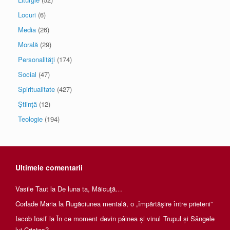
Locuri
(6)
Media
(26)
Morală
(29)
Personalităţi
(174)
Social
(47)
Spiritualitate
(427)
Ştiinţă
(12)
Teologie
(194)
Ultimele comentarii
Vasile Taut
la
De luna ta, Măicuţă…
Corlade Maria
la
Rugăciunea mentală, o „împărtăşire între prieteni”
Iacob Iosif
la
În ce moment devin pâinea și vinul Trupul și Sângele
lui Cristos?