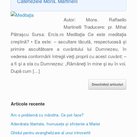
Catehezele Mons. Martinelli
Autor: Mons. Raffaello
Martinelli Traducere: pr. Mihai
Pătraşcu Sursa: Ercis.ro Meditaţia Ce este meditaţia
creştină? • Ea este: – ascultare tăcută, respectuoasă şi
primire ascultătoare a cuvântului lui Dumnezeu, în
vederea conformării întregii vieţi proprii cu acest cuvânt; –
a fi şi a sta cu Dumnezeu: „Rămâneţi în mine şi eu în voi.
După cum […]
Deschideți articolul
Articole recente
Am o problemă cu mândria. Ce pot face?
Adevărata libertate, frumusețe și sfințenie a Mariei
Ghidul pentru evanghelizare al unui introvertit