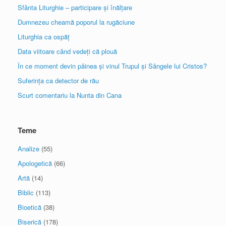
Sfânta Liturghie – participare și înălțare
Dumnezeu cheamă poporul la rugăciune
Liturghia ca ospăț
Data viitoare când vedeți că plouă
În ce moment devin pâinea și vinul Trupul și Sângele lui Cristos?
Suferința ca detector de rău
Scurt comentariu la Nunta din Cana
Teme
Analize
(55)
Apologetică
(66)
Artă
(14)
Biblic
(113)
Bioetică
(38)
Biserică
(178)