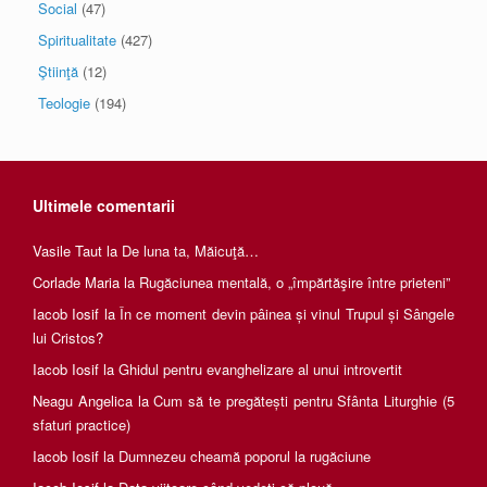
Social
(47)
Spiritualitate
(427)
Ştiinţă
(12)
Teologie
(194)
Ultimele comentarii
Vasile Taut
la
De luna ta, Măicuţă…
Corlade Maria
la
Rugăciunea mentală, o „împărtăşire între prieteni”
Iacob Iosif
la
În ce moment devin pâinea și vinul Trupul și Sângele
lui Cristos?
Iacob Iosif
la
Ghidul pentru evanghelizare al unui introvertit
Neagu Angelica
la
Cum să te pregătești pentru Sfânta Liturghie (5
sfaturi practice)
Iacob Iosif
la
Dumnezeu cheamă poporul la rugăciune