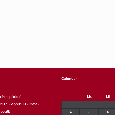
Calendar
între prieteni”
L
Ma
Mi
pul și Sângele lui Cristos?
rovertit
4
5
6