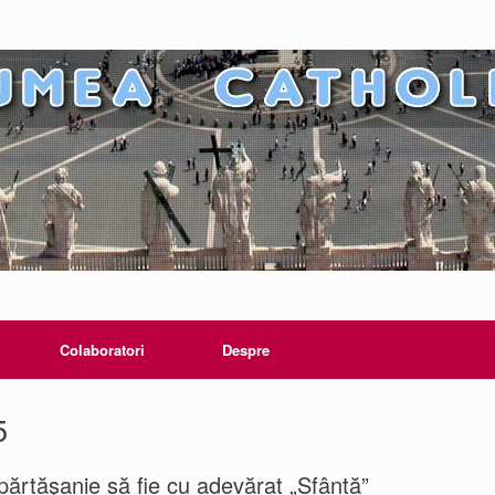
Colaboratori
Despre
5
părtăşanie să fie cu adevărat „Sfântă”