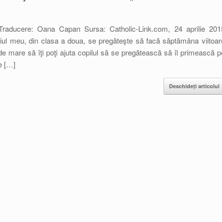
raducere: Oana Capan Sursa: Catholic-Link.com, 24 aprilie 201
iul meu, din clasa a doua, se pregăteşte să facă săptămâna viitoar
e mare să îţi poţi ajuta copilul să se pregătească să îl primească p
e […]
Deschideți articolul