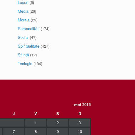
Locuri
(6)
Media
(26)
Morală
(29)
Personalităţi
(174)
Social
(47)
Spiritualitate
(427)
Ştiinţă
(12)
Teologie
(194)
mai 2015
J
V
S
D
1
2
3
7
8
9
10