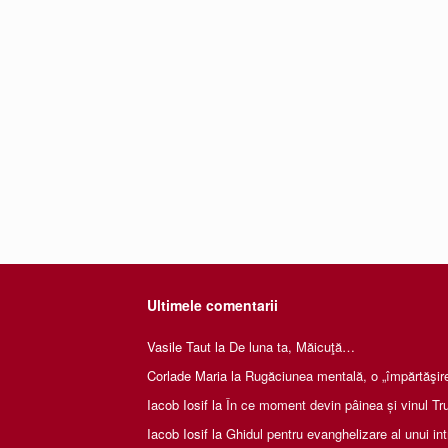
Ultimele comentarii
Vasile Taut
la
De luna ta, Măicuţă…
Corlade Maria
la
Rugăciunea mentală, o „împărtăşire 
Iacob Iosif
la
În ce moment devin pâinea și vinul Tru
Iacob Iosif
la
Ghidul pentru evanghelizare al unui int