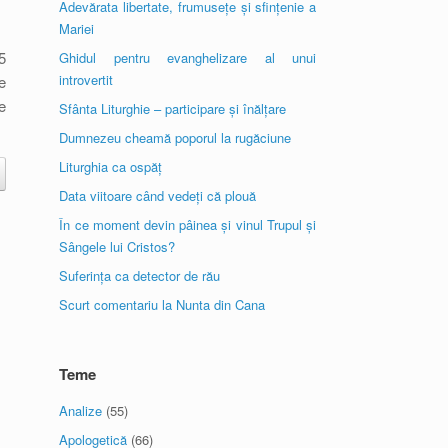
Adevărata libertate, frumusețe și sfințenie a
Mariei
5
Ghidul pentru evanghelizare al unui
introvertit
e
e
Sfânta Liturghie – participare și înălțare
Dumnezeu cheamă poporul la rugăciune
Liturghia ca ospăț
Data viitoare când vedeți că plouă
În ce moment devin pâinea și vinul Trupul și
Sângele lui Cristos?
Suferința ca detector de rău
Scurt comentariu la Nunta din Cana
Teme
Analize
(55)
Apologetică
(66)