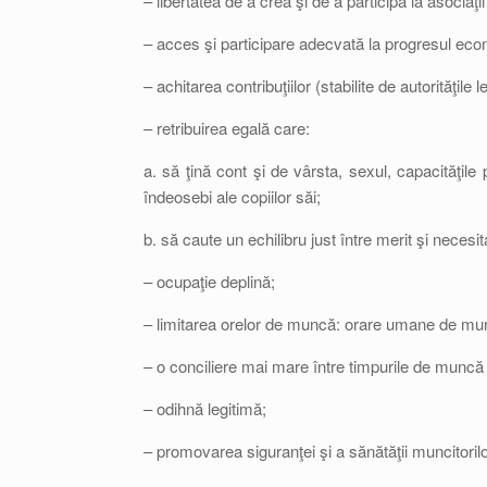
– libertatea de a crea şi de a participa la asociaţi
– acces şi participare adecvată la progresul econo
– achitarea contribuţiilor (stabilite de autorităţil
– retribuirea egală care:
a. să ţină cont şi de vârsta, sexul, capacităţile 
îndeosebi ale copiilor săi;
b. să caute un echilibru just între merit şi necesit
– ocupaţie deplină;
– limitarea orelor de muncă: orare umane de mu
– o conciliere mai mare între timpurile de muncă ş
– odihnă legitimă;
– promovarea siguranţei şi a sănătăţii muncitorilo