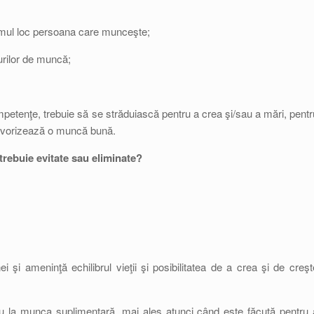
primul loc persoana care munceşte;
urilor de muncă;
 competenţe, trebuie să se străduiască pentru a crea şi/sau a mări, pentr
e favorizează o muncă bună.
trebuie evitate sau eliminate?
şi ameninţă echilibrul vieţii şi posibilitatea de a crea şi de creşt
au la munca suplimentară, mai ales atunci când este făcută pentru 