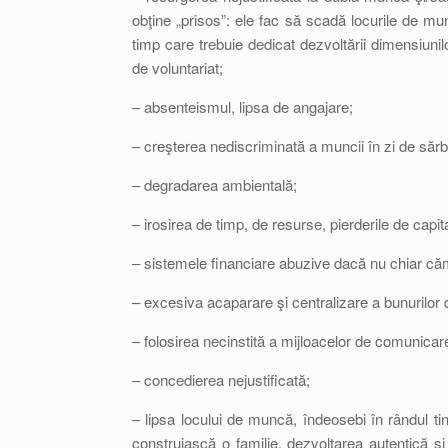
obţine „prisos”: ele fac să scadă locurile de munc
timp care trebuie dedicat dezvoltării dimensiunilor 
de voluntariat;
– absenteismul, lipsa de angajare;
– creşterea nediscriminată a muncii în zi de sărb
– degradarea ambientală;
– irosirea de timp, de resurse, pierderile de capita
– sistemele financiare abuzive dacă nu chiar cămă
– excesiva acaparare şi centralizare a bunurilor 
– folosirea necinstită a mijloacelor de comunicar
– concedierea nejustificată;
– lipsa locului de muncă, îndeosebi în rândul tin
construiască o familie, dezvoltarea autentică ş