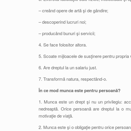
– creând opere de artă şi de gândire;
– descoperind lucruri noi;
– producând bunuri şi servicii;
4. Se face folositor altora.
5. Scoate mijloacele de susţinere pentru propria 
6. Are dreptul la un salariu just.
7. Transformă natura, respectând-o.
În ce mod munca este pentru persoană?
1. Munca este un drept şi nu un privilegiu: acc
nedreaptă. Orice persoană are dreptul la o mun
motivaţie de viaţă.
2. Munca este şi o obligaţie pentru orice perso