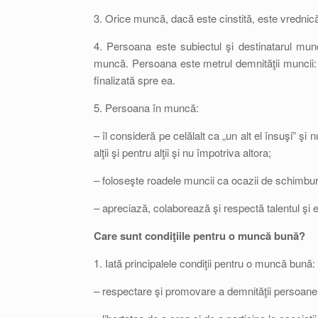
3. Orice muncă, dacă este cinstită, este vrednic
4. Persoana este subiectul şi destinatarul mu
muncă. Persoana este metrul demnităţii muncii: 
finalizată spre ea.
5. Persoana în muncă:
– îl consideră pe celălalt ca „un alt el însuşi” ş
alţii şi pentru alţii şi nu împotriva altora;
– foloseşte roadele muncii ca ocazii de schimburi, 
– apreciază, colaborează şi respectă talentul şi
Care sunt condiţiile pentru o muncă bună?
1. Iată principalele condiţii pentru o muncă bună:
– respectare şi promovare a demnităţii persoanei ş