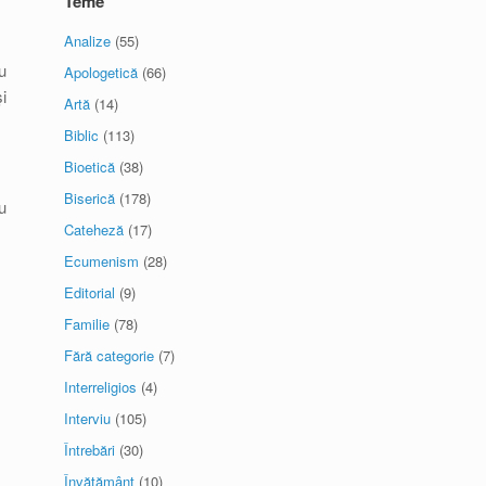
Teme
Analize
(55)
u
Apologetică
(66)
i
Artă
(14)
Biblic
(113)
Bioetică
(38)
Biserică
(178)
u
Cateheză
(17)
Ecumenism
(28)
Editorial
(9)
Familie
(78)
Fără categorie
(7)
Interreligios
(4)
Interviu
(105)
Întrebări
(30)
Învăţământ
(10)