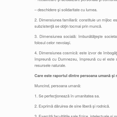
– deschidere şi solidaritate cu lumea.
2. Dimensiunea familiară: constituie un mijloc ese
subzistenţă se obţin tocmai prin muncă.
3. Dimensiunea socială: îmbunătăţeşte societa
folosul celor nevoiaşi.
4. Dimensiunea cosmică: este izvor de îmbogăţ
împreună cu Dumnezeu, împreună cu el este stăpâ
resursele naturale.
Care este raportul dintre persoana umană şi
Muncind, persoana umană:
1. Se perfecţionează în umanitatea sa.
2. Exprimă dăruirea de sine liberă şi rodnică.
3. Exercită facultăţile sale fizice, intelectuale şi sp