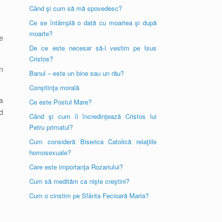
Când şi cum să mă spovedesc?
Ce se întâmplă o dată cu moartea şi după
moarte?
e
De ce este necesar să-l vestim pe Isus
Cristos?
n
Banul – este un bine sau un rău?
Conştiinţa morală
a
Ce este Postul Mare?
d
Când şi cum îi încredinţează Cristos lui
Petru primatul?
Cum consideră Biserica Catolică relaţiile
homosexuale?
Care este importanţa Rozariului?
Cum să medităm ca nişte creştini?
Cum o cinstim pe Sfânta Fecioară Maria?