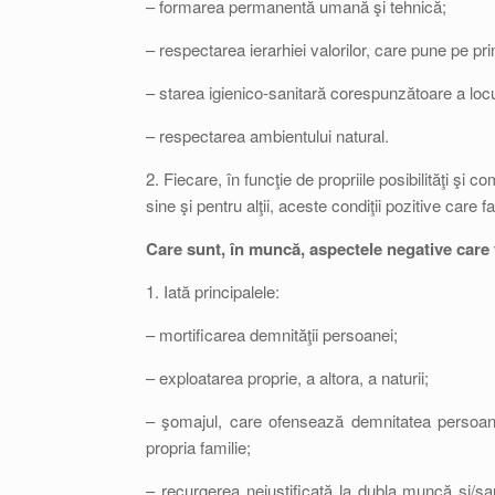
– formarea permanentă umană şi tehnică;
– respectarea ierarhiei valorilor, care pune pe 
– starea igienico-sanitară corespunzătoare a loc
– respectarea ambientului natural.
2. Fiecare, în funcţie de propriile posibilităţi şi
sine şi pentru alţii, aceste condiţii pozitive car
Care sunt, în muncă, aspectele negative care 
1. Iată principalele:
– mortificarea demnităţii persoanei;
– exploatarea proprie, a altora, a naturii;
– şomajul, care ofensează demnitatea persoanei 
propria familie;
– recurgerea nejustificată la dubla muncă şi/s