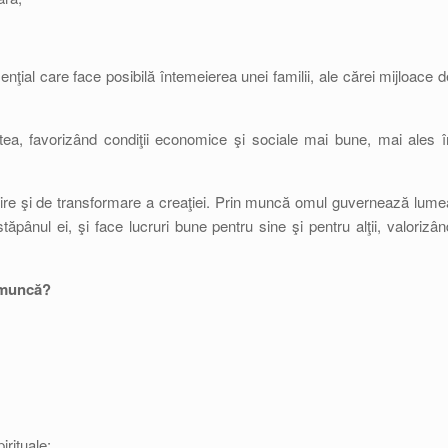
nţial care face posibilă întemeierea unei familii, ale cărei mijloace d
tea, favorizând condiţii economice şi sociale mai bune, mai ales î
ire şi de transformare a creaţiei. Prin muncă omul guvernează lume
nul ei, şi face lucruri bune pentru sine şi pentru alţii, valorizân
 muncă?
irituale: