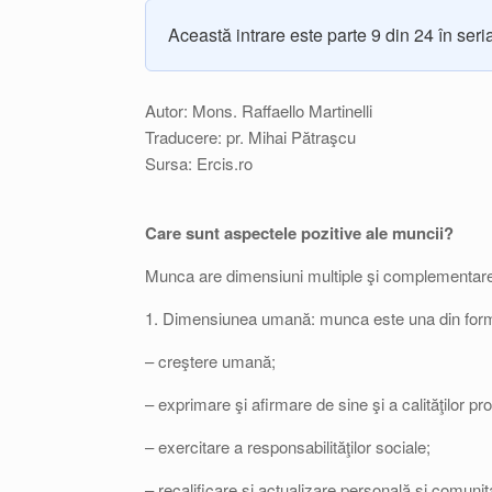
Această intrare este parte 9 din 24 în ser
Autor: Mons. Raffaello Martinelli
Traducere: pr. Mihai Pătraşcu
Sursa: Ercis.ro
Care sunt aspectele pozitive ale muncii?
Munca are dimensiuni multiple şi complementar
1. Dimensiunea umană: munca este una din forme
– creştere umană;
– exprimare şi afirmare de sine şi a calităţilor prop
– exercitare a responsabilităţilor sociale;
– recalificare şi actualizare personală şi comunit