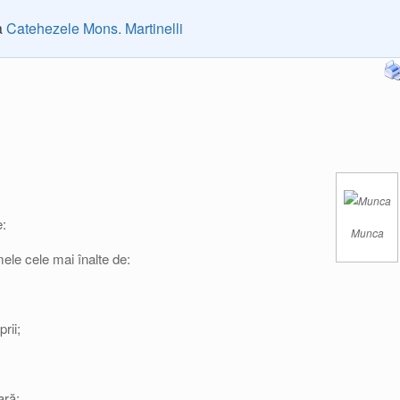
ia
Catehezele Mons. Martinelli
e:
Munca
le cele mai înalte de:
rii;
ară;