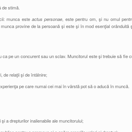
ă de stimă.
ncii: munca este
actus personae
, este pentru om, şi nu omul pentr
munca provine de la persoană şi este şi în mod esenţial orânduită ş
i nu ca pe un concurent sau un sclav. Muncitorul este şi trebuie să fie c
de relaţii şi de întâlnire;
 experienţa pe care numai cei mai în vârstă pot să o aducă în muncă.
i a drepturilor inalienabile ale muncitorului;