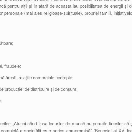
ă pentru alţii şi în afară de aceasta iau posibilitatea de energii şi d
personale (mai ales religioase-spirituale), propriei familii, iniţiativelo
ătoare;
l, fraudele;
tăreşti, relaţiile comerciale nedrepte;
de producţie, de distribuire şi de consum;
e;
erilor: „Atunci când lipsa locurilor de muncă nu permite tinerilor să-ş
i completă a societăţii este serios compromisă” (Benedict al XVI-lea