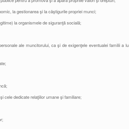
i publice pentru a promova şi a apăra propriile valori şi drepturi;
mic, la gestionarea şi la câştigurile propriei munci;
e legitime) la organismele de siguranţă socială;
personale ale muncitorului, ca şi de exigenţele eventualei familii a lui
ate;
ncă;
i cele dedicate relaţiilor umane şi familiare;
r;