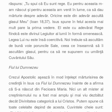
răspuns: „Tu spui că Eu sunt rege. Eu pentru aceasta m-
am născut şi pentru aceasta am venit în lume, ca să dau
mărturie despre adevăr. Oricine este din adevăr ascultă
glasul Meu” (Ioan 18,37). Isus spune în felul acesta mai
mult pare la prima vedere. El este cu adevărat Rege
fiindcă este divinul Legiuitor al lumii în formă omenească.
Legea Lui nu este însă coercitivă. Noi trebuie să ascultăm
de bună voie poruncile Sale, ceea ce înseamnă să îi
ascultăm glasul, pentru ca să ne supunem cu umilinţă
Cuvântului Său.
Fiul lui Dumnezeu
Crezul Apostolic aşează în mod înţelept mărturisirea de
credinţă în Isus ca
Fiul lui Dumnezeu
înainte de a afirma
că S-a născut din Fecioara Maria. Nici un alt mister al
creştinismului nu a fost mai amplu şi mai viu dezbătut
decât Divinitatea categorică a lui Cristos. Putem spune că
toate celelalte depind de acesta. Cuvintele cheie sunt: