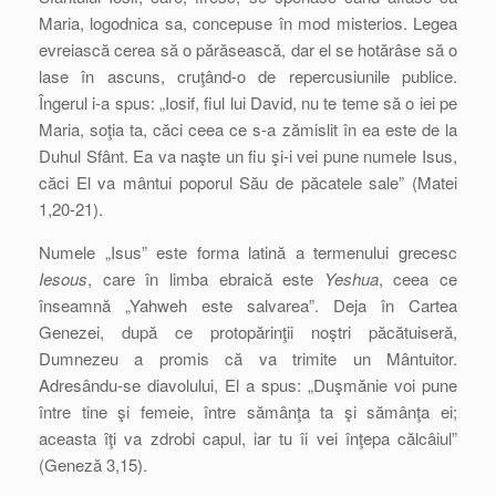
Maria, logodnica sa, concepuse în mod misterios. Legea
evreiască cerea să o părăsească, dar el se hotărâse să o
lase în ascuns, cruţând-o de repercusiunile publice.
Îngerul i-a spus: „Iosif, fiul lui David, nu te teme să o iei pe
Maria, soţia ta, căci ceea ce s-a zămislit în ea este de la
Duhul Sfânt. Ea va naşte un fiu şi-i vei pune numele Isus,
căci El va mântui poporul Său de păcatele sale” (Matei
1,20-21).
Numele „Isus” este forma latină a termenului grecesc
Iesous
, care în limba ebraică este
Yeshua
, ceea ce
înseamnă „Yahweh este salvarea”. Deja în Cartea
Genezei, după ce protopărinţii noştri păcătuiseră,
Dumnezeu a promis că va trimite un Mântuitor.
Adresându-se diavolului, El a spus: „Duşmănie voi pune
între tine şi femeie, între sămânţa ta şi sămânţa ei;
aceasta îţi va zdrobi capul, iar tu îi vei înţepa călcâiul”
(Geneză 3,15).