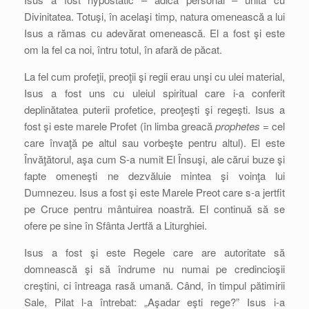
Divinitatea. Totuşi, în acelaşi timp, natura omenească a lui
Isus a rămas cu adevărat omenească. El a fost şi este
om la fel ca noi, întru totul, în afară de păcat.
La fel cum profeţii, preoţii şi regii erau unşi cu ulei material,
Isus a fost uns cu uleiul spiritual care i-a conferit
deplinătatea puterii profetice, preoţeşti şi regeşti. Isus a
fost şi este marele Profet (în limba greacă
prophetes
= cel
care învaţă pe altul sau vorbeşte pentru altul). El este
Învăţătorul, aşa cum S-a numit El Însuşi, ale cărui buze şi
fapte omeneşti ne dezvăluie mintea şi voinţa lui
Dumnezeu. Isus a fost şi este Marele Preot care s-a jertfit
pe Cruce pentru mântuirea noastră. El continuă să se
ofere pe sine în Sfânta Jertfă a Liturghiei.
Isus a fost şi este Regele care are autoritate să
domnească şi să îndrume nu numai pe credincioşii
creştini, ci întreaga rasă umană. Când, în timpul pătimirii
Sale, Pilat l-a întrebat: „Aşadar eşti rege?” Isus i-a