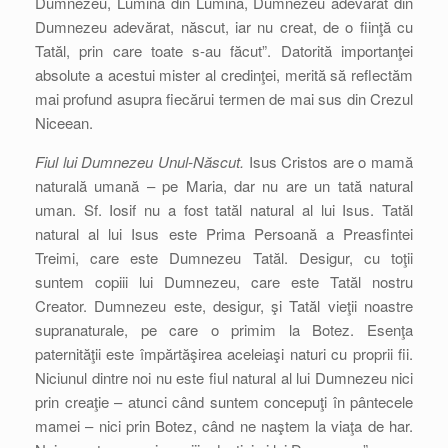
Dumnezeu, Lumină din Lumină, Dumnezeu adevărat din
Dumnezeu adevărat, născut, iar nu creat, de o fiinţă cu
Tatăl, prin care toate s-au făcut”. Datorită importanţei
absolute a acestui mister al credinţei, merită să reflectăm
mai profund asupra fiecărui termen de mai sus din Crezul
Niceean.
Fiul lui Dumnezeu Unul-Născut.
Isus Cristos are o mamă
naturală umană – pe Maria, dar nu are un tată natural
uman. Sf. Iosif nu a fost tatăl natural al lui Isus. Tatăl
natural al lui Isus este Prima Persoană a Preasfintei
Treimi, care este Dumnezeu Tatăl. Desigur, cu toţii
suntem copiii lui Dumnezeu, care este Tatăl nostru
Creator. Dumnezeu este, desigur, şi Tatăl vieţii noastre
supranaturale, pe care o primim la Botez. Esenţa
paternităţii este împărtăşirea aceleiaşi naturi cu proprii fii.
Niciunul dintre noi nu este fiul natural al lui Dumnezeu nici
prin creaţie – atunci când suntem concepuţi în pântecele
mamei – nici prin Botez, când ne naştem la viaţa de har.