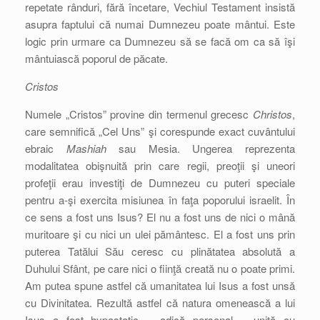
repetate rânduri, fără încetare, Vechiul Testament insistă
asupra faptului că numai Dumnezeu poate mântui. Este
logic prin urmare ca Dumnezeu să se facă om ca să îşi
mântuiască poporul de păcate.
Cristos
Numele „Cristos” provine din termenul grecesc
Christos
,
care semnifică „Cel Uns” şi corespunde exact cuvântului
ebraic
Mashiah
sau Mesia. Ungerea reprezenta
modalitatea obişnuită prin care regii, preoţii şi uneori
profeţii erau investiţi de Dumnezeu cu puteri speciale
pentru a-şi exercita misiunea în faţa poporului israelit. În
ce sens a fost uns Isus? El nu a fost uns de nici o mână
muritoare şi cu nici un ulei pământesc. El a fost uns prin
puterea Tatălui Său ceresc cu plinătatea absolută a
Duhului Sfânt, pe care nici o fiinţă creată nu o poate primi.
Am putea spune astfel că umanitatea lui Isus a fost unsă
cu Divinitatea. Rezultă astfel că natura omenească a lui
Isus a fost hypostatic – adică personal – unită cu