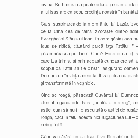
divină. Se bucură că poate aduce pe oameni la cr
a lui Isus are ca scop credinţa noastră în bunătat
Ca şi suspinarea de la mormântul lui Lazăr, izvor
de la Cina cea de taină izvorăşte dintr-o adân
Evangheliei Sfântului Ioan, în care găsim cea ma
Isus se ridică, căutând parcă faţa Tatălui: ”
preamărească pe Tine”. Cum? Făcând ca toţi s
care L-a trimis, şi prin această cunoaştere să 
scopul ca Tatăl să fie cinstit, asigurând oamen
Dumnezeu în viaţa aceasta, Îl va putea cunoaşte ş
şi transformată în veşnicie.
Cine se roagă, păstrează Cuvântul lui Dumneze
efectul rugăciunii lui Isus: „pentru ei mă rog”, z
astfel cum să nu-i fie ascultată o astfel de rug
roagă, căci în felul acesta nici rugăciunea Lui 
neîmplinită.
Când va părăsi lumea, Isus îi va lăsa aici pe toţi