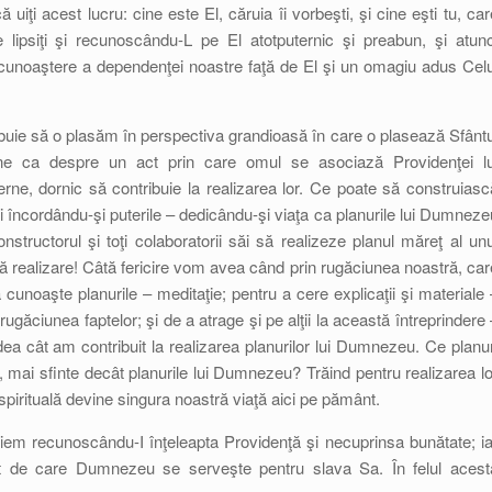
iţi acest lucru: cine este El, căruia îi vorbeşti, şi cine eşti tu, car
 lipsiţi şi recunoscându-L pe El atotputernic şi preabun, şi atunc
ecunoaştere a dependenţei noastre faţă de El şi un omagiu adus Celu
buie să o plasăm în perspectiva grandioasă în care o plasează Sfântu
ne ca despre un act prin care omul se asociază Providenţei lu
ne, dornic să contribuie la realizarea lor. Ce poate să construiasc
încordându-şi puterile – dedicându-şi viaţa ca planurile lui Dumneze
tructorul şi toţi colaboratorii săi să realizeze planul măreţ al unu
stă realizare! Câtă fericire vom avea când prin rugăciunea noastră, car
cunoaşte planurile – meditaţie; pentru a cere explicaţii şi materiale 
rugăciunea faptelor; şi de a atrage şi pe alţii la această întreprindere 
a cât am contribuit la realizarea planurilor lui Dumnezeu. Ce planur
, mai sfinte decât planurile lui Dumnezeu? Trăind pentru realizarea lo
spirituală devine singura noastră viaţă aici pe pământ.
iem recunoscându-I înţeleapta Providenţă şi necuprinsa bunătate; ia
nt de care Dumnezeu se serveşte pentru slava Sa. În felul acest