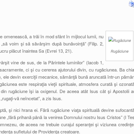
ire omenească, a trăi în mod sfânt în mijlocul lumii, nu
„să voim şi să săvârşim după bunăvoinţă” (Filip. 2,
lucru plăcut înaintea Sa (Evrei 13, 21).
Rugăciune
rşit vine de sus, de la Părintele luminilor” (Iacob 1,
 sacramente, ci şi cu cererea ajutorului divin, cu rugăciunea. Ba chia
, ele devin exerciţii mecanice, sămânţă bună aruncată într-un pămân
ciunea este respiraţia vieţii spirituale, atmosfera curată şi ozonată
 din rugăciune îşi ia oxigenul. De aceea atât Isus cât şi Apostolii a
 „rugaţi-vă neîncetat”, a zis Isus.
uptă, şi nici hrana ei. Fără rugăciune viaţa spirituală devine sufocantă
âne „fără prihană până la venirea Domnului nostru Isus Cristos” (I Tes
umnezeu, de aceea ne trebuie curajul speranţei şi viziunea credinţei
denţa sufletului de Providenţa creatoare.