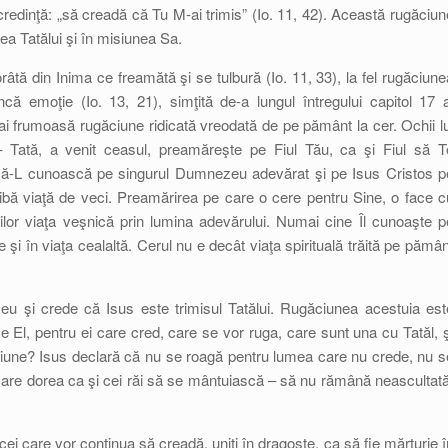
edinţă: „să creadă că Tu M-ai trimis” (Io. 11, 42). Această rugăciun
ea Tatălui şi în misiunea Sa.
âtă din Inima ce freamătă şi se tulbură (Io. 11, 33), la fel rugăciune
că emoţie (Io. 13, 21), simţită de-a lungul întregului capitol 17 a
i frumoasă rugăciune ridicată vreodată de pe pământ la cer. Ochii lu
 – Tată, a venit ceasul, preamăreşte pe Fiul Tău, ca şi Fiul să T
ă-L cunoască pe singurul Dumnezeu adevărat şi pe Isus Cristos p
aibă viaţă de veci. Preamărirea pe care o cere pentru Sine, o face c
ilor viaţa veşnică prin lumina adevărului. Numai cine Îl cunoaşte p
i în viaţa cealaltă. Cerul nu e decât viaţa spirituală trăită pe pămân
u şi crede că Isus este trimisul Tatălui. Rugăciunea acestuia est
ice El, pentru ei care cred, care se vor ruga, care sunt una cu Tatăl, ş
ăciune? Isus declară că nu se roagă pentru lumea care nu crede, nu s
– care dorea ca şi cei răi să se mântuiască – să nu rămână neascultată
 cei care vor continua să creadă, uniţi în dragoste, ca să fie mărturie î