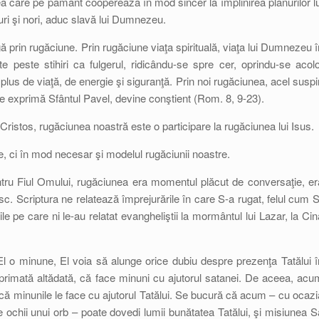
ea care pe pământ cooperează în mod sincer la împlinirea planurilor lu
uri şi nori, aduc slavă lui Dumnezeu.
igă prin rugăciune. Prin rugăciune viaţa spirituală, viaţa lui Dumnezeu î
e peste stihiri ca fulgerul, ridicându-se spre cer, oprindu-se acolo
lus de viaţă, de energie şi siguranţă. Prin noi rugăciunea, acel suspi
se exprimă Sfântul Pavel, devine conştient (Rom. 8, 9-23).
 Cristos, rugăciunea noastră este o participare la rugăciunea lui Isus.
e, ci în mod necesar şi modelul rugăciunii noastre.
ntru Fiul Omului, rugăciunea era momentul plăcut de conversaţie, er
esc. Scriptura ne relatează împrejurările în care S-a rugat, felul cum S
e pe care ni le-au relatat evangheliştii la mormântul lui Lazar, la Cin
l o minune, El voia să alunge orice dubiu despre prezenţa Tatălui î
exprimată altădată, că face minuni cu ajutorul satanei. De aceea, acu
e că minunile le face cu ajutorul Tatălui. Se bucură că acum – cu ocazi
ochii unui orb – poate dovedi lumii bunătatea Tatălui, şi misiunea S