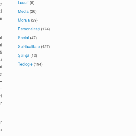
Locuri
(6)
e
i
Media
(26)
i
Morală
(29)
Personalităţi
(174)
l
Social
(47)
i
Spiritualitate
(427)
ă
Ştiinţă
(12)
u
Teologie
(194)
i
e
–
–
i
r
r
a