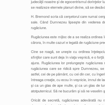
judecăţii noastre şi de egocentrismul dorinţelor lu
se realizeze eternele planuri divine, să se desăv
H. Bremond scria că cerşetorul care numai cerşeş
sale. Când Dumnezeu lipseşte din vederea dori
rugăciune.
Rugăciunea este mijloc de a se realiza ordinea înţ
cărora, în multe cazuri e legată de rugăciune pr
Cine se roagă, se uneşte cu ordinea înţelepciun
sfinţilor care sunt deja în viaţa veşnică, e o for
ajuns. Rugăciunea lor prelungeşte rugăciunea n
rugăciunea care se ridică spre Dumnezeu, se
astfel, cei de pe pământ, cu cei din cer, cu înger
întreaga creaţie, cu ecou în veşnicie, imnul de la
şi ca un glas de ape multe, şi ca un glas de tu
atotputernicul. Să ne bucurăm şi să ne veselim ş
Oricât de secretă, rugăciunea adevărată nu r