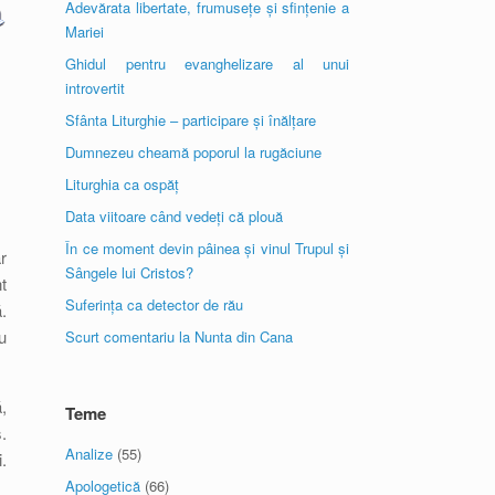
Adevărata libertate, frumusețe și sfințenie a
Mariei
Ghidul pentru evanghelizare al unui
introvertit
Sfânta Liturghie – participare și înălțare
Dumnezeu cheamă poporul la rugăciune
Liturghia ca ospăț
Data viitoare când vedeți că plouă
În ce moment devin pâinea și vinul Trupul și
r
Sângele lui Cristos?
t
Suferința ca detector de rău
.
u
Scurt comentariu la Nunta din Cana
,
Teme
.
Analize
(55)
.
Apologetică
(66)