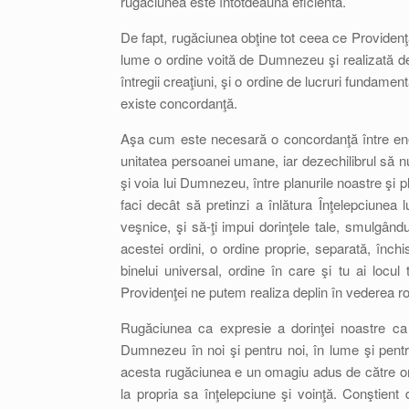
rugăciunea este întotdeauna eficientă.
De fapt, rugăciunea obţine tot ceea ce Providenţa 
lume o ordine voită de Dumnezeu şi realizată de P
întregii creaţiuni, şi o ordine de lucruri fundamen
existe concordanţă.
Aşa cum este necesară o concordanţă între energ
unitatea persoanei umane, iar dezechilibrul să nu
şi voia lui Dumnezeu, între planurile noastre şi pla
faci decât să pretinzi a înlătura Înţelepciunea
veşnice, şi să-ţi impui dorinţele tale, smulgându
acestei ordini, o ordine proprie, separată, închis
binelui universal, ordine în care şi tu ai locul
Providenţei ne putem realiza deplin în vederea r
Rugăciunea ca expresie a dorinţei noastre c
Dumnezeu în noi şi pentru noi, în lume şi pentru
acesta rugăciunea e un omagiu adus de către om î
la propria sa înţelepciune şi voinţă. Conştient d