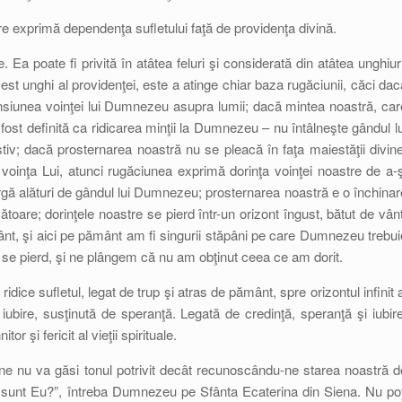
e exprimă dependenţa sufletului faţă de providenţa divină.
e. Ea poate fi privită în atâtea feluri şi considerată din atâtea unghiuri
st unghi al providenţei, este a atinge chiar baza rugăciunii, căci dac
nsiunea voinţei lui Dumnezeu asupra lumii; dacă mintea noastră, car
st definită ca ridicarea minţii la Dumnezeu – nu întâlneşte gândul lu
iv; dacă prosternarea noastră nu se pleacă în faţa maiestăţii divine
voinţa Lui, atunci rugăciunea exprimă dorinţa voinţei noastre de a-ş
rgă alături de gândul lui Dumnezeu; prosternarea noastră e o închinar
toare; dorinţele noastre se pierd într-un orizont îngust, bătut de vânt
nt, şi aici pe pământ am fi singurii stăpâni pe care Dumnezeu trebui
 se pierd, şi ne plângem că nu am obţinut ceea ce am dorit.
idice sufletul, legat de trup şi atras de pământ, spre orizontul infinit a
 iubire, susţinută de speranţă. Legată de credinţă, speranţă şi iubire
r şi fericit al vieţii spirituale.
e nu va găsi tonul potrivit decât recunoscându-ne starea noastră d
cine sunt Eu?”, întreba Dumnezeu pe Sfânta Ecaterina din Siena. Nu poţ