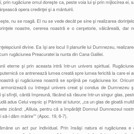
i, prin rugăciune omul doreşte ca, peste voia lui şi prin mijlocirea ei, s
ârşească opera credinţei şi a mântuirii.
te, nu se roagă. El nu se vede decât pe sine şi realizarea dorinţelo
nţele noastre, cererea noastră e o cerşetorie, văicăreală, dar n
elepciunii divine. Ea îşi are locul îl planurile lui Dumnezeu, realizare
ecum rugăciunea Preacuratei la nunta din Cana Galilei.
ii eterne şi prin aceasta intră într-un univers spiritual. Rugăciune
ţă puternică ce antrenează lumea creată spre lumea fericită la care ei a
oastră şi rugăciunea noastră se sprijină pe rugăciunea lor. Oricum
 armonizează cu întregul univers creat şi condus de Dumnezeu şi
ii şi sfinţii, cântă împreună, făcând să răsune într-un singur glas, pest
udă adus Celui veşnic şi Părinte al tuturor, „ca un glas de gloată multă
nete zicând: „Aliluia, pentru că a împărăţit Domnul Dumnezeul nostr
i să-i dăm mărire”” (Apoc. 19, 6-7).
ămâne un act pur individual. Prin însăşi natura ei rugăciunea e 