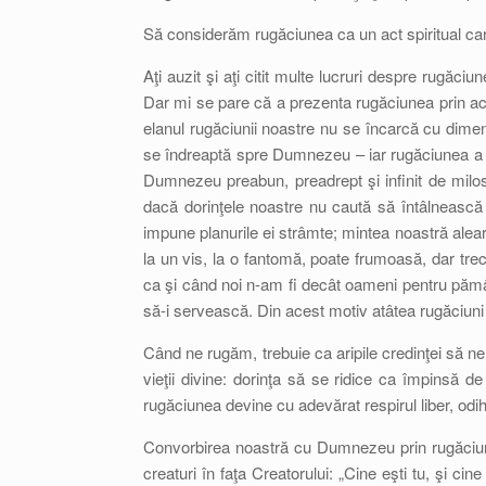
Să considerăm rugăciunea ca un act spiritual car
Aţi auzit şi aţi citit multe lucruri despre rugăciun
Dar mi se pare că a prezenta rugăciunea prin ace
elanul rugăciunii noastre nu se încarcă cu dime
se îndreaptă spre Dumnezeu – iar rugăciunea a fo
Dumnezeu preabun, preadrept şi infinit de milost
dacă dorinţele noastre nu caută să întâlnească 
impune planurile ei strâmte; mintea noastră alea
la un vis, la o fantomă, poate frumoasă, dar trecă
ca şi când noi n-am fi decât oameni pentru pămâ
să-i servească. Din acest motiv atâtea rugăciuni
Când ne rugăm, trebuie ca aripile credinţei să ne r
vieţii divine: dorinţa să se ridice ca împinsă de
rugăciunea devine cu adevărat respirul liber, odihnito
Convorbirea noastră cu Dumnezeu prin rugăciun
creaturi în faţa Creatorului: „Cine eşti tu, şi 