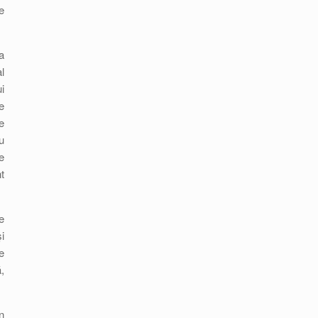
e
a
l
i
e
e
u
e
t
e
i
e
,
n