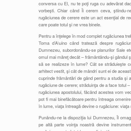
conversa cu El, nu te poţi ruga cu adevărat dacă u
vorbeşti. Chiar când Îi cerem ceva, ştiindu-ne
rugăciunea de cerere este un act esenţial de r
care poate totul şi ne vrea binele.
Pentru a înţelege în mod complet rugăciunea tre
Toma d’A\uino când tratează despre rugăciu
Dumnezeu, subordonându-se planurilor Sale eter
omul mai măreţ decât – frământându-şi gândul şi 
să se realizeze în lume? Cât se străduieşte cons
arhitect vestit, şi cât de mândri sunt ei de acea
cuprinde frământări de gând pentru a studia şi a 
rugăciune de cerere; străduinţa de a face totul – 
rugăciunea apostolului, făcând acestea vom vede
pot fi mai binefăcătoare pentru întreaga omenire
în lume, viaţa întreagă devine o rugăciune: viaţa 
Punându-ne la dispoziţia lui Dumnezeu, Îl omag
pe altă parte voinţa noastră devine instrume