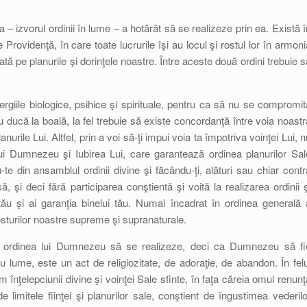
– izvorul ordinii în lume – a hotărât să se realizeze prin ea. Există î
rovidenţă, în care toate lucrurile îşi au locul şi rostul lor în armoni
tată pe planurile şi dorinţele noastre. Între aceste două ordini trebuie s
iile biologice, psihice şi spirituale, pentru ca să nu se compromit
 ducă la boală, la fel trebuie să existe concordanţă între voia noastr
nurile Lui. Altfel, prin a voi să-ţi impui voia ta împotriva voinţei Lui, n
 lui Dumnezeu şi Iubirea Lui, care garantează ordinea planurilor Sal
-te din ansamblul ordinii divine şi făcându-ţi, alături sau chiar contr
ă, şi deci fără participarea conştientă şi voită la realizarea ordinii ş
 tău şi ai garanţia binelui tău. Numai încadrat în ordinea generală 
osturilor noastre supreme şi supranaturale.
a ordinea lui Dumnezeu să se realizeze, deci ca Dumnezeu să fi
 lume, este un act de religiozitate, de adoraţie, de abandon. În felu
nţelepciunii divine şi voinţei Sale sfinte, în faţa căreia omul renunţ
e limitele fiinţei şi planurilor sale, conştient de îngustimea vederilo