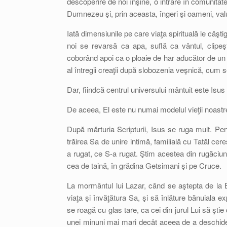
descoperire de noi înşine, o intrare în comunitat
Dumnezeu şi, prin aceasta, îngeri şi oameni, val
Iată dimensiunile pe care viaţa spirituală le câşt
noi se revarsă ca apa, suflă ca vântul, clipeşt
coborând apoi ca o ploaie de har aducător de un p
al întregii creaţii după slobozenia veşnică, cum 
Dar, fiindcă centrul universului mântuit este Isus
De aceea, El este nu numai modelul vieţii noastr
După mărturia Scripturii, Isus se ruga mult. Pe
trăirea Sa de unire intimă, familială cu Tatăl cer
a rugat, ce S-a rugat. Ştim acestea din rugăciunil
cea de taină, în grădina Getsimani şi pe Cruce.
La mormântul lui Lazar, când se aştepta de la E
viaţa şi învăţătura Sa, şi să înlăture bănuiala 
se roagă cu glas tare, ca cei din jurul Lui să şti
unei minuni mai mari decât aceea de a deschide 