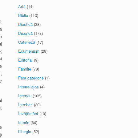
Artă
(14)
Biblic
(113)
.
Bioetică
(38)
ă
Biserică
(178)
e
Cateheză
(17)
i
;
Ecumenism
(28)
i
Editorial
(9)
e
Familie
(78)
,
Fără categorie
(7)
e
Interreligios
(4)
Interviu
(105)
l
Întrebări
(30)
,
Învăţământ
(10)
Istorie
(64)
e
Liturgie
(52)
i