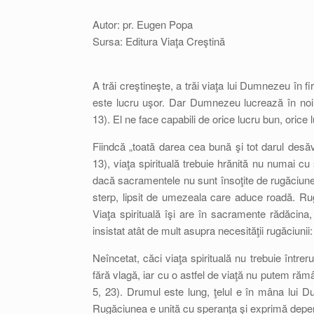
Autor: pr. Eugen Popa
Sursa: Editura Viaţa Creştină
A trăi creştineşte, a trăi viaţa lui Dumnezeu în f
este lucru uşor. Dar Dumnezeu lucrează în noi 
13). El ne face capabili de orice lucru bun, orice 
Fiindcă „toată darea cea bună şi tot darul desăvâ
13), viaţa spirituală trebuie hrănită nu numai cu
dacă sacramentele nu sunt însoţite de rugăciune
sterp, lipsit de umezeala care aduce roadă. Rugă
Viaţa spirituală îşi are în sacramente rădăcina,
insistat atât de mult asupra necesităţii rugăciunii:
Neîncetat, căci viaţa spirituală nu trebuie întrer
fără vlagă, iar cu o astfel de viaţă nu putem răm
5, 23). Drumul este lung, ţelul e în mâna lui D
Rugăciunea e unită cu speranţa şi exprimă depen