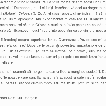
 facem discipoli? Sfântul Paul a scris tocmai despre acest lucru într
eși ai lui Dumnezeu, sfinți și iubiți, îmbrăcați-vă deci cu dragoste, c
și răbdare” (
Coloseni
3,12). Altfel spus, apostolul ne îndeamnă să n
să ne iubim aproapele. Am experimentat milostivirea lui Dumnezeu
Suntem convinși că Isus Cristos a murit și a înviat pentru ca noi să fi
urie să influențeze modul în care interacționăm cu cei din jurul nostru
îi întrebați despre experiența lor cu Dumnezeu. „Povestește-mi u
eu era cu tine.” După ce le ascultați povestea, împărtășiți-le de c
u voi. Un alt exercițiu ușor este să întrebați pe cineva: „Cum mă po
e pentru voi. Interacțiunea cu oamenii pe rețelele de socializare într-u
ghelizare.
când ne îndeamnă să mergem la oamenii de la marginea societății. Da
rorile noastre care sunt flămânzi, fără adăpost și suferinzi. În acelaș
 au părăsit Biserica dintr-un motiv sau mai multe, precum și cei car
ubirea Domnului. Mergeți!