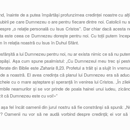
, înainte de a putea împărtăși profunzimea credinței noastre cu alții
ubirii pe care Dumnezeu o are pentru fiecare dintre noi. Catolicii nu s
espre „o relație personală cu Isus Cristos”. Dar chiar dacă acesta n
asta este ceea ce Dumnezeu dorește pentru noi. Cu toții putem încep
 în relația noastră cu Isus în Duhul Sfânt.
nesfârșită a lui Dumnezeu pentru noi, nu ar exista nimic ce să nu pute
m depăși. Așa cum spune psalmistul: „Cu Dumnezeul meu trec și pest
ferate din Biblie este
Zaharia
8,23. Profetul a trăit și a slujit în vremur
tă de a noastră. El avea credința că planul lui Dumnezeu era să aduc
ncheie cu o mare așteptare și speranță în venirea lui Cristos. „În zilel
imbile neamurilor și se vor prinde de poala hainei unui iudeu, zicând
it că Dumnezeu este cu voi!»”
n așa fel încât oamenii din jurul nostru să fie constrânși să spună: „N
l”? Oamenii nu vor să ne audă vorbind despre credință; ei vor să î