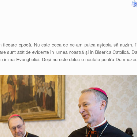
a în fiecare epocă. Nu este ceea ce ne-am putea aștepta să auzim, î
i care sunt atât de evidente în lumea noastră și în Biserica Catolică. Da
 inima Evangheliei. Deși nu este deloc o noutate pentru Dumnezeu