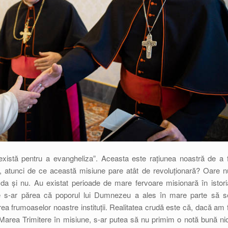
 există pentru a evangheliza”. Aceasta este rațiunea noastră de a f
, atunci de ce această misiune pare atât de revoluționară? Oare n
a și nu. Au existat perioade de mare fervoare misionară în istori
ole s-ar părea că poporul lui Dumnezeu a ales în mare parte să s
a frumoaselor noastre instituții. Realitatea crudă este că, dacă am f
de Marea Trimitere în misiune, s-ar putea să nu primim o notă bună nic