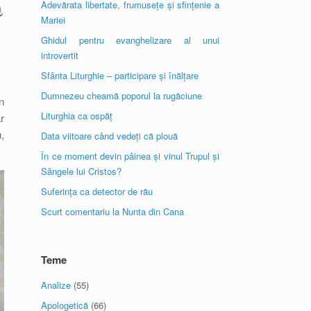
Adevărata libertate, frumusețe și sfințenie a
Mariei
Ghidul pentru evanghelizare al unui
introvertit
Sfânta Liturghie – participare și înălțare
Dumnezeu cheamă poporul la rugăciune
n
Liturghia ca ospăț
r
,
Data viitoare când vedeți că plouă
În ce moment devin pâinea și vinul Trupul și
Sângele lui Cristos?
Suferința ca detector de rău
Scurt comentariu la Nunta din Cana
Teme
Analize
(55)
Apologetică
(66)