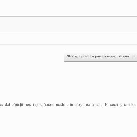
Strategii practice pentru evanghelizare
→
dat părinții noștri și străbunii noștri prin creșterea a câte 10 copii și umple