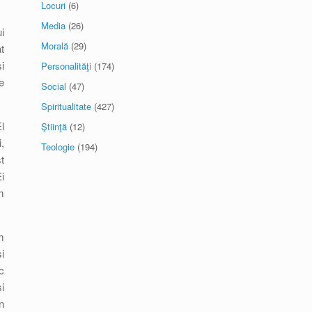
Locuri
(6)
Media
(26)
i
Morală
(29)
t
i
Personalităţi
(174)
e
Social
(47)
Spiritualitate
(427)
l
Ştiinţă
(12)
,
Teologie
(194)
t
i
m
m
i
c
i
n