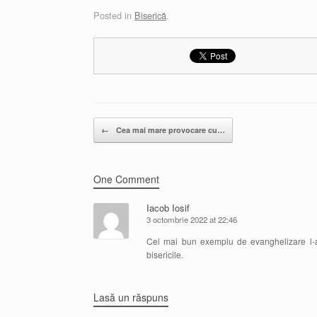
Posted in
Biserică
.
Post navigation
←
Cea mai mare provocare cu…
One Comment
Iacob Iosif
3 octombrie 2022 at 22:46
Cel mai bun exemplu de evanghelizare l-au 
bisericile.
Lasă un răspuns