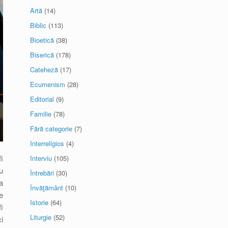
Artă
(14)
Biblic
(113)
Bioetică
(38)
Biserică
(178)
Cateheză
(17)
Ecumenism
(28)
Editorial
(9)
Familie
(78)
Fără categorie
(7)
Interreligios
(4)
i
Interviu
(105)
u
Întrebări
(30)
a
Învăţământ
(10)
e
Istorie
(64)
i
Liturgie
(52)
i