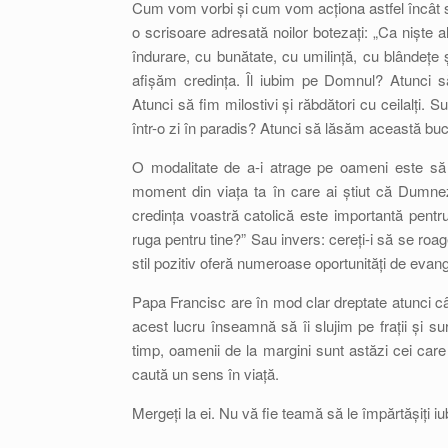
Cum vom vorbi și cum vom acționa astfel încât să
o scrisoare adresată noilor botezați: „Ca niște al
îndurare, cu bunătate, cu umilință, cu blândețe 
afișăm credința. Îl iubim pe Domnul? Atunci 
Atunci să fim milostivi și răbdători cu ceilalți. 
într-o zi în paradis? Atunci să lăsăm această buc
O modalitate de a-i atrage pe oameni este să 
moment din viața ta în care ai știut că Dumnez
credința voastră catolică este importantă pentr
ruga pentru tine?” Sau invers: cereți-i să se roag
stil pozitiv oferă numeroase oportunități de evan
Papa Francisc are în mod clar dreptate atunci 
acest lucru înseamnă să îi slujim pe frații și su
timp, oamenii de la margini sunt astăzi cei care
caută un sens în viață.
Mergeți la ei. Nu vă fie teamă să le împărtășiți i