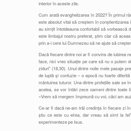
interior în aceste zile.
Cum arată evanghelizarea în 2022? În primul rând
este absolut vital să creștem în conștientizarea i
au simțit întotdeauna confortabil să vorbească d
este limbajul nostru preferat, știm clar că ace
prin a-i cere lui Dumnezeu să ne ajute să creștem
Dacă fiecare dintre noi ar fi convins de iubirea 
face, nici vreo situație pe care să nu o pute
ziduri” (18,30). Unul dintre noile mele pasaje pre
de luptă și confuzie – o epocă nu foarte diferi
mântuirea tuturor. Una dintre profețiile sale se î
acelea, se vor întări zece oameni dintre toate l
«Vrem să mergem împreună cu voi, căci am auz
Ce-ar fi dacă ne-am trăi credința în fiecare zi î
știu ce este cu el/ea, dar vreau să simt la fe
experimenteze pe Isus.