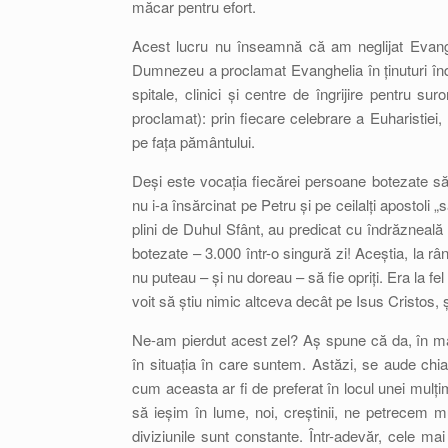
măcar pentru efort.
Acest lucru nu înseamnă că am neglijat Evanghe
Dumnezeu a proclamat Evanghelia în ținuturi îndepăr
spitale, clinici și centre de îngrijire pentru sur
proclamat): prin fiecare celebrare a Euharistie
pe fața pământului.
Deși este vocația fiecărei persoane botezate să
nu i-a însărcinat pe Petru și pe ceilalți apostoli „
plini de Duhul Sfânt, au predicat cu îndrăzneală
botezate – 3.000 într-o singură zi! Aceștia, la rân
nu puteau – și nu doreau – să fie opriți. Era la f
voit să știu nimic altceva decât pe Isus Cristos, ș
Ne-am pierdut acest zel? Aș spune că da, în m
în situația în care suntem. Astăzi, se aude chi
cum aceasta ar fi de preferat în locul unei mulț
să ieșim în lume, noi, creștinii, ne petrecem mu
diviziunile sunt constante. Într-adevăr, cele mai 