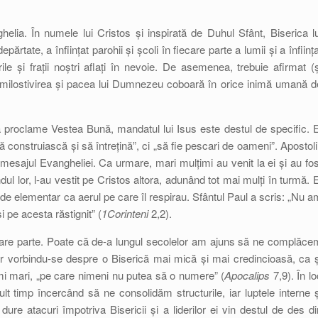
lia. În numele lui Cristos și inspirată de Duhul Sfânt, Biserica lu
tate, a înființat parohii și școli în fiecare parte a lumii și a înființa
orile și frații noștri aflați în nevoie. De asemenea, trebuie afirmat (ș
i, milostivirea și pacea lui Dumnezeu coboară în orice inimă umană d
 proclame Vestea Bună, mandatul lui Isus este destul de specific. E
să construiască și să întrețină”, ci „să fie pescari de oameni”. Apostolii
 mesajul Evangheliei. Ca urmare, mari mulțimi au venit la ei și au fos
dul lor, l-au vestit pe Cristos altora, adunând tot mai mulți în turmă. E
el de elementar ca aerul pe care îl respirau. Sfântul Paul a scris: „Nu a
i pe acesta răstignit” (
1Corinteni
2,2).
are parte. Poate că de-a lungul secolelor am ajuns să ne complăce
ar vorbindu-se despre o Biserică mai mică și mai credincioasă, ca ș
imi mari, „pe care nimeni nu putea să o numere” (
Apocalips
7,9). În lo
lt timp încercând să ne consolidăm structurile, iar luptele interne ș
dure atacuri împotriva Bisericii și a liderilor ei vin destul de des di