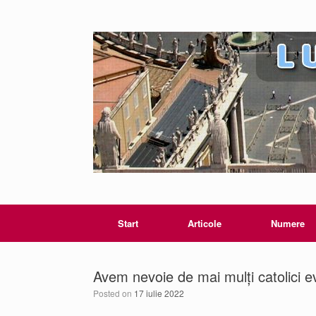
Start
Articole
Numere
Avem nevoie de mai mulți catolici e
Posted on
17 iulie 2022