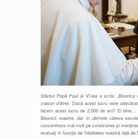
Sfântul Papă Paul al VI-lea a scris: „Biserica
(
raison d’être
). Dacă acest lucru este adevărat
facem acest lucru de 2.000 de ani? Ei bine… d
Bisericii noastre, dar în ultimele câteva sec
concentreze mai mult pe construirea și menținere
evaluați în funcție de fidelitatea noastră față 