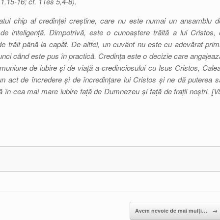
1.15-16; cf.
1Tes
5,4-8).
ratul chip al credinței creștine, care nu este numai un ansamblu d
e de inteligență. Dimpotrivă, este o cunoaștere trăită a lui Cristos, 
 trăit până la capăt. De altfel, un cuvânt nu este cu adevărat primi
tunci când este pus în practică. Credința este o decizie care angajeaz
comuniune de iubire și de viață a credinciosului cu Isus Cristos, Calea
n act de încredere și de încredințare lui Cristos și ne dă puterea s
ă în cea mai mare iubire față de Dumnezeu și față de frații noștri. [V
Avem nevoie de mai mulți…
→