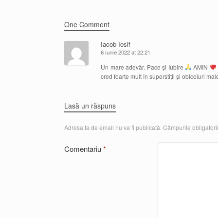
One Comment
Iacob Iosif
6 iunie 2022 at 22:21
Un mare adevăr. Pace și Iubire
AMIN
cred foarte mult în superstiții și obiceiuri mal
Lasă un răspuns
Adresa ta de email nu va fi publicată.
Câmpurile obligatori
Comentariu
*