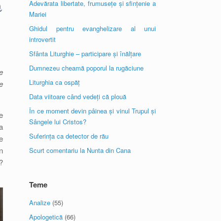
Adevărata libertate, frumusețe și sfințenie a
Mariei
Ghidul pentru evanghelizare al unui
introvertit
Sfânta Liturghie – participare și înălțare
Dumnezeu cheamă poporul la rugăciune
e
Liturghia ca ospăț
e
Data viitoare când vedeți că plouă
În ce moment devin pâinea și vinul Trupul și
e
Sângele lui Cristos?
a
Suferința ca detector de rău
e
n
Scurt comentariu la Nunta din Cana
?
Teme
Analize
(55)
Apologetică
(66)