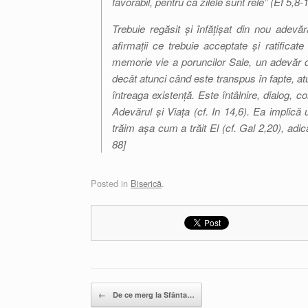
favorabil, pentru că zilele sunt rele” (
Ef
5,8-1
Trebuie regăsit și înfățișat din nou adevă
afirmații ce trebuie acceptate și ratificat
memorie vie a poruncilor Sale, un adevăr de
decât atunci când este transpus în fapte, a
întreaga existență. Este întâlnire, dialog, 
Adevărul și Viața (cf.
In
14,6). Ea implică u
trăim așa cum a trăit El (cf.
Gal
2,20), adic
88]
Posted in
Biserică
.
Post navigation
←
De ce merg la Sfânta…