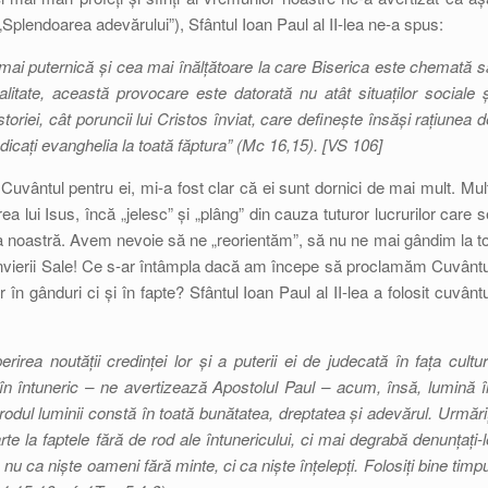
„Splendoarea adevărului”), Sfântul Ioan Paul al II-lea ne-a spus:
ai puternică și cea mai înălțătoare la care Biserica este chemată s
alitate, această provocare este datorată nu atât situaților sociale ș
storiei, cât poruncii lui Cristos înviat, care definește însăși rațiunea d
edicați evanghelia la toată făptura” (
Mc
16,15). [VS 106]
 Cuvântul pentru ei, mi-a fost clar că ei sunt dornici de mai mult. Mulț
a lui Isus, încă „jelesc” și „plâng” din cauza tuturor lucrurilor care s
umea noastră. Avem nevoie să ne „reorientăm”, să nu ne mai gândim la to
Învierii Sale! Ce s-ar întâmpla dacă am începe să proclamăm Cuvântu
în gânduri ci și în fapte? Sfântul Ioan Paul al II-lea a folosit cuvântu
irea noutății credinței lor și a puterii ei de judecată în fața culturi
 în întuneric – ne avertizează Apostolul Paul – acum, însă, lumină î
 rodul luminii constă în toată bunătatea, dreptatea și adevărul. Urmăriț
te la faptele fără de rod ale întunericului, ci mai degrabă denunțați-l
nu ca niște oameni fără minte, ci ca niște înțelepți. Folosiți bine timpu