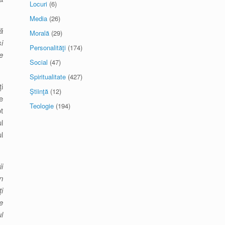
Locuri
(6)
Media
(26)
ă
Morală
(29)
i
Personalităţi
(174)
e
Social
(47)
Spiritualitate
(427)
i
Ştiinţă
(12)
e
Teologie
(194)
t
l
l
i
n
i
e
l