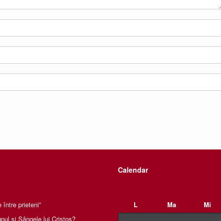
Calendar
între prieteni”
L
Ma
Mi
pul și Sângele lui Cristos?