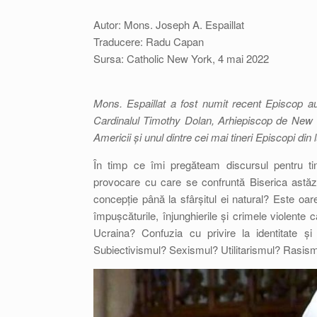
Autor: Mons. Joseph A. Espaillat
Traducere: Radu Capan
Sursa: Catholic New York, 4 mai 2022
Mons. Espaillat a fost numit recent Episcop a
Cardinalul Timothy Dolan, Arhiepiscop de New Yo
Americii și unul dintre cei mai tineri Episcopi din
În timp ce îmi pregăteam discursul pentru ti
provocare cu care se confruntă Biserica astăzi?
concepție până la sfârșitul ei natural? Este oar
împușcăturile, înjunghierile și crimele violente 
Ucraina? Confuzia cu privire la identitate și
Subiectivismul? Sexismul? Utilitarismul? Rasis