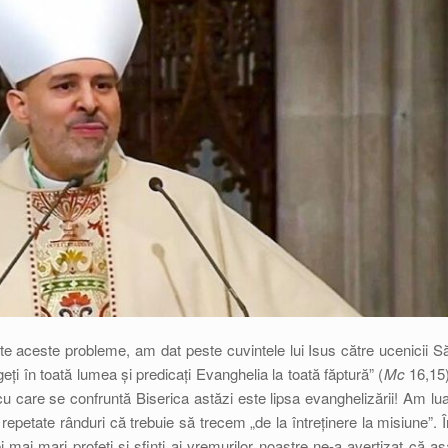
e aceste probleme, am dat peste cuvintele lui Isus către ucenicii Să
eți în toată lumea și predicați Evanghelia la toată făptură” (
Mc
16,15)
care se confruntă Biserica astăzi este lipsa evanghelizării! Am lua
epetate rânduri că trebuie să trecem „de la întreținere la misiune”. Î
mai mari profeți și sfinți ai vremurilor noastre ne-a avertizat că aș