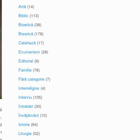
Artă
(14)
Biblic
(113)
Bioetică
(38)
Biserică
(178)
Cateheză
(17)
Ecumenism
(28)
Editorial
(9)
Familie
(78)
Fără categorie
(7)
Interreligios
(4)
Interviu
(105)
Întrebări
(30)
i
Învăţământ
(10)
.
t
Istorie
(64)
n
Liturgie
(52)
a