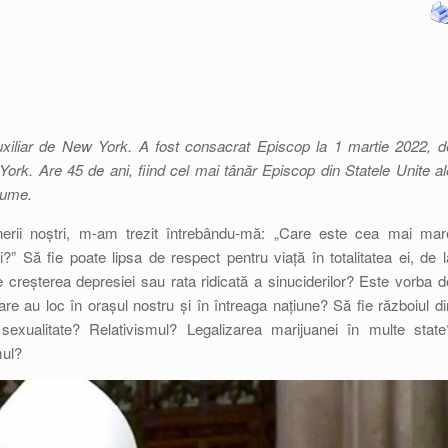
uxiliar de New York. A fost consacrat Episcop la 1 martie 2022, d
rk. Are 45 de ani, fiind cel mai tânăr Episcop din Statele Unite al
 lume.
nerii noștri, m-am trezit întrebându-mă: „Care este cea mai mar
” Să fie poate lipsa de respect pentru viață în totalitatea ei, de l
e creșterea depresiei sau rata ridicată a sinuciderilor? Este vorba d
care au loc în orașul nostru și în întreaga națiune? Să fie războiul di
 sexualitate? Relativismul? Legalizarea marijuanei în multe state
mul?