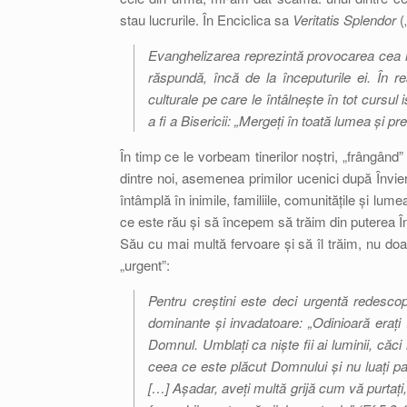
stau lucrurile. În Enciclica sa
Veritatis Splendor
(
Evanghelizarea reprezintă provocarea cea m
răspundă, încă de la începuturile ei. În re
culturale pe care le întâlnește în tot cursul i
a fi a Bisericii: „Mergeți în toată lumea și pr
În timp ce le vorbeam tinerilor noștri, „frângând”
dintre noi, asemenea primilor ucenici după Înviere
întâmplă în inimile, familiile, comunitățile și l
ce este rău și să începem să trăim din puterea 
Său cu mai multă fervoare și să îl trăim, nu doar 
„urgent”:
Pentru creștini este deci urgentă redescoper
dominante și invadatoare: „Odinioară erați
Domnul. Umblați ca niște fii ai luminii, căci
ceea ce este plăcut Domnului și nu luați par
[…] Așadar, aveți multă grijă cum vă purtați, 