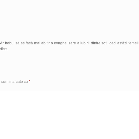
Ar trebui să se facă mai abitir o evaghelizare a iubirii dintre soți, căci astăzi femei
efice.
i sunt marcate cu
*