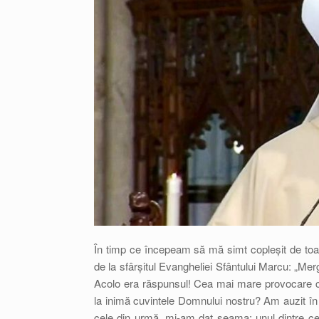
În timp ce începeam să mă simt copleșit de toat
de la sfârșitul Evangheliei Sfântului Marcu: „Merg
Acolo era răspunsul! Cea mai mare provocare cu 
la inimă cuvintele Domnului nostru? Am auzit în r
cele din urmă, mi-am dat seama: unul dintre cei 