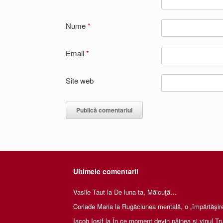
Nume
*
Email
*
Site web
Ultimele comentarii
Vasile Taut
la
De luna ta, Măicuţă…
Corlade Maria
la
Rugăciunea mentală, o „împărtăşire 
Iacob Iosif
la
În ce moment devin pâinea și vinul Tru