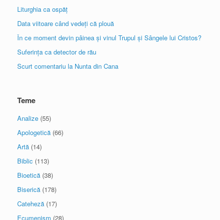
Liturghia ca ospăț
Data viitoare când vedeți că plouă
În ce moment devin pâinea și vinul Trupul și Sângele lui Cristos?
Suferința ca detector de rău
Scurt comentariu la Nunta din Cana
Teme
Analize
(55)
Apologetică
(66)
Artă
(14)
Biblic
(113)
Bioetică
(38)
Biserică
(178)
Cateheză
(17)
Ecumenism
(28)