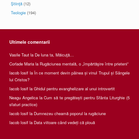
Ştiinţă
(12)
Teologie
(194)
Ultimele comentarii
Vasile Taut
la
De luna ta, Măicuţă…
Corlade Maria
la
Rugăciunea mentală, o „împărtăşire între prieteni”
Iacob Iosif
la
În ce moment devin pâinea și vinul Trupul și Sângele
lui Cristos?
Iacob Iosif
la
Ghidul pentru evanghelizare al unui introvertit
Neagu Angelica
la
Cum să te pregătești pentru Sfânta Liturghie (5
sfaturi practice)
Iacob Iosif
la
Dumnezeu cheamă poporul la rugăciune
Iacob Iosif
la
Data viitoare când vedeți că plouă