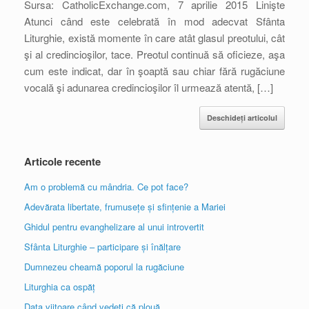
Sursa: CatholicExchange.com, 7 aprilie 2015 Linişte
Atunci când este celebrată în mod adecvat Sfânta
Liturghie, există momente în care atât glasul preotului, cât
şi al credincioşilor, tace. Preotul continuă să oficieze, aşa
cum este indicat, dar în şoaptă sau chiar fără rugăciune
vocală şi adunarea credincioşilor îl urmează atentă, […]
Deschideți articolul
Articole recente
Am o problemă cu mândria. Ce pot face?
Adevărata libertate, frumusețe și sfințenie a Mariei
Ghidul pentru evanghelizare al unui introvertit
Sfânta Liturghie – participare și înălțare
Dumnezeu cheamă poporul la rugăciune
Liturghia ca ospăț
Data viitoare când vedeți că plouă