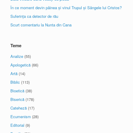
În ce moment devin pâinea și vinul Trupul și Sângele lui Cristos?
Suferința ca detector de rău
Scurt comentariu la Nunta din Cana
Teme
Analize
(55)
Apologetică
(66)
Artă
(14)
Biblic
(113)
Bioetică
(38)
Biserică
(178)
Cateheză
(17)
Ecumenism
(28)
Editorial
(9)