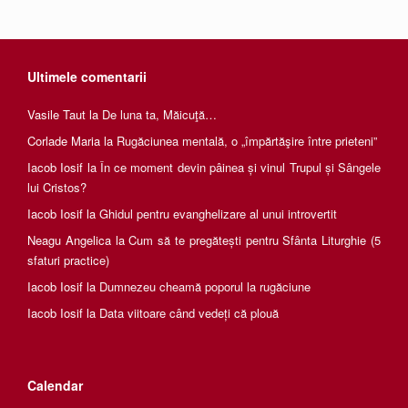
Ultimele comentarii
Vasile Taut
la
De luna ta, Măicuţă…
Corlade Maria
la
Rugăciunea mentală, o „împărtăşire între prieteni”
Iacob Iosif
la
În ce moment devin pâinea și vinul Trupul și Sângele
lui Cristos?
Iacob Iosif
la
Ghidul pentru evanghelizare al unui introvertit
Neagu Angelica
la
Cum să te pregătești pentru Sfânta Liturghie (5
sfaturi practice)
Iacob Iosif
la
Dumnezeu cheamă poporul la rugăciune
Iacob Iosif
la
Data viitoare când vedeți că plouă
Calendar